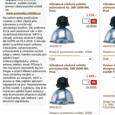
dodávek svítidel získáte
Výbojkové závěsné svítidlo
Výbojkov
pomocí elektronického tržiště
průmyslové AL 18B 150W MH,
průmysl
na
Proli
Proli
www.poptavka.svitidla.cz
1 536,–
Na našem webu používáme
cookies s cílem zlepšit jeho
výkonnost a zvýšit váš
na dotaz
uživatelský komfort. Dle směrnice
EU je naší povinností vás o této
skutečnosti informovat. INFO a
zásady ochrany osobních údajů
dle GDPR od 25.5.2018. Z důvodu
plnění uzavřené kupní smlouvy
49424272
4942427
získáváme, zpracováváme,
uchováváme a chráníme osobní
Rotační symetrické svítidlo, 150W
Rotační s
údaje v minim. nutném rozsahu pro
splnění kupní
Proli
Proli
smlouvy/objednávky- jméno,
adresa, telefon, email. Přístup k
Výbojkové závěsné svítidlo
Vysoce ú
nim má pouze obchodník ing Ivo
prumyslovéAL 18B 250W MH,
designov
Hingar a účetní Milada Ledererová.
Proli
2x24W T5
Jsou chráněny heslem a
1 699,–
umístěním za zámkem, mříží a
prostor je dále zajištěn alarmem
napojeným na pco. Neposkytneme
na dotaz
je třetí osobě, s vyjímkou, kdy je to
nutné pro splnění kupní smlouvy-
tedy licencované přepravní službě
4943078
/ česká pošta, ppl, toptranz / pro
doručení objednávky.
Stojací l
2 x 24W, 
49424273
410x593
Rotační symetrické svítidlo, 250W