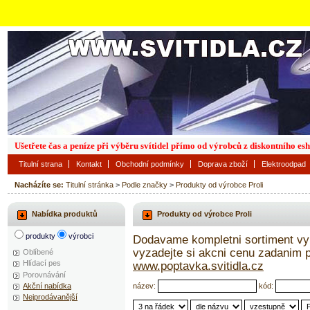
Ušetřete čas a peníze při výběru svítidel přímo od výrobců z diskontního es
Titulní strana
Kontakt
Obchodní podmínky
Doprava zboží
Elektroodpad
Nacházíte se:
Titulní stránka
>
Podle značky
>
Produkty od výrobce Proli
Nabídka produktů
Produkty od výrobce Proli
produkty
výrobci
Dodavame kompletni sortiment vyr
vyzadejte si akcni cenu zadanim
Oblíbené
Hlídací pes
www.poptavka.svitidla.cz
Porovnávání
název:
kód:
Akční nabídka
Nejprodávanější