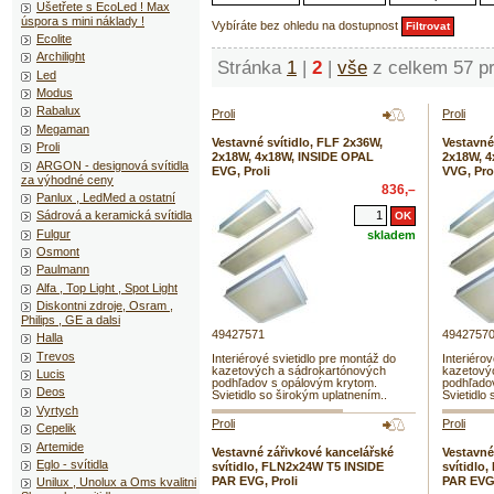
Ušetřete s EcoLed ! Max
úspora s mini náklady !
Vybíráte bez ohledu na dostupnost
Ecolite
Archilight
Stránka
1
|
2
|
vše
z celkem 57 pr
Led
Modus
Rabalux
Proli
Proli
Megaman
Vestavné svítidlo, FLF 2x36W,
Vestavné
Proli
2x18W, 4x18W, INSIDE OPAL
2x18W, 
ARGON - designová svítidla
EVG, Proli
VVG, Pro
za výhodné ceny
836,–
Panlux , LedMed a ostatní
Sádrová a keramická svítidla
Fulgur
skladem
Osmont
Paulmann
Alfa , Top Light , Spot Light
Diskontni zdroje, Osram ,
Philips , GE a dalsi
49427571
4942757
Halla
Trevos
Interiérové svietidlo pre montáž do
Interiéro
kazetových a sádrokartónových
kazetový
Lucis
podhľadov s opálovým krytom.
podhľado
Deos
Svietidlo so širokým uplatnením..
Svietidlo
Vyrtych
Proli
Proli
Cepelik
Artemide
Vestavné zářivkové kancelářské
Vestavné
Eglo - svítidla
svítidlo, FLN2x24W T5 INSIDE
svítidlo
PAR EVG, Proli
PAR EVG,
Unilux , Unolux a Oms kvalitni