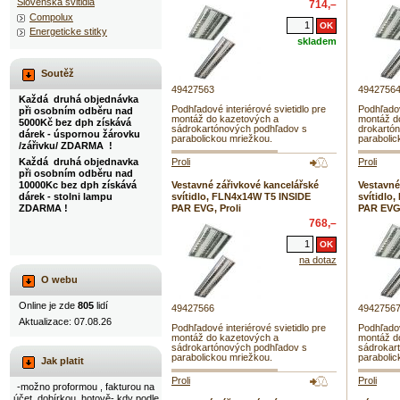
Slovenska svitidla
714,–
Compolux
Energeticke stitky
skladem
Soutěž
49427563
4942756
Každá druhá objednávka
Podhľadové interiérové svietidlo pre
Podhľadov
při osobním odběru nad
montáž do kazetových a
montáž d
5000Kč bez dph získává
sádrokartónových podhľadov s
drokartó
dárek - úspornou žárovku
parabolickou mriežkou.
parabolic
/zářivku/ ZDARMA !
Každá druhá objednavka
Proli
Proli
při osobním odběru nad
10000Kc bez dph získává
Vestavné zářivkové kancelářské
Vestavné
dárek - stolni lampu
svítidlo, FLN4x14W T5 INSIDE
svítidlo
ZDARMA !
PAR EVG, Proli
PAR EVG,
768,–
na dotaz
O webu
Online je zde
805
lidí
49427566
4942756
Aktualizace: 07.08.26
Podhľadové interiérové svietidlo pre
Podhľadov
montáž do kazetových a
montáž d
sádrokartónových podhľadov s
sádrokar
parabolickou mriežkou.
parabolic
Jak platit
Proli
Proli
-možno proformou , fakturou na
účet, dobírkou, hotově- kdy podle