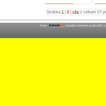
Stránka
1
|
2
|
vše
z celkem 57 pr
Firma -
EUROPE
MC
, modulární obchodní systém B2C a