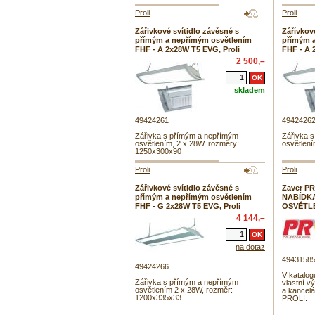
Proli
Proli
Zářivkové svítidlo závěsné s
Zářívkov
přímým a nepřímým osvětlením
přímým 
FHF - A 2x28W T5 EVG, Proli
FHF - A 
2 500,–
skladem
49424261
4942426
Zářivka s přímým a nepřímým
Zářivka 
osvětlením, 2 x 28W, rozměry:
osvětlení
1250x300x90
Proli
Proli
Zářivkové svítidlo závěsné s
Zaver P
přímým a nepřímým osvětlením
NABÍDKA
FHF - G 2x28W T5 EVG, Proli
OSVĚTL
4 144,–
na dotaz
4943158
49424266
V katalogu
Zářivka s přímým a nepřímým
vlastní v
osvětlením 2 x 28W, rozměr:
a kancelá
1200x335x33
PROLI.