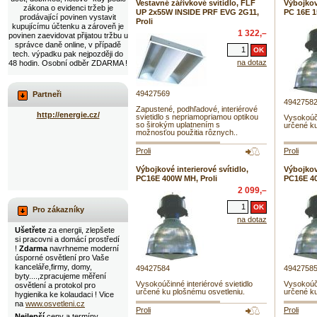
Vestavné zářivkové svítidlo, FLF
Výbojkové
zákona o evidenci tržeb je
UP 2x55W INSIDE PRF EVG 2G11,
PC 16E 1
prodávající povinen vystavit
Proli
kupujícímu účtenku a zároveň je
1 322,–
povinen zaevidovat přijatou tržbu u
správce daně online, v případě
tech. výpadku pak nejpozději do
na dotaz
48 hodin. Osobní odběr ZDARMA !
49427569
Partneři
4942758
Zapustené, podhľadové, interiérové
http://energie.cz/
svietidlo s nepriamopriamou optikou
Vysokoúči
so širokým uplatnením s
určené ku
možnosťou použitia rôznych..
Proli
Proli
Výbojkové interierové svítidlo,
Výbojkové
PC16E 400W MH, Proli
PC16E 40
2 099,–
Pro zákazníky
na dotaz
Ušetřete
za energii, zlepšete
si pracovni a domácí prostředí
!
Zdarma
navrhneme moderní
úsporné osvětlení pro Vaše
kanceláře,firmy, domy,
49427584
4942758
byty....,zpracujeme měření
Vysokoúčinné interiérové svietidlo
Vysokoúči
osvětlení a protokol pro
určené ku plošnému osvetleniu.
určené ku
hygienika ke kolaudaci ! Vice
na
www.osvetleni.cz
Proli
Proli
Nejlepší
ceny a termíny