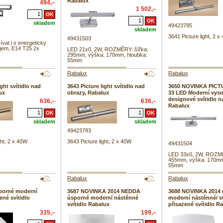
Rabalux
494,–
1 502,–
skladem
49423785
skladem
3641 Picture light, 2 x
49431503
vat i s energeticky
jem, E14 T25 2x
LED 21x0, 2W, ROZMĚRY: šířka:
295mm, výška: 170mm, hloubka:
55mm
Rabalux
Rabalux
ight svítidlo nad
3643 Picture light svítidlo nad
3650 NOVINKA PIC
ux
obrazy, Rabalux
33 LED Moderní vys
designové svítidlo n
636,–
636,–
Rabalux
skladem
skladem
49423783
ght, 2 x 40W
3643 Picture light, 2 x 40W
49431504
LED 33x0, 2W, ROZMĚ
455mm, výška: 170mm
55mm
Rabalux
Rabalux
sporné moderní
3687 NOVINKA 2014 NEDDA
3688 NOVINKA 2014 
ené svítidlo
úsporné moderní nástěnné
moderní nástěnné/ s
svítidlo Rabalux
přisazené svítidlo R
335,–
199,–