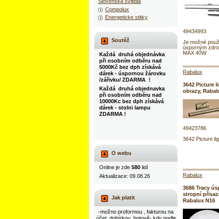
Slovenska svitidla
Compolux
Energeticke stitky
49434993
Soutěž
Je možné použí
úsporným zdro
MAX 40W
Každá druhá objednávka
při osobním odběru nad
5000Kč bez dph získává
Rabalux
dárek - úspornou žárovku
/zářivku/ ZDARMA !
3642 Picture l
Každá druhá objednavka
obrazy, Rabal
při osobním odběru nad
10000Kc bez dph získává
dárek - stolni lampu
ZDARMA !
49423786
3642 Picture li
O webu
Online je zde
580
lidí
Rabalux
Aktualizace: 09.08.26
3686 Tracy ú
stropní přisaz
Jak platit
Rabalux N16
-možno proformou , fakturou na
účet, dobírkou, hotově- kdy podle