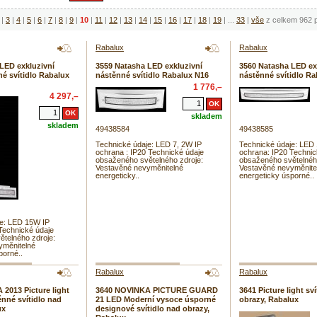
|
3
|
4
|
5
|
6
|
7
|
8
|
9
|
10
|
11
|
12
|
13
|
14
|
15
|
16
|
17
|
18
|
19
|
...
33
|
vše
z celkem 962 p
Rabalux
Rabalux
LED exkluzivní
3559 Natasha LED exkluzivní
3560 Natasha LED ex
né svítidlo Rabalux
nástěnné svítidlo Rabalux N16
nástěnné svítidlo R
1 776,–
4 297,–
skladem
skladem
49438584
49438585
Technické údaje: LED 7, 2W IP
Technické údaje: LED
ochrana : IP20 Technické údaje
ochrana: IP20 Technic
obsaženého světelného zdroje:
obsaženého světelnéh
Vestavěné nevyměnitelné
Vestavěné nevyměnite
energeticky..
energeticky úsporné..
je: LED 15W IP
Technické údaje
telného zdroje:
yměnitelné
porné..
Rabalux
Rabalux
2013 Picture light
3640 NOVINKA PICTURE GUARD
3641 Picture light sv
nné svítidlo nad
21 LED Moderní vysoce úsporné
obrazy, Rabalux
ux
designové svítidlo nad obrazy,