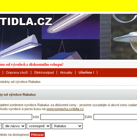
římo od výrobců z diskontního eshopu!
Doprava zboží
Elektroodpad
Aktuality
Ušetřete !
odukty od výrobce Rabalux
ty od výrobce Rabalux
etni sortiment vyrobce Rabalux za diskontni ceny - prosime vyzadejte si akcni cenu zada
kodu vyrobce a poctu kusu na
www.poptavka.svitidla.cz
kód:
EAN:
hledu na dostupnost