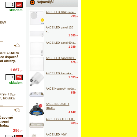
Nejnovější
skladem
AKCE LED 48W panel..
799,–
 40W
AKCE LED panel 120
x..
1 389,–
AKCE LED panel 60 x..
1 389,–
TURE GUARD
oce úsporné
AKCE LED panel 60 x..
ad obrazy,
575,–
1 667,–
AKCE LED žárovka..
1 399,–
skladem
AKCE Nouzový modul..
659,–
RY: šířka:
, hloubka:
AKCE INDUSTRY
HIGH..
3 549,–
úsporné
AKCE ECOLITE LED..
tropní
489,–
abalux
296,–
AKCE LED 40W..