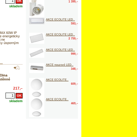
1 399,–
skladem
AKCE ECOLITE LED..
593,–
MAX 60W IP
AKCE ECOLITE LED..
e energeticky
2 759,–
j ne
cky úsporným
AKCE ECOLITE LED..
999,–
AKCE nouzové LED..
348,–
Elina
stěnné
AKCE ECOLITE..
609,–
217,–
AKCE ECOLITE..
skladem
469,–