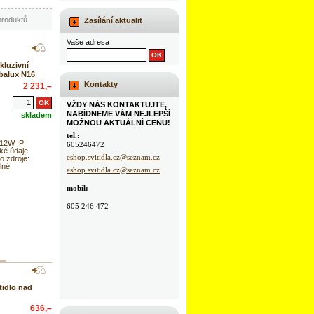
roduktů.
Zasílání aktualit
Vaše adresa
kluzivní
abalux N16
Kontakty
2 231,–
VŽDY NÁS KONTAKTUJTE,
NABÍDNEME VÁM NEJLEPŠÍ
skladem
MOŽNOU AKTUÁLNÍ CENU!
tel.:
 12W IP
605246472
ké údaje
eshop.svitidla.cz@seznam.cz
o zdroje:
lné
eshop.svitidla.cz@seznam.cz
mobil:
605 246 472
ítidlo nad
636,–