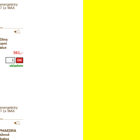
 energeticky
27 1x MAX
Elina
opní
alux
561,–
skladem
 energeticky
27 1x MAX
4 PHAEDRA
stěnné
abalux