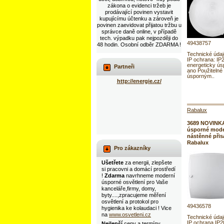
zákona o evidenci tržeb je
prodávající povinen vystavit
kupujícímu účtenku a zároveň je
povinen zaevidovat přijatou tržbu u
správce daně online, v případě
tech. výpadku pak nejpozději do
49438757
48 hodin. Osobní odběr ZDARMA !
Technické úda
IP ochrana: IP
energeticky ús
Partneři
ano Použitelné
úsporným..
http://energie.cz/
Rabalux
3689 NOVINK
úsporné moder
nástěnné přis
Rabalux
Pro zákazníky
Ušetřete
za energii, zlepšete
si pracovni a domácí prostředí
!
Zdarma
navrhneme moderní
úsporné osvětlení pro Vaše
kanceláře,firmy, domy,
byty....,zpracujeme měření
osvětlení a protokol pro
49436578
hygienika ke kolaudaci ! Vice
na
www.osvetleni.cz
Technické úda
IP ochrana IP
Nejlepší
ceny a termíny