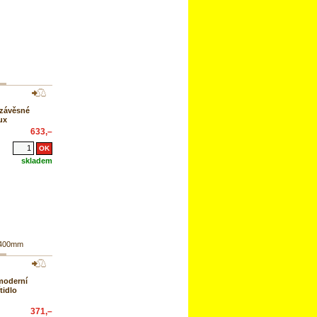
 závěsné
ux
633,–
skladem
 400mm
moderní
tidlo
371,–