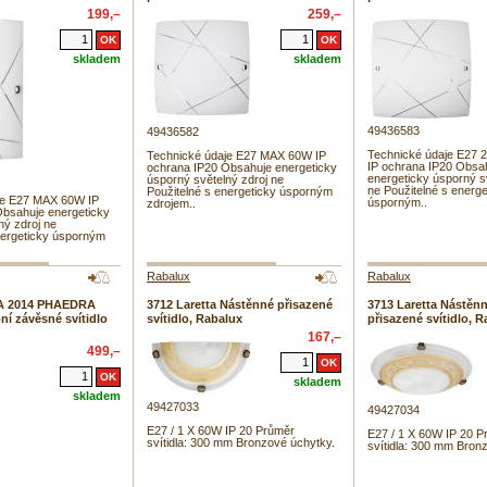
199,–
259,–
skladem
skladem
49436583
49436582
Technické údaje E27
Technické údaje E27 MAX 60W IP
IP ochrana IP20 Obsa
ochrana IP20 Obsahuje energeticky
energeticky úsporný s
úsporný světelný zdroj ne
ne Použitelné s energe
Použitelné s energeticky úsporným
je E27 MAX 60W IP
úsporným..
zdrojem..
Obsahuje energeticky
ný zdroj ne
nergeticky úsporným
Rabalux
Rabalux
A 2014 PHAEDRA
3712 Laretta Nástěnné přisazené
3713 Laretta Nástěnn
ní závěsné svítidlo
svítidlo, Rabalux
přisazené svítidlo, 
167,–
499,–
skladem
skladem
49427033
49427034
E27 / 1 X 60W IP 20 Průměr
E27 / 1 X 60W IP 20 P
svítidla: 300 mm Bronzové úchytky.
svítidla: 300 mm Bron