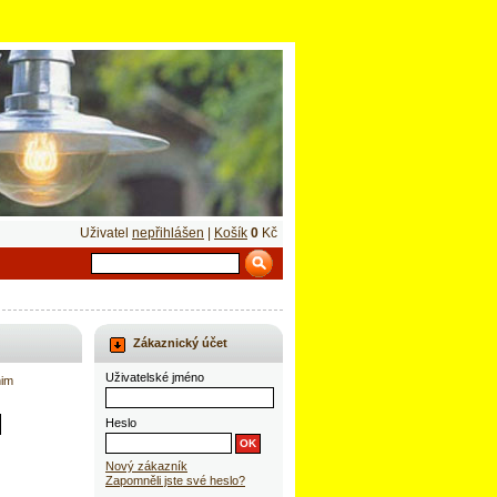
Uživatel
nepřihlášen
|
Košík
0
Kč
Zákaznický účet
Uživatelské jméno
nim
Heslo
Nový zákazník
Zapomněli jste své heslo?