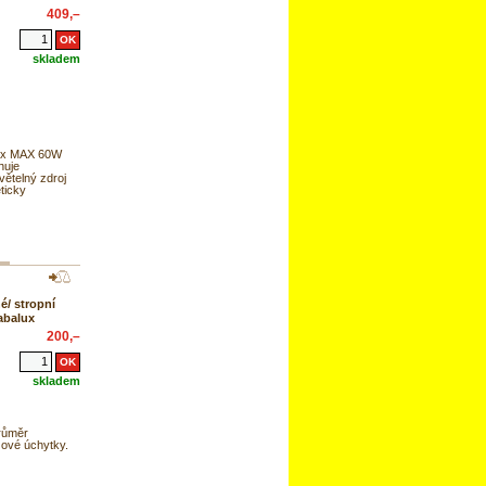
409,–
skladem
 2x MAX 60W
huje
větelný zdroj
ticky
é/ stropní
Rabalux
200,–
skladem
růměr
zové úchytky.