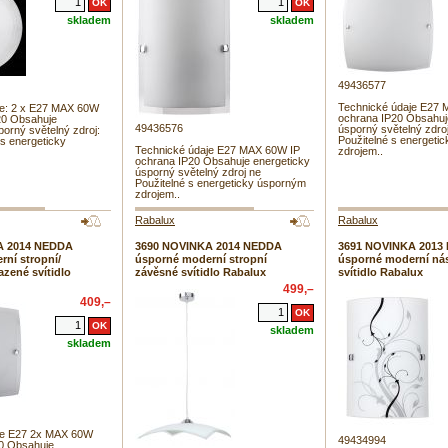
skladem
skladem
49436577
Technické údaje E27 
je: 2 x E27 MAX 60W
ochrana IP20 Obsahuj
20 Obsahuje
49436576
úsporný světelný zdro
porný světelný zdroj:
Použitelné s energeti
 s energeticky
Technické údaje E27 MAX 60W IP
zdrojem..
ochrana IP20 Obsahuje energeticky
úsporný světelný zdroj ne
Použitelné s energeticky úsporným
zdrojem..
Rabalux
Rabalux
A 2014 NEDDA
3690 NOVINKA 2014 NEDDA
3691 NOVINKA 2013 
ní stropní/
úsporné moderní stropní
úsporné moderní ná
azené svítidlo
závěsné svítidlo Rabalux
svítidlo Rabalux
499,–
409,–
skladem
skladem
je E27 2x MAX 60W
49434994
20 Obsahuje