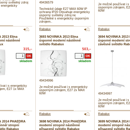
porný světelný zdroj
49436579
Je možné používat i s
s energeticky
úsporným zdrojem, E
Technické údaje E27 MAX 60W IP
60W
ochrana IP20 Obsahuje energeticky
úsporný světelný zdroj ne
Použitelné s energeticky úsporným
zdrojem..
Rabalux
Rabalux
 2013 Elina
3693 NOVINKA 2013 Elina
3694 NOVINKA 2013 
rní nástěnné
úsporné moderní nástěnné
úsporné moderní str
lux
svítidlo Rabalux
závěsné svítidlo Rab
315,–
503,–
skladem
skladem
49434996
vat i s energeticky
Je možné používat i s energeticky
jem, E27 1x MAX
úsporným zdrojem, E27 2x MAX
60W
49434997
Je možné používat i s
úsporným zdrojem, E
60W
Rabalux
Rabalux
A 2014 PHAEDRA
3698 NOVINKA 2014 PHAEDRA
3699 NOVINKA 201
nné/ stropní
moderní stropní/ nástěnné
moderní stropní/ ná
tidlo Rabalux
přisazené svítidlo Rabalux
přisazené svítidlo R