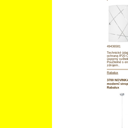
49436581
Technické úda
ochrana IP20 
úsporný světel
Použitelné s e
zdrojem..
Rabalux
3700 NOVINK
moderní strop
Rabalux