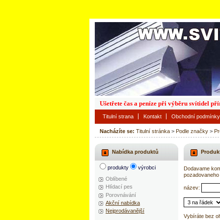
Ušetřete čas a peníze při výběru svítidel p
Titulní strana
Kontakt
Obchodní podmínky
Nacházíte se:
Titulní stránka
>
Podle značky
>
Pr
Nabídka produktů
Produk
produkty
výrobci
Dodavame kompl
pozadovaneho 
Oblíbené
Hlídací pes
název:
Porovnávání
Akční nabídka
Nejprodávanější
Vybíráte bez o