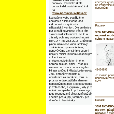
energeticky ús
dodávek svítidel získáte
ne Použitelné 
pomocí elektronického tržiště
úsporným..
na
www.poptavka.svitidla.cz
Na našem webu používáme
cookies s cílem zlepšit jeho
výkonnost a zvýšit váš
Rabalux
uživatelský komfort. Dle směrnice
EU je naší povinností vás o této
3692 NOVINKA
skutečnosti informovat. INFO a
úsporné mode
zásady ochrany osobních údajů
svítidlo Raba
dle GDPR od 25.5.2018. Z důvodu
plnění uzavřené kupní smlouvy
získáváme, zpracováváme,
uchováváme a chráníme osobní
údaje v minim. nutném rozsahu pro
splnění kupní
smlouvy/objednávky- jméno,
adresa, telefon, email. Přístup k
nim má pouze obchodník ing Ivo
49434995
Hingar a účetní Milada Ledererová.
Jsou chráněny heslem a
Je možné použí
umístěním za zámkem, mříží a
úsporným zdro
prostor je dále zajištěn alarmem
60W
napojeným na pco. Neposkytneme
je třetí osobě, s vyjímkou, kdy je to
nutné pro splnění kupní smlouvy-
tedy licencované přepravní službě
/ česká pošta, ppl, toptranz / pro
Rabalux
doručení objednávky.
3697 NOVINK
moderní nástě
přisazené sví