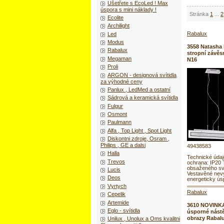
Ušetřete s EcoLed ! Max
úspora s mini náklady !
Stránka
1
...
2
Ecolite
Archilight
Rabalux
Led
Modus
3558 Natasha 
Rabalux
stropní závěs
Megaman
N16
Proli
ARGON - designová svítidla
za výhodné ceny
Panlux , LedMed a ostatní
Sádrová a keramická svítidla
Fulgur
Osmont
Paulmann
Alfa , Top Light , Spot Light
Diskontni zdroje, Osram ,
Philips , GE a dalsi
49438583
Halla
Technické úda
Trevos
ochrana: IP20 
obsaženého svě
Lucis
Vestavěné nev
Deos
energeticky ús
Vyrtych
Rabalux
Cepelik
Artemide
3610 NOVINKA 
Eglo - svítidla
úsporné nástě
obrazy Rabal
Unilux , Unolux a Oms kvalitni