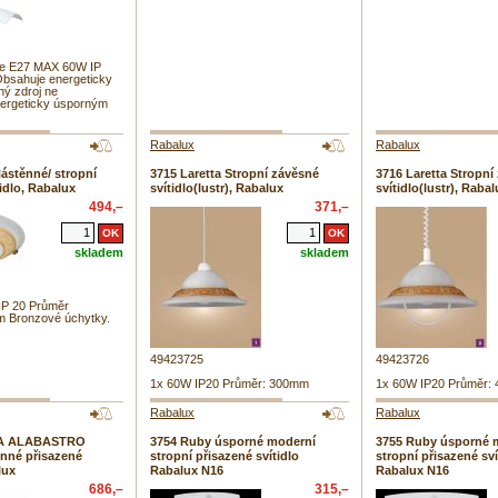
je E27 MAX 60W IP
Obsahuje energeticky
ný zdroj ne
nergeticky úsporným
Rabalux
Rabalux
Nástěnné/ stropní
3715 Laretta Stropní závěsné
3716 Laretta Stropní
idlo, Rabalux
svítidlo(lustr), Rabalux
svítidlo(lustr), Rabal
494,–
371,–
skladem
skladem
IP 20 Průměr
mm Bronzové úchytky.
49423725
49423726
1x 60W IP20 Průměr: 300mm
1x 60W IP20 Průměr:
Rabalux
Rabalux
KA ALABASTRO
3754 Ruby úsporné moderní
3755 Ruby úsporné 
ěnné přisazené
stropní přisazené svítidlo
stropní přisazené sví
lux
Rabalux N16
Rabalux N16
686,–
315,–