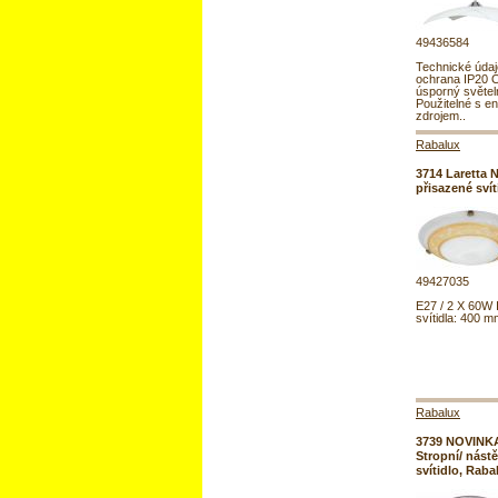
49436584
Technické úda
ochrana IP20 
úsporný světel
Použitelné s e
zdrojem..
Rabalux
3714 Laretta 
přisazené svít
49427035
E27 / 2 X 60W 
svítidla: 400 
Rabalux
3739 NOVIN
Stropní/ nást
svítidlo, Raba