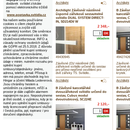
Archilight
Archilight
dodávek svítidel získáte
pomocí elektronického tržiště
Archilight Závěsné/ nástěnné
B Závěsn
na
úsporné zářivkové sestavitelné
kancelář
www.poptavka.svitidla.cz
svítidlo DUAL SYSTEM DIRECT-
sestav, 
Na našem webu používáme
IN, SD214DI/ W
dvoutrub
cookies s cílem zlepšit jeho
2 348,–
výkonnost a zvýšit váš
uživatelský komfort. Dle směrnice
EU je naší povinností vás o této
skladem
skutečnosti informovat. INFO a
zásady ochrany osobních údajů
dle GDPR od 25.5.2018. Z důvodu
plnění uzavřené kupní smlouvy
získáváme, zpracováváme,
49430945
4942742
uchováváme a chráníme osobní
údaje v minim. nutném rozsahu pro
Závěsné (D)/ nástěnné (W)
Závěsné d
splnění kupní
zářivkové svítidlo určené do sestav
určené do
smlouvy/objednávky- jméno,
pro přímo-nepřímé osvětlení pro
lankovýc
adresa, telefon, email. Přístup k
dvě zářivky T5. Svítidlo..
krytek.
nim má pouze obchodník ing Ivo
Hingar a účetní Milada Ledererová.
Archilight
Archilight
Jsou chráněny heslem a
umístěním za zámkem, mříží a
B Závěsné kancelářské
B Závěsn
prostor je dále zajištěn alarmem
dvouzářivkové svítidlo určené do
dvouzáři
napojeným na pco. Neposkytneme
sestav, Cubus modul
sestav, 
je třetí osobě, s vyjímkou, kdy je to
dvoutrubicový, SC224E
dvoutrub
nutné pro splnění kupní smlouvy-
2 120,–
tedy licencované přepravní službě
/ česká pošta, ppl, toptranz / pro
doručení objednávky.
skladem