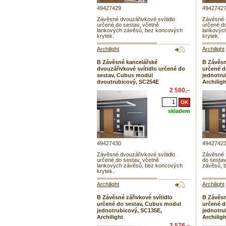
49427429
4942742
Závěsné dvouzářivkové svítidlo
Závěsné d
určené do sestav, včetně
určené do
lankových závěsů, bez koncových
lankovýc
krytek.
krytek.
Archilight
Archilight
B Závěsné kancelářské
B Závěsn
dvouzářivkové svítidlo určené do
určené d
sestav, Cubus modul
jednotru
dvoutrubicový, SC254E
Archiligh
2 500,–
skladem
49427430
4942742
Závěsné dvouzářivkové svítidlo
Závěsné z
určené do sestav, včetně
do sestav
lankových závěsů, bez koncových
závěsů, 
krytek.
Archilight
Archilight
B Závěsné zářivkové svítidlo
B Závěsn
určené do sestav, Cubus modul
určené d
jednotrubicový, SC135E,
jednotru
Archilight
Archiligh
2 576,–