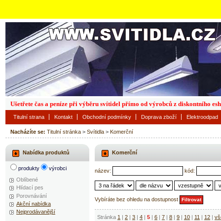
Ušetřete čas a peníze při výběru svítidel přímo od výrobců z diskontního es
Titulní strana
Kontakt
Obchodní podmínky
Doprava zboží
Elektroodpad
Nacházíte se:
Titulní stránka
>
Svítidla
>
Komerční
Nabídka produktů
Komerční
produkty
výrobci
název:
kód:
Oblíbené
Hlídací pes
Porovnávání
Vybíráte bez ohledu na dostupnost
Akční nabídka
Nejprodávanější
Stránka
1
|
2
|
3
|
4
|
5
|
6
|
7
|
8
|
9
|
10
|
11
|
12
|
vš