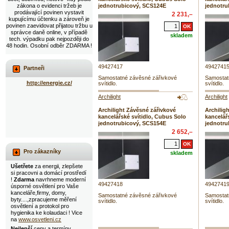
zákona o evidenci tržeb je
jednotrubicový, SCS124E
jednotru
prodávající povinen vystavit
2 231,–
kupujícímu účtenku a zároveň je
povinen zaevidovat přijatou tržbu u
správce daně online, v případě
skladem
tech. výpadku pak nejpozději do
48 hodin. Osobní odběr ZDARMA !
49427417
4942741
Partneři
Samostatné závěsné zářivkové
Samostat
http://energie.cz/
svítidlo.
svítidlo.
Archilight
Archilight
Archilight Závěsné zářivkové
Archilig
kancelářské svítidlo, Cubus Solo
kancelář
jednotrubicový, SCS154E
jednotru
2 652,–
Pro zákazníky
skladem
Ušetřete
za energii, zlepšete
si pracovni a domácí prostředí
!
Zdarma
navrhneme moderní
49427418
4942741
úsporné osvětlení pro Vaše
kanceláře,firmy, domy,
Samostatné závěsné zářivkové
Samostat
byty....,zpracujeme měření
svítidlo.
svítidlo.
osvětlení a protokol pro
hygienika ke kolaudaci ! Vice
na
www.osvetleni.cz
Nejlepší
ceny a termíny