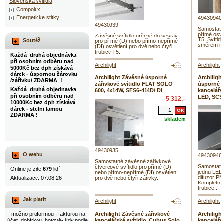
Slovenska svitidla
Compolux
Energeticke stitky
4943094
49430939
Samostatn
přímé osv
Závěsné svítidlo určené do sestav
T5. Svíti
Soutěž
pro přímé (D) nebo přímo-nepřímé
směrem n
(DI) osvětlení pro dvě nebo čtyři
trubice T5.
Každá druhá objednávka
při osobním odběru nad
Archilight
Archilight
5000Kč bez dph získává
dárek - úspornou žárovku
Archilight Závěsné úsporné
Archilig
/zářivku/ ZDARMA !
zářivkové svítidlo FLAT SOLO
úsporné 
Každá druhá objednavka
600, 4x14W, SFS6-414D/ DI
kancelář
při osobním odběru nad
LED, SC
5 312,–
10000Kc bez dph získává
dárek - stolni lampu
ZDARMA !
skladem
49430935
O webu
4943094
Samostatné závěsné zářivkové
Samostatn
čtvercové svítidlo pro přímé (D)
Online je zde
679
lidí
jednu LED
nebo přímo-nepřímé (DI) osvětlení
difuzor P
Aktualizace: 07.08.26
pro dvě nebo čtyři zářivky..
Kompletní
trubice,..
Jak platit
Archilight
Archilight
-možno proformou , fakturou na
Archilight Závěsné zářivkové
Archilig
účet, dobírkou, hotově- kdy podle
kancelářské svítidlo, Cubus Solo
kancelář