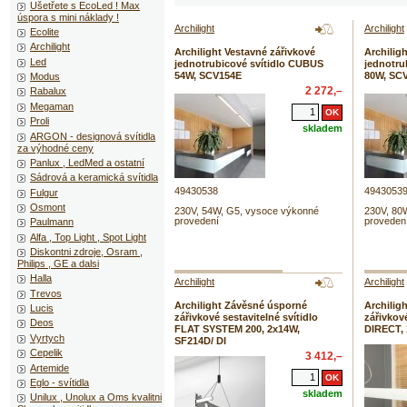
Ušetřete s EcoLed ! Max
úspora s mini náklady !
Archilight
Archilight
Ecolite
Archilight
Archilight Vestavné zářivkové
Archilig
Led
jednotrubicové svítidlo CUBUS
jednotru
54W, SCV154E
80W, SC
Modus
2 272,–
Rabalux
Megaman
Proli
skladem
ARGON - designová svítidla
za výhodné ceny
Panlux , LedMed a ostatní
Sádrová a keramická svítidla
49430538
4943053
Fulgur
Osmont
230V, 54W, G5, vysoce výkonné
230V, 80
provedení
proveden
Paulmann
Alfa , Top Light , Spot Light
Diskontni zdroje, Osram ,
Philips , GE a dalsi
Halla
Archilight
Archilight
Trevos
Archilight Závěsné úsporné
Archilig
Lucis
zářivkové sestavitelné svítidlo
zářivkov
Deos
FLAT SYSTEM 200, 2x14W,
DIRECT,
Vyrtych
SF214D/ DI
Cepelik
3 412,–
Artemide
Eglo - svítidla
skladem
Unilux , Unolux a Oms kvalitni