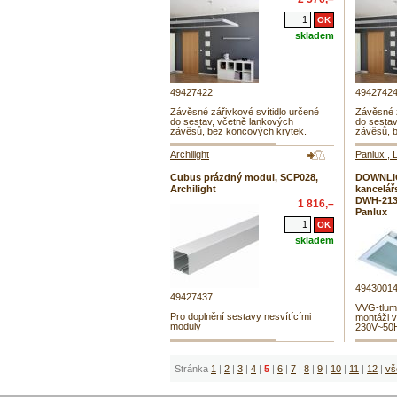
skladem
49427422
4942742
Závěsné zářivkové svítidlo určené
Závěsné z
do sestav, včetně lankových
do sestav
závěsů, bez koncových krytek.
závěsů, 
Archilight
Panlux , 
Cubus prázdný modul, SCP028,
DOWNLIG
Archilight
kancelář
DWH-213
1 816,–
Panlux
skladem
4943001
49427437
VVG-tlumi
Pro doplnění sestavy nesvítícími
montáži v
moduly
230V~50
Stránka
1
|
2
|
3
|
4
|
5
|
6
|
7
|
8
|
9
|
10
|
11
|
12
|
vš