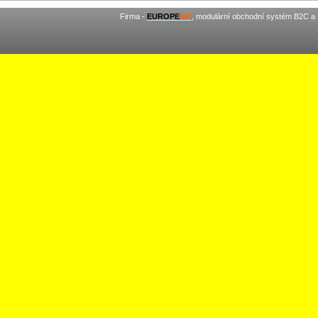
Firma -
EUROPE
MC
, modulární obchodní systém B2C a