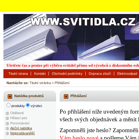
Ušetřete čas a peníze při výběru svítidel přímo od výrobců z diskontního es
Titulní strana
Kontakt
Obchodní podmínky
Doprava zboží
Elektroodpad
Nacházíte se:
Titulní stránka
>
Přihlášení
Nabídka produktů
Přihlášení
produkty
výrobci
Po přihlášení níže uvedeným for
Oblíbené
všech svých objednávek a měnit 
Hlídací pes
Porovnávání
Akční nabídka
Zapomněli jste heslo? Zapomněli 
Nejprodávanější
Vám heslo nové
a pošleme Vám je