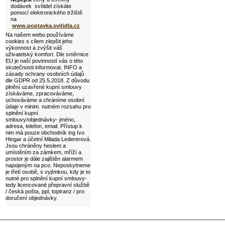
dodávek svítidel získáte
pomocí elektronického tržiště
na
www.poptavka.svitidla.cz
Na našem webu používáme
cookies s cílem zlepšit jeho
výkonnost a zvýšit váš
uživatelský komfort. Dle směrnice
EU je naší povinností vás o této
skutečnosti informovat. INFO a
zásady ochrany osobních údajů
dle GDPR od 25.5.2018. Z důvodu
plnění uzavřené kupní smlouvy
získáváme, zpracováváme,
uchováváme a chráníme osobní
údaje v minim. nutném rozsahu pro
splnění kupní
smlouvy/objednávky- jméno,
adresa, telefon, email. Přístup k
nim má pouze obchodník ing Ivo
Hingar a účetní Milada Ledererová.
Jsou chráněny heslem a
umístěním za zámkem, mříží a
prostor je dále zajištěn alarmem
napojeným na pco. Neposkytneme
je třetí osobě, s vyjímkou, kdy je to
nutné pro splnění kupní smlouvy-
tedy licencované přepravní službě
/ česká pošta, ppl, toptranz / pro
doručení objednávky.