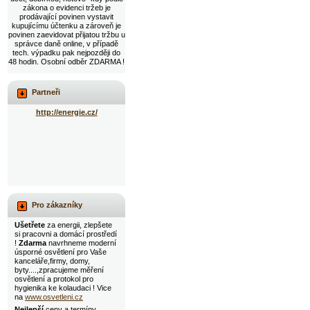
zákona o evidenci tržeb je
prodávající povinen vystavit
kupujícímu účtenku a zároveň je
povinen zaevidovat přijatou tržbu u
správce daně online, v případě
tech. výpadku pak nejpozději do
48 hodin. Osobní odběr ZDARMA !
Partneři
http://energie.cz/
Pro zákazníky
Ušetřete
za energii, zlepšete
si pracovni a domácí prostředí
!
Zdarma
navrhneme moderní
úsporné osvětlení pro Vaše
kanceláře,firmy, domy,
byty....,zpracujeme měření
osvětlení a protokol pro
hygienika ke kolaudaci ! Vice
na
www.osvetleni.cz
Nejlepší
ceny a termíny