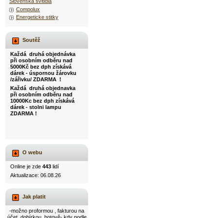
Slovenska svitidla
Compolux
Energeticke stitky
Soutěž
Každá druhá objednávka
při osobním odběru nad
5000Kč bez dph získává
dárek - úspornou žárovku
/zářivku/ ZDARMA !
Každá druhá objednavka
při osobním odběru nad
10000Kc bez dph získává
dárek - stolni lampu
ZDARMA !
O webu
Online je zde
443
lidí
Aktualizace: 06.08.26
Jak platit
-možno proformou , fakturou na
účet, dobírkou, hotově- kdy podle