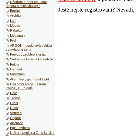
Ušetřete s EcoLed ! Max
úspora s mini náklady !
Ještě nejste registrovaní? Nevadí,
Ecolite
Archilight
Led
Modus
Rabalux
Megaman
Proli
ARGON - designová svítidla
za výhodné ceny
Panlux , LedMed a ostatní
Sádrová a keramická svítidla
Fulgur
Osmont
Paulmann
Alfa , Top Light , Spot Light
Diskontni zdroje, Osram ,
Philips , GE a dalsi
Halla
Trevos
Lucis
Deos
Vyrtych
Cepelik
Artemide
Eglo - svítidla
Unilux , Unolux a Oms kvalitni