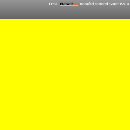
Firma -
EUROPE
MC
, modulární obchodní systém B2C a