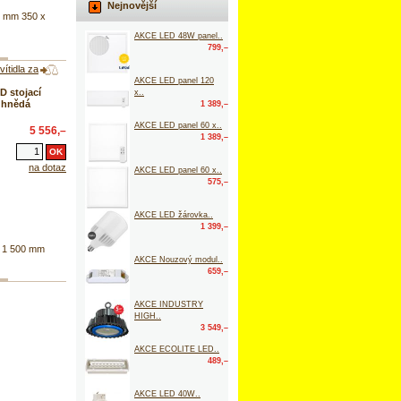
Nejnovější
0 mm 350 x
AKCE LED 48W panel..
799,–
ítidla za
AKCE LED panel 120
 stojací
x..
e hnědá
1 389,–
AKCE LED panel 60 x..
5 556,–
1 389,–
na dotaz
AKCE LED panel 60 x..
575,–
AKCE LED žárovka..
1 399,–
 1 500 mm
AKCE Nouzový modul..
659,–
AKCE INDUSTRY
HIGH..
3 549,–
AKCE ECOLITE LED..
489,–
AKCE LED 40W..