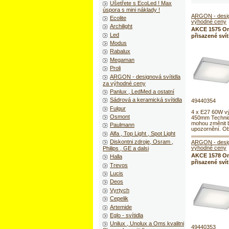
Ušetřete s EcoLed ! Max
úspora s mini náklady !
ARGON - design
Ecolite
výhodné ceny
Archilight
AKCE 1575 Ont
Led
přisazené sví
Modus
Rabalux
Megaman
Proli
ARGON - designová svítidla
za výhodné ceny
Panlux , LedMed a ostatní
Sádrová a keramická svítidla
49440354
Fulgur
4 x E27 60W v
Osmont
450mm Technic
mohou změnit 
Paulmann
upozornění. Ob
Alfa , Top Light , Spot Light
Diskontni zdroje, Osram ,
ARGON - design
výhodné ceny
Philips , GE a dalsi
AKCE 1578 Ont
Halla
přisazené sví
Trevos
Lucis
Deos
Vyrtych
Cepelik
Artemide
Eglo - svítidla
Unilux , Unolux a Oms kvalitni
49440353