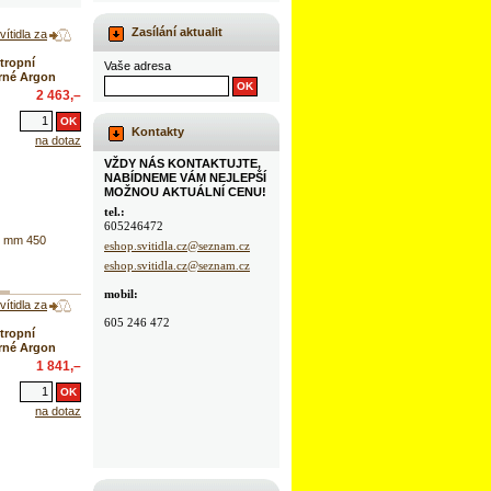
Zasílání aktualit
ítidla za
tropní
Vaše adresa
erné Argon
2 463,–
Kontakty
na dotaz
VŽDY NÁS KONTAKTUJTE,
NABÍDNEME VÁM NEJLEPŠÍ
MOŽNOU AKTUÁLNÍ CENU!
tel.:
605246472
0 mm 450
eshop.svitidla.cz@seznam.cz
eshop.svitidla.cz@seznam.cz
mobil:
ítidla za
605 246 472
tropní
erné Argon
1 841,–
na dotaz