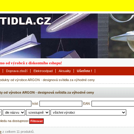
římo od výrobců z diskontního eshopu!
Doprava zboží
Elektroodpad
Aktuality
Ušetřete !
odukty od výrobce ARGON - designová svítidla za výhodné ceny
ty od výrobce ARGON - designová svítidla za výhodné ceny
kód:
EAN:
hledu na dostupnost
e
z celkem 11 produktů.