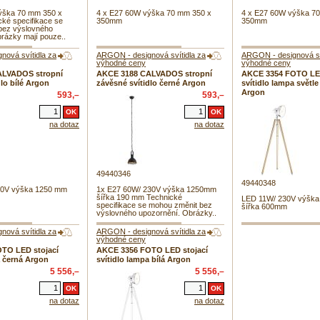
ýška 70 mm 350 x
4 x E27 60W výška 70 mm 350 x
4 x E27 60W výška 7
ké specifikace se
350mm
350mm
bez výslovného
rázky mají pouze..
ová svítidla za
ARGON - designová svítidla za
ARGON - designová sv
výhodné ceny
výhodné ceny
ALVADOS stropní
AKCE 3188 CALVADOS stropní
AKCE 3354 FOTO LED
dlo bílé Argon
závěsné svítidlo černé Argon
svítidlo lampa světl
Argon
593,–
593,–
na dotaz
na dotaz
49440346
49440348
30V výška 1250 mm
1x E27 60W/ 230V výška 1250mm
šířka 190 mm Technické
LED 11W/ 230V výška
specifikace se mohou změnit bez
šířka 600mm
výslovného upozornění. Obrázky..
ová svítidla za
ARGON - designová svítidla za
výhodné ceny
TO LED stojací
AKCE 3356 FOTO LED stojací
a černá Argon
svítidlo lampa bílá Argon
5 556,–
5 556,–
na dotaz
na dotaz