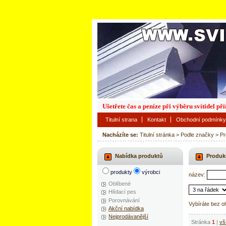
Ušetřete čas a peníze při výběru svítidel p
Titulní strana
Kontakt
Obchodní podmínky
Nacházíte se:
Titulní stránka
>
Podle značky
>
Pr
Nabídka produktů
Produk
produkty
výrobci
název:
Oblíbené
Hlídací pes
Porovnávání
Vybíráte bez o
Akční nabídka
Nejprodávanější
Stránka
1
|
vš