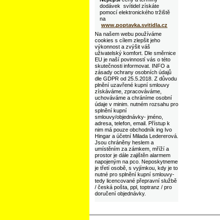
dodávek svítidel získáte
pomocí elektronického tržiště
na
www.poptavka.svitidla.cz
Na našem webu používáme
cookies s cílem zlepšit jeho
výkonnost a zvýšit váš
uživatelský komfort. Dle směrnice
EU je naší povinností vás o této
skutečnosti informovat. INFO a
zásady ochrany osobních údajů
dle GDPR od 25.5.2018. Z důvodu
plnění uzavřené kupní smlouvy
získáváme, zpracováváme,
uchováváme a chráníme osobní
údaje v minim. nutném rozsahu pro
splnění kupní
smlouvy/objednávky- jméno,
adresa, telefon, email. Přístup k
nim má pouze obchodník ing Ivo
Hingar a účetní Milada Ledererová.
Jsou chráněny heslem a
umístěním za zámkem, mříží a
prostor je dále zajištěn alarmem
napojeným na pco. Neposkytneme
je třetí osobě, s vyjímkou, kdy je to
nutné pro splnění kupní smlouvy-
tedy licencované přepravní službě
/ česká pošta, ppl, toptranz / pro
doručení objednávky.