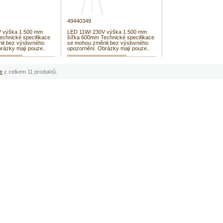
49440349
V výška 1 500 mm
LED 11W/ 230V výška 1 500 mm
echnické specifikace
šířka 600mm Technické specifikace
it bez výslovného
se mohou změnit bez výslovného
rázky mají pouze..
upozornění. Obrázky mají pouze..
e
z celkem 11 produktů.