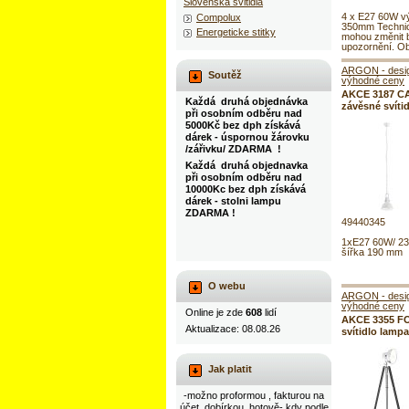
Slovenska svitidla
4 x E27 60W v
Compolux
350mm Technic
Energeticke stitky
mohou změnit 
upozornění. Ob
ARGON - design
Soutěž
výhodné ceny
AKCE 3187 C
Každá druhá objednávka
závěsné svíti
při osobním odběru nad
5000Kč bez dph získává
dárek - úspornou žárovku
/zářivku/ ZDARMA !
Každá druhá objednavka
při osobním odběru nad
10000Kc bez dph získává
dárek - stolni lampu
ZDARMA !
49440345
1xE27 60W/ 2
šířka 190 mm
O webu
ARGON - design
výhodné ceny
Online je zde
608
lidí
AKCE 3355 FO
Aktualizace: 08.08.26
svítidlo lamp
Jak platit
-možno proformou , fakturou na
účet, dobírkou, hotově- kdy podle