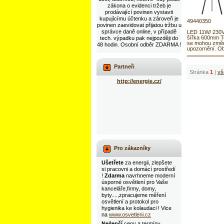
zákona o evidenci tržeb je
prodávající povinen vystavit
kupujícímu účtenku a zároveň je
49440350
povinen zaevidovat přijatou tržbu u
správce daně online, v případě
LED 11W/ 230
šířka 600mm T
tech. výpadku pak nejpozději do
se mohou změn
48 hodin. Osobní odběr ZDARMA !
upozornění. Ob
Partneři
Stránka
1
|
vš
http://energie.cz/
Pro zákazníky
Ušetřete
za energii, zlepšete
si pracovni a domácí prostředí
!
Zdarma
navrhneme moderní
úsporné osvětlení pro Vaše
kanceláře,firmy, domy,
byty....,zpracujeme měření
osvětlení a protokol pro
hygienika ke kolaudaci ! Vice
na
www.osvetleni.cz
Nejlepší
ceny a termíny