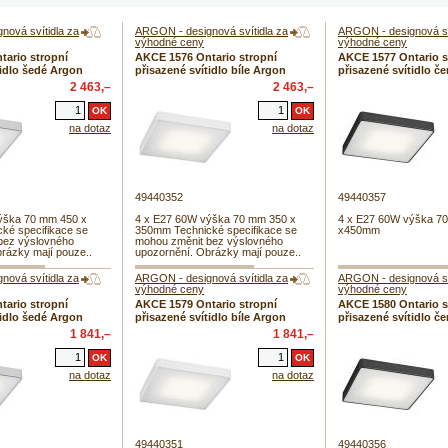
ová svítidla za
ARGON - designová svítidla za
ARGON - designová sv
výhodné ceny
výhodné ceny
ario stropní
AKCE 1576 Ontario stropní
AKCE 1577 Ontario s
tidlo šedé Argon
přisazené svítidlo bíle Argon
přisazené svítidlo č
2 463,–
2 463,–
na dotaz
na dotaz
49440352
49440357
ýška 70 mm 450 x
4 x E27 60W výška 70 mm 350 x
4 x E27 60W výška 7
ké specifikace se
350mm Technické specifikace se
x450mm
bez výslovného
mohou změnit bez výslovného
rázky mají pouze..
upozornění. Obrázky mají pouze..
ová svítidla za
ARGON - designová svítidla za
ARGON - designová sv
výhodné ceny
výhodné ceny
ario stropní
AKCE 1579 Ontario stropní
AKCE 1580 Ontario s
tidlo šedé Argon
přisazené svítidlo bíle Argon
přisazené svítidlo č
1 841,–
1 841,–
na dotaz
na dotaz
49440351
49440356