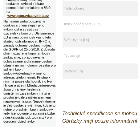
dodávek svítidel získáte
Třída ochrany
pomocí elektronického tržiště
na
www.poptavka.svitidla.cz
Na našem webu používáme
Index podání barev [Ra]
cookies s cílem zlepšit jeho
výkonnost a zvýšit váš
uživatelský komfort. Dle směrnice
EU je naší povinností vás o této
Světelný tok [lm]
skutečnosti informovat. INFO a
zásady ochrany osobních údajů
dle GDPR od 25.5.2018. Z důvodu
plnění uzavřené kupní smlouvy
Typ zdroje
získáváme, zpracováváme,
uchováváme a chráníme osobní
údaje v minim. nutném rozsahu pro
splnění kupní
Životnost [h]
smlouvy/objednávky- jméno,
adresa, telefon, email. Přístup k
nim má pouze obchodník ing Ivo
Hingar a účetní Milada Ledererová.
Jsou chráněny heslem a
umístěním za zámkem, mříží a
prostor je dále zajištěn alarmem
napojeným na pco. Neposkytneme
je třetí osobě, s vyjímkou, kdy je to
nutné pro splnění kupní smlouvy-
Technické specifikace se mohou
tedy licencované přepravní službě
/ česká pošta, ppl, toptranz / pro
Obrázky mají pouze informativn
doručení objednávky.