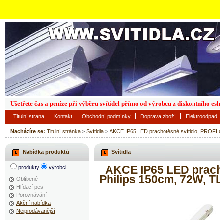
Ušetřete čas a peníze při výběru svítidel přímo od výrobců z diskontního es
Titulní strana
Kontakt
Obchodní podmínky
Doprava zboží
Elektroodpad
Nacházíte se:
Titulní stránka
>
Svítidla
>
AKCE IP65 LED prachotěsné svítidlo, PROFI
Nabídka produktů
Svítidla
AKCE IP65 LED pracho
produkty
výrobci
Philips 150cm, 72W,
Oblíbené
Hlídací pes
Porovnávání
Akční nabídka
Nejprodávanější