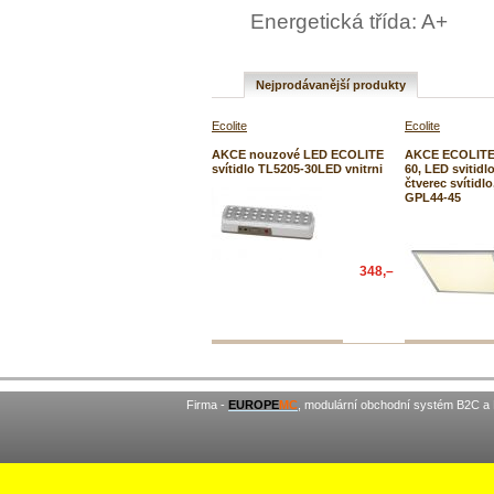
Energetická třída: A+
Nejprodávanější produkty
Ecolite
Ecolite
AKCE nouzové LED ECOLITE
AKCE ECOLITE 
svítidlo TL5205-30LED vnitrni
60, LED svitidl
čtverec svítidl
GPL44-45
348,–
Firma -
EUROPE
MC
, modulární obchodní systém B2C a