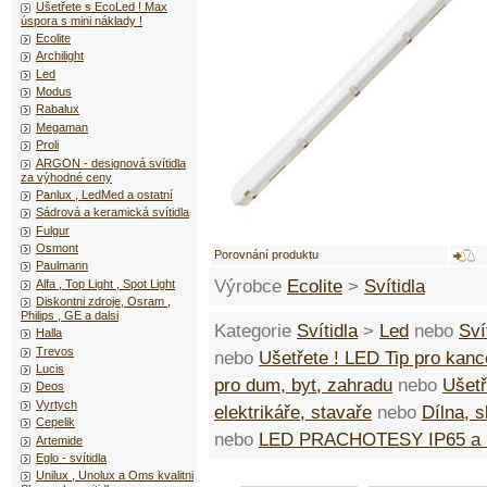
Ušetřete s EcoLed ! Max
úspora s mini náklady !
Ecolite
Archilight
Led
Modus
Rabalux
Megaman
Proli
ARGON - designová svítidla
za výhodné ceny
Panlux , LedMed a ostatní
Sádrová a keramická svítidla
Fulgur
Osmont
Porovnání produktu
Paulmann
Výrobce
Ecolite
>
Svítidla
Alfa , Top Light , Spot Light
Diskontni zdroje, Osram ,
Philips , GE a dalsi
Kategorie
Svítidla
>
Led
nebo
Sví
Halla
Trevos
nebo
Ušetřete ! LED Tip pro kanc
Lucis
pro dum, byt, zahradu
nebo
Ušetř
Deos
Vyrtych
elektrikáře, stavaře
nebo
Dílna, 
Cepelik
nebo
LED PRACHOTESY IP65 a
Artemide
Eglo - svítidla
Unilux , Unolux a Oms kvalitni