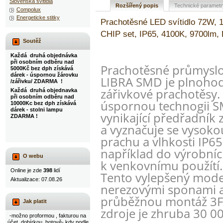
Slovenska svitidla
Rozšířený popis
Technické parametr
Compolux
Energeticke stitky
Prachotěsné LED svítidlo 72W,
CHIP set, IP65, 4100K, 9700lm, P
Soutěž
Každá druhá objednávka
při osobním odběru nad
Prachotěsné průmyslov
5000Kč bez dph získává
dárek - úspornou žárovku
LIBRA SMD je plnoho
/zářivku/ ZDARMA !
zářivkové prachotěsy.
Každá druhá objednavka
při osobním odběru nad
úspornou technogii SM
10000Kc bez dph získává
dárek - stolni lampu
vynikající předřadník 
ZDARMA !
a vyznačuje se vysoko
prachu a vlhkosti IP65
například do výrobních,
O webu
k venkovnímu použítí
Online je zde
398
lidí
Tento vylepšený mode
Aktualizace: 07.08.26
nerezovými sponami 
průběžnou montáž 3F.
Jak platit
zdroje je zhruba 30 0
-možno proformou , fakturou na
účet, dobírkou, hotově- kdy podle