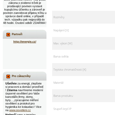
zákona o evidenci tržeb je
prodávající povinen vystavit
kupujícímu účtenku a zároveň je
povinen zaevidovat přijatou tržbu u
správce daně online, v případě
Rozměry
tech. výpadku pak nejpozději do
48 hodin. Osobní odběr ZDARMA !
Napájení [V]
Partneři
http://energie.cz/
Max. výkon [W]
Barva světla
Teplota chromatičnosti [K]
Pro zákazníky
Materiál
Ušetřete
za energii, zlepšete
si pracovni a domácí prostředí
!
Zdarma
navrhneme moderní
úsporné osvětlení pro Vaše
Barva produktu
kanceláře,firmy, domy,
byty....,zpracujeme měření
osvětlení a protokol pro
hygienika ke kolaudaci ! Vice
Stupeň krytí IP
na
www.osvetleni.cz
Nejlepší
ceny a termíny