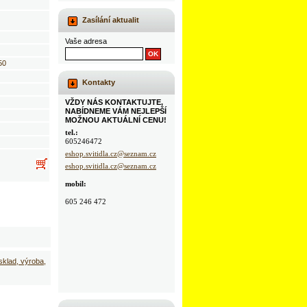
Zasílání aktualit
Vaše adresa
50
Kontakty
VŽDY NÁS KONTAKTUJTE,
NABÍDNEME VÁM NEJLEPŠÍ
MOŽNOU AKTUÁLNÍ CENU!
tel.:
605246472
eshop.svitidla.cz@seznam.cz
eshop.svitidla.cz@seznam.cz
mobil:
605 246 472
 sklad, výroba,