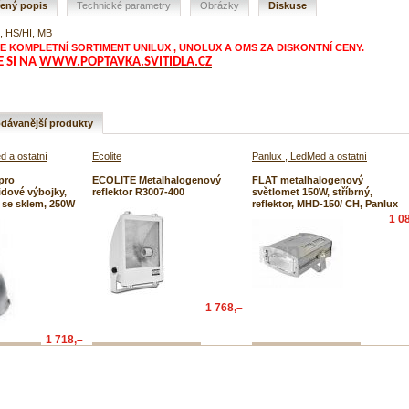
řený popis
Technické parametry
Obrázky
Diskuse
, HS/HI, MB
 KOMPLETNÍ SORTIMENT UNILUX , UNOLUX A OMS ZA DISKONTNÍ CENY.
E SI NA
WWW.POPTAVKA.SVITIDLA.CZ
dávanější produkty
d a ostatní
Ecolite
Panlux , LedMed a ostatní
pro
ECOLITE Metalhalogenový
FLAT metalhalogenový
dové výbojky,
reflektor R3007-400
světlomet 150W, stříbrný,
 se sklem, 250W
reflektor, MHD-150/ CH, Panlux
1 0
1 768,–
1 718,–