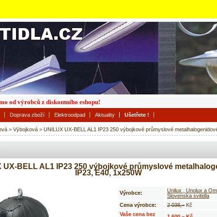
římo od výrobců z diskontního eshopu!
Doprava zboží
Elektroodpad
Aktuality
Ušetřete !
ová
>
Výbojková
>
UNILUX UX-BELL AL1 IP23 250 výbojkové průmyslové metalhalogenidov
 UX-BELL AL1 IP23 250 výbojkové průmyslové metalhalog
IP23, E40, 1x250W
Unilux , Unolux a Oms
Výrobce:
Slovenska svitidla
Cena výrobce:
2 038,–
Kč
Vaše cena bez
1 600,– Kč