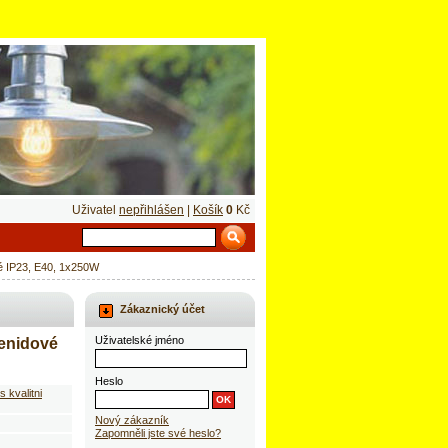
Uživatel
nepřihlášen
|
Košík
0
Kč
é IP23, E40, 1x250W
Zákaznický účet
Uživatelské jméno
enidové
Heslo
 kvalitni
Nový zákazník
Zapomněli jste své heslo?