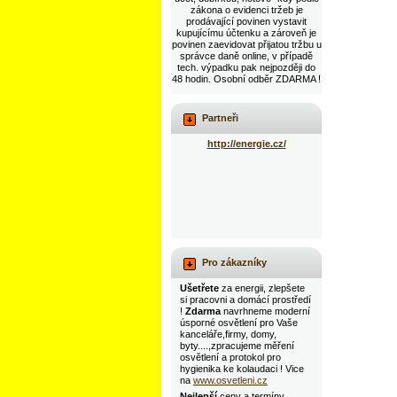
zákona o evidenci tržeb je
prodávající povinen vystavit
kupujícímu účtenku a zároveň je
povinen zaevidovat přijatou tržbu u
správce daně online, v případě
tech. výpadku pak nejpozději do
48 hodin. Osobní odběr ZDARMA !
Partneři
http://energie.cz/
Pro zákazníky
Ušetřete
za energii, zlepšete
si pracovni a domácí prostředí
!
Zdarma
navrhneme moderní
úsporné osvětlení pro Vaše
kanceláře,firmy, domy,
byty....,zpracujeme měření
osvětlení a protokol pro
hygienika ke kolaudaci ! Vice
na
www.osvetleni.cz
Nejlepší
ceny a termíny