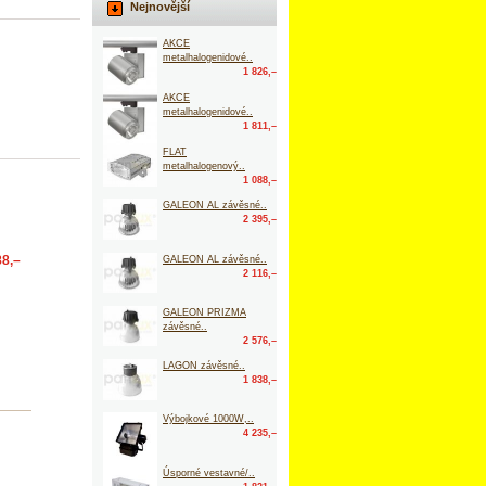
Nejnovější
AKCE
metalhalogenidové..
1 826,–
AKCE
metalhalogenidové..
1 811,–
FLAT
metalhalogenový..
1 088,–
GALEON AL závěsné..
2 395,–
88,–
GALEON AL závěsné..
2 116,–
GALEON PRIZMA
závěsné..
2 576,–
LAGON závěsné..
1 838,–
Výbojkové 1000W,..
4 235,–
Úsporné vestavné/..