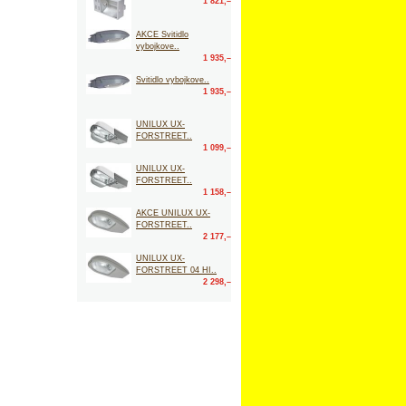
1 821,–
AKCE Svitidlo
vybojkove..
1 935,–
Svitidlo vybojkove..
1 935,–
UNILUX UX-
FORSTREET..
1 099,–
UNILUX UX-
FORSTREET..
1 158,–
AKCE UNILUX UX-
FORSTREET..
2 177,–
UNILUX UX-
FORSTREET 04 HI..
2 298,–