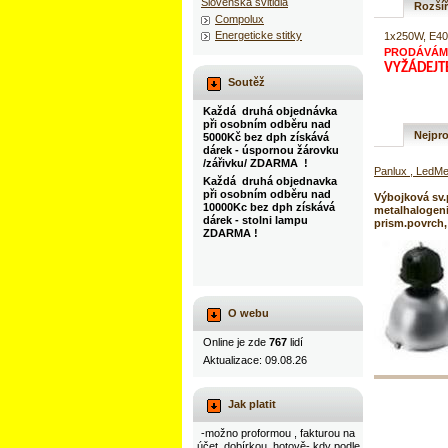
Slovenska svitidla
Rozší
Compolux
Energeticke stitky
1x250W, E40
PRODÁVÁME
VYŽÁDEJT
Soutěž
Každá druhá objednávka
při osobním odběru nad
Nejpro
5000Kč bez dph získává
dárek - úspornou žárovku
/zářivku/ ZDARMA !
Panlux , LedMe
Každá druhá objednavka
při osobním odběru nad
Výbojková sv.
10000Kc bez dph získává
metalhalogeni
dárek - stolni lampu
prism.povrch,
ZDARMA !
O webu
Online je zde
767
lidí
Aktualizace: 09.08.26
Jak platit
-možno proformou , fakturou na
účet, dobírkou, hotově- kdy podle