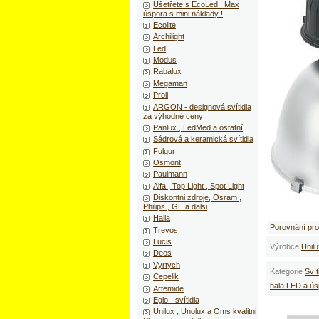
Ušetřete s EcoLed ! Max
úspora s mini náklady !
Ecolite
Archilight
Led
Modus
Rabalux
Megaman
Proli
ARGON - designová svítidla
za výhodné ceny
Panlux , LedMed a ostatní
Sádrová a keramická svítidla
Fulgur
Osmont
Paulmann
Alfa , Top Light , Spot Light
Diskontni zdroje, Osram ,
Philips , GE a dalsi
Halla
Porovnání pr
Trevos
Lucis
Výrobce
Unilu
Deos
Vyrtych
Kategorie
Svít
Cepelik
hala LED a ú
Artemide
Eglo - svítidla
Unilux , Unolux a Oms kvalitni