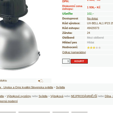
DPH:
Diskontní cena
1 936,– Kč
eshopu:
Ušetříte
102,–
Dostupnost
Na dotaz
Kód výrobce:
UX-BELL AL1 IP23 2
Kód eshopu:
49429373
Záruka:
24
Oblíbené
Mezi oblíbené
Hlídací pes
Hlídat
Hodnocení:
Odkaz kamarádovi
oduktu
x , Unolux a Oms kvalitni Slovenska svitidla
>
Svítidla
idla
>
Výbojkové systémy
nebo
Svítidla
>
Výbojková
nebo
NEJPRODÁVANĚJŠÍ
nebo
Dílna,
sporná moderní