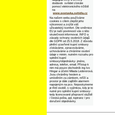
dodávek svítidel získáte
pomocí elektronického tržiště
na
www.poptavka.svitidla.cz
Na našem webu používáme
cookies s cílem zlepšit jeho
výkonnost a zvýšit váš
uživatelský komfort. Dle směrnice
EU je naší povinností vás o této
skutečnosti informovat. INFO a
zásady ochrany osobních údajů
dle GDPR od 25.5.2018. Z důvodu
plnění uzavřené kupní smlouvy
získáváme, zpracováváme,
uchováváme a chráníme osobní
údaje v minim. nutném rozsahu pro
splnění kupní
smlouvy/objednávky- jméno,
adresa, telefon, email. Přístup k
nim má pouze obchodník ing Ivo
Hingar a účetní Milada Ledererová.
Jsou chráněny heslem a
umístěním za zámkem, mříží a
prostor je dále zajištěn alarmem
napojeným na pco. Neposkytneme
je třetí osobě, s vyjímkou, kdy je to
nutné pro splnění kupní smlouvy-
tedy licencované přepravní službě
/ česká pošta, ppl, toptranz / pro
doručení objednávky.