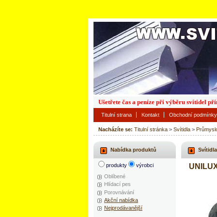
Ušetřete čas a peníze při výběru svítidel p
Titulní strana
Kontakt
Obchodní podmínky
Nacházíte se:
Titulní stránka
>
Svítidla
>
Průmysl
Nabídka produktů
Svítidla
produkty
výrobci
UNILUX
Oblíbené
Hlídací pes
Porovnávání
Akční nabídka
Nejprodávanější