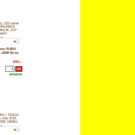
ý, LED panel
 595x595x9
lmLM, 120° -
dání..
ktor EURO
20W/ BI na
890,–
skladem
RU ! TRACK
u, bílá, IP20,
20W, 1800lm