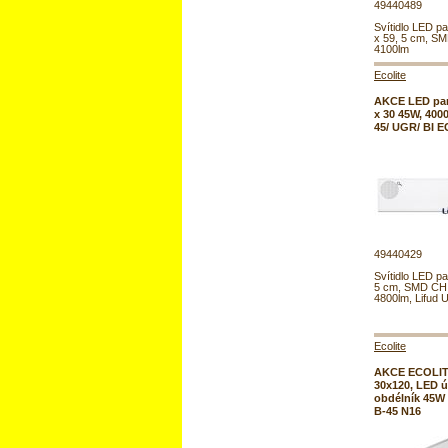
49440489
Svítidlo LED pa
x 59, 5 cm, S
4100lm
Ecolite
AKCE LED pan
x 30 45W, 400
45/ UGR/ BI 
49440429
Svítidlo LED pa
5 cm, SMD CHI
4800lm, Lifud
Ecolite
AKCE ECOLIT
30x120, LED ú
obdélník 45W
B-45 N16