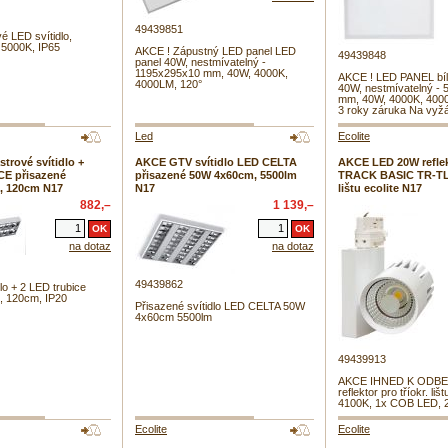
49439851
 LED svítidlo,
5000K, IP65
AKCE ! Zápustný LED panel LED
49439848
panel 40W, nestmívatelný -
1195x295x10 mm, 40W, 4000K,
AKCE ! LED PANEL bíl
4000LM, 120°
40W, nestmívatelný -
mm, 40W, 4000K, 4000
3 roky záruka Na vyžá
Led
Ecolite
rové svítidlo +
AKCE GTV svítidlo LED CELTA
AKCE LED 20W refle
E přisazené
přisazené 50W 4x60cm, 5500lm
TRACK BASIC TR-TL-
, 120cm N17
N17
lištu ecolite N17
882,–
1 139,–
na dotaz
na dotaz
49439862
lo + 2 LED trubice
, 120cm, IP20
Přisazené svítidlo LED CELTA 50W
4x60cm 5500lm
49439913
AKCE IHNED K ODBE
reflektor pro tříokr. lišt
4100K, 1x COB LED, 
Ecolite
Ecolite