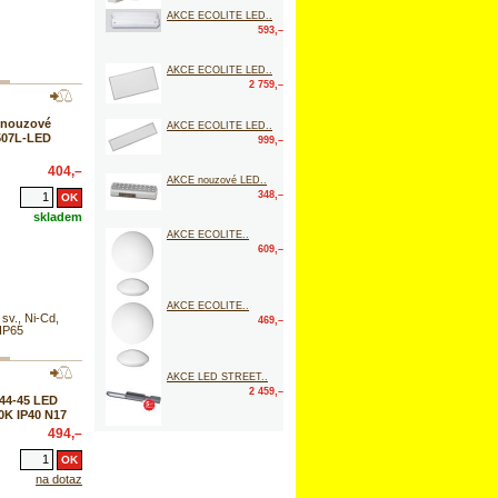
AKCE ECOLITE LED..
593,–
AKCE ECOLITE LED..
2 759,–
 nouzové
AKCE ECOLITE LED..
507L-LED
999,–
404,–
AKCE nouzové LED..
348,–
skladem
AKCE ECOLITE..
609,–
AKCE ECOLITE..
v., Ni-Cd,
469,–
 IP65
AKCE LED STREET..
2 459,–
44-45 LED
0K IP40 N17
494,–
na dotaz