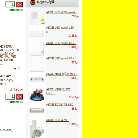
Nejnovější
skladem
AKCE LED 48W panel..
799,–
AKCE LED panel 120
x..
1 389,–
AKCE LED panel 60 x..
ODBERU !
1 389,–
ADAROVÝM HF
KEM 9W,
ED 9W, PIR
AKCE LED panel 60 x..
4, 4100K,..
575,–
AKCE Nouzový modul..
GH BAY
659,–
l a čipy
 N19
2 726,–
AKCE INDUSTRY
HIGH..
3 549,–
skladem
AKCE ECOLITE LED..
489,–
AKCE LED 40W..
1 399,–
20250lm,