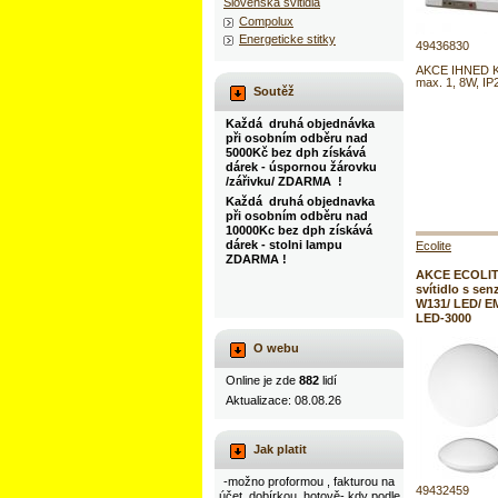
Slovenska svitidla
Compolux
Energeticke stitky
49436830
AKCE IHNED K
max. 1, 8W, IP
Soutěž
Každá druhá objednávka
při osobním odběru nad
5000Kč bez dph získává
dárek - úspornou žárovku
/zářivku/ ZDARMA !
Každá druhá objednavka
při osobním odběru nad
10000Kc bez dph získává
dárek - stolni lampu
Ecolite
ZDARMA !
AKCE ECOLIT
svítidlo s sen
W131/ LED/ E
LED-3000
O webu
Online je zde
882
lidí
Aktualizace: 08.08.26
Jak platit
-možno proformou , fakturou na
49432459
účet, dobírkou, hotově- kdy podle