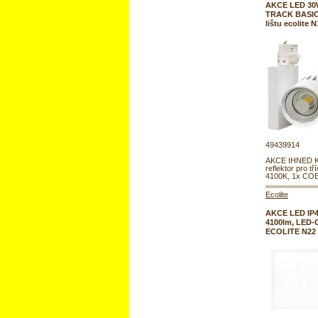
AKCE LED 30W
TRACK BASIC 
lištu ecolite 
49439914
AKCE IHNED 
reflektor pro tří
4100K, 1x COB
Ecolite
AKCE LED IP44
4100lm, LED-G
ECOLITE N22