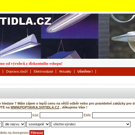
římo od výrobců z diskontního eshopu!
Doprava zboží
Elektroodpad
Aktuality
Ušetřete !
o hledate ? Máte zájem o lepší cenu na větší odběr nebo pro pravidelné zakázky pro d
JTE na
WWW.POPTAVKA.SVITIDLA.CZ
, děkujeme Vám !
kód:
EAN:
hledu na dostupnost