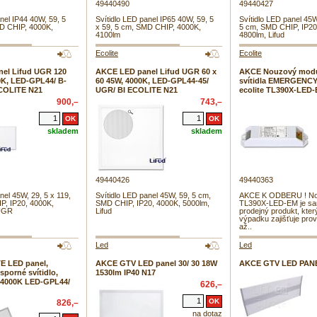
49440490
49440427
nel IP44 40W, 59, 5
Svítidlo LED panel IP65 40W, 59, 5
Svítidlo LED panel 45W
MD CHIP, 4000K,
x 59, 5 cm, SMD CHIP, 4000K,
5 cm, SMD CHIP, IP20
4100lm
4800lm, Lifud
Ecolite
Ecolite
el Lifud UGR 120
AKCE LED panel Lifud UGR 60 x
AKCE Nouzový modu
0K, LED-GPL44/ B-
60 45W, 4000K, LED-GPL44-45/
svítidla EMERGENC
ECOLITE N21
UGR/ BI ECOLITE N21
ecolite TL390X-LED
900,–
743,–
skladem
skladem
49440426
49440363
nel 45W, 29, 5 x 119,
Svítidlo LED panel 45W, 59, 5 cm,
AKCE K ODBERU ! No
P, IP20, 4000K,
SMD CHIP, IP20, 4000K, 5000lm,
TL390X-LED-EM je sa
 UGR
Lifud
prodejný produkt, kter
výpadku zajišťuje pro
až..
Led
Led
E LED panel,
AKCE GTV LED panel 30/ 30 18W
AKCE GTV LED PAN
sporné svítidlo,
1530lm IP40 N17
 4000K LED-GPL44/
626,–
826,–
na dotaz