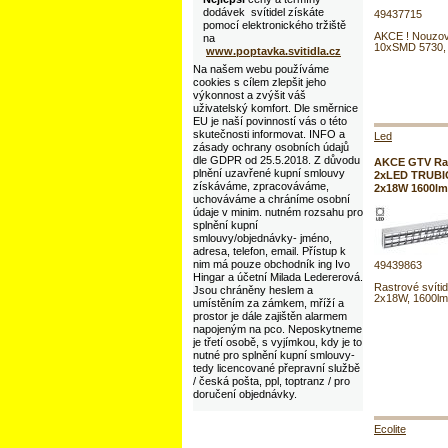
dodávek svítidel získáte
49437715
pomocí elektronického tržiště
AKCE ! Nouzové
na
10xSMD 5730, 
www.poptavka.svitidla.cz
Na našem webu používáme
cookies s cílem zlepšit jeho
výkonnost a zvýšit váš
uživatelský komfort. Dle směrnice
EU je naší povinností vás o této
skutečnosti informovat. INFO a
Led
zásady ochrany osobních údajů
dle GDPR od 25.5.2018. Z důvodu
AKCE GTV Rast
plnění uzavřené kupní smlouvy
2xLED TRUBIC
získáváme, zpracováváme,
2x18W 1600lm
uchováváme a chráníme osobní
údaje v minim. nutném rozsahu pro
splnění kupní
smlouvy/objednávky- jméno,
adresa, telefon, email. Přístup k
nim má pouze obchodník ing Ivo
49439863
Hingar a účetní Milada Ledererová.
Rastrové svítid
Jsou chráněny heslem a
2x18W, 1600lm
umístěním za zámkem, mříží a
prostor je dále zajištěn alarmem
napojeným na pco. Neposkytneme
je třetí osobě, s vyjímkou, kdy je to
nutné pro splnění kupní smlouvy-
tedy licencované přepravní službě
/ česká pošta, ppl, toptranz / pro
doručení objednávky.
Ecolite