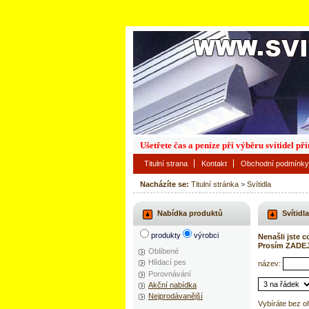
Ušetřete čas a peníze při výběru svítidel p
Titulní strana
Kontakt
Obchodní podmínky
Nacházíte se:
Titulní stránka
>
Svítidla
Nabídka produktů
Svítidla
produkty
výrobci
Nenašli jste c
Prosím ZADE
Oblíbené
Hlídací pes
název:
Porovnávání
Akční nabídka
Nejprodávanější
Vybíráte bez o