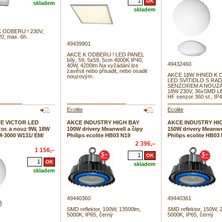
skladem
skladem
 ODBERU ! 230V,
20, max. 6h.
49439901
AKCE K ODBERU ! LED PANEL
bílý, 59, 5x59, 5cm 4000K IP40,
49432460
40W, 4200lm Na vyžádání lze
zavěsit nebo přisadit, nebo osadit
AKCE 18W IHNED K 
nouzovým..
LED SVÍTIDLO S R
SENZOREM A NOUZÁ
18W 230V, 36xSMD L
HF senzor 360 st., IP4
Ecolite
Ecolite
E VICTOR LED
AKCE INDUSTRY HIGH BAY
AKCE INDUSTRY HI
zor. a nouz 9W, 18W
100W drivery Meanwell a čipy
150W drivery Meanwel
M-3000 W131/ EM/
Philips ecolite HB03 N19
Philips ecolite HB03
2 396,–
1 156,–
skladem
skladem
49440360
49440361
SMD reflektor, 100W, 13500lm,
SMD reflektor, 150W, 
5000K, IP65, černý
5000K, IP65, černý