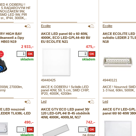
NED K ODBERU !
O S RADAROVÝM HF
 NOUZÁKEM 9W,
xSMD LED 9W, PIR
t., IP44, 3000K,..
Ecolite
Ecolite
RY HIGH BAY
AKCE LED panel 60 x 60 40W,
AKCE ECOLITE LED
Meanwell a čipy
4000K, ECO LED-GPL44-40/ BI/
svítidlo LEDER 2 TL
te HB03 N19
EU ECOLITE N21
N18
2 933,–
475,–
skladem
skladem
49440425
49440121
 200W, 27000lm,
AKCE K ODBERU ! Svítidlo LED
AKCE ! Nouzové SMD s
erný
panel 40W, 59, 5 cm, SMD CHIP,
1-3 hod, 60lm, 5000K,
IP20, 4000K, 4200lm
Led
Led
E LED nouzové
AKCE GTV ECO LED panel 30/
AKCE GTV LED-GPL
, LEDER TL638L-LED
120 LED-GPL44/ B-45 obdélník
panel 60/ 60 40W 380
40W, 4000K, 4000LM, N17
490,–
742,–
skladem
na dotaz