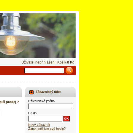
Uživatel
nepřihlášen
|
Košík
0
Kč
Zákaznický účet
Uživatelské jméno
alší prodej ?
Heslo
Nový zákazník
Zapomněli jste své heslo?