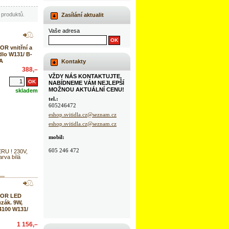
produktů.
Zasílání aktualit
Vaše adresa
R vnitřní a
dlo W131/ B-
RA
Kontakty
388,–
VŽDY NÁS KONTAKTUJTE,
NABÍDNEME VÁM NEJLEPŠÍ
MOŽNOU AKTUÁLNÍ CENU!
skladem
tel.:
605246472
eshop.svitidla.cz@seznam.cz
eshop.svitidla.cz@seznam.cz
mobil:
605 246 472
U ! 230V,
rva bílá
TOR LED
uzák. 9W,
4100 W131/
1 156,–