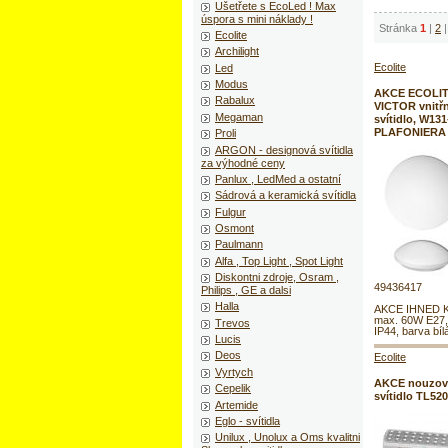
Ušetřete s EcoLed ! Max
úspora s mini náklady !
Stránka
1
|
2
|
Ecolite
Archilight
Ecolite
Led
Modus
AKCE ECOLIT
Rabalux
VICTOR vnitřn
Megaman
svítidlo, W131-
PLAFONIERA
Proli
ARGON - designová svítidla
za výhodné ceny
Panlux , LedMed a ostatní
Sádrová a keramická svítidla
Fulgur
Osmont
Paulmann
Alfa , Top Light , Spot Light
Diskontni zdroje, Osram ,
49436417
Philips , GE a dalsi
Halla
AKCE IHNED K
max. 60W E27,
Trevos
IP44, barva bíl
Lucis
Deos
Ecolite
Vyrtych
AKCE nouzov
Cepelik
svítidlo TL52
Artemide
Eglo - svítidla
Unilux , Unolux a Oms kvalitni