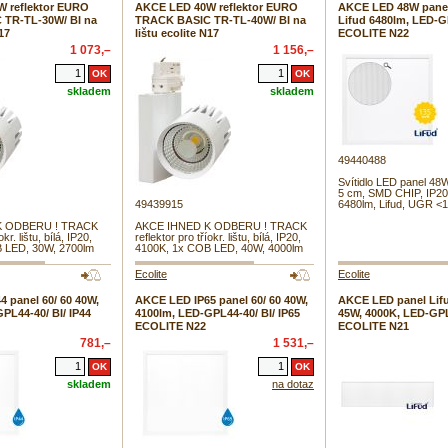
 reflektor EURO
AKCE LED 40W reflektor EURO
AKCE LED 48W panel
TR-TL-30W/ BI na
TRACK BASIC TR-TL-40W/ BI na
Lifud 6480lm, LED-
N17
lištu ecolite N17
ECOLITE N22
1 073,–
1 156,–
skladem
skladem
49440488
Svítidlo LED panel 48W
5 cm, SMD CHIP, IP20
49439915
6480lm, Lifud, UGR <
K ODBERU ! TRACK
AKCE IHNED K ODBERU ! TRACK
okr. lištu, bílá, IP20,
reflektor pro tříokr. lištu, bílá, IP20,
 LED, 30W, 2700lm
4100K, 1x COB LED, 40W, 4000lm
Ecolite
Ecolite
 panel 60/ 60 40W,
AKCE LED IP65 panel 60/ 60 40W,
AKCE LED panel Lifu
PL44-40/ BI/ IP44
4100lm, LED-GPL44-40/ BI/ IP65
45W, 4000K, LED-GPL
ECOLITE N22
ECOLITE N21
781,–
1 531,–
skladem
na dotaz