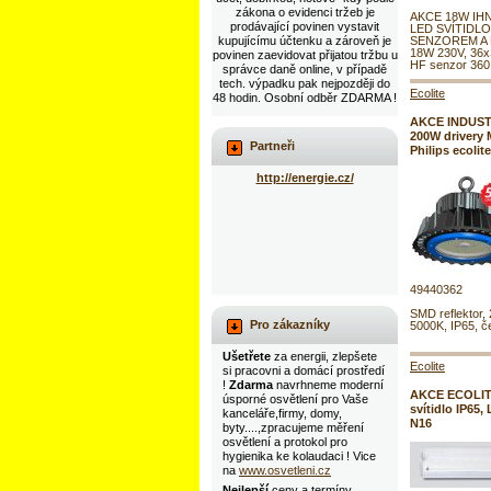
zákona o evidenci tržeb je
AKCE 18W IH
prodávající povinen vystavit
LED SVÍTIDL
kupujícímu účtenku a zároveň je
SENZOREM A
18W 230V, 36
povinen zaevidovat přijatou tržbu u
HF senzor 360 s
správce daně online, v případě
tech. výpadku pak nejpozději do
Ecolite
48 hodin. Osobní odběr ZDARMA !
AKCE INDUST
200W drivery 
Partneři
Philips ecoli
http://energie.cz/
49440362
SMD reflektor,
Pro zákazníky
5000K, IP65, č
Ušetřete
za energii, zlepšete
Ecolite
si pracovni a domácí prostředí
!
Zdarma
navrhneme moderní
AKCE ECOLIT
úsporné osvětlení pro Vaše
svítidlo IP65
kanceláře,firmy, domy,
N16
byty....,zpracujeme měření
osvětlení a protokol pro
hygienika ke kolaudaci ! Vice
na
www.osvetleni.cz
Nejlepší
ceny a termíny