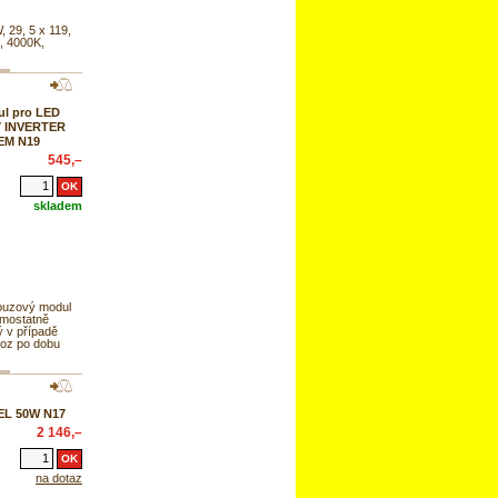
, 29, 5 x 119,
, 4000K,
l pro LED
Y INVERTER
-EM N19
545,–
skladem
uzový modul
mostatně
ý v případě
voz po dobu
EL 50W N17
2 146,–
na dotaz