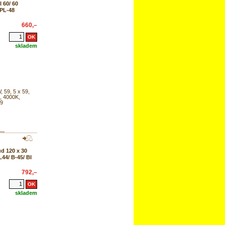
 60/ 60
GPL-48
660,–
skladem
, 59, 5 x 59,
, 4000K,
19
d 120 x 30
44/ B-45/ BI
792,–
skladem