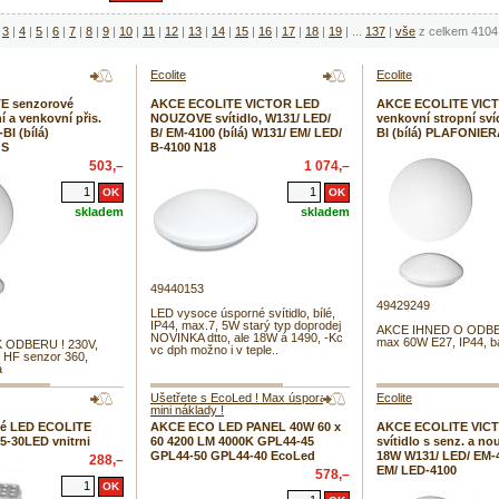
3
|
4
|
5
|
6
|
7
|
8
|
9
|
10
|
11
|
12
|
13
|
14
|
15
|
16
|
17
|
18
|
19
|
...
137
|
vše
z celkem 4104 
Ecolite
Ecolite
E senzorové
AKCE ECOLITE VICTOR LED
AKCE ECOLITE VICTO
í a venkovní přis.
NOUZOVE svítidlo, W131/ LED/
venkovní stropní sví
BI (bílá)
B/ EM-4100 (bílá) W131/ EM/ LED/
BI (bílá) PLAFONIE
 S
B-4100 N18
503,–
1 074,–
skladem
skladem
49440153
49429249
LED vysoce úsporné svítidlo, bílé,
IP44, max.7, 5W starý typ doprodej
AKCE IHNED O ODBER
NOVINKA dtto, ale 18W á 1490, -Kc
max 60W E27, IP44, ba
 ODBERU ! 230V,
vc dph možno i v teple..
 HF senzor 360,
á
Ušetřete s EcoLed ! Max úspora s
Ecolite
mini náklady !
é LED ECOLITE
AKCE ECO LED PANEL 40W 60 x
AKCE ECOLITE VIC
05-30LED vnitrni
60 4200 LM 4000K GPL44-45
svítidlo s senz. a no
GPL44-50 GPL44-40 EcoLed
18W W131/ LED/ EM-
288,–
EM/ LED-4100
578,–