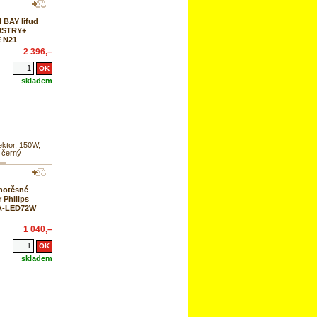
 BAY lifud
USTRY+
 N21
2 396,–
skladem
ektor, 150W,
 černý
hotěsné
r Philips
3A-LED72W
1 040,–
skladem