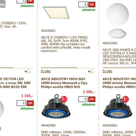
skladem
skladem
 ODBERU ! 230V,
20, max. 6h.
49439901
AKCE K ODBERU ! LED PANEL
bílý, 59, 5x59, 5cm 4000K IP40,
49432460
40W, 4200lm Na vyžádání lze
zavěsit nebo přisadit, nebo osadit
AKCE 18W IHNED K 
nouzovým..
LED SVÍTIDLO S R
SENZOREM A NOUZÁ
18W 230V, 36xSMD L
HF senzor 360 st., IP4
Ecolite
Ecolite
E VICTOR LED
AKCE INDUSTRY HIGH BAY
AKCE INDUSTRY HI
zor. a nouz 9W, 18W
100W drivery Meanwell a čipy
200W drivery Meanwel
M-3000 W131/ EM/
Philips ecolite HB03 N19
Philips ecolite HB03
2 396,–
1 156,–
skladem
skladem
49440360
49440362
SMD reflektor, 100W, 13500lm,
SMD reflektor, 200W, 
5000K, IP65, černý
5000K, IP65, černý