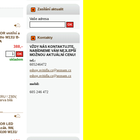
Zasílání aktualit
Vaše adresa
R vnitřní a
dlo W131/ B-
Kontakty
RA
388,–
VŽDY NÁS KONTAKTUJTE,
NABÍDNEME VÁM NEJLEPŠÍ
MOŽNOU AKTUÁLNÍ CENU!
skladem
tel.:
605246472
eshop.svitidla.cz@seznam.cz
eshop.svitidla.cz@seznam.cz
mobil:
605 246 472
U ! 230V,
rva bílá
TOR LED
uzák. 9W,
4100 W131/