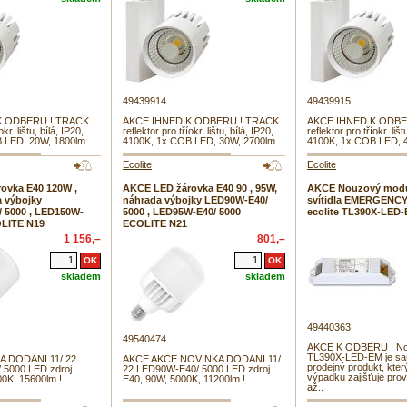
49439914
49439915
K ODBERU ! TRACK
AKCE IHNED K ODBERU ! TRACK
AKCE IHNED K ODBE
okr. lištu, bílá, IP20,
reflektor pro tříokr. lištu, bílá, IP20,
reflektor pro tříokr. lišt
 LED, 20W, 1800lm
4100K, 1x COB LED, 30W, 2700lm
4100K, 1x COB LED, 
Ecolite
Ecolite
ovka E40 120W ,
AKCE LED žárovka E40 90 , 95W,
AKCE Nouzový modu
a výbojky
náhrada výbojky LED90W-E40/
svítidla EMERGENC
 5000 , LED150W-
5000 , LED95W-E40/ 5000
ecolite TL390X-LED
OLITE N19
ECOLITE N21
1 156,–
801,–
skladem
skladem
49440363
49540474
AKCE K ODBERU ! No
TL390X-LED-EM je sa
 DODANI 11/ 22
AKCE AKCE NOVINKA DODANI 11/
prodejný produkt, kter
5000 LED zdroj
22 LED90W-E40/ 5000 LED zdroj
výpadku zajišťuje pro
0K, 15600lm !
E40, 90W, 5000K, 11200lm !
až..