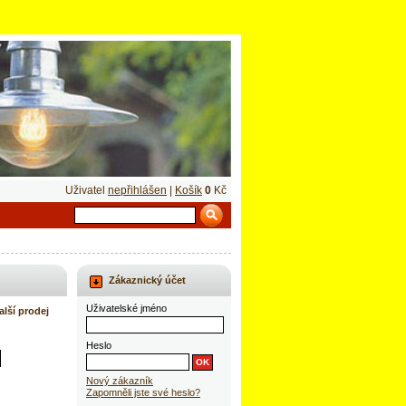
Uživatel
nepřihlášen
|
Košík
0
Kč
Zákaznický účet
Uživatelské jméno
alší prodej
Heslo
Nový zákazník
Zapomněli jste své heslo?