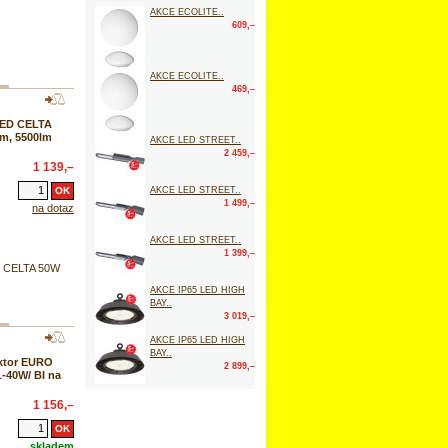
AKCE ECOLITE..
609,–
AKCE ECOLITE..
469,–
LED CELTA
m, 5500lm
AKCE LED STREET..
2 459,–
1 139,–
AKCE LED STREET..
1 499,–
na dotaz
AKCE LED STREET..
1 399,–
ED CELTA 50W
AKCE IP65 LED HIGH
BAY..
3 019,–
AKCE IP65 LED HIGH
BAY..
ktor EURO
2 899,–
40W/ BI na
1 156,–
skladem