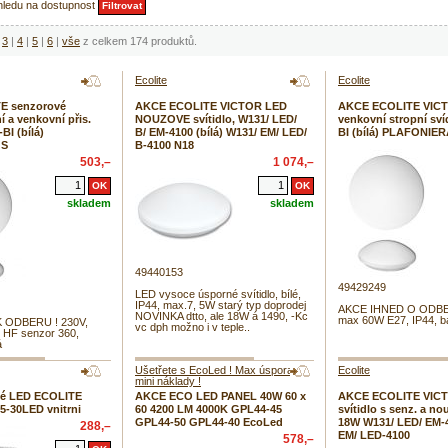
hledu na dostupnost
3
|
4
|
5
|
6
|
vše
z celkem 174 produktů.
Ecolite
Ecolite
E senzorové
AKCE ECOLITE VICTOR LED
AKCE ECOLITE VICTO
í a venkovní přis.
NOUZOVE svítidlo, W131/ LED/
venkovní stropní sví
BI (bílá)
B/ EM-4100 (bílá) W131/ EM/ LED/
BI (bílá) PLAFONIE
 S
B-4100 N18
503,–
1 074,–
skladem
skladem
49440153
49429249
LED vysoce úsporné svítidlo, bílé,
IP44, max.7, 5W starý typ doprodej
AKCE IHNED O ODBER
NOVINKA dtto, ale 18W á 1490, -Kc
max 60W E27, IP44, ba
 ODBERU ! 230V,
vc dph možno i v teple..
 HF senzor 360,
á
Ušetřete s EcoLed ! Max úspora s
Ecolite
mini náklady !
é LED ECOLITE
AKCE ECO LED PANEL 40W 60 x
AKCE ECOLITE VIC
05-30LED vnitrni
60 4200 LM 4000K GPL44-45
svítidlo s senz. a no
GPL44-50 GPL44-40 EcoLed
18W W131/ LED/ EM-
288,–
EM/ LED-4100
578,–