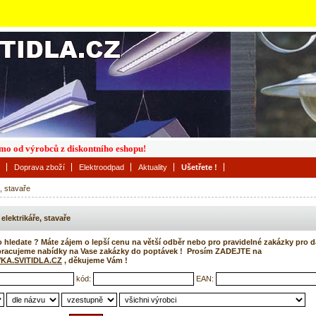
římo od výrobců z diskontního eshopu!
Doprava zboží
Elektroodpad
Aktuality
Ušetřete !
e, stavaře
 elektrikáře, stavaře
o hledate ? Máte zájem o lepší cenu na větší odběr nebo pro pravidelné zakázky pro d
pracujeme nabídky na Vase zakázky do poptávek ! Prosím ZADEJTE na
KA.SVITIDLA.CZ
, děkujeme Vám !
kód:
EAN: