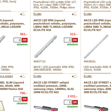
, IP65, černý
Prachotěsné LED svítidlo 52W, 127,
Prachotěsné LED svíti
5cm, A++ class SMD CHIP set,
150cm, A++ class SMD
IP65, 4100K, 7000lm, Philips driver
IP65, 4100K, 9700lm, P
Ecolite
Ecolite
5 úsporné
AKCE LED IP65 úsporné
AKCE LED IP65 úspo
ítidlo, polystyren,
prachotěsné svítidlo, polystyren,
prachotěsné svítidlo
L3901A-LED20W
LIBRA SMD TL3902A-LED40W
LIBRA SMD TL3903
ECOLITE N16
ECOLITE N17
363,–
512,–
skladem
skladem
49437710
49439531
 20W, IP65,
AKCE ! LED prachotěs 40W, IP65,
LED prachotěs 60W, I
 1800lm
288xSMD2835, 3600lm
150cm, 4100K
d a ostatní
Ecolite
Ecolite
NEL SLIM úsporné
AKCE LED STREET veřejné
AKCE LED STREET v
dlo, 60x60, 40W
osvětlení premium, 100W,
osvětlení premium, 
300009 Panlux N16
samsung chips, 14000lm, SL02-
samsung chips, 4200
100W ECOLITE N22
30W ECOLITE N22
790,–
2 032,–
skladem
skladem