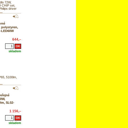
dlo 72W,
 CHIP set,
hilips driver
rné
, polystyren,
A-LED60W
644,–
skladem
P65, 5100lm,
eřejné
30W,
lm, SL02-
1 156,–
skladem