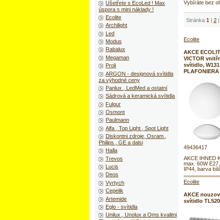
Vybíráte bez o
Ušetřete s EcoLed ! Max
úspora s mini náklady !
Ecolite
Stránka
1
|
2
|
Archilight
Led
Ecolite
Modus
Rabalux
AKCE ECOLIT
Megaman
VICTOR vnitřn
svítidlo, W131-
Proli
PLAFONIERA
ARGON - designová svítidla
za výhodné ceny
Panlux , LedMed a ostatní
Sádrová a keramická svítidla
Fulgur
Osmont
Paulmann
Alfa , Top Light , Spot Light
Diskontni zdroje, Osram ,
Philips , GE a dalsi
49436417
Halla
AKCE IHNED K
Trevos
max. 60W E27,
Lucis
IP44, barva bíl
Deos
Ecolite
Vyrtych
Cepelik
AKCE nouzov
Artemide
svítidlo TL52
Eglo - svítidla
Unilux , Unolux a Oms kvalitni