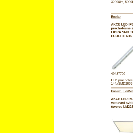
32000lm, 5000K
Ecolite
AKCE LED IP6
prachotěsné sv
LIBRA SMD T
ECOLITE N16
49437709
LED prachotěs,
144xSMD2835,
Panlux , LedMe
AKCE LED PA
vestavné svíti
čtverec LM22