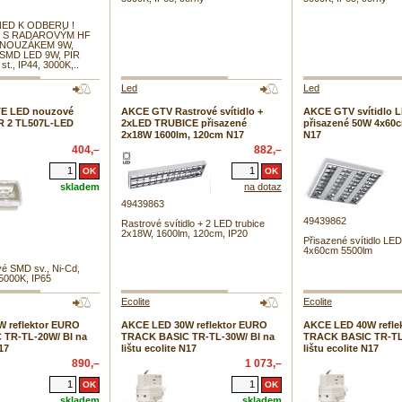
NED K ODBERU !
O S RADAROVÝM HF
 NOUZÁKEM 9W,
xSMD LED 9W, PIR
t., IP44, 3000K,..
Led
Led
E LED nouzové
AKCE GTV Rastrové svítidlo +
AKCE GTV svítidlo 
ER 2 TL507L-LED
2xLED TRUBICE přisazené
přisazené 50W 4x60c
2x18W 1600lm, 120cm N17
N17
404,–
882,–
skladem
na dotaz
49439863
49439862
Rastrové svítidlo + 2 LED trubice
2x18W, 1600lm, 120cm, IP20
Přisazené svítidlo L
4x60cm 5500lm
é SMD sv., Ni-Cd,
 5000K, IP65
Ecolite
Ecolite
 reflektor EURO
AKCE LED 30W reflektor EURO
AKCE LED 40W refle
TR-TL-20W/ BI na
TRACK BASIC TR-TL-30W/ BI na
TRACK BASIC TR-TL-
N17
lištu ecolite N17
lištu ecolite N17
890,–
1 073,–
skladem
skladem