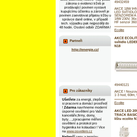
49432459
zákona o evidenci tržeb je
prodávající povinen vystavit
AKCE 18W IH
kupujícímu účtenku a zároveň je
LED SVÍTIDL
povinen zaevidovat přijatou tržbu u
SENZOREM A
18W 230V, 36
správce daně online, v případě
HF senzor 360 s
tech. výpadku pak nejpozději do
48 hodin. Osobní odběr ZDARMA !
Ecolite
AKCE ECOLIT
Partneři
svítidlo LED
N18
http://energie.cz/
49440121
Pro zákazníky
AKCE ! Nouzov
1-3 hod, 60lm,
Ušetřete
za energii, zlepšete
Ecolite
si pracovni a domácí prostředí
!
Zdarma
navrhneme moderní
AKCE LED 20W
úsporné osvětlení pro Vaše
TRACK BASIC 
kanceláře,firmy, domy,
lištu ecolite 
byty....,zpracujeme měření
osvětlení a protokol pro
hygienika ke kolaudaci ! Vice
na
www.osvetleni.cz
Nejlepší
ceny a termíny