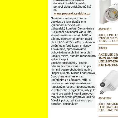
dodávek svítidel získáte
pomocí elektronického tržiště
na
www.poptavka.svitidla.cz
Na našem webu používáme
cookies s cílem zlepšit jeho
výkonnost a zvýšit váš
uživatelský komfort. Dle směrnice
49439913
EU je naší povinností vás o této
AKCE IHNED 
skutečnosti informovat. INFO a
reflektor pro tří
zásady ochrany osobních údajů
4100K, 1x COB
dle GDPR od 25.5.2018. Z důvodu
plnění uzavřené kupní smlouvy
Ecolite
získáváme, zpracováváme,
uchováváme a chráníme osobní
AKCE LED žár
údaje v minim. nutném rozsahu pro
150W, náhrad
splnění kupní
LED120W-E40/
smlouvy/objednávky- jméno,
E40/ 5000 EC
adresa, telefon, email. Přístup k
nim má pouze obchodník ing Ivo
Hingar a účetní Milada Ledererová.
Jsou chráněny heslem a
umístěním za zámkem, mříží a
prostor je dále zajištěn alarmem
napojeným na pco. Neposkytneme
je třetí osobě, s vyjímkou, kdy je to
nutné pro splnění kupní smlouvy-
tedy licencované přepravní službě
49540389
/ česká pošta, ppl, toptranz / pro
doručení objednávky.
AKCE NOVINKA
LED120W-E40/ 
E40, 120W, 500