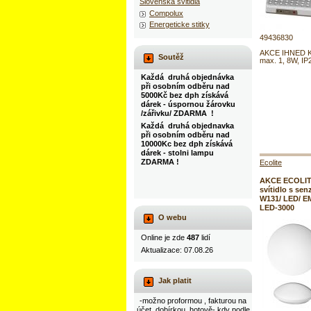
Slovenska svitidla
Compolux
Energeticke stitky
49436830
AKCE IHNED K
Soutěž
max. 1, 8W, IP
Každá druhá objednávka
při osobním odběru nad
5000Kč bez dph získává
dárek - úspornou žárovku
/zářivku/ ZDARMA !
Každá druhá objednavka
při osobním odběru nad
10000Kc bez dph získává
dárek - stolni lampu
ZDARMA !
Ecolite
AKCE ECOLIT
svítidlo s sen
W131/ LED/ E
LED-3000
O webu
Online je zde
487
lidí
Aktualizace: 07.08.26
Jak platit
-možno proformou , fakturou na
účet, dobírkou, hotově- kdy podle