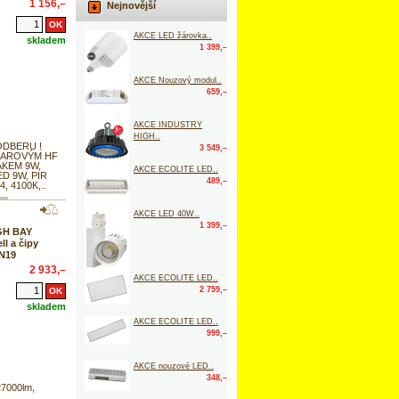
1 156,–
Nejnovější
AKCE LED žárovka..
skladem
1 399,–
AKCE Nouzový modul..
659,–
AKCE INDUSTRY
HIGH..
ODBERU !
3 549,–
ADAROVÝM HF
KEM 9W,
AKCE ECOLITE LED..
ED 9W, PIR
489,–
4, 4100K,..
AKCE LED 40W..
1 399,–
GH BAY
l a čipy
 N19
2 933,–
AKCE ECOLITE LED..
2 759,–
skladem
AKCE ECOLITE LED..
999,–
AKCE nouzové LED..
348,–
27000lm,