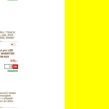
RU ! TRACK
u, bílá, IP20,
40W, 4000lm
l pro LED
Y INVERTER
-EM N19
545,–
skladem
uzový modul
mostatně
ý v případě
voz po dobu