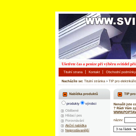
Ušetřete čas a peníze při výběru svítidel p
Titulní strana
Kontakt
Obchodní podmínky
Nacházíte se:
Titulní stránka
>
TIP pro elektrikář
Nabídka produktů
TIP pro
produkty
výrobci
Nenašli jste c
? Rádi Vám z
Oblíbené
WWW.POPTAV
Hlídací pes
název:
Porovnávání
Akční nabídka
Nejprodávanější