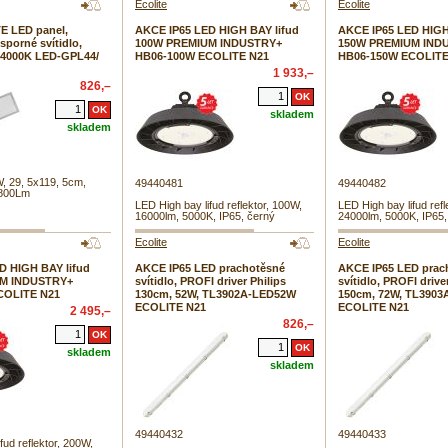
Ecolite
Ecolite
E LED panel,
AKCE IP65 LED HIGH BAY lifud
AKCE IP65 LED HIGH
sporné svítidlo,
100W PREMIUM INDUSTRY+
150W PREMIUM IND
 4000K LED-GPL44/
HB06-100W ECOLITE N21
HB06-150W ECOLITE
1 933,–
826,–
skladem
skladem
, 29, 5x119, 5cm,
49440481
49440482
4800Lm
LED High bay lifud reflektor, 100W,
LED High bay lifud refl
16000lm, 5000K, IP65, černý
24000lm, 5000K, IP65,
Ecolite
Ecolite
D HIGH BAY lifud
AKCE IP65 LED prachotěsné
AKCE IP65 LED prac
M INDUSTRY+
svítidlo, PROFI driver Philips
svítidlo, PROFI drive
COLITE N21
130cm, 52W, TL3902A-LED52W
150cm, 72W, TL390
ECOLITE N21
ECOLITE N21
2 495,–
826,–
skladem
skladem
49440432
49440433
fud reflektor, 200W,