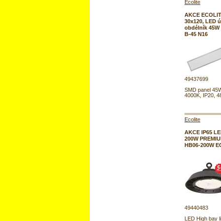
Ecolite
AKCE ECOLIT
30x120, LED ú
obdélník 45W
B-45 N16
49437699
SMD panel 45W
4000K, IP20, 
Ecolite
AKCE IP65 LE
200W PREMIU
HB06-200W E
49440483
LED High bay li