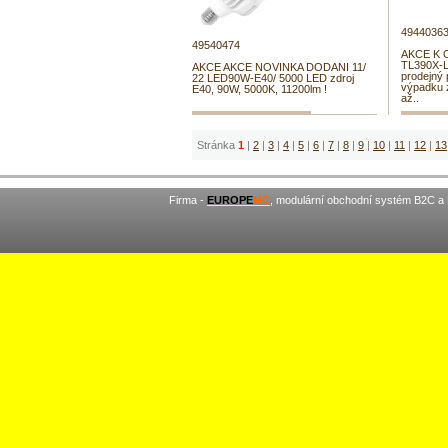
4944036
49540474
AKCE K 
TL390X-L
AKCE AKCE NOVINKA DODANI 11/
prodejný 
22 LED90W-E40/ 5000 LED zdroj
výpadku z
E40, 90W, 5000K, 11200lm !
až..
Stránka
1
|
2
|
3
|
4
|
5
|
6
|
7
|
8
|
9
|
10
|
11
|
12
|
13
Firma -
EUROPE
MC
, modulární obchodní systém B2C a