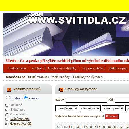
Ušetřete čas a peníze při výběru svítidel přímo od výrobců z diskontního es
Titulní strana
Kontakt
Obchodní podmínky
Doprava zboží
Elektroodpad
Nacházíte se:
Titulní stránka
>
Podle značky
>
Produkty od výrobce
Nabídka produktů
Produkty od výrobce
produkty
výrobci
název:
kód:
Oblíbené
Hlídací pes
Porovnávání
Vybíráte bez ohledu na dostupnost
Akční nabídka
Nejprodávanější
Stránka
1
|
2
|
3
|
4
|
5
|
6
|
7
|
8
|
9
|
10
|
11
|
12
|
13