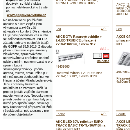
AKCE ! Nouzové LED svítidlo,
10xSMD 5730, 5000K, IP65
dodávek svítidel získáte
AKCE ! Z
pomocí elektronického tržiště
panel 40W
1195x295
na
4000LM, 
www.poptavka.svitidla.cz
Na našem webu používáme
cookies s cílem zlepšit jeho
výkonnost a zvýšit váš
Led
Led
uživatelský komfort. Dle směrnice
EU je naší povinností vás o této
AKCE GTV Rastrové svítidlo +
AKCE GT
skutečnosti informovat. INFO a
2xLED TRUBICE přisazené
přisazen
zásady ochrany osobních údajů
2x18W 1600lm, 120cm N17
N17
dle GDPR od 25.5.2018. Z důvodu
882,–
plnění uzavřené kupní smlouvy
získáváme, zpracováváme,
uchováváme a chráníme osobní
na dotaz
údaje v minim. nutném rozsahu pro
splnění kupní
49439863
smlouvy/objednávky- jméno,
4943986
adresa, telefon, email. Přístup k
Rastrové svítidlo + 2 LED trubice
2x18W, 1600lm, 120cm, IP20
nim má pouze obchodník ing Ivo
Přisazen
Hingar a účetní Milada Ledererová.
4x60cm 
Jsou chráněny heslem a
umístěním za zámkem, mříží a
prostor je dále zajištěn alarmem
napojeným na pco. Neposkytneme
je třetí osobě, s vyjímkou, kdy je to
nutné pro splnění kupní smlouvy-
tedy licencované přepravní službě
/ česká pošta, ppl, toptranz / pro
Ecolite
Ecolite
doručení objednávky.
AKCE LED 30W reflektor EURO
AKCE LE
TRACK BASIC TR-TL-30W/ BI na
TRACK B
lištu ecolite N17
lištu eco