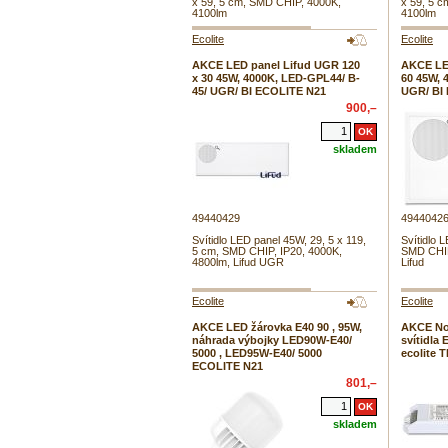
x 59, 5 cm, SMD CHIP, 4000K,
x 59, 5 
4100lm
4100lm
Ecolite
Ecolite
AKCE LED panel Lifud UGR 120
AKCE LE
x 30 45W, 4000K, LED-GPL44/ B-
60 45W, 
45/ UGR/ BI ECOLITE N21
UGR/ BI
900,–
skladem
49440429
4944042
Svítidlo LED panel 45W, 29, 5 x 119,
Svítidlo 
5 cm, SMD CHIP, IP20, 4000K,
SMD CHIP
4800lm, Lifud UGR
Lifud
Ecolite
Ecolite
AKCE LED žárovka E40 90 , 95W,
AKCE No
náhrada výbojky LED90W-E40/
svítidl
5000 , LED95W-E40/ 5000
ecolite 
ECOLITE N21
801,–
skladem