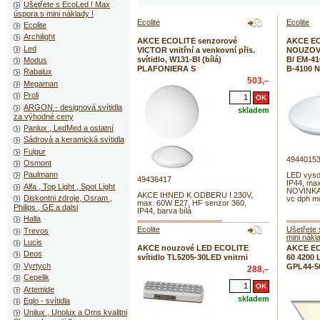
Ušetřete s EcoLed ! Max
úspora s mini náklady !
Ecolite
Ecolite
Ecolite
Archilight
AKCE ECOLITE senzorové
AKCE EC
Led
VICTOR vnitřní a venkovní přis.
NOUZOVE 
svítidlo, W131-BI (bílá)
B/ EM-41
Modus
PLAFONIERA S
B-4100 
Rabalux
503,–
Megaman
Proli
ARGON - designová svítidla
skladem
za výhodné ceny
Panlux , LedMed a ostatní
Sádrová a keramická svítidla
Fulgur
4944015
Osmont
Paulmann
LED vysoc
49436417
IP44, max
Alfa , Top Light , Spot Light
NOVINKA 
AKCE IHNED K ODBERU ! 230V,
Diskontni zdroje, Osram ,
vc dph mo
max. 60W E27, HF senzor 360,
Philips , GE a dalsi
IP44, barva bílá
Halla
Ecolite
Ušetřete 
Trevos
mini nákl
Lucis
AKCE nouzové LED ECOLITE
AKCE EC
Deos
svítidlo TL5205-30LED vnitrni
60 4200
Vyrtych
GPL44-5
288,–
Cepelik
Artemide
skladem
Eglo - svítidla
Unilux , Unolux a Oms kvalitni