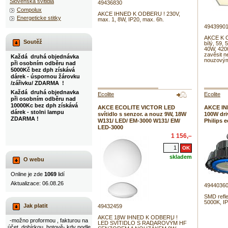
Slovenska svitidla
49436830
Compolux
AKCE IHNED K ODBERU ! 230V,
Energeticke stitky
max. 1, 8W, IP20, max. 6h.
4943990
AKCE K 
Soutěž
bílý, 59,
40W, 420
zavěsit n
Každá druhá objednávka
nouzovým
při osobním odběru nad
5000Kč bez dph získává
dárek - úspornou žárovku
/zářivku/ ZDARMA !
Každá druhá objednavka
Ecolite
Ecolite
při osobním odběru nad
10000Kc bez dph získává
AKCE ECOLITE VICTOR LED
AKCE IN
dárek - stolni lampu
svítidlo s senzor. a nouz 9W, 18W
100W dri
ZDARMA !
W131/ LED/ EM-3000 W131/ EM/
Philips 
LED-3000
1 156,–
skladem
O webu
Online je zde
1069
lidí
Aktualizace: 06.08.26
4944036
SMD refle
5000K, IP
Jak platit
49432459
AKCE 18W IHNED K ODBERU !
-možno proformou , fakturou na
LED SVÍTIDLO S RADAROVÝM HF
účet, dobírkou, hotově- kdy podle