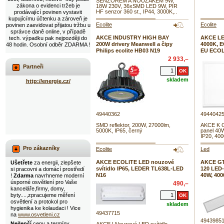
SENZOREM A NOUZÁKEM 9W,
zákona o evidenci tržeb je
18W 230V, 36xSMD LED 9W, PIR
HF senzor 360 st., IP44, 3000K,..
prodávající povinen vystavit
kupujícímu účtenku a zároveň je
Ecolite
Ecolite
povinen zaevidovat přijatou tržbu u
správce daně online, v případě
AKCE INDUSTRY HIGH BAY
AKCE LED
tech. výpadku pak nejpozději do
200W drivery Meanwell a čipy
4000K, E
48 hodin. Osobní odběr ZDARMA !
Philips ecolite HB03 N19
EU ECOL
2 933,–
Partneři
skladem
http://energie.cz/
49440362
4944042
SMD reflektor, 200W, 27000lm,
AKCE K O
5000K, IP65, černý
panel 40
IP20, 40
Pro zákazníky
Ecolite
Led
AKCE ECOLITE LED nouzové
AKCE GT
Ušetřete
za energii, zlepšete
svítidlo IP65, LEDER TL638L-LED
120 LED-
si pracovni a domácí prostředí
N16
40W, 400
!
Zdarma
navrhneme moderní
úsporné osvětlení pro Vaše
490,–
kanceláře,firmy, domy,
byty....,zpracujeme měření
osvětlení a protokol pro
skladem
hygienika ke kolaudaci ! Vice
49437715
na
www.osvetleni.cz
4943985
Nejlepší
ceny a termíny