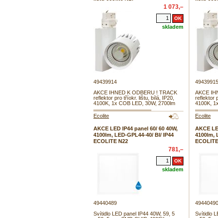
1 073,–
skladem
49439914
4943991
AKCE IHNED K ODBERU ! TRACK
AKCE IH
reflektor pro tříokr. lištu, bílá, IP20,
reflektor p
4100K, 1x COB LED, 30W, 2700lm
4100K, 1
Ecolite
Ecolite
AKCE LED IP44 panel 60/ 60 40W,
AKCE LED
4100lm, LED-GPL44-40/ BI/ IP44
4100lm, 
ECOLITE N22
ECOLITE
781,–
skladem
49440489
4944049
Svítidlo LED panel IP44 40W, 59, 5
Svítidlo 