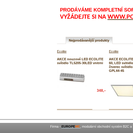
PRODÁVÁME KOMPLETNÍ SORT
VYŽÁDEJTE SI NA
WWW.POP
Nejprodávanější produkty
Ecolite
Ecolite
AKCE nouzové LED ECOLITE
AKCE ECOLITE 
svítidlo TL5205-30LED vnitrni
60, LED svitidl
čtverec svítidl
GPL44-45
348,–
Firma -
EUROPE
MC
, modulární obchodní systém B2C a