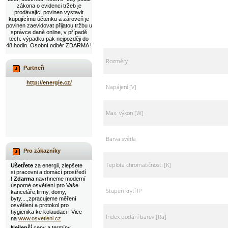
zákona o evidenci tržeb je
prodávající povinen vystavit
kupujícímu účtenku a zároveň je
povinen zaevidovat přijatou tržbu u
správce daně online, v případě
tech. výpadku pak nejpozději do
48 hodin. Osobní odběr ZDARMA !
Rozměry
Partneři
http://energie.cz/
Napájení [V]
Max. výkon [W]
Barva světla
Pro zákazníky
Teplota chromatičnosti [K]
Ušetřete
za energii, zlepšete
si pracovni a domácí prostředí
!
Zdarma
navrhneme moderní
úsporné osvětlení pro Vaše
Stupeň krytí IP
kanceláře,firmy, domy,
byty....,zpracujeme měření
osvětlení a protokol pro
hygienika ke kolaudaci ! Vice
Index podání barev [Ra]
na
www.osvetleni.cz
Nejlepší
ceny a termíny