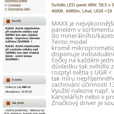
Slovenska svitidla
Svítidlo LED panel 48W, 59,5 x 
Compolux
Energeticke stitky
4000K, 6480lm, Lifud, UGR <19
MAXX je nejvýkonnější
Soutěž
panelem v sortimentu E
Každá druhá objednávka
při osobním odběru nad
do minerálního/kaze
5000Kč bez dph získává
dárek - úspornou žárovku
Tento model
/zářivku/ ZDARMA !
kromě mikroprismatic
Každá druhá objednavka
při osobním odběru nad
disponuje individuáln
10000Kc bez dph získává
dárek - stolni lampu
čočky na každém jedno
ZDARMA !
důsledku tak svítidlo za
rozptyl světla s UGR <
tak míru nepříjemného
O webu
zachování účinnosti 
Online je zde
666
lidí
Využití nalezne např. 
Aktualizace: 10.08.26
kancelářích nebo v pro
Značkový driver je sou
Jak platit
-možno proformou , fakturou na
účet, dobírkou, hotově- kdy podle