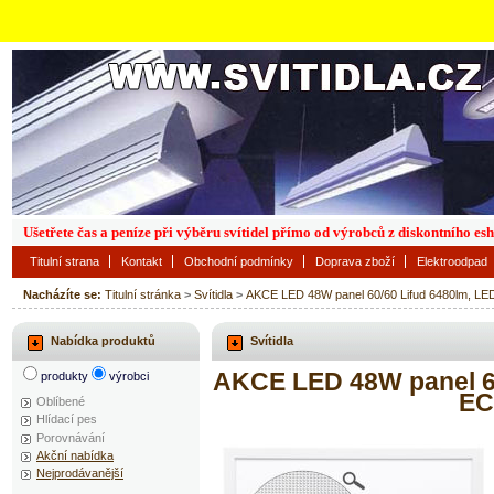
Ušetřete čas a peníze při výběru svítidel přímo od výrobců z diskontního es
Titulní strana
Kontakt
Obchodní podmínky
Doprava zboží
Elektroodpad
Nacházíte se:
Titulní stránka
>
Svítidla
>
AKCE LED 48W panel 60/60 Lifud 6480lm, L
Nabídka produktů
Svítidla
AKCE LED 48W panel 60
produkty
výrobci
EC
Oblíbené
Hlídací pes
Porovnávání
Akční nabídka
Nejprodávanější