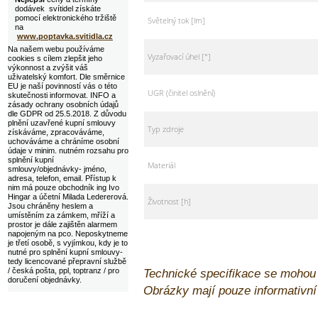
dodávek svítidel získáte
pomocí elektronického tržiště
Světelný tok [lm]
na
www.poptavka.svitidla.cz
Na našem webu používáme
Vyzařovací úhel [°]
cookies s cílem zlepšit jeho
výkonnost a zvýšit váš
uživatelský komfort. Dle směrnice
EU je naší povinností vás o této
UGR (činitel oslnění)
skutečnosti informovat. INFO a
zásady ochrany osobních údajů
dle GDPR od 25.5.2018. Z důvodu
plnění uzavřené kupní smlouvy
Typ zdroje
získáváme, zpracováváme,
uchováváme a chráníme osobní
údaje v minim. nutném rozsahu pro
splnění kupní
Materiál
smlouvy/objednávky- jméno,
adresa, telefon, email. Přístup k
nim má pouze obchodník ing Ivo
Hingar a účetní Milada Ledererová.
Životnost [h]
Jsou chráněny heslem a
umístěním za zámkem, mříží a
prostor je dále zajištěn alarmem
napojeným na pco. Neposkytneme
je třetí osobě, s vyjímkou, kdy je to
nutné pro splnění kupní smlouvy-
tedy licencované přepravní službě
/ česká pošta, ppl, toptranz / pro
Technické specifikace se mohou
doručení objednávky.
Obrázky mají pouze informativn