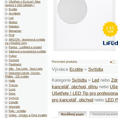
Ušetřete s EcoLed ! Max
úspora s mini náklady !
Ecolite
Archilight
Led
Modus
Rabalux
Megaman
Proli
ARGON - designová svítidla
za výhodné ceny
Panlux , LedMed a ostatní
Sádrová a keramická svítidla
Fulgur
Osmont
Porovnání produktu
Paulmann
Výrobce
Ecolite
>
Svítidla
Alfa , Top Light , Spot Light
Diskontni zdroje, Osram ,
Philips , GE a dalsi
Kategorie
Svítidla
>
Led
nebo
Zdr
Halla
Trevos
kancelář, obchod, dílnu
nebo
Ušet
Lucis
Ušetřete ! LED Tip pro profesiona
Deos
Vyrtych
pro kancelář, obchod
nebo
LED P
Cepelik
Artemide
Eglo - svítidla
Rozšířený popis
Technické parametr
Unilux , Unolux a Oms kvalitni