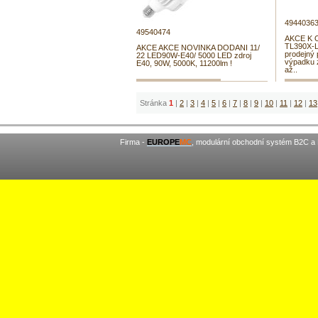
4944036
49540474
AKCE K 
TL390X-L
AKCE AKCE NOVINKA DODANI 11/
prodejný 
22 LED90W-E40/ 5000 LED zdroj
výpadku z
E40, 90W, 5000K, 11200lm !
až..
Stránka
1
|
2
|
3
|
4
|
5
|
6
|
7
|
8
|
9
|
10
|
11
|
12
|
13
Firma -
EUROPE
MC
, modulární obchodní systém B2C a