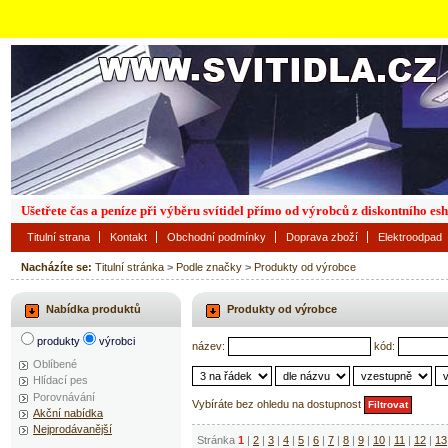
Ušetřete čas a peníze při výběru svítidel přímo od výrobců z diskontního es
Titulní strana
Kontakt
Obchodní podmínky
Doprava zboží
Elektroodpad
Nacházíte se:
Titulní stránka
>
Podle značky
>
Produkty od výrobce
Nabídka produktů
Produkty od výrobce
produkty
výrobci
název:
kód:
Oblíbené
Hlídací pes
Porovnávání
Vybíráte bez ohledu na dostupnost
Akční nabídka
Nejprodávanější
Stránka
1
|
2
|
3
|
4
|
5
|
6
|
7
|
8
|
9
|
10
|
11
|
12
|
13