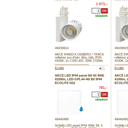
1 073,–
skladem
49439914
4943991
AKCE IHNED K ODBERU ! TRACK
AKCE IH
reflektor pro tříokr. lištu, bílá, IP20,
reflektor p
4100K, 1x COB LED, 30W, 2700lm
4100K, 1
Ecolite
Ecolite
AKCE LED IP44 panel 60/ 60 40W,
AKCE LED
4100lm, LED-GPL44-40/ BI/ IP44
4100lm, 
ECOLITE N22
ECOLITE
781,–
skladem
49440489
4944049
Svítidlo LED panel IP44 40W, 59, 5
Svítidlo 