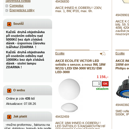
Slovenska svitidla
49436830
Compolux
AKCE IHNED K ODBERU ! 230V,
Energeticke stitky
max. 1, 8W, IP20, max. 6h.
4943990
AKCE K 
Soutěž
bílý, 59,
40W, 420
zavěsit n
Každá druhá objednávka
nouzovým
při osobním odběru nad
5000Kč bez dph získává
dárek - úspornou žárovku
/zářivku/ ZDARMA !
Každá druhá objednavka
Ecolite
Ecolite
při osobním odběru nad
10000Kc bez dph získává
AKCE ECOLITE VICTOR LED
AKCE IN
dárek - stolni lampu
svítidlo s senzor. a nouz 9W, 18W
100W dri
ZDARMA !
W131/ LED/ EM-3000 W131/ EM/
Philips 
LED-3000
1 156,–
skladem
O webu
Online je zde
435
lidí
Aktualizace: 07.08.26
4944036
SMD refle
5000K, IP
Jak platit
49432459
AKCE 18W IHNED K ODBERU !
-možno proformou , fakturou na
LED SVÍTIDLO S RADAROVÝM HF
účet, dobírkou, hotově- kdy podle