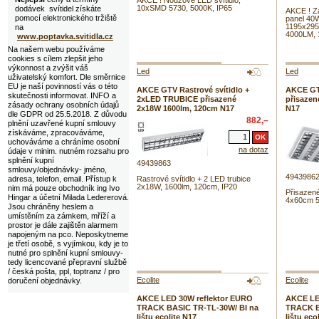
AKCE ! Nouzové LED svítidlo,
10xSMD 5730, 5000K, IP65
dodávek svítidel získáte
AKCE ! Z
pomocí elektronického tržiště
panel 40W
1195x295
na
4000LM, 
www.poptavka.svitidla.cz
Na našem webu používáme
cookies s cílem zlepšit jeho
výkonnost a zvýšit váš
Led
Led
uživatelský komfort. Dle směrnice
EU je naší povinností vás o této
AKCE GTV Rastrové svítidlo +
AKCE GT
skutečnosti informovat. INFO a
2xLED TRUBICE přisazené
přisazen
zásady ochrany osobních údajů
2x18W 1600lm, 120cm N17
N17
dle GDPR od 25.5.2018. Z důvodu
882,–
plnění uzavřené kupní smlouvy
získáváme, zpracováváme,
uchováváme a chráníme osobní
na dotaz
údaje v minim. nutném rozsahu pro
splnění kupní
49439863
smlouvy/objednávky- jméno,
4943986
adresa, telefon, email. Přístup k
Rastrové svítidlo + 2 LED trubice
2x18W, 1600lm, 120cm, IP20
nim má pouze obchodník ing Ivo
Přisazen
Hingar a účetní Milada Ledererová.
4x60cm 
Jsou chráněny heslem a
umístěním za zámkem, mříží a
prostor je dále zajištěn alarmem
napojeným na pco. Neposkytneme
je třetí osobě, s vyjímkou, kdy je to
nutné pro splnění kupní smlouvy-
tedy licencované přepravní službě
/ česká pošta, ppl, toptranz / pro
Ecolite
Ecolite
doručení objednávky.
AKCE LED 30W reflektor EURO
AKCE LE
TRACK BASIC TR-TL-30W/ BI na
TRACK B
lištu ecolite N17
lištu eco