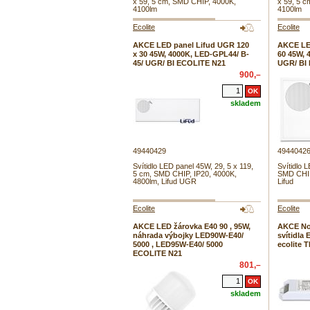
x 59, 5 cm, SMD CHIP, 4000K,
x 59, 5 
4100lm
4100lm
Ecolite
Ecolite
AKCE LED panel Lifud UGR 120
AKCE LE
x 30 45W, 4000K, LED-GPL44/ B-
60 45W, 
45/ UGR/ BI ECOLITE N21
UGR/ BI
900,–
skladem
49440429
4944042
Svítidlo LED panel 45W, 29, 5 x 119,
Svítidlo 
5 cm, SMD CHIP, IP20, 4000K,
SMD CHIP
4800lm, Lifud UGR
Lifud
Ecolite
Ecolite
AKCE LED žárovka E40 90 , 95W,
AKCE No
náhrada výbojky LED90W-E40/
svítidl
5000 , LED95W-E40/ 5000
ecolite 
ECOLITE N21
801,–
skladem