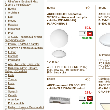
Ušetřete s EcoLed ! Max
úspora s mini náklady !
Ecolite
Ecolite
Ecolite
Archilight
AKCE ECOLITE senzorové
AKCE EC
Led
VICTOR vnitřní a venkovní přis.
NOUZOVE 
svítidlo, W131-BI (bílá)
B/ EM-41
Modus
PLAFONIERA S
B-4100 
Rabalux
503,–
Megaman
Proli
ARGON - designová svítidla
skladem
za výhodné ceny
Panlux , LedMed a ostatní
Sádrová a keramická svítidla
Fulgur
4944015
Osmont
Paulmann
LED vysoc
49436417
IP44, max
Alfa , Top Light , Spot Light
NOVINKA 
AKCE IHNED K ODBERU ! 230V,
Diskontni zdroje, Osram ,
vc dph mo
max. 60W E27, HF senzor 360,
Philips , GE a dalsi
IP44, barva bílá
Halla
Ecolite
Ušetřete 
Trevos
mini nákl
Lucis
AKCE nouzové LED ECOLITE
AKCE EC
Deos
svítidlo TL5205-30LED vnitrni
60 4200
Vyrtych
GPL44-5
288,–
Cepelik
Artemide
skladem
Eglo - svítidla
Unilux , Unolux a Oms kvalitni