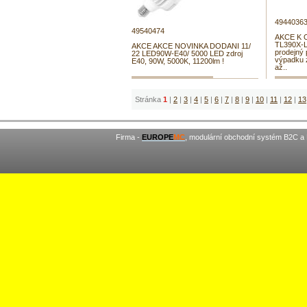
4944036
49540474
AKCE K 
TL390X-L
AKCE AKCE NOVINKA DODANI 11/
prodejný 
22 LED90W-E40/ 5000 LED zdroj
výpadku z
E40, 90W, 5000K, 11200lm !
až..
Stránka
1
|
2
|
3
|
4
|
5
|
6
|
7
|
8
|
9
|
10
|
11
|
12
|
13
Firma -
EUROPE
MC
, modulární obchodní systém B2C a