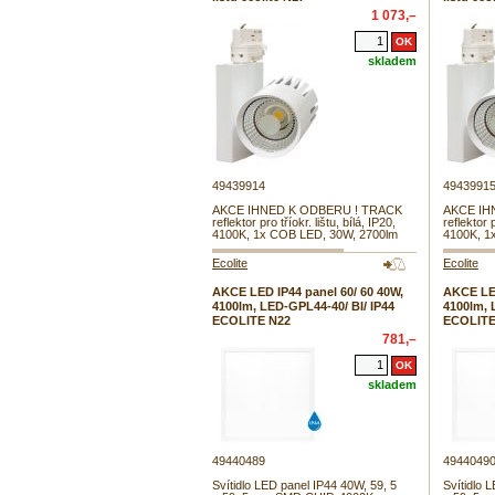
1 073,–
skladem
49439914
4943991
AKCE IHNED K ODBERU ! TRACK
AKCE IH
reflektor pro tříokr. lištu, bílá, IP20,
reflektor p
4100K, 1x COB LED, 30W, 2700lm
4100K, 1
Ecolite
Ecolite
AKCE LED IP44 panel 60/ 60 40W,
AKCE LED
4100lm, LED-GPL44-40/ BI/ IP44
4100lm, 
ECOLITE N22
ECOLITE
781,–
skladem
49440489
4944049
Svítidlo LED panel IP44 40W, 59, 5
Svítidlo 