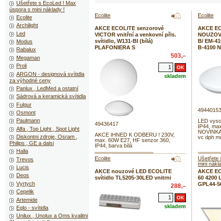
Ušetřete s EcoLed ! Max
úspora s mini náklady !
Ecolite
Ecolite
Ecolite
Archilight
AKCE ECOLITE senzorové
AKCE EC
Led
VICTOR vnitřní a venkovní přis.
NOUZOVE 
svítidlo, W131-BI (bílá)
B/ EM-41
Modus
PLAFONIERA S
B-4100 
Rabalux
503,–
Megaman
Proli
ARGON - designová svítidla
skladem
za výhodné ceny
Panlux , LedMed a ostatní
Sádrová a keramická svítidla
Fulgur
4944015
Osmont
Paulmann
LED vysoc
49436417
IP44, max
Alfa , Top Light , Spot Light
NOVINKA 
AKCE IHNED K ODBERU ! 230V,
Diskontni zdroje, Osram ,
vc dph mo
max. 60W E27, HF senzor 360,
Philips , GE a dalsi
IP44, barva bílá
Halla
Ecolite
Ušetřete 
Trevos
mini nákl
Lucis
AKCE nouzové LED ECOLITE
AKCE EC
Deos
svítidlo TL5205-30LED vnitrni
60 4200
Vyrtych
GPL44-5
288,–
Cepelik
Artemide
skladem
Eglo - svítidla
Unilux , Unolux a Oms kvalitni