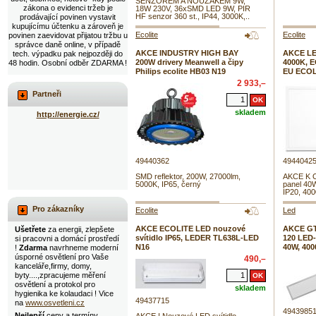
SENZOREM A NOUZÁKEM 9W,
zákona o evidenci tržeb je
18W 230V, 36xSMD LED 9W, PIR
HF senzor 360 st., IP44, 3000K,..
prodávající povinen vystavit
kupujícímu účtenku a zároveň je
Ecolite
Ecolite
povinen zaevidovat přijatou tržbu u
správce daně online, v případě
AKCE INDUSTRY HIGH BAY
AKCE LED
tech. výpadku pak nejpozději do
200W drivery Meanwell a čipy
4000K, E
48 hodin. Osobní odběr ZDARMA !
Philips ecolite HB03 N19
EU ECOL
2 933,–
Partneři
skladem
http://energie.cz/
49440362
4944042
SMD reflektor, 200W, 27000lm,
AKCE K O
5000K, IP65, černý
panel 40
IP20, 40
Pro zákazníky
Ecolite
Led
AKCE ECOLITE LED nouzové
AKCE GT
Ušetřete
za energii, zlepšete
svítidlo IP65, LEDER TL638L-LED
120 LED-
si pracovni a domácí prostředí
N16
40W, 400
!
Zdarma
navrhneme moderní
úsporné osvětlení pro Vaše
490,–
kanceláře,firmy, domy,
byty....,zpracujeme měření
osvětlení a protokol pro
skladem
hygienika ke kolaudaci ! Vice
49437715
na
www.osvetleni.cz
4943985
Nejlepší
ceny a termíny