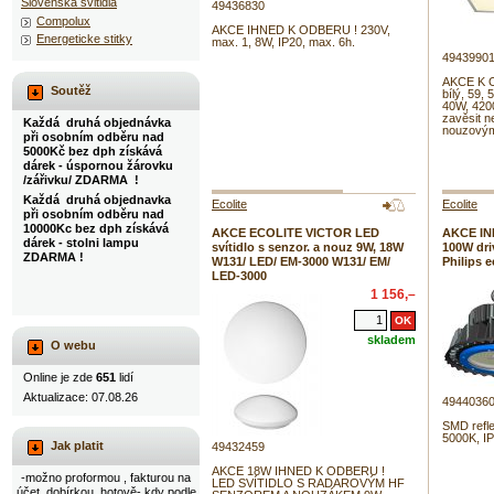
Slovenska svitidla
49436830
Compolux
AKCE IHNED K ODBERU ! 230V,
Energeticke stitky
max. 1, 8W, IP20, max. 6h.
4943990
AKCE K 
Soutěž
bílý, 59,
40W, 420
zavěsit n
Každá druhá objednávka
nouzovým
při osobním odběru nad
5000Kč bez dph získává
dárek - úspornou žárovku
/zářivku/ ZDARMA !
Každá druhá objednavka
Ecolite
Ecolite
při osobním odběru nad
10000Kc bez dph získává
AKCE ECOLITE VICTOR LED
AKCE IN
dárek - stolni lampu
svítidlo s senzor. a nouz 9W, 18W
100W dri
ZDARMA !
W131/ LED/ EM-3000 W131/ EM/
Philips 
LED-3000
1 156,–
skladem
O webu
Online je zde
651
lidí
Aktualizace: 07.08.26
4944036
SMD refle
5000K, IP
Jak platit
49432459
AKCE 18W IHNED K ODBERU !
-možno proformou , fakturou na
LED SVÍTIDLO S RADAROVÝM HF
účet, dobírkou, hotově- kdy podle