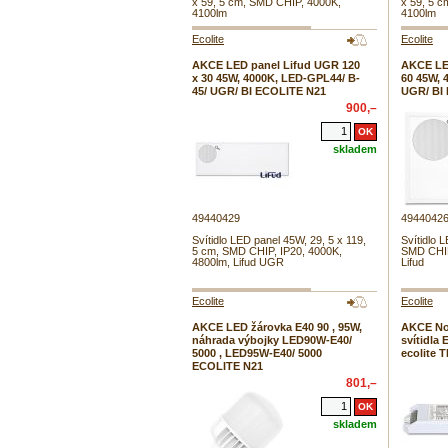
x 59, 5 cm, SMD CHIP, 4000K,
x 59, 5 
4100lm
4100lm
Ecolite
Ecolite
AKCE LED panel Lifud UGR 120
AKCE LE
x 30 45W, 4000K, LED-GPL44/ B-
60 45W, 
45/ UGR/ BI ECOLITE N21
UGR/ BI
900,–
skladem
49440429
4944042
Svítidlo LED panel 45W, 29, 5 x 119,
Svítidlo 
5 cm, SMD CHIP, IP20, 4000K,
SMD CHIP
4800lm, Lifud UGR
Lifud
Ecolite
Ecolite
AKCE LED žárovka E40 90 , 95W,
AKCE No
náhrada výbojky LED90W-E40/
svítidl
5000 , LED95W-E40/ 5000
ecolite 
ECOLITE N21
801,–
skladem