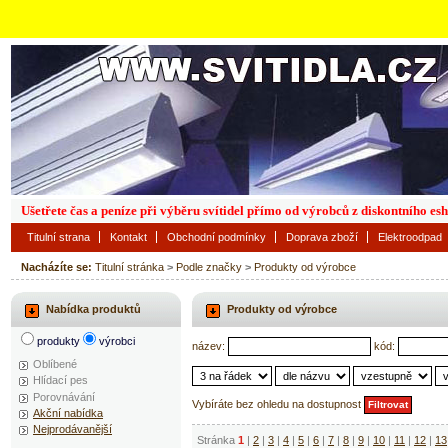
Ušetřete čas a peníze při výběru svítidel přímo od výrobců z diskontního es
Titulní strana
Kontakt
Obchodní podmínky
Doprava zboží
Elektroodpad
Nacházíte se:
Titulní stránka
>
Podle značky
>
Produkty od výrobce
Nabídka produktů
Produkty od výrobce
produkty
výrobci
název:
kód:
Oblíbené
Hlídací pes
Porovnávání
Vybíráte bez ohledu na dostupnost
Akční nabídka
Nejprodávanější
Stránka
1
|
2
|
3
|
4
|
5
|
6
|
7
|
8
|
9
|
10
|
11
|
12
|
13