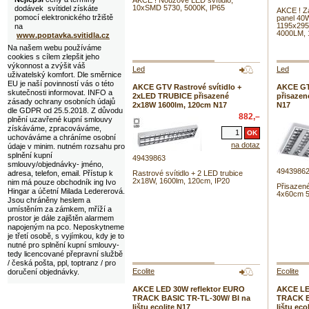
AKCE ! Nouzové LED svítidlo,
10xSMD 5730, 5000K, IP65
dodávek svítidel získáte
AKCE ! Z
pomocí elektronického tržiště
panel 40W
1195x295
na
4000LM, 
www.poptavka.svitidla.cz
Na našem webu používáme
cookies s cílem zlepšit jeho
výkonnost a zvýšit váš
Led
Led
uživatelský komfort. Dle směrnice
EU je naší povinností vás o této
AKCE GTV Rastrové svítidlo +
AKCE GT
skutečnosti informovat. INFO a
2xLED TRUBICE přisazené
přisazen
zásady ochrany osobních údajů
2x18W 1600lm, 120cm N17
N17
dle GDPR od 25.5.2018. Z důvodu
882,–
plnění uzavřené kupní smlouvy
získáváme, zpracováváme,
uchováváme a chráníme osobní
na dotaz
údaje v minim. nutném rozsahu pro
splnění kupní
49439863
smlouvy/objednávky- jméno,
4943986
adresa, telefon, email. Přístup k
Rastrové svítidlo + 2 LED trubice
2x18W, 1600lm, 120cm, IP20
nim má pouze obchodník ing Ivo
Přisazen
Hingar a účetní Milada Ledererová.
4x60cm 
Jsou chráněny heslem a
umístěním za zámkem, mříží a
prostor je dále zajištěn alarmem
napojeným na pco. Neposkytneme
je třetí osobě, s vyjímkou, kdy je to
nutné pro splnění kupní smlouvy-
tedy licencované přepravní službě
/ česká pošta, ppl, toptranz / pro
Ecolite
Ecolite
doručení objednávky.
AKCE LED 30W reflektor EURO
AKCE LE
TRACK BASIC TR-TL-30W/ BI na
TRACK B
lištu ecolite N17
lištu eco