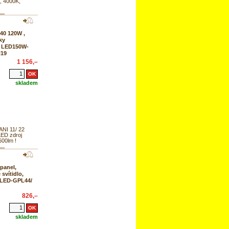
, 4000K,
40 120W ,
ky
, LED150W-
N19
1 156,–
skladem
I 11/ 22
ED zdroj
600lm !
panel,
svítidlo,
 LED-GPL44/
826,–
skladem