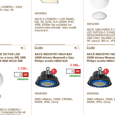
 ODBERU ! 230V,
20, max. 6h.
49439901
AKCE K ODBERU ! LED PANEL
bílý, 59, 5x59, 5cm 4000K IP40,
49432460
40W, 4200lm Na vyžádání lze
zavěsit nebo přisadit, nebo osadit
AKCE 18W IHNED K 
nouzovým..
LED SVÍTIDLO S R
SENZOREM A NOUZÁ
18W 230V, 36xSMD L
HF senzor 360 st., IP4
Ecolite
Ecolite
E VICTOR LED
AKCE INDUSTRY HIGH BAY
AKCE INDUSTRY HI
zor. a nouz 9W, 18W
100W drivery Meanwell a čipy
150W drivery Meanwel
M-3000 W131/ EM/
Philips ecolite HB03 N19
Philips ecolite HB03
2 396,–
1 156,–
skladem
skladem
49440360
49440361
SMD reflektor, 100W, 13500lm,
SMD reflektor, 150W, 
5000K, IP65, černý
5000K, IP65, černý
NED K ODBERU !
O S RADAROVÝM HF