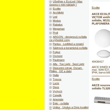
Ušetřete s EcoLed ! Max
úspora s mini náklady !
Ecolite
Ecolite
Archilight
AKCE ECOLIT
Led
VICTOR vnitřn
svítidlo, W131-
Modus
PLAFONIERA
Rabalux
Megaman
Proli
ARGON - designová svítidla
za výhodné ceny
Panlux , LedMed a ostatní
Sádrová a keramická svítidla
Fulgur
Osmont
Paulmann
49436417
Alfa , Top Light , Spot Light
AKCE IHNED K
Diskontni zdroje, Osram ,
max. 60W E27,
Philips , GE a dalsi
IP44, barva bíl
Halla
Ecolite
Trevos
Lucis
AKCE nouzov
Deos
svítidlo TL52
Vyrtych
Cepelik
Artemide
Eglo - svítidla
Unilux , Unolux a Oms kvalitni