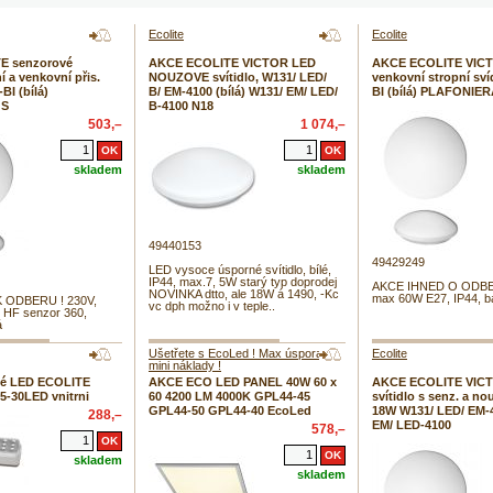
Ecolite
Ecolite
E senzorové
AKCE ECOLITE VICTOR LED
AKCE ECOLITE VICTO
í a venkovní přis.
NOUZOVE svítidlo, W131/ LED/
venkovní stropní sví
BI (bílá)
B/ EM-4100 (bílá) W131/ EM/ LED/
BI (bílá) PLAFONIE
 S
B-4100 N18
503,–
1 074,–
skladem
skladem
49440153
49429249
LED vysoce úsporné svítidlo, bílé,
IP44, max.7, 5W starý typ doprodej
AKCE IHNED O ODBER
NOVINKA dtto, ale 18W á 1490, -Kc
max 60W E27, IP44, ba
 ODBERU ! 230V,
vc dph možno i v teple..
 HF senzor 360,
á
Ušetřete s EcoLed ! Max úspora s
Ecolite
mini náklady !
é LED ECOLITE
AKCE ECO LED PANEL 40W 60 x
AKCE ECOLITE VIC
05-30LED vnitrni
60 4200 LM 4000K GPL44-45
svítidlo s senz. a no
GPL44-50 GPL44-40 EcoLed
18W W131/ LED/ EM-
288,–
EM/ LED-4100
578,–
skladem
skladem