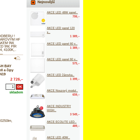
Nejnovější
AKCE LED 48W panel..
799,–
AKCE LED panel 120
x..
ODBERU !
1 389,–
ADAROVÝM HF
KEM 9W,
AKCE LED panel 60 x..
ED 9W, PIR
1 389,–
4, 4100K,..
AKCE LED panel 60 x..
575,–
GH BAY
l a čipy
 N19
AKCE LED žárovka..
2 726,–
1 399,–
AKCE Nouzový modul..
skladem
659,–
AKCE INDUSTRY
HIGH..
3 549,–
20250lm,
AKCE ECOLITE LED..
489,–
AKCE LED 40W..