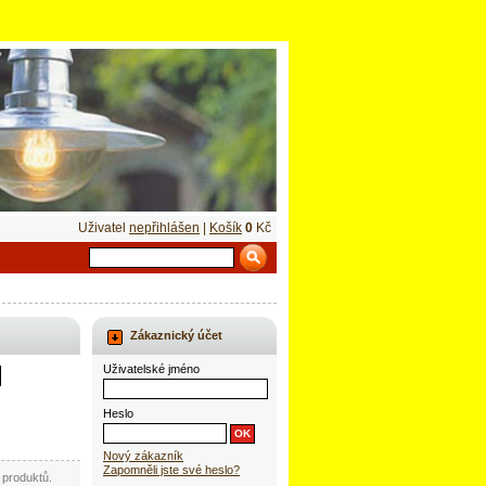
Uživatel
nepřihlášen
|
Košík
0
Kč
Zákaznický účet
Uživatelské jméno
Heslo
Nový zákazník
Zapomněli jste své heslo?
produktů.