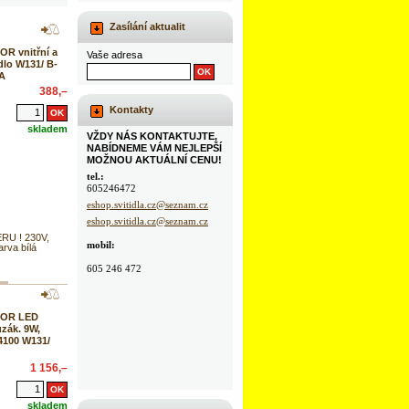
Zasílání aktualit
R vnitřní a
Vaše adresa
dlo W131/ B-
RA
388,–
Kontakty
skladem
VŽDY NÁS KONTAKTUJTE,
NABÍDNEME VÁM NEJLEPŠÍ
MOŽNOU AKTUÁLNÍ CENU!
tel.:
605246472
eshop.svitidla.cz@seznam.cz
eshop.svitidla.cz@seznam.cz
U ! 230V,
mobil:
rva bílá
605 246 472
TOR LED
uzák. 9W,
4100 W131/
1 156,–
skladem