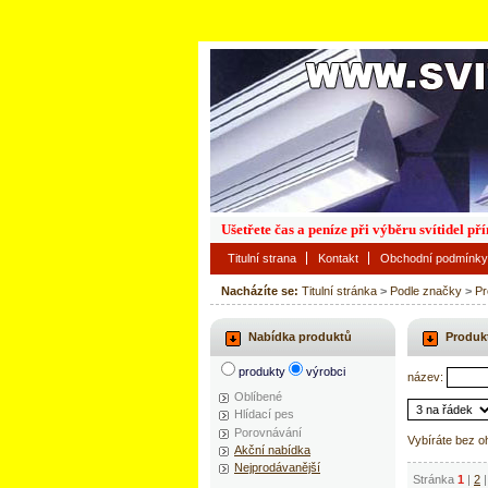
Ušetřete čas a peníze při výběru svítidel p
Titulní strana
Kontakt
Obchodní podmínky
Nacházíte se:
Titulní stránka
>
Podle značky
>
Pr
Nabídka produktů
Produk
produkty
výrobci
název:
Oblíbené
Hlídací pes
Porovnávání
Vybíráte bez o
Akční nabídka
Nejprodávanější
Stránka
1
|
2
|