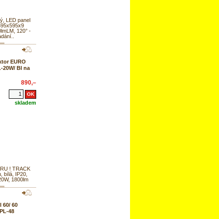
ý, LED panel
 595x595x9
lmLM, 120° -
dání..
ktor EURO
20W/ BI na
890,–
skladem
RU ! TRACK
u, bílá, IP20,
20W, 1800lm
 60/ 60
GPL-48