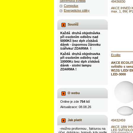
Slovenska svitidla
49436830
Compolux
AKCE IHNED K
Energeticke stitky
max. 1, 8W, IP
Soutěž
Každá druhá objednávka
při osobním odběru nad
5000Kč bez dph získává
dárek - úspornou žárovku
/zářivku/ ZDARMA !
Každá druhá objednavka
Ecolite
při osobním odběru nad
10000Kc bez dph získává
AKCE ECOLIT
dárek - stolni lampu
svítidlo s sen
ZDARMA !
W131/ LED/ E
LED-3000
O webu
Online je zde
754
lidí
Aktualizace: 08.08.26
Jak platit
49432459
AKCE 18W IH
-možno proformou , fakturou na
LED SVÍTIDL
účet, dobírkou, hotově- kdy podle