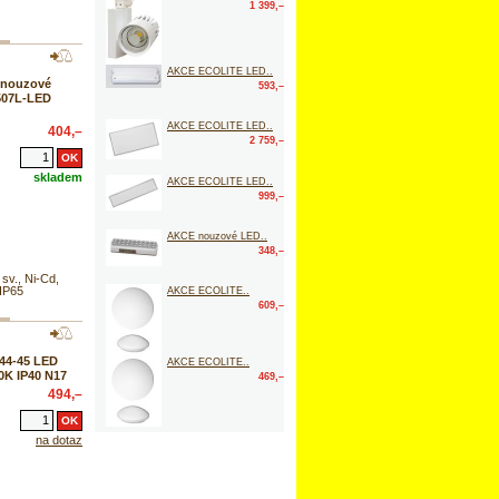
1 399,–
AKCE ECOLITE LED..
 nouzové
593,–
507L-LED
AKCE ECOLITE LED..
404,–
2 759,–
skladem
AKCE ECOLITE LED..
999,–
AKCE nouzové LED..
348,–
v., Ni-Cd,
 IP65
AKCE ECOLITE..
609,–
44-45 LED
AKCE ECOLITE..
0K IP40 N17
469,–
494,–
na dotaz