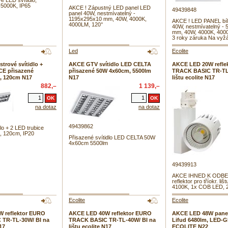
 LED svítidlo,
5000K, IP65
AKCE ! Zápustný LED panel LED
49439848
panel 40W, nestmívatelný -
1195x295x10 mm, 40W, 4000K,
AKCE ! LED PANEL bíl
4000LM, 120°
40W, nestmívatelný -
mm, 40W, 4000K, 4000
3 roky záruka Na vyžá
Led
Ecolite
rové svítidlo +
AKCE GTV svítidlo LED CELTA
AKCE LED 20W refle
E přisazené
přisazené 50W 4x60cm, 5500lm
TRACK BASIC TR-TL-
, 120cm N17
N17
lištu ecolite N17
882,–
1 139,–
na dotaz
na dotaz
49439862
lo + 2 LED trubice
, 120cm, IP20
Přisazené svítidlo LED CELTA 50W
4x60cm 5500lm
49439913
AKCE IHNED K ODBE
reflektor pro tříokr. lišt
4100K, 1x COB LED, 
Ecolite
Ecolite
 reflektor EURO
AKCE LED 40W reflektor EURO
AKCE LED 48W panel
TR-TL-30W/ BI na
TRACK BASIC TR-TL-40W/ BI na
Lifud 6480lm, LED-
N17
lištu ecolite N17
ECOLITE N22