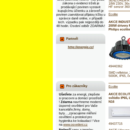
SENZOREM A
zákona o evidenci tržeb je
18W 230V, 36
HF senzor 360 s
prodávající povinen vystavit
kupujícímu účtenku a zároveň je
Ecolite
povinen zaevidovat přijatou tržbu u
správce daně online, v případě
AKCE INDUST
tech. výpadku pak nejpozději do
200W drivery 
48 hodin. Osobní odběr ZDARMA !
Philips ecoli
Partneři
http://energie.cz/
49440362
SMD reflektor,
5000K, IP65, č
Pro zákazníky
Ecolite
AKCE ECOLIT
Ušetřete
za energii, zlepšete
svítidlo IP65
si pracovni a domácí prostředí
N16
!
Zdarma
navrhneme moderní
úsporné osvětlení pro Vaše
kanceláře,firmy, domy,
byty....,zpracujeme měření
osvětlení a protokol pro
hygienika ke kolaudaci ! Vice
49437715
na
www.osvetleni.cz
Nejlepší
ceny a termíny