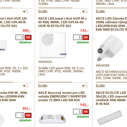
MD CHIP, 4000K,
x 59, 5 cm, SMD CHIP, 4000K,
5 cm, SMD CHIP, IP20
4100lm
4800lm, Lifud
Ecolite
Ecolite
el Lifud UGR 120
AKCE LED panel Lifud UGR 60 x
AKCE LED žárovka E
0K, LED-GPL44/ B-
60 45W, 4000K, LED-GPL44-45/
150W, náhrada výboj
ECOLITE N21
UGR/ BI ECOLITE N21
LED120W-E40/ 5000 
E40/ 5000 ECOLITE 
900,–
743,–
skladem
skladem
49440426
49540389
nel 45W, 29, 5 x 119,
Svítidlo LED panel 45W, 59, 5 cm,
P, IP20, 4000K,
SMD CHIP, IP20, 4000K, 5000lm,
AKCE NOVINKA DODAN
 UGR
Lifud
LED120W-E40/ 5000 L
E40, 120W, 5000K, 15
Ecolite
Ecolite
vka E40 90 , 95W,
AKCE Nouzový modul pro LED
AKCE ECOLITE LED 
jky LED90W-E40/
svítidla EMERGENCY INVERTER
30x120, LED úsporné 
-E40/ 5000
ecolite TL390X-LED-EM N19
obdélník 45W 4000K
B-45 N16
545,–
801,–
skladem
skladem