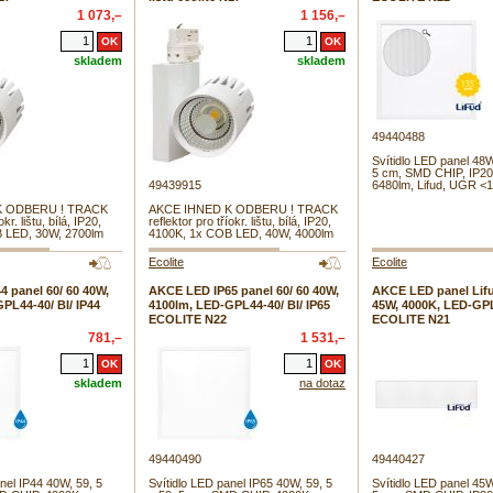
1 073,–
1 156,–
skladem
skladem
49440488
Svítidlo LED panel 48W
5 cm, SMD CHIP, IP20
49439915
6480lm, Lifud, UGR <
K ODBERU ! TRACK
AKCE IHNED K ODBERU ! TRACK
okr. lištu, bílá, IP20,
reflektor pro tříokr. lištu, bílá, IP20,
 LED, 30W, 2700lm
4100K, 1x COB LED, 40W, 4000lm
Ecolite
Ecolite
 panel 60/ 60 40W,
AKCE LED IP65 panel 60/ 60 40W,
AKCE LED panel Lifu
PL44-40/ BI/ IP44
4100lm, LED-GPL44-40/ BI/ IP65
45W, 4000K, LED-GPL
ECOLITE N22
ECOLITE N21
781,–
1 531,–
skladem
na dotaz
49440490
49440427
nel IP44 40W, 59, 5
Svítidlo LED panel IP65 40W, 59, 5
Svítidlo LED panel 45W