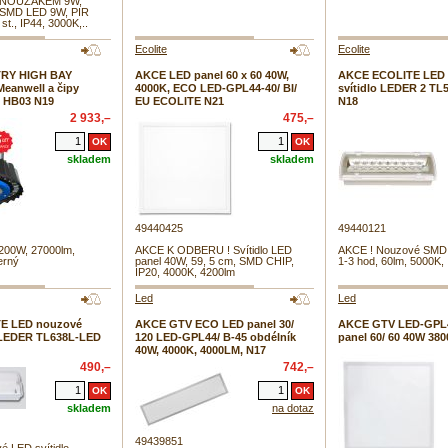
 NOUZÁKEM 9W,
xSMD LED 9W, PIR
t., IP44, 3000K,..
Ecolite
Ecolite
RY HIGH BAY
AKCE LED panel 60 x 60 40W,
AKCE ECOLITE LED
Meanwell a čipy
4000K, ECO LED-GPL44-40/ BI/
svítidlo LEDER 2 TL
te HB03 N19
EU ECOLITE N21
N18
2 933,–
475,–
skladem
skladem
49440425
49440121
 200W, 27000lm,
AKCE K ODBERU ! Svítidlo LED
AKCE ! Nouzové SMD s
erný
panel 40W, 59, 5 cm, SMD CHIP,
1-3 hod, 60lm, 5000K,
IP20, 4000K, 4200lm
Led
Led
E LED nouzové
AKCE GTV ECO LED panel 30/
AKCE GTV LED-GPL
, LEDER TL638L-LED
120 LED-GPL44/ B-45 obdélník
panel 60/ 60 40W 380
40W, 4000K, 4000LM, N17
490,–
742,–
skladem
na dotaz
49439851