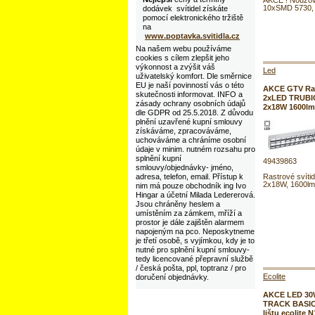
AKCE ! Nouzové
10xSMD 5730, 
dodávek svítidel získáte
pomocí elektronického tržiště
na
www.poptavka.svitidla.cz
Na našem webu používáme
cookies s cílem zlepšit jeho
výkonnost a zvýšit váš
Led
uživatelský komfort. Dle směrnice
EU je naší povinností vás o této
AKCE GTV Rast
skutečnosti informovat. INFO a
2xLED TRUBIC
zásady ochrany osobních údajů
2x18W 1600lm
dle GDPR od 25.5.2018. Z důvodu
plnění uzavřené kupní smlouvy
získáváme, zpracováváme,
uchováváme a chráníme osobní
údaje v minim. nutném rozsahu pro
splnění kupní
49439863
smlouvy/objednávky- jméno,
adresa, telefon, email. Přístup k
Rastrové svítid
2x18W, 1600lm
nim má pouze obchodník ing Ivo
Hingar a účetní Milada Ledererová.
Jsou chráněny heslem a
umístěním za zámkem, mříží a
prostor je dále zajištěn alarmem
napojeným na pco. Neposkytneme
je třetí osobě, s vyjímkou, kdy je to
nutné pro splnění kupní smlouvy-
tedy licencované přepravní službě
/ česká pošta, ppl, toptranz / pro
Ecolite
doručení objednávky.
AKCE LED 30W
TRACK BASIC 
lištu ecolite 