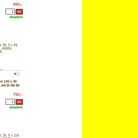
660,–
skladem
, 59, 5 x 59,
, 4000K,
19
d 120 x 30
44/ B-45/ BI
792,–
skladem
, 29, 5 x 119,