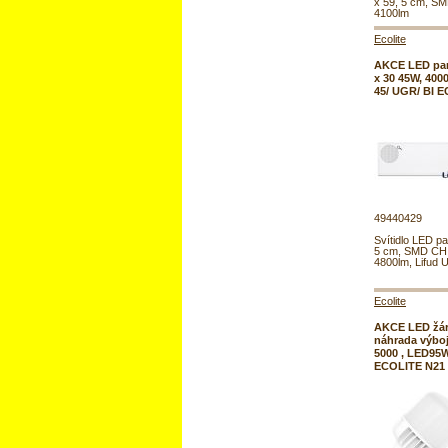
x 59, 5 cm, S
4100lm
Ecolite
AKCE LED pan
x 30 45W, 400
45/ UGR/ BI 
49440429
Svítidlo LED pa
5 cm, SMD CHI
4800lm, Lifud
Ecolite
AKCE LED žáro
náhrada výbo
5000 , LED95W
ECOLITE N21