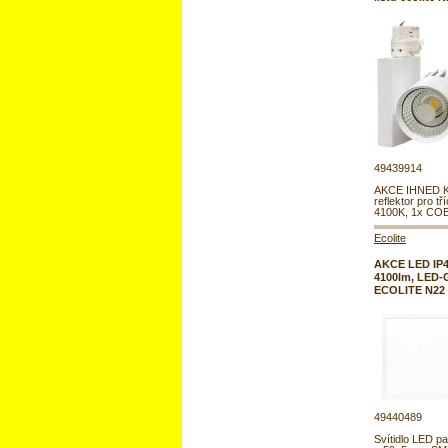
49439914
AKCE IHNED 
reflektor pro tří
4100K, 1x COB
Ecolite
AKCE LED IP44
4100lm, LED-G
ECOLITE N22
49440489
Svítidlo LED pa