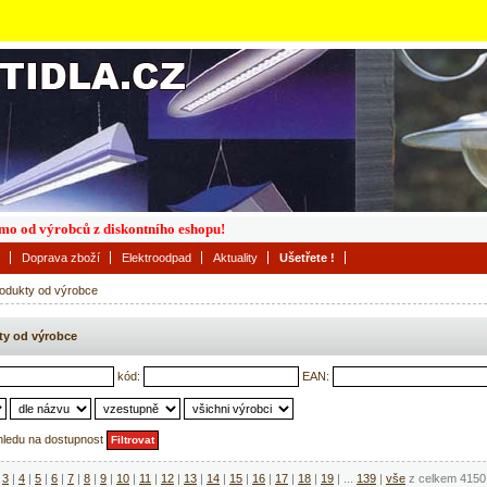
římo od výrobců z diskontního eshopu!
Doprava zboží
Elektroodpad
Aktuality
Ušetřete !
odukty od výrobce
ty od výrobce
kód:
EAN:
hledu na dostupnost
3
|
4
|
5
|
6
|
7
|
8
|
9
|
10
|
11
|
12
|
13
|
14
|
15
|
16
|
17
|
18
|
19
|
...
139
|
vše
z celkem 4150 