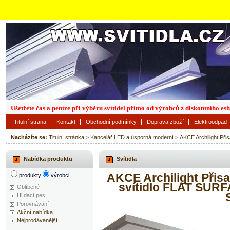
Ušetřete čas a peníze při výběru svítidel přímo od výrobců z diskontního es
Titulní strana
Kontakt
Obchodní podmínky
Doprava zboží
Elektroodpad
Nacházíte se:
Titulní stránka
>
Kancelář LED a úsporná moderní
>
AKCE Archilight P
Nabídka produktů
Svítidla
AKCE Archilight Přis
produkty
výrobci
svítidlo FLAT SUR
Oblíbené
Hlídací pes
Porovnávání
Akční nabídka
Nejprodávanější