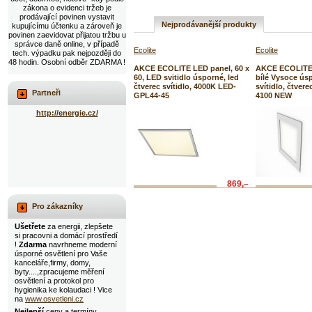
zákona o evidenci tržeb je
prodávající povinen vystavit
Nejprodávanější produkty
kupujícímu účtenku a zároveň je
povinen zaevidovat přijatou tržbu u
správce daně online, v případě
Ecolite
Ecolite
tech. výpadku pak nejpozději do
48 hodin. Osobní odběr ZDARMA !
AKCE ECOLITE LED panel, 60 x
AKCE ECOLITE
60, LED svitidlo úsporné, led
bílé Vysoce ús
čtverec svítidlo, 4000K LED-
svítidlo, čtve
Partneři
GPL44-45
4100 NEW
http://energie.cz/
869,–
Pro zákazníky
Ušetřete
za energii, zlepšete
si pracovni a domácí prostředí
!
Zdarma
navrhneme moderní
úsporné osvětlení pro Vaše
kanceláře,firmy, domy,
byty....,zpracujeme měření
osvětlení a protokol pro
hygienika ke kolaudaci ! Vice
na
www.osvetleni.cz
Nejlepší
ceny a termíny