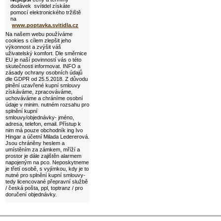
dodávek svítidel získáte
pomocí elektronického tržiště
na
www.poptavka.svitidla.cz
Na našem webu používáme
cookies s cílem zlepšit jeho
výkonnost a zvýšit váš
uživatelský komfort. Dle směrnice
EU je naší povinností vás o této
skutečnosti informovat. INFO a
zásady ochrany osobních údajů
dle GDPR od 25.5.2018. Z důvodu
plnění uzavřené kupní smlouvy
získáváme, zpracováváme,
uchováváme a chráníme osobní
údaje v minim. nutném rozsahu pro
splnění kupní
smlouvy/objednávky- jméno,
adresa, telefon, email. Přístup k
nim má pouze obchodník ing Ivo
Hingar a účetní Milada Ledererová.
Jsou chráněny heslem a
umístěním za zámkem, mříží a
prostor je dále zajištěn alarmem
napojeným na pco. Neposkytneme
je třetí osobě, s vyjímkou, kdy je to
nutné pro splnění kupní smlouvy-
tedy licencované přepravní službě
/ česká pošta, ppl, toptranz / pro
doručení objednávky.