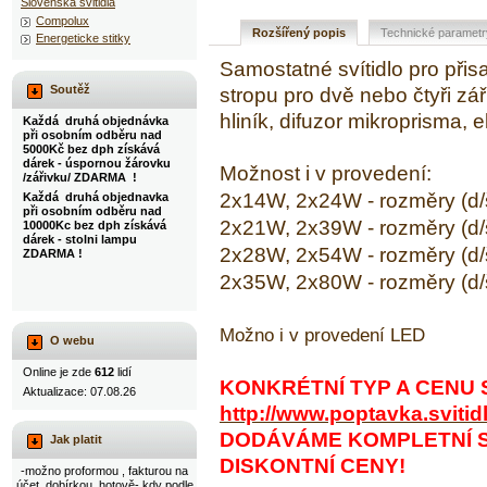
Slovenska svitidla
Compolux
Rozšířený popis
Technické parametr
Energeticke stitky
Samostatné svítidlo pro při
Soutěž
stropu pro dvě nebo čtyři zá
hliník, difuzor mikroprisma, 
Každá druhá objednávka
při osobním odběru nad
5000Kč bez dph získává
dárek - úspornou žárovku
Možnost i v provedení:
/zářivku/ ZDARMA !
2x14W, 2x24W - rozměry (d/š
Každá druhá objednavka
při osobním odběru nad
2x21W, 2x39W - rozměry (d/š
10000Kc bez dph získává
dárek - stolni lampu
2x28W, 2x54W - rozměry (d/š
ZDARMA !
2x35W, 2x80W - rozměry (d/š
Možno i v provedení LED
O webu
Online je zde
612
lidí
KONKRÉTNÍ TYP A CENU 
Aktualizace: 07.08.26
http://www.poptavka.svitidl
DODÁVÁME KOMPLETNÍ S
Jak platit
DISKONTNÍ CENY!
-možno proformou , fakturou na
účet, dobírkou, hotově- kdy podle