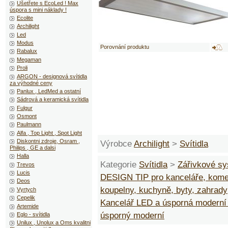
Ušetřete s EcoLed ! Max
úspora s mini náklady !
Ecolite
Archilight
Led
Modus
Porovnání produktu
Rabalux
Megaman
Proli
ARGON - designová svítidla
za výhodné ceny
Panlux , LedMed a ostatní
Sádrová a keramická svítidla
Fulgur
Osmont
Paulmann
Alfa , Top Light , Spot Light
Diskontni zdroje, Osram ,
Výrobce
Archilight
>
Svítidla
Philips , GE a dalsi
Halla
Kategorie
Svítidla
>
Zářivkové s
Trevos
Lucis
DESIGN TIP pro kanceláře, kome
Deos
koupelny, kuchyně, byty, zahrady
Vyrtych
Cepelik
Kancelář LED a úsporná modern
Artemide
úsporný moderní
Eglo - svítidla
Unilux , Unolux a Oms kvalitni