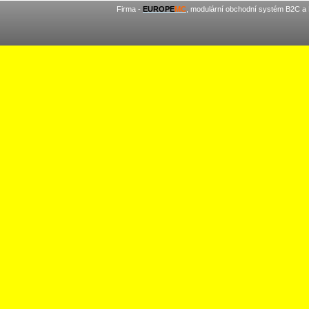
Firma -
EUROPE
MC
, modulární obchodní systém B2C a