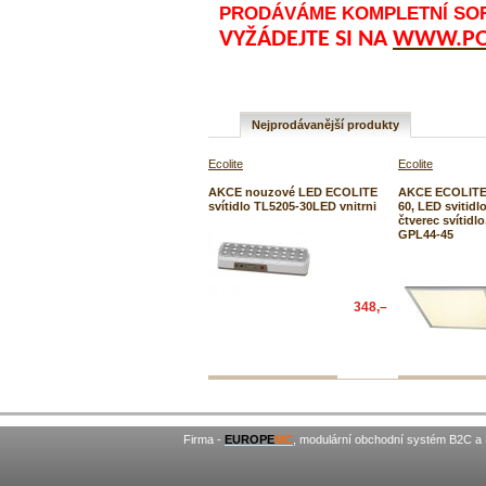
PRODÁVÁME KOMPLETNÍ SORT
VYŽÁDEJTE SI NA
WWW.POP
Nejprodávanější produkty
Ecolite
Ecolite
AKCE nouzové LED ECOLITE
AKCE ECOLITE 
svítidlo TL5205-30LED vnitrni
60, LED svitidl
čtverec svítidl
GPL44-45
348,–
Firma -
EUROPE
MC
, modulární obchodní systém B2C a