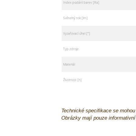
Index podání barev [Ra]
Světelný tok [lm]
Vyzařovací úhel [°]
Typ zdroje
Materiál
Životnost [h]
Technické specifikace se mohou
Obrázky mají pouze informativn