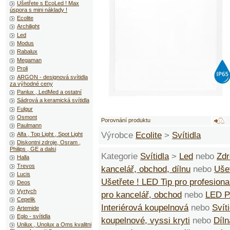
Ušetřete s EcoLed ! Max
úspora s mini náklady !
Ecolite
Archilight
Led
Modus
Rabalux
Megaman
Proli
ARGON - designová svítidla
za výhodné ceny
Panlux , LedMed a ostatní
Sádrová a keramická svítidla
Fulgur
Osmont
Porovnání produktu
Paulmann
Výrobce
Ecolite
>
Svítidla
Alfa , Top Light , Spot Light
Diskontni zdroje, Osram ,
Philips , GE a dalsi
Kategorie
Svítidla
>
Led
nebo
Zdr
Halla
Trevos
kancelář, obchod, dílnu
nebo
Ušet
Lucis
Ušetřete ! LED Tip pro profesiona
Deos
Vyrtych
pro kancelář, obchod
nebo
LED P
Cepelik
Interiérová koupelnová
nebo
Svíti
Artemide
Eglo - svítidla
koupelnové, vyssi kryti
nebo
Díln
Unilux , Unolux a Oms kvalitni