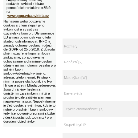
dodávek svítidel získáte
pomocí elektronického tržiště
na
www.poptavka.svitidla.cz
Na našem webu používáme
cookies s cílem zlepšit jeho
výkonnost a zvýšit váš
uživatelský komfort. Dle směrnice
EU je naší povinností vás o této
skutečnosti informovat. INFO a
zásady ochrany osobních údajů
Rozměry
dle GDPR od 25.5.2018. Z důvodu
plnění uzavřené kupní smlouvy
získáváme, zpracováváme,
Napájení [V]
uchováváme a chráníme osobní
údaje v minim. nutném rozsahu pro
splnění kupní
smlouvy/objednávky- jméno,
Max. výkon [W]
adresa, telefon, email. Přístup k
nim má pouze obchodník ing Ivo
Hingar a účetní Milada Ledererová.
Jsou chráněny heslem a
Barva světla
umístěním za zámkem, mříží a
prostor je dále zajištěn alarmem
napojeným na pco. Neposkytneme
je třetí osobě, s vyjímkou, kdy je to
Teplota chromatičnosti [K]
nutné pro splnění kupní smlouvy-
tedy licencované přepravní službě
/ česká pošta, ppl, toptranz / pro
doručení objednávky.
Stupeň krytí IP