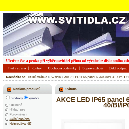
Ušetřete čas a peníze při výběru svítidel přímo od výrobců z diskontního es
Titulní strana
Kontakt
Obchodní podmínky
Doprava zboží
Elektroodpad
Nacházíte se:
Titulní stránka
>
Svítidla
>
AKCE LED IP65 panel 60/60 40W, 4100lm, L
Nabídka produktů
Svítidla
AKCE LED IP65 panel 6
produkty
výrobci
40/BI/I
Oblíbené
Hlídací pes
Porovnávání
Akční nabídka
Nejprodávanější