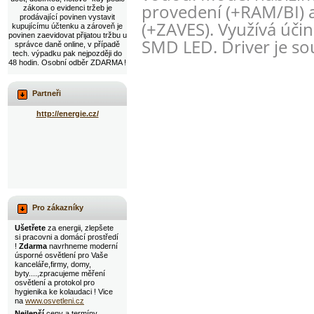
provedení (+RAM/BI) 
zákona o evidenci tržeb je
prodávající povinen vystavit
(+ZAVES). Využívá úči
kupujícímu účtenku a zároveň je
povinen zaevidovat přijatou tržbu u
SMD LED. Driver je sou
správce daně online, v případě
tech. výpadku pak nejpozději do
48 hodin. Osobní odběr ZDARMA !
Partneři
http://energie.cz/
Pro zákazníky
Ušetřete
za energii, zlepšete
si pracovni a domácí prostředí
!
Zdarma
navrhneme moderní
úsporné osvětlení pro Vaše
kanceláře,firmy, domy,
byty....,zpracujeme měření
osvětlení a protokol pro
hygienika ke kolaudaci ! Vice
na
www.osvetleni.cz
Nejlepší
ceny a termíny