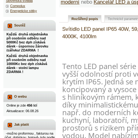
Slovenska svitidla
moderní
nebo
Kancelář LED a ús
Compolux
Energeticke stitky
Rozšířený popis
Technické parametr
Soutěž
Svítidlo LED panel IP65 40W, 5
Každá druhá objednávka
4000K, 4100lm
při osobním odběru nad
5000Kč bez dph získává
dárek - úspornou žárovku
/zářivku/ ZDARMA !
Každá druhá objednavka
při osobním odběru nad
Tento LED panel série
10000Kc bez dph získává
dárek - stolni lampu
vyšší odolností proti 
ZDARMA !
krytím IP65. Jedná se
koncipovaný a vysoce
s hliníkovým rámem, k
O webu
díky minimalistickému
Online je zde
456
lidí
např. do moderních 
Aktualizace: 06.08.26
kuchyní, laboratoří, my
Jak platit
prostorů s rizikem př
vodou. Model nabízím
-možno proformou , fakturou na
účet, dobírkou, hotově- kdy podle