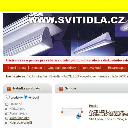
Ušetřete čas a peníze při výběru svítidel přímo od výrobců z diskontního es
Titulní strana
Kontakt
Obchodní podmínky
Doprava zboží
Elektroodpad
Nacházíte se:
Titulní stránka
>
Svítidla
>
AKCE LED koupelnové hranaté svítidlo BRIX
Nabídka produktů
Svítidla
produkty
výrobci
Oblíbené
Ecolite
Hlídací pes
AKCE LED koupelnové hran
Porovnávání
1890lm, LED-NS-22W/ IP6
Akční nabídka
SMD panel 18,5cm, 22W, 40
Nejprodávanější