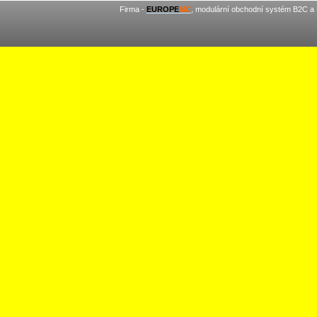
Firma -
EUROPE
MC
, modulární obchodní systém B2C a