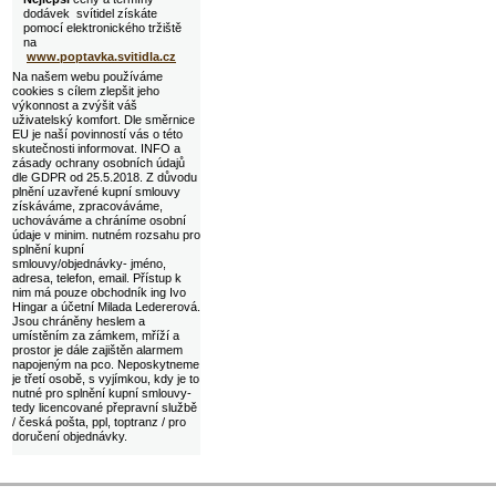
dodávek svítidel získáte
pomocí elektronického tržiště
na
www.poptavka.svitidla.cz
Na našem webu používáme
cookies s cílem zlepšit jeho
výkonnost a zvýšit váš
uživatelský komfort. Dle směrnice
EU je naší povinností vás o této
skutečnosti informovat. INFO a
zásady ochrany osobních údajů
dle GDPR od 25.5.2018. Z důvodu
plnění uzavřené kupní smlouvy
získáváme, zpracováváme,
uchováváme a chráníme osobní
údaje v minim. nutném rozsahu pro
splnění kupní
smlouvy/objednávky- jméno,
adresa, telefon, email. Přístup k
nim má pouze obchodník ing Ivo
Hingar a účetní Milada Ledererová.
Jsou chráněny heslem a
umístěním za zámkem, mříží a
prostor je dále zajištěn alarmem
napojeným na pco. Neposkytneme
je třetí osobě, s vyjímkou, kdy je to
nutné pro splnění kupní smlouvy-
tedy licencované přepravní službě
/ česká pošta, ppl, toptranz / pro
doručení objednávky.