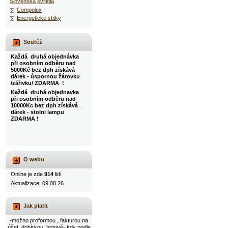
Slovenska svitidla
Compolux
Energeticke stitky
Soutěž
Každá druhá objednávka
při osobním odběru nad
5000Kč bez dph získává
dárek - úspornou žárovku
/zářivku/ ZDARMA !
Každá druhá objednavka
při osobním odběru nad
10000Kc bez dph získává
dárek - stolni lampu
ZDARMA !
O webu
Online je zde
914
lidí
Aktualizace: 09.08.26
Jak platit
-možno proformou , fakturou na
účet, dobírkou, hotově- kdy podle