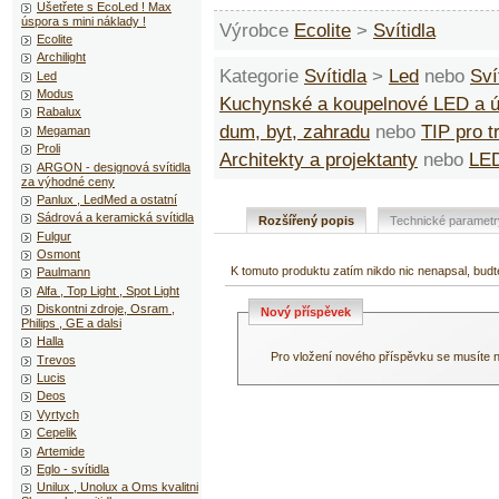
Ušetřete s EcoLed ! Max
úspora s mini náklady !
Výrobce
Ecolite
>
Svítidla
Ecolite
Archilight
Kategorie
Svítidla
>
Led
nebo
Sví
Led
Modus
Kuchynské a koupelnové LED a 
Rabalux
dum, byt, zahradu
nebo
TIP pro 
Megaman
Proli
Architekty a projektanty
nebo
LED
ARGON - designová svítidla
za výhodné ceny
Panlux , LedMed a ostatní
Sádrová a keramická svítidla
Rozšířený popis
Technické parametr
Fulgur
Osmont
K tomuto produktu zatím nikdo nic nenapsal, budt
Paulmann
Alfa , Top Light , Spot Light
Diskontni zdroje, Osram ,
Nový příspěvek
Philips , GE a dalsi
Halla
Pro vložení nového příspěvku se musíte ne
Trevos
Lucis
Deos
Vyrtych
Cepelik
Artemide
Eglo - svítidla
Unilux , Unolux a Oms kvalitni