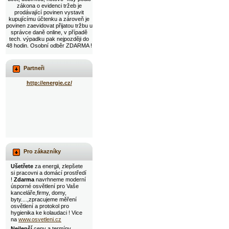
zákona o evidenci tržeb je
prodávající povinen vystavit
kupujícímu účtenku a zároveň je
povinen zaevidovat přijatou tržbu u
správce daně online, v případě
tech. výpadku pak nejpozději do
48 hodin. Osobní odběr ZDARMA !
Partneři
http://energie.cz/
Pro zákazníky
Ušetřete
za energii, zlepšete
si pracovni a domácí prostředí
!
Zdarma
navrhneme moderní
úsporné osvětlení pro Vaše
kanceláře,firmy, domy,
byty....,zpracujeme měření
osvětlení a protokol pro
hygienika ke kolaudaci ! Vice
na
www.osvetleni.cz
Nejlepší
ceny a termíny