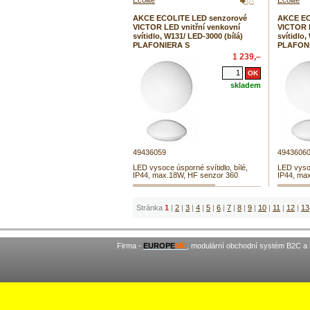
Ecolite
Ecolite
AKCE ECOLITE LED senzorové
AKCE EC
VICTOR LED vnitřní venkovní
VICTOR L
svítidlo, W131/ LED-3000 (bílá)
svítidlo,
PLAFONIERA S
PLAFON
1 239,–
skladem
49436059
4943606
LED vysoce úsporné svítidlo, bílé,
LED vysoc
IP44, max.18W, HF senzor 360
IP44, ma
Stránka
1
|
2
|
3
|
4
|
5
|
6
|
7
|
8
|
9
|
10
|
11
|
12
|
13
Firma -
EUROPE
MC
, modulární obchodní systém B2C a