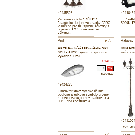
49435528
4944043
Závěsné svítidlo NAÚTICA
LED refl
španělské designové značky FARO
5000K, I
je určené pro tři úsporné žárovky s
objímkou E27 o maximálním
výkonu..
Proli
Rabalux
AKCE Pouliční LED svítidlo SRL
8186 MO
011 Led IP65, vysoce usporne a
svítidlo 
vykonne, Proli
3 140,–
na dotaz
49424275
Charakteristika: Vysoko účinné
pouličné a ledkové svietidlo určené
k osvetlovaniu parkov, parkovísk a
ulíc. Jeho konštrukcia..
4943199
E27 3×60