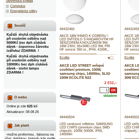
Slovenska svitidla
Compolux
Energeticke stitky
Soutěž
49432460
4943245
Každá druhá objednávka
AKCE 18W IHNED K ODBERU !
AKCE 18
při osobním odběru nad
LED SVÍTIDLO S RADAROVÝM HF
LED SVÍ
5000Kč bez dph získává
SENZOREM A NOUZÁKEM 9W,
SENZOR
18W 230V, 36xSMD LED 9W, PIR
18W 230V
dárek - úspornou žárovku
HF senzor 360 st., IP44, 4100K,..
HF senzor
/zářivku/ ZDARMA !
Každá druhá objednavka
Ecolite
Ecolite
při osobním odběru nad
10000Kc bez dph získává
AKCE LED STREET veřejné
AKCE LE
dárek - stolni lampu
osvětlení premium, 100W,
osvětlen
ZDARMA !
samsung chips, 14000lm, SL02-
samsung 
100W ECOLITE N22
30W ECO
2 032,–
skladem
O webu
Online je zde
625
lidí
Aktualizace: 08.08.26
49440504
4944050
LED venkovní reflektor, SAMSUNG
LED veře
Jak platit
LED CHIPS (premium class SMD
LED CHIP
chipset), 100W, 5000K, IP65,
chipset),
14000lm
-možno proformou , fakturou na
účet, dobírkou, hotově- kdy podle