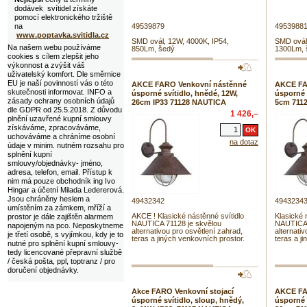
dodávek svítidel získáte
pomocí elektronického tržiště
na
49539879
4953988
www.poptavka.svitidla.cz
SMD ovál, 12W, 4000K, IP54,
SMD ovál
Na našem webu používáme
850Lm, šedý
1300Lm, 
cookies s cílem zlepšit jeho
výkonnost a zvýšit váš
uživatelský komfort. Dle směrnice
EU je naší povinností vás o této
AKCE FARO Venkovní nástěnné
AKCE FA
skutečnosti informovat. INFO a
úsporné svítidlo, hnědé, 12W,
úsporné 
zásady ochrany osobních údajů
26cm IP33 71128 NAUTICA
5cm 711
dle GDPR od 25.5.2018. Z důvodu
1 426,–
plnění uzavřené kupní smlouvy
získáváme, zpracováváme,
uchováváme a chráníme osobní
na dotaz
údaje v minim. nutném rozsahu pro
splnění kupní
smlouvy/objednávky- jméno,
adresa, telefon, email. Přístup k
nim má pouze obchodník ing Ivo
Hingar a účetní Milada Ledererová.
Jsou chráněny heslem a
49432342
4943234
umístěním za zámkem, mříží a
AKCE ! Klasické nástěnné svítidlo
Klasické 
prostor je dále zajištěn alarmem
NAUTICA 71128 je skvělou
NAUTICA 
napojeným na pco. Neposkytneme
alternativou pro osvětlení zahrad,
alternati
je třetí osobě, s vyjímkou, kdy je to
teras a jiných venkovních prostor.
teras a j
nutné pro splnění kupní smlouvy-
tedy licencované přepravní službě
/ česká pošta, ppl, toptranz / pro
doručení objednávky.
Akce FARO Venkovní stojací
AKCE FA
úsporné svítidlo, sloup, hnědý,
úsporné 