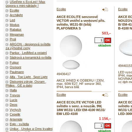
Ušetřete s EcoLed ! Max
úspora s mini náklady !
Ecolite
Ecolite
Ecolite
Archilight
AKCE ECOLITE senzorové
AKCE EC
Led
VICTOR vnitřní a venkovní přis.
NOUZOVE 
svítidlo, W131-BI (bílá)
B/ EM-41
Modus
PLAFONIERA S
B-4100 
Rabalux
503,–
Megaman
Proli
ARGON - designová svítidla
skladem
za výhodné ceny
Panlux , LedMed a ostatní
Sádrová a keramická svítidla
Fulgur
4944015
Osmont
Paulmann
LED vysoc
49436417
IP44, max
Alfa , Top Light , Spot Light
NOVINKA 
AKCE IHNED K ODBERU ! 230V,
Diskontni zdroje, Osram ,
vc dph mo
max. 60W E27, HF senzor 360,
Philips , GE a dalsi
IP44, barva bílá
Halla
Ecolite
Ecolite
Trevos
Lucis
AKCE ECOLITE VICTOR LED
AKCE EC
Deos
svítidlo s senz. a nouzák. 9W,
svítidlo
Vyrtych
18W W131/ LED/ EM-4100 W131/
W131/ LE
EM/ LED-4100
LED-300
Cepelik
1 156,–
Artemide
Eglo - svítidla
Unilux , Unolux a Oms kvalitni
skladem