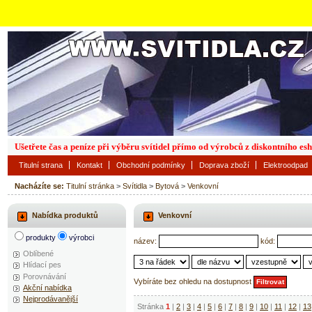
Ušetřete čas a peníze při výběru svítidel přímo od výrobců z diskontního es
Titulní strana
Kontakt
Obchodní podmínky
Doprava zboží
Elektroodpad
Nacházíte se:
Titulní stránka
>
Svítidla
>
Bytová
>
Venkovní
Nabídka produktů
Venkovní
produkty
výrobci
název:
kód:
Oblíbené
Hlídací pes
Porovnávání
Vybíráte bez ohledu na dostupnost
Akční nabídka
Nejprodávanější
Stránka
1
|
2
|
3
|
4
|
5
|
6
|
7
|
8
|
9
|
10
|
11
|
12
|
13