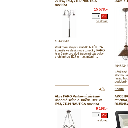
2x11W, IP33, 71117 NAUTICA
26cm 71
novinka
15 578,–
na dotaz
49435530
Venkovní stojací svítidlo NAÚTICA
španělské designové značky FARO
je určené pro dvě úsporné žárovky
s objímkou E27 o maximálním..
4943234
Závěsné 
skvělou a
fasád bud
podobně.
Ecolite
Akce FARO Venkovní závěsné
AKCE IP
úsporné svítidlo, hnědé, 3x11W,
reflekto
IP33, 71114 NAUTICA novinka
RLED48W
9 198,–
na dotaz