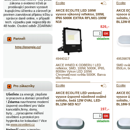
Ecolite
Ecolite
zákona o evidenci tržeb je
prodávající povinen vystavit
AKCE ECOLITE LED 100W
AKCE EC
kupujícímu účtenku a zároveň je
vysoce výkonný reflektor, 100W,
vysoce ú
povinen zaevidovat přijatou tržbu u
IP65 5000K EXTRA RFLN01-100W
svítidlo
správce daně online, v případě
N18
BL12W-B
tech. výpadku pak nejpozději do
48 hodin. Osobní odběr ZDARMA !
826,–
skladem
Partneři
http://energie.cz/
49440117
4953987
AKCE IHNED K ODBERU ! LED
SMD ovál
reflektor, SMD, 100W, 5000K, IP65,
850Lm, bí
8000lm Výkon LED 100W.
Chromatičnost světla 5000K. Barva
těla černá...
Ecolite
Ecolite
Pro zákazníky
AKCE ECOLITE LED venkovní
AKCE EC
Ušetřete
za energii, zlepšete
vysoce úsporné nástěnné oválné
vysoce ú
si pracovni a domácí prostředí
svítidlo, šedá 12W OVAL LED-
svítidlo
!
Zdarma
navrhneme moderní
BL12W-SED N17
BL18W-S
úsporné osvětlení pro Vaše
197,–
kanceláře,firmy, domy,
byty....,zpracujeme měření
osvětlení a protokol pro
hygienika ke kolaudaci ! Vice
skladem
na
www.osvetleni.cz
Nejlepší
ceny a termíny