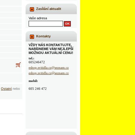
Zasílání aktualit
Vaše adresa
Kontakty
VŽDY NÁS KONTAKTUJTE,
NABÍDNEME VÁM NEJLEPŠÍ
MOŽNOU AKTUÁLNÍ CENU!
tel.:
605246472
eshop.svitidla.cz@seznam.cz
eshop.svitidla.cz@seznam.cz
mobil:
>
Ostatní
nebo
605 246 472