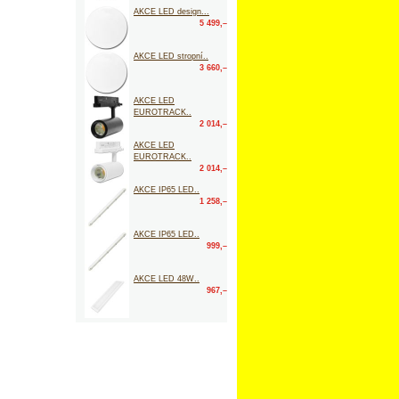
AKCE LED design...
5 499,–
AKCE LED stropní..
3 660,–
AKCE LED
EUROTRACK..
2 014,–
AKCE LED
EUROTRACK..
2 014,–
AKCE IP65 LED..
1 258,–
AKCE IP65 LED..
999,–
AKCE LED 48W..
967,–