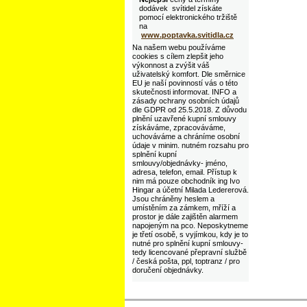
dodávek svítidel získáte
pomocí elektronického tržiště
na
www.poptavka.svitidla.cz
Na našem webu používáme
cookies s cílem zlepšit jeho
výkonnost a zvýšit váš
uživatelský komfort. Dle směrnice
EU je naší povinností vás o této
skutečnosti informovat. INFO a
zásady ochrany osobních údajů
dle GDPR od 25.5.2018. Z důvodu
plnění uzavřené kupní smlouvy
získáváme, zpracováváme,
uchováváme a chráníme osobní
údaje v minim. nutném rozsahu pro
splnění kupní
smlouvy/objednávky- jméno,
adresa, telefon, email. Přístup k
nim má pouze obchodník ing Ivo
Hingar a účetní Milada Ledererová.
Jsou chráněny heslem a
umístěním za zámkem, mříží a
prostor je dále zajištěn alarmem
napojeným na pco. Neposkytneme
je třetí osobě, s vyjímkou, kdy je to
nutné pro splnění kupní smlouvy-
tedy licencované přepravní službě
/ česká pošta, ppl, toptranz / pro
doručení objednávky.