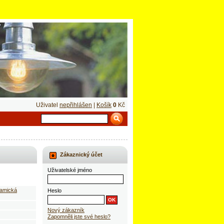
Uživatel
nepřihlášen
|
Košík
0
Kč
Zákaznický účet
Uživatelské jméno
ramická
Heslo
Nový zákazník
Zapomněli jste své heslo?