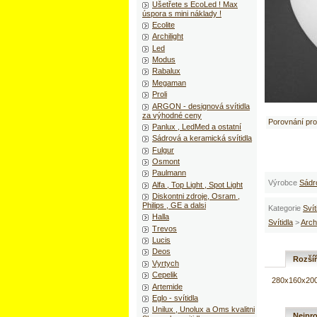
Ušetřete s EcoLed ! Max
úspora s mini náklady !
Ecolite
Archilight
Led
Modus
Rabalux
Megaman
Proli
ARGON - designová svítidla
za výhodné ceny
Porovnání pr
Panlux , LedMed a ostatní
Sádrová a keramická svítidla
Fulgur
Osmont
Paulmann
Výrobce
Sádr
Alfa , Top Light , Spot Light
Diskontni zdroje, Osram ,
Philips , GE a dalsi
Kategorie
Svít
Halla
Svítidla
>
Arch
Trevos
Lucis
Deos
Rozší
Vyrtych
Cepelik
280x160x20
Artemide
Eglo - svítidla
Unilux , Unolux a Oms kvalitni
Nejpro