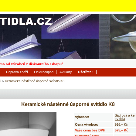
římo od výrobců z diskontního eshopu!
Doprava zboží
Elektroodpad
Aktuality
Ušetřete !
í
>
Keramické nástěnné úsporné svítidlo K8
Keramické nástěnné úsporné svítidlo K8
Sádrová a ke
Výrobce:
svítidla
Cena výrobce:
916,–
Kč
Vaše cena bez DPH:
575,– Kč