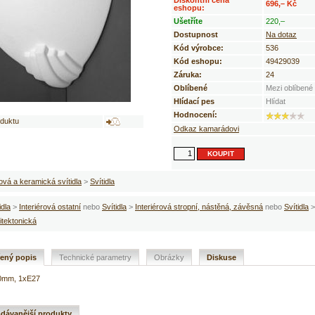
Diskontní cena
696,– Kč
eshopu:
Ušetříte
220,–
Dostupnost
Na dotaz
Kód výrobce:
536
Kód eshopu:
49429039
Záruka:
24
Oblíbené
Mezi oblíbené
Hlídací pes
Hlídat
Hodnocení:
oduktu
Odkaz kamarádovi
ová a keramická svítidla
>
Svítidla
idla
>
Interiérová ostatní
nebo
Svítidla
>
Interiérová stropní, nástěná, závěsná
nebo
Svítidla
itektonická
řený popis
Technické parametry
Obrázky
Diskuse
0mm, 1xE27
dávanější produkty