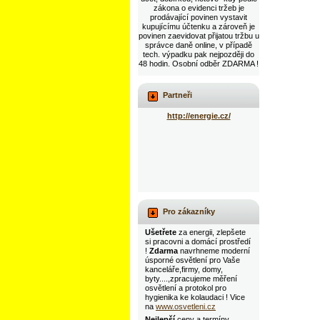
zákona o evidenci tržeb je
prodávající povinen vystavit
kupujícímu účtenku a zároveň je
povinen zaevidovat přijatou tržbu u
správce daně online, v případě
tech. výpadku pak nejpozději do
48 hodin. Osobní odběr ZDARMA !
Partneři
http://energie.cz/
Pro zákazníky
Ušetřete
za energii, zlepšete
si pracovni a domácí prostředí
!
Zdarma
navrhneme moderní
úsporné osvětlení pro Vaše
kanceláře,firmy, domy,
byty....,zpracujeme měření
osvětlení a protokol pro
hygienika ke kolaudaci ! Vice
na
www.osvetleni.cz
Nejlepší
ceny a termíny