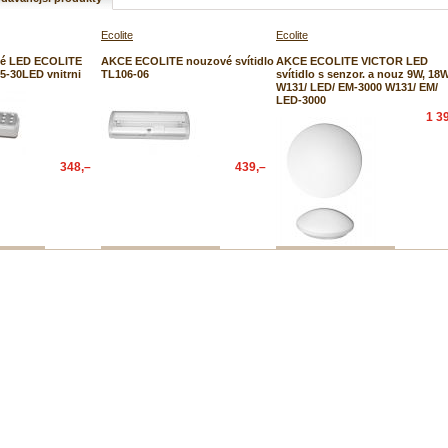
Ecolite
Ecolite
é LED ECOLITE
AKCE ECOLITE nouzové svítidlo
AKCE ECOLITE VICTOR LED
05-30LED vnitrni
TL106-06
svítidlo s senzor. a nouz 9W, 18
W131/ LED/ EM-3000 W131/ EM/
LED-3000
1 3
348,–
439,–