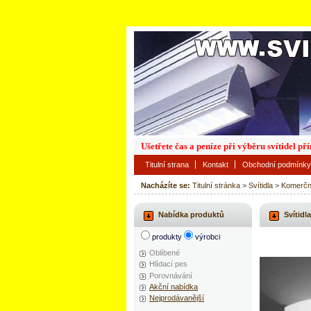
Ušetřete čas a peníze při výběru svítidel p
Titulní strana
Kontakt
Obchodní podmínky
Nacházíte se:
Titulní stránka
>
Svítidla
>
Komerčn
Nabídka produktů
Svítidla
produkty
výrobci
Oblíbené
Hlídací pes
Porovnávání
Akční nabídka
Nejprodávanější