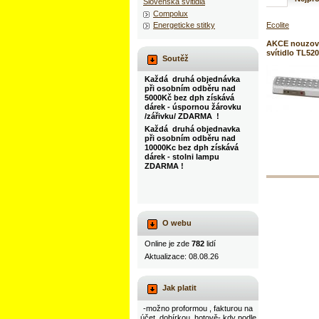
Slovenska svitidla
Compolux
Ecolite
Energeticke stitky
AKCE nouzov
svítidlo TL52
Soutěž
Každá druhá objednávka
při osobním odběru nad
5000Kč bez dph získává
dárek - úspornou žárovku
/zářivku/ ZDARMA !
Každá druhá objednavka
při osobním odběru nad
10000Kc bez dph získává
dárek - stolni lampu
ZDARMA !
O webu
Online je zde
782
lidí
Aktualizace: 08.08.26
Jak platit
-možno proformou , fakturou na
účet, dobírkou, hotově- kdy podle