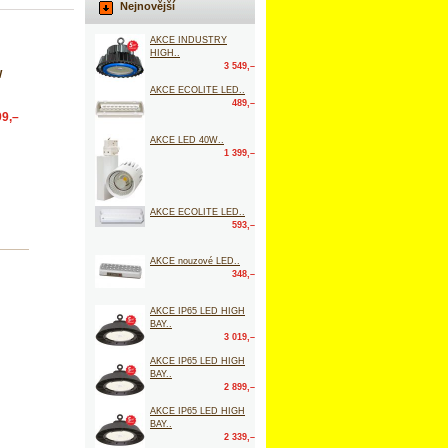
Nejnovější
AKCE INDUSTRY
HIGH..
3 549,–
W
AKCE ECOLITE LED..
489,–
99,–
AKCE LED 40W..
1 399,–
AKCE ECOLITE LED..
593,–
AKCE nouzové LED..
348,–
AKCE IP65 LED HIGH
BAY..
3 019,–
AKCE IP65 LED HIGH
BAY..
2 899,–
AKCE IP65 LED HIGH
BAY..
2 339,–