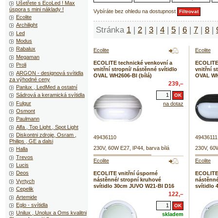
Ušetřete s EcoLed ! Max
úspora s mini náklady !
Vybíráte bez ohledu na dostupnost
Ecolite
Archilight
Stránka
1
|
2
|
3
|
4
|
5
|
6
|
7
|
8
|
Led
Modus
Rabalux
Ecolite
Ecolite
Megaman
ECOLITE technické venkovní a
ECOLITE 
Proli
vnitřní stropní/ nástěnné svítidlo
vnitřní s
ARGON - designová svítidla
OVAL WH2606-BI (bílá)
OVAL WH
za výhodné ceny
239,–
Panlux , LedMed a ostatní
Sádrová a keramická svítidla
Fulgur
na dotaz
Osmont
Paulmann
Alfa , Top Light , Spot Light
Diskontni zdroje, Osram ,
49436110
49436111
Philips , GE a dalsi
230V, 60W E27, IP44, barva bílá
230V, 60W
Halla
Trevos
Ecolite
Ecolite
Lucis
Deos
ECOLITE vnitřní úsporné
ECOLITE 
nástěnné/ stropní kruhové
nástěnné
Vyrtych
svítidlo 30cm JUVO W21-BI D16
svítidlo
Cepelik
122,–
Artemide
Eglo - svítidla
Unilux , Unolux a Oms kvalitni
skladem