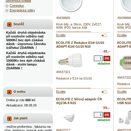
Slovenska svitidla
Compolux
Energeticke stitky
49438865
4943886
Soutěž
Kruh bílý, ⌀ 30cm, 230V, 2xE27,
Kruh bílý
60W, IP20, barva: bílá
60W, IP20
Každá druhá objednávka
Ecolite
Ecolite
při osobním odběru nad
5000Kč bez dph získává
ECOLITE Z Redukce E14/ GU10
ECOLITE
dárek - úspornou žárovku
ADAPT-E14/ GU10 N15
ADAPT-E
/zářivku/ ZDARMA !
48,–
Každá druhá objednavka
při osobním odběru nad
10000Kc bez dph získává
skladem
dárek - stolni lampu
ZDARMA !
49437321
4943732
Redukce z E14 na GU10
Redukce 
O webu
Ecolite
Ecolite
ECOLITE Z Síťový adaptér ČR
ECOLITE
Online je zde
660
lidí
XQZ36-9 N15
USB N15
Aktualizace: 08.08.26
99,–
Jak platit
skladem
-možno proformou , fakturou na
49437317
4943731
účet, dobírkou, hotově- kdy podle