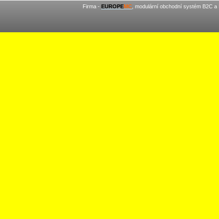
Firma -
EUROPE
MC
, modulární obchodní systém B2C a