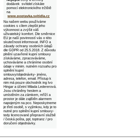
dodávek svítidel získáte
pomocí elektronického tržiště
na
www.poptavka.svitidla.cz
Na našem webu používáme
cookies s cílem zlepšit jeho
výkonnost a zvýšit váš
uživatelský komfort. Dle směrnice
EU je naší povinností vás o této
skutečnosti informovat. INFO a
zásady ochrany osobních údajů
dle GDPR od 25.5.2018. Z důvodu
plnění uzavřené kupní smlouvy
získáváme, zpracováváme,
uchováváme a chráníme osobní
údaje v minim. nutném rozsahu pro
splnění kupní
smlouvy/objednávky- jméno,
adresa, telefon, email. Přístup k
nim má pouze obchodník ing Ivo
Hingar a účetní Milada Ledererová.
Jsou chráněny heslem a
umístěním za zámkem, mříží a
prostor je dále zajištěn alarmem
napojeným na pco. Neposkytneme
je třetí osobě, s vyjímkou, kdy je to
nutné pro splnění kupní smlouvy-
tedy licencované přepravní službě
/ česká pošta, ppl, toptranz / pro
doručení objednávky.