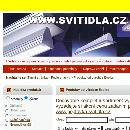
Ušetřete čas a peníze při výběru svítidel přímo od výrobců z diskontního es
Titulní strana
Kontakt
Obchodní podmínky
Doprava zboží
Elektroodpad
Nacházíte se:
Titulní stránka
>
Podle značky
>
Produkty od výrobce Ecolite
Nabídka produktů
Produkty od výrobce Ecolite
produkty
výrobci
Dodavame kompletni sortiment vyr
vyzadejte si akcni cenu zadanim
Oblíbené
Hlídací pes
www.poptavka.svitidla.cz
Porovnávání
název:
kód:
Akční nabídka
Nejprodávanější