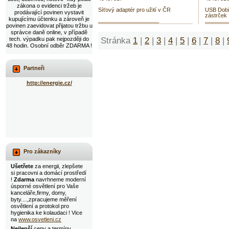
zákona o evidenci tržeb je
Síťový adaptér pro užití v ČR
USB Dobí
prodávající povinen vystavit
zástrček
kupujícímu účtenku a zároveň je
povinen zaevidovat přijatou tržbu u
správce daně online, v případě
Stránka
1
|
2
|
3
|
4
|
5
|
6
|
7
|
8
|
tech. výpadku pak nejpozději do
48 hodin. Osobní odběr ZDARMA !
Partneři
http://energie.cz/
Pro zákazníky
Ušetřete
za energii, zlepšete
si pracovni a domácí prostředí
!
Zdarma
navrhneme moderní
úsporné osvětlení pro Vaše
kanceláře,firmy, domy,
byty....,zpracujeme měření
osvětlení a protokol pro
hygienika ke kolaudaci ! Vice
na
www.osvetleni.cz
Nejlepší
ceny a termíny