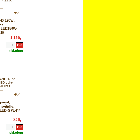
, 4000K,
40 120W ,
ky
, LED150W-
N19
1 156,–
skladem
I 11/ 22
ED zdroj
600lm !
panel,
svítidlo,
 LED-GPL44/
826,–
skladem