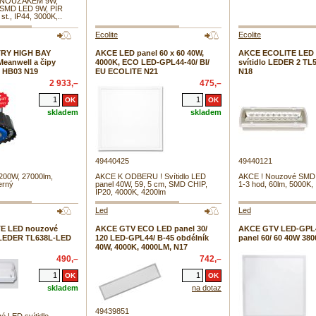
 NOUZÁKEM 9W,
xSMD LED 9W, PIR
t., IP44, 3000K,..
Ecolite
Ecolite
RY HIGH BAY
AKCE LED panel 60 x 60 40W,
AKCE ECOLITE LED
Meanwell a čipy
4000K, ECO LED-GPL44-40/ BI/
svítidlo LEDER 2 TL
te HB03 N19
EU ECOLITE N21
N18
2 933,–
475,–
skladem
skladem
49440425
49440121
 200W, 27000lm,
AKCE K ODBERU ! Svítidlo LED
AKCE ! Nouzové SMD s
erný
panel 40W, 59, 5 cm, SMD CHIP,
1-3 hod, 60lm, 5000K,
IP20, 4000K, 4200lm
Led
Led
E LED nouzové
AKCE GTV ECO LED panel 30/
AKCE GTV LED-GPL
, LEDER TL638L-LED
120 LED-GPL44/ B-45 obdélník
panel 60/ 60 40W 380
40W, 4000K, 4000LM, N17
490,–
742,–
skladem
na dotaz
49439851