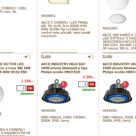
 ODBERU ! 230V,
20, max. 6h.
49439901
AKCE K ODBERU ! LED PANEL
bílý, 59, 5x59, 5cm 4000K IP40,
49432460
40W, 4200lm Na vyžádání lze
zavěsit nebo přisadit, nebo osadit
AKCE 18W IHNED K 
nouzovým..
LED SVÍTIDLO S R
SENZOREM A NOUZÁ
18W 230V, 36xSMD L
HF senzor 360 st., IP4
Ecolite
Ecolite
E VICTOR LED
AKCE INDUSTRY HIGH BAY
AKCE INDUSTRY HI
zor. a nouz 9W, 18W
100W drivery Meanwell a čipy
150W drivery Meanwel
M-3000 W131/ EM/
Philips ecolite HB03 N19
Philips ecolite HB03
2 396,–
1 156,–
skladem
skladem
49440360
49440361
SMD reflektor, 100W, 13500lm,
SMD reflektor, 150W, 
5000K, IP65, černý
5000K, IP65, černý
NED K ODBERU !
O S RADAROVÝM HF