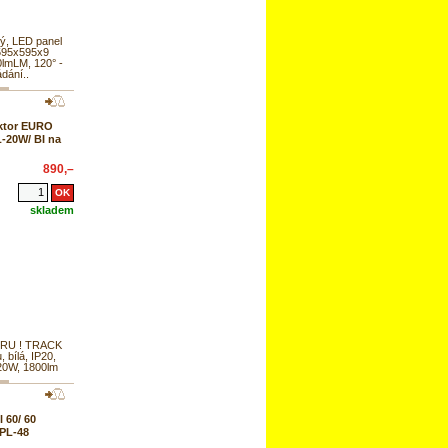
ý, LED panel
 595x595x9
lmLM, 120° -
dání..
ktor EURO
20W/ BI na
890,–
skladem
RU ! TRACK
u, bílá, IP20,
20W, 1800lm
 60/ 60
GPL-48