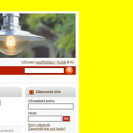
Uživatel
nepřihlášen
|
Košík
0
Kč
Zákaznický účet
Uživatelské jméno
Heslo
Nový zákazník
Zapomněli jste své heslo?
produktů.