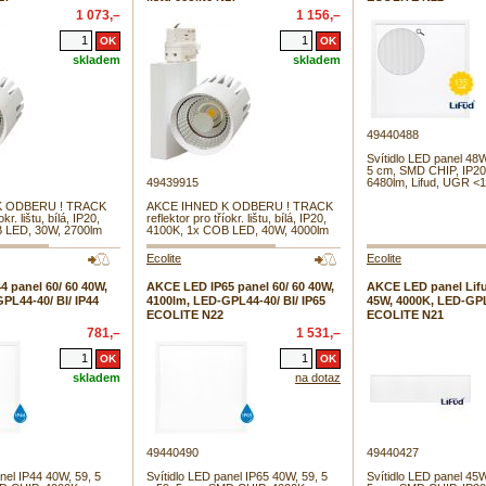
1 073,–
1 156,–
skladem
skladem
49440488
Svítidlo LED panel 48W
5 cm, SMD CHIP, IP20
49439915
6480lm, Lifud, UGR <
K ODBERU ! TRACK
AKCE IHNED K ODBERU ! TRACK
okr. lištu, bílá, IP20,
reflektor pro tříokr. lištu, bílá, IP20,
 LED, 30W, 2700lm
4100K, 1x COB LED, 40W, 4000lm
Ecolite
Ecolite
 panel 60/ 60 40W,
AKCE LED IP65 panel 60/ 60 40W,
AKCE LED panel Lifu
PL44-40/ BI/ IP44
4100lm, LED-GPL44-40/ BI/ IP65
45W, 4000K, LED-GPL
ECOLITE N22
ECOLITE N21
781,–
1 531,–
skladem
na dotaz
49440490
49440427
nel IP44 40W, 59, 5
Svítidlo LED panel IP65 40W, 59, 5
Svítidlo LED panel 45W