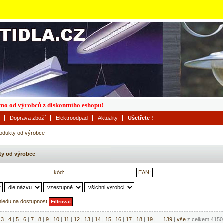
římo od výrobců z diskontního eshopu!
Doprava zboží
Elektroodpad
Aktuality
Ušetřete !
odukty od výrobce
ty od výrobce
kód:
EAN:
hledu na dostupnost
3
|
4
|
5
|
6
|
7
|
8
|
9
|
10
|
11
|
12
|
13
|
14
|
15
|
16
|
17
|
18
|
19
|
...
139
|
vše
z celkem 4150 