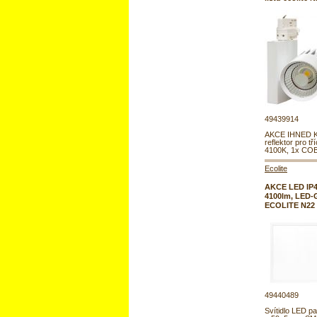
49439914
AKCE IHNED 
reflektor pro tří
4100K, 1x COB
Ecolite
AKCE LED IP44
4100lm, LED-G
ECOLITE N22
49440489
Svítidlo LED pa