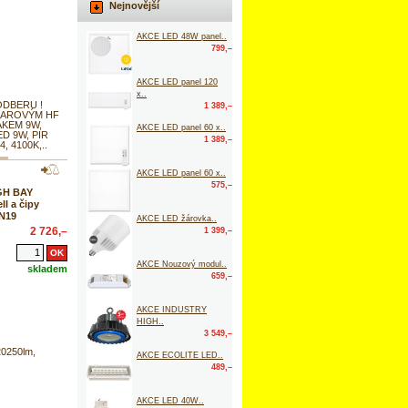
Nejnovější
AKCE LED 48W panel..
799,–
AKCE LED panel 120
x..
ODBERU !
1 389,–
ADAROVÝM HF
KEM 9W,
AKCE LED panel 60 x..
ED 9W, PIR
1 389,–
4, 4100K,..
AKCE LED panel 60 x..
575,–
GH BAY
l a čipy
 N19
AKCE LED žárovka..
2 726,–
1 399,–
AKCE Nouzový modul..
skladem
659,–
AKCE INDUSTRY
HIGH..
3 549,–
20250lm,
AKCE ECOLITE LED..
489,–
AKCE LED 40W..