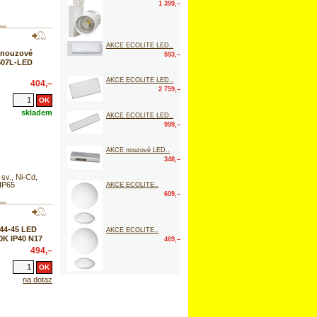
1 399,–
AKCE ECOLITE LED..
 nouzové
593,–
507L-LED
AKCE ECOLITE LED..
404,–
2 759,–
skladem
AKCE ECOLITE LED..
999,–
AKCE nouzové LED..
348,–
v., Ni-Cd,
 IP65
AKCE ECOLITE..
609,–
44-45 LED
AKCE ECOLITE..
0K IP40 N17
469,–
494,–
na dotaz