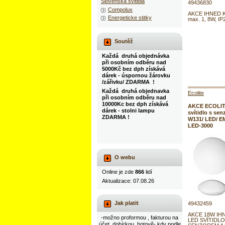
Slovenska svitidla
49436830
Compolux
AKCE IHNED K
Energeticke stitky
max. 1, 8W, IP
Soutěž
Každá druhá objednávka
při osobním odběru nad
5000Kč bez dph získává
dárek - úspornou žárovku
/zářivku/ ZDARMA !
Každá druhá objednavka
Ecolite
při osobním odběru nad
10000Kc bez dph získává
AKCE ECOLIT
dárek - stolni lampu
svítidlo s sen
ZDARMA !
W131/ LED/ E
LED-3000
O webu
Online je zde
866
lidí
Aktualizace: 07.08.26
Jak platit
49432459
AKCE 18W IH
-možno proformou , fakturou na
LED SVÍTIDL
účet, dobírkou, hotově- kdy podle