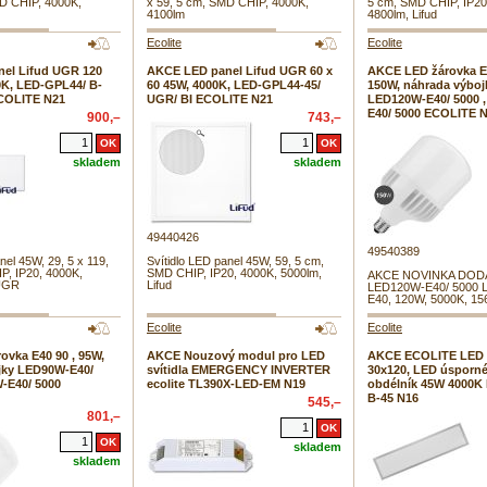
MD CHIP, 4000K,
x 59, 5 cm, SMD CHIP, 4000K,
5 cm, SMD CHIP, IP20
4100lm
4800lm, Lifud
Ecolite
Ecolite
el Lifud UGR 120
AKCE LED panel Lifud UGR 60 x
AKCE LED žárovka E
0K, LED-GPL44/ B-
60 45W, 4000K, LED-GPL44-45/
150W, náhrada výboj
ECOLITE N21
UGR/ BI ECOLITE N21
LED120W-E40/ 5000 
E40/ 5000 ECOLITE 
900,–
743,–
skladem
skladem
49440426
49540389
nel 45W, 29, 5 x 119,
Svítidlo LED panel 45W, 59, 5 cm,
P, IP20, 4000K,
SMD CHIP, IP20, 4000K, 5000lm,
AKCE NOVINKA DODAN
 UGR
Lifud
LED120W-E40/ 5000 L
E40, 120W, 5000K, 15
Ecolite
Ecolite
vka E40 90 , 95W,
AKCE Nouzový modul pro LED
AKCE ECOLITE LED 
jky LED90W-E40/
svítidla EMERGENCY INVERTER
30x120, LED úsporné 
-E40/ 5000
ecolite TL390X-LED-EM N19
obdélník 45W 4000K
B-45 N16
545,–
801,–
skladem
skladem