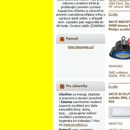
SENZOREM A
zákona o evidenci tržeb je
18W 230V, 36
HF senzor 360 s
prodávající povinen vystavit
kupujícímu účtenku a zároveň je
Ecolite
povinen zaevidovat přijatou tržbu u
správce daně online, v případě
AKCE INDUST
tech. výpadku pak nejpozději do
200W drivery 
48 hodin. Osobní odběr ZDARMA !
Philips ecoli
Partneři
http://energie.cz/
49440362
SMD reflektor,
5000K, IP65, č
Pro zákazníky
Ecolite
AKCE ECOLIT
Ušetřete
za energii, zlepšete
svítidlo IP65
si pracovni a domácí prostředí
N16
!
Zdarma
navrhneme moderní
úsporné osvětlení pro Vaše
kanceláře,firmy, domy,
byty....,zpracujeme měření
osvětlení a protokol pro
hygienika ke kolaudaci ! Vice
49437715
na
www.osvetleni.cz
Nejlepší
ceny a termíny