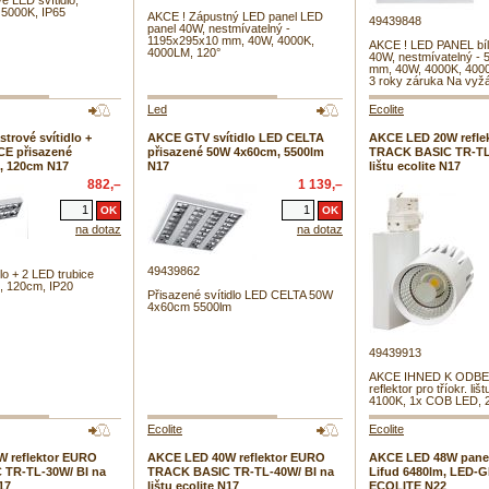
 LED svítidlo,
5000K, IP65
AKCE ! Zápustný LED panel LED
49439848
panel 40W, nestmívatelný -
1195x295x10 mm, 40W, 4000K,
AKCE ! LED PANEL bíl
4000LM, 120°
40W, nestmívatelný -
mm, 40W, 4000K, 4000
3 roky záruka Na vyžá
Led
Ecolite
rové svítidlo +
AKCE GTV svítidlo LED CELTA
AKCE LED 20W refle
E přisazené
přisazené 50W 4x60cm, 5500lm
TRACK BASIC TR-TL-
, 120cm N17
N17
lištu ecolite N17
882,–
1 139,–
na dotaz
na dotaz
49439862
lo + 2 LED trubice
, 120cm, IP20
Přisazené svítidlo LED CELTA 50W
4x60cm 5500lm
49439913
AKCE IHNED K ODBE
reflektor pro tříokr. lišt
4100K, 1x COB LED, 
Ecolite
Ecolite
 reflektor EURO
AKCE LED 40W reflektor EURO
AKCE LED 48W panel
TR-TL-30W/ BI na
TRACK BASIC TR-TL-40W/ BI na
Lifud 6480lm, LED-
N17
lištu ecolite N17
ECOLITE N22