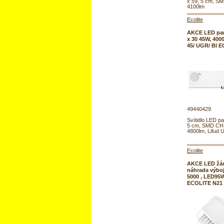
x 59, 5 cm, S
4100lm
Ecolite
AKCE LED pan
x 30 45W, 400
45/ UGR/ BI 
49440429
Svítidlo LED pa
5 cm, SMD CHI
4800lm, Lifud
Ecolite
AKCE LED žáro
náhrada výbo
5000 , LED95W
ECOLITE N21