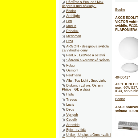
Ušetřete s EcoLed ! Max
úspora s mini náklady !
Ecolite
Ecolite
Archilight
AKCE ECOLIT
Led
VICTOR vnitřn
svítidlo, W131-
Modus
PLAFONIERA
Rabalux
Megaman
Proli
ARGON - designová svítidla
za výhodné ceny
Panlux , LedMed a ostatní
Sádrová a keramická svítidla
Fulgur
Osmont
Paulmann
49436417
Alfa , Top Light , Spot Light
AKCE IHNED K
Diskontni zdroje, Osram ,
max. 60W E27,
Philips , GE a dalsi
IP44, barva bíl
Halla
Ecolite
Trevos
Lucis
AKCE nouzov
Deos
svítidlo TL52
Vyrtych
Cepelik
Artemide
Eglo - svítidla
Unilux , Unolux a Oms kvalitni