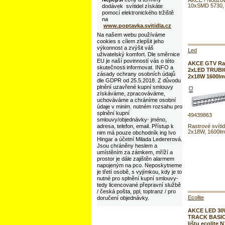
AKCE ! Nouzové
10xSMD 5730, 
dodávek svítidel získáte
pomocí elektronického tržiště
na
www.poptavka.svitidla.cz
Na našem webu používáme
cookies s cílem zlepšit jeho
výkonnost a zvýšit váš
Led
uživatelský komfort. Dle směrnice
EU je naší povinností vás o této
AKCE GTV Rast
skutečnosti informovat. INFO a
2xLED TRUBIC
zásady ochrany osobních údajů
2x18W 1600lm
dle GDPR od 25.5.2018. Z důvodu
plnění uzavřené kupní smlouvy
získáváme, zpracováváme,
uchováváme a chráníme osobní
údaje v minim. nutném rozsahu pro
splnění kupní
49439863
smlouvy/objednávky- jméno,
adresa, telefon, email. Přístup k
Rastrové svítid
2x18W, 1600lm
nim má pouze obchodník ing Ivo
Hingar a účetní Milada Ledererová.
Jsou chráněny heslem a
umístěním za zámkem, mříží a
prostor je dále zajištěn alarmem
napojeným na pco. Neposkytneme
je třetí osobě, s vyjímkou, kdy je to
nutné pro splnění kupní smlouvy-
tedy licencované přepravní službě
/ česká pošta, ppl, toptranz / pro
Ecolite
doručení objednávky.
AKCE LED 30W
TRACK BASIC 
lištu ecolite 