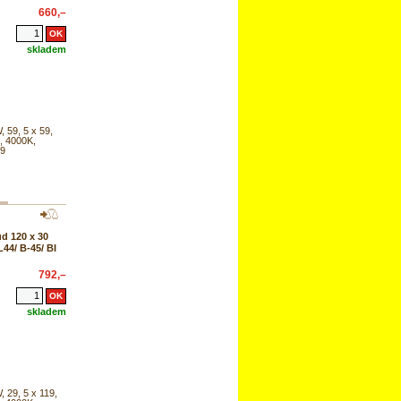
660,–
skladem
, 59, 5 x 59,
, 4000K,
19
d 120 x 30
44/ B-45/ BI
792,–
skladem
, 29, 5 x 119,