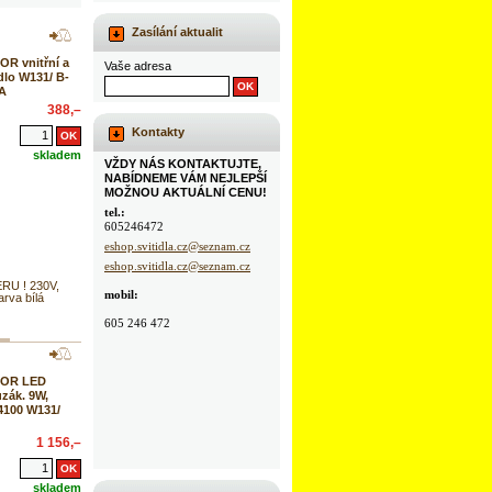
Zasílání aktualit
R vnitřní a
Vaše adresa
dlo W131/ B-
RA
388,–
Kontakty
skladem
VŽDY NÁS KONTAKTUJTE,
NABÍDNEME VÁM NEJLEPŠÍ
MOŽNOU AKTUÁLNÍ CENU!
tel.:
605246472
eshop.svitidla.cz@seznam.cz
eshop.svitidla.cz@seznam.cz
U ! 230V,
mobil:
rva bílá
605 246 472
TOR LED
uzák. 9W,
4100 W131/
1 156,–
skladem