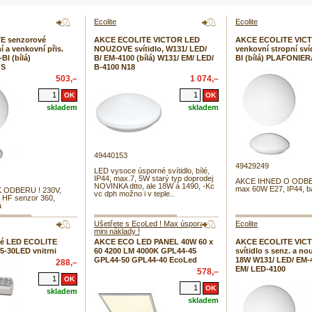
Ecolite
Ecolite
E senzorové
AKCE ECOLITE VICTOR LED
AKCE ECOLITE VICTO
í a venkovní přis.
NOUZOVE svítidlo, W131/ LED/
venkovní stropní sví
BI (bílá)
B/ EM-4100 (bílá) W131/ EM/ LED/
BI (bílá) PLAFONIE
 S
B-4100 N18
503,–
1 074,–
skladem
skladem
49440153
49429249
LED vysoce úsporné svítidlo, bílé,
IP44, max.7, 5W starý typ doprodej
AKCE IHNED O ODBER
NOVINKA dtto, ale 18W á 1490, -Kc
max 60W E27, IP44, ba
 ODBERU ! 230V,
vc dph možno i v teple..
 HF senzor 360,
á
Ušetřete s EcoLed ! Max úspora s
Ecolite
mini náklady !
é LED ECOLITE
AKCE ECO LED PANEL 40W 60 x
AKCE ECOLITE VIC
05-30LED vnitrni
60 4200 LM 4000K GPL44-45
svítidlo s senz. a no
GPL44-50 GPL44-40 EcoLed
18W W131/ LED/ EM-
288,–
EM/ LED-4100
578,–
skladem
skladem