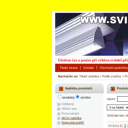
Ušetřete čas a peníze při výběru svítidel p
Titulní strana
Kontakt
Obchodní podmínky
Nacházíte se:
Titulní stránka
>
Podle značky
>
Pr
Nabídka produktů
Produk
produkty
výrobci
název:
Oblíbené
Hlídací pes
Porovnávání
Vybíráte bez o
Akční nabídka
Nejprodávanější
Stránka
1
|
2
|