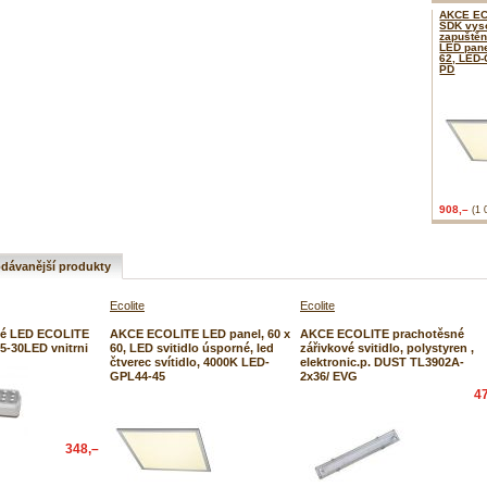
AKCE EC
SDK vys
zapuštěn
LED pane
62, LED-
PD
908,–
(1 
dávanější produkty
Ecolite
Ecolite
é LED ECOLITE
AKCE ECOLITE LED panel, 60 x
AKCE ECOLITE prachotěsné
05-30LED vnitrni
60, LED svitidlo úsporné, led
zářivkové svitidlo, polystyren ,
čtverec svítidlo, 4000K LED-
elektronic.p. DUST TL3902A-
GPL44-45
2x36/ EVG
4
348,–