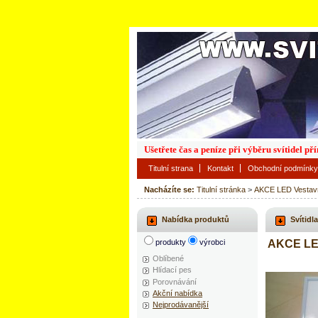
Ušetřete čas a peníze při výběru svítidel p
Titulní strana
Kontakt
Obchodní podmínky
Nacházíte se:
Titulní stránka
>
AKCE LED Vestavné
Nabídka produktů
Svítidla
produkty
výrobci
AKCE LED
Oblíbené
Hlídací pes
Porovnávání
Akční nabídka
Nejprodávanější