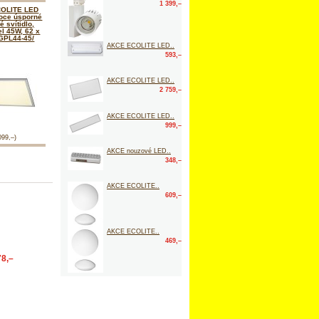
1 399,–
OLITE LED
oce úsporné
é svítidlo,
l 45W, 62 x
GPL44-45/
AKCE ECOLITE LED..
593,–
AKCE ECOLITE LED..
2 759,–
AKCE ECOLITE LED..
999,–
099,–)
AKCE nouzové LED..
348,–
AKCE ECOLITE..
609,–
AKCE ECOLITE..
469,–
78,–