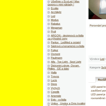
Ušetřete s EcoLed ! Max
úspora s mini náklady !
Ecolite
Archilight
Led
Modus
Rabalux
Porovnání pr
Megaman
Proli
ARGON - designová svítidla
za výhodné ceny
Panlux , LedMed a ostatní
Sádrová a keramická svítidla
Fulgur
Osmont
Paulmann
Výrobce
Led
Alfa , Top Light , Spot Light
Diskontni zdroje, Osram ,
Kategorie
Svít
Philips , GE a dalsi
Halla
Trevos
Rozší
Lucis
Deos
LED panel h
Vyrtych
zavěšení pomo
Cepelik
LED panel je 
Artemide
rovnoměrné sv
Eglo - svítidla
Unilux , Unolux a Oms kvalitni