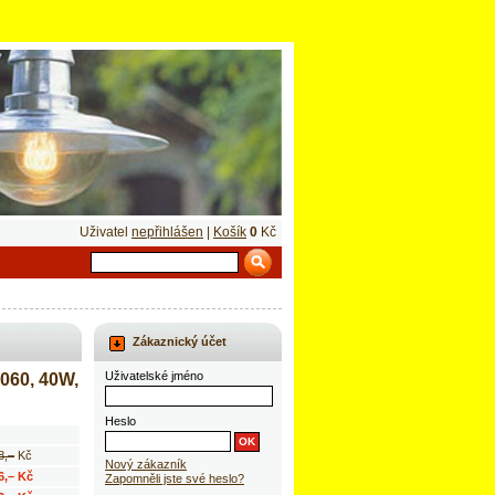
Uživatel
nepřihlášen
|
Košík
0
Kč
Zákaznický účet
Uživatelské jméno
060, 40W,
Heslo
8,–
Kč
Nový zákazník
6,– Kč
Zapomněli jste své heslo?