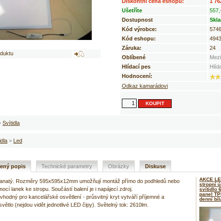
Diskontní cena eshopu:
1 76
Ušetříte
557,
Dostupnost
Skl
Kód výrobce:
574
Kód eshopu:
494
Záruka:
24
oduktu
Oblíbené
Mezi
Hlídací pes
Hlíd
Hodnocení:
Odkaz kamarádovi
>
Svítidla
idla
>
Led
řený popis
Technické parametry
Obrázky
Diskuse
AKCE LE
ranatý. Rozměry 595x595x12mm umožňují montáž přímo do podhledů nebo
stropní 
cí lanek ke stropu. Součástí balení je i napájecí zdroj.
svítidlo
panel TP
vhodný pro kancelářské osvětlení - průsvitný kryt vytváří příjemné a
denní bí
ětlo (nejdou vidět jednotlivé LED čipy). Světelný tok: 2610lm.