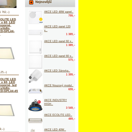
Nejnovější
AKCE LED 48W panel..
1 762,–)
799,–
OLITE LED
0 x 60, LED
úsporné,
AKCE LED panel 120
vítidlo,
x..
ED-GPL44-
0
1 389,–
AKCE LED panel 60 x..
1 389,–
AKCE LED panel 60 x..
575,–
AKCE LED žárovka..
125,–)
1 399,–
OLITE LED
0 x 60, LED
úsporné, led
AKCE Nouzový modul..
vítidlo,
659,–
ED-GPL44-45
AKCE INDUSTRY
HIGH..
3 549,–
AKCE ECOLITE LED..
489,–
9,–)
AKCE LED 40W..