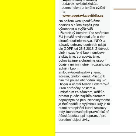
dodávek svítidel získáte
pomocí elektronického tržiště
na
www.poptavka.svitidla.cz
Na našem webu používáme
cookies s cílem zlepšit jeho
výkonnost a zvýšit váš
uživatelský komfort. Dle směrnice
EU je naší povinností vás o této
skutečnosti informovat. INFO a
zásady ochrany osobních údajů
dle GDPR od 25.5.2018. Z důvodu
plnění uzavřené kupní smlouvy
získáváme, zpracováváme,
uchováváme a chráníme osobní
údaje v minim. nutném rozsahu pro
splnění kupní
smlouvy/objednávky- jméno,
adresa, telefon, email. Přístup k
nim má pouze obchodník ing Ivo
Hingar a účetní Milada Ledererová.
Jsou chráněny heslem a
umístěním za zámkem, mříží a
prostor je dále zajištěn alarmem
napojeným na pco. Neposkytneme
je třetí osobě, s vyjímkou, kdy je to
nutné pro splnění kupní smlouvy-
tedy licencované přepravní službě
/ česká pošta, ppl, toptranz / pro
doručení objednávky.