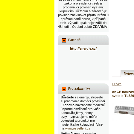
zákona o evidenci tržeb je
prodávající povinen vystavit
kupujícímu účtenku a zároveň je
povinen zaevidovat přijatou tržbu u
správce daně online, v případě
tech. výpadku pak nejpozději do
48 hodin. Osobní odběr ZDARMA !
Partneři
http://energie.cz/
Nejpro
Ecolite
Pro zákazníky
AKCE nouzov
svítidlo TL52
Ušetřete
za energii, zlepšete
si pracovni a domácí prostředí
!
Zdarma
navrhneme moderní
úsporné osvětlení pro Vaše
kanceláře,firmy, domy,
byty....,zpracujeme měření
osvětlení a protokol pro
hygienika ke kolaudaci ! Vice
na
www.osvetleni.cz
Nejlepší
ceny a termíny