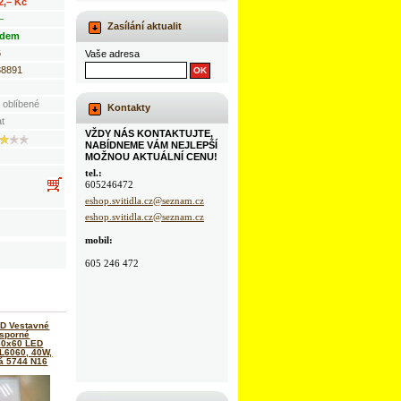
2,– Kč
–
Zasílání aktualit
adem
6
Vaše adresa
38891
 oblíbené
Kontakty
at
VŽDY NÁS KONTAKTUJTE,
NABÍDNEME VÁM NEJLEPŠÍ
MOŽNOU AKTUÁLNÍ CENU!
tel.:
605246472
eshop.svitidla.cz@seznam.cz
eshop.svitidla.cz@seznam.cz
mobil:
605 246 472
D Vestavné
úsporné
 60x60 LED
L6060, 40W,
lá 5744 N16