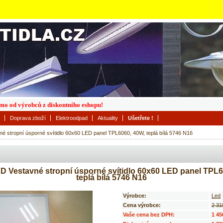
římo od výrobců z diskontního eshopu!
Doprava zboží
Elektroodpad
Aktuality
Ušetřete !
 stropní úsporné svítidlo 60x60 LED panel TPL6060, 40W, teplá bílá 5746 N16
 Vestavné stropní úsporné svítidlo 60x60 LED panel TPL6
teplá bílá 5746 N16
Výrobce:
Led
Cena výrobce:
2 31
Vaše cena bez DPH:
1 45