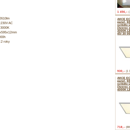
1 456,–
(
:2610lm
AKCE EC
panel, 6
í:230V AC
svitidlo 
a:3000K
čtverec s
3000K L
5x595x12mm
45/ 30 0
000h
:2 roky
930,–
(1 
AKCE EC
panel, 6
svitidlo 
čtverec s
4000K L
718,–
(86