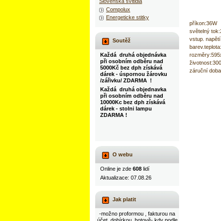
Slovenska svitidla
Compolux
Energeticke stitky
příkon:36W
světelný tok
vstup. napět
Soutěž
barev.teplot
rozměry:59
Každá druhá objednávka
při osobním odběru nad
životnost:30
5000Kč bez dph získává
záruční doba
dárek - úspornou žárovku
/zářivku/ ZDARMA !
Každá druhá objednavka
při osobním odběru nad
10000Kc bez dph získává
dárek - stolni lampu
ZDARMA !
O webu
Online je zde
608
lidí
Aktualizace: 07.08.26
Jak platit
-možno proformou , fakturou na
účet, dobírkou, hotově- kdy podle