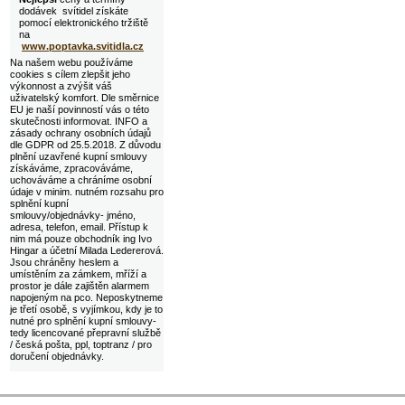
dodávek svítidel získáte
pomocí elektronického tržiště
na
www.poptavka.svitidla.cz
Na našem webu používáme
cookies s cílem zlepšit jeho
výkonnost a zvýšit váš
uživatelský komfort. Dle směrnice
EU je naší povinností vás o této
skutečnosti informovat. INFO a
zásady ochrany osobních údajů
dle GDPR od 25.5.2018. Z důvodu
plnění uzavřené kupní smlouvy
získáváme, zpracováváme,
uchováváme a chráníme osobní
údaje v minim. nutném rozsahu pro
splnění kupní
smlouvy/objednávky- jméno,
adresa, telefon, email. Přístup k
nim má pouze obchodník ing Ivo
Hingar a účetní Milada Ledererová.
Jsou chráněny heslem a
umístěním za zámkem, mříží a
prostor je dále zajištěn alarmem
napojeným na pco. Neposkytneme
je třetí osobě, s vyjímkou, kdy je to
nutné pro splnění kupní smlouvy-
tedy licencované přepravní službě
/ česká pošta, ppl, toptranz / pro
doručení objednávky.