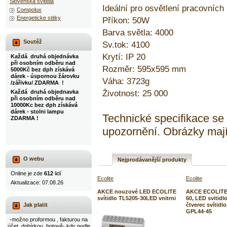
Slovenska svitidla
Ideální pro osvětlení pracovních
Compolux
Energeticke stitky
Příkon: 50W
Barva světla: 4000
Soutěž
Sv.tok: 4100
Krytí: IP 20
Každá druhá objednávka
při osobním odběru nad
Rozměr: 595x595 mm
5000Kč bez dph získává
dárek - úspornou žárovku
Váha: 3723g
/zářivku/ ZDARMA !
Životnost: 25 000
Každá druhá objednavka
při osobním odběru nad
10000Kc bez dph získává
dárek - stolni lampu
Technické specifikace s
ZDARMA !
upozornění. Obrázky mají
O webu
Nejprodávanější produkty
Online je zde
612
lidí
Ecolite
Ecolite
Aktualizace: 07.08.26
AKCE nouzové LED ECOLITE
AKCE ECOLITE 
svítidlo TL5205-30LED vnitrni
60, LED svitidl
čtverec svítidl
Jak platit
GPL44-45
-možno proformou , fakturou na
účet, dobírkou, hotově- kdy podle