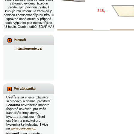
zákona o evidenci tržeb je
prodávající povinen vystavit
348,–
kupujícímu účtenku a zároveň je
povinen zaevidovat přijatou tržbu u
správce daně online, v případě
tech. výpadku pak nejpozději do
48 hodin. Osobní odběr ZDARMA !
Partneři
http://energie.cz/
Pro zákazníky
Ušetřete
za energii, zlepšete
si pracovni a domácí prostředí
!
Zdarma
navrhneme moderní
úsporné osvětlení pro Vaše
kanceláře,firmy, domy,
byty....,zpracujeme měření
osvětlení a protokol pro
hygienika ke kolaudaci ! Vice
na
www.osvetleni.cz
Nejlepší
ceny a termíny