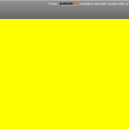
Firma -
EUROPE
MC
, modulární obchodní systém B2C a