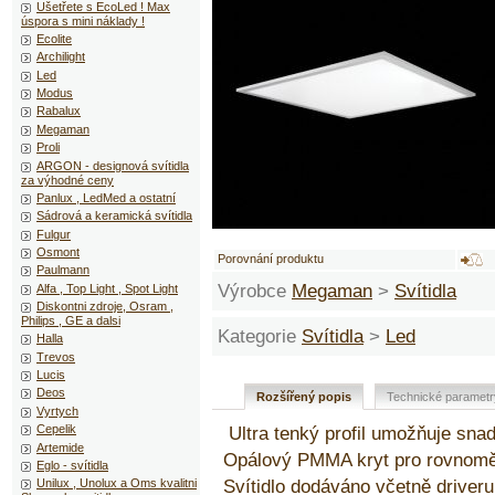
Ušetřete s EcoLed ! Max
úspora s mini náklady !
Ecolite
Archilight
Led
Modus
Rabalux
Megaman
Proli
ARGON - designová svítidla
za výhodné ceny
Panlux , LedMed a ostatní
Sádrová a keramická svítidla
Fulgur
Osmont
Porovnání produktu
Paulmann
Výrobce
Megaman
>
Svítidla
Alfa , Top Light , Spot Light
Diskontni zdroje, Osram ,
Philips , GE a dalsi
Kategorie
Svítidla
>
Led
Halla
Trevos
Lucis
Deos
Rozšířený popis
Technické parametr
Vyrtych
Cepelik
Ultra tenký profil umožňuje snad
Artemide
Opálový PMMA kryt pro rovnoměr
Eglo - svítidla
Svítidlo dodáváno včetně driveru
Unilux , Unolux a Oms kvalitni