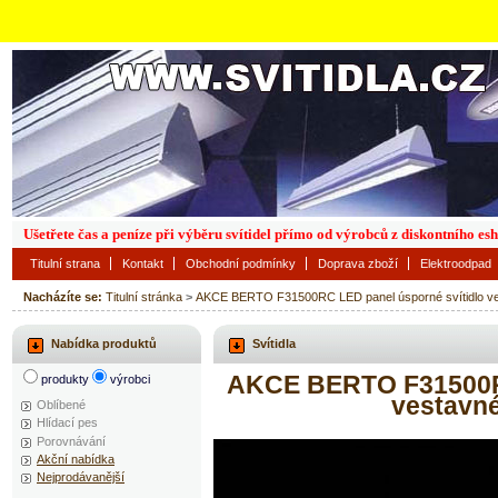
Ušetřete čas a peníze při výběru svítidel přímo od výrobců z diskontního es
Titulní strana
Kontakt
Obchodní podmínky
Doprava zboží
Elektroodpad
Nacházíte se:
Titulní stránka
>
AKCE BERTO F31500RC LED panel úsporné svítidlo
Nabídka produktů
Svítidla
AKCE BERTO F31500RC
produkty
výrobci
vestav
Oblíbené
Hlídací pes
Porovnávání
Akční nabídka
Nejprodávanější