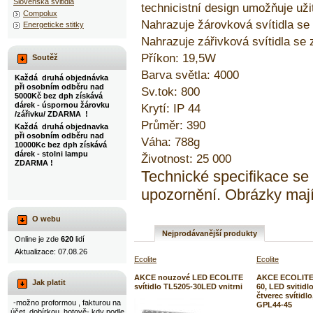
Slovenska svitidla
technicistní design umožňuje užit
Compolux
Nahrazuje žárovková svítidla s
Energeticke stitky
Nahrazuje zářivková svítidla se
Příkon: 19,5W
Soutěž
Barva světla: 4000
Každá druhá objednávka
při osobním odběru nad
Sv.tok: 800
5000Kč bez dph získává
dárek - úspornou žárovku
Krytí: IP 44
/zářivku/ ZDARMA !
Průměr: 390
Každá druhá objednavka
při osobním odběru nad
Váha: 788g
10000Kc bez dph získává
dárek - stolni lampu
Životnost: 25 000
ZDARMA !
Technické specifikace s
upozornění. Obrázky mají
O webu
Nejprodávanější produkty
Online je zde
620
lidí
Aktualizace: 07.08.26
Ecolite
Ecolite
AKCE nouzové LED ECOLITE
AKCE ECOLITE 
Jak platit
svítidlo TL5205-30LED vnitrni
60, LED svitidl
čtverec svítidl
-možno proformou , fakturou na
GPL44-45
účet, dobírkou, hotově- kdy podle