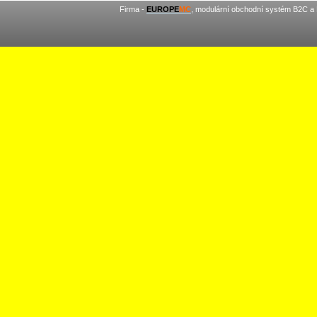
Firma -
EUROPE
MC
, modulární obchodní systém B2C a