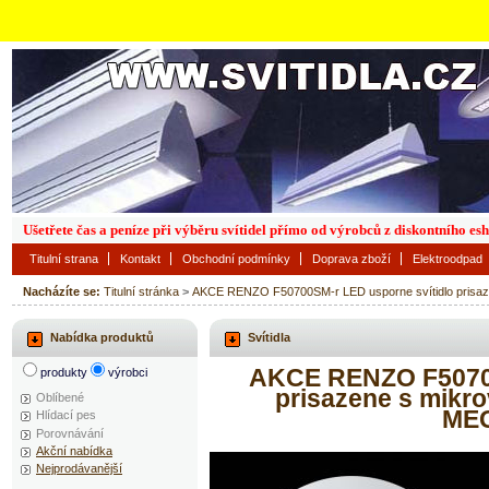
Ušetřete čas a peníze při výběru svítidel přímo od výrobců z diskontního es
Titulní strana
Kontakt
Obchodní podmínky
Doprava zboží
Elektroodpad
Nacházíte se:
Titulní stránka
>
AKCE RENZO F50700SM-r LED usporne svítidlo pris
Nabídka produktů
Svítidla
AKCE RENZO F50700
produkty
výrobci
prisazene s mikr
Oblíbené
ME
Hlídací pes
Porovnávání
Akční nabídka
Nejprodávanější