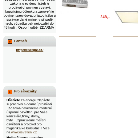
zákona o evidenci tržeb je
prodávající povinen vystavit
kupujícímu účtenku a zároveň je
povinen zaevidovat přijatou tržbu u
348,–
správce daně online, v případě
tech. výpadku pak nejpozději do
48 hodin. Osobní odběr ZDARMA !
Partneři
http://energie.cz/
Pro zákazníky
Ušetřete
za energii, zlepšete
si pracovni a domácí prostředí
!
Zdarma
navrhneme moderní
úsporné osvětlení pro Vaše
kanceláře,firmy, domy,
byty....,zpracujeme měření
osvětlení a protokol pro
hygienika ke kolaudaci ! Vice
na
www.osvetleni.cz
Nejlepší
ceny a termíny