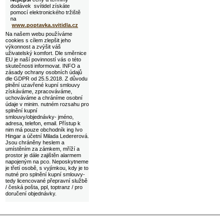
dodávek svítidel získáte
pomocí elektronického tržiště
na
www.poptavka.svitidla.cz
Na našem webu používáme
cookies s cílem zlepšit jeho
výkonnost a zvýšit váš
uživatelský komfort. Dle směrnice
EU je naší povinností vás o této
skutečnosti informovat. INFO a
zásady ochrany osobních údajů
dle GDPR od 25.5.2018. Z důvodu
plnění uzavřené kupní smlouvy
získáváme, zpracováváme,
uchováváme a chráníme osobní
údaje v minim. nutném rozsahu pro
splnění kupní
smlouvy/objednávky- jméno,
adresa, telefon, email. Přístup k
nim má pouze obchodník ing Ivo
Hingar a účetní Milada Ledererová.
Jsou chráněny heslem a
umístěním za zámkem, mříží a
prostor je dále zajištěn alarmem
napojeným na pco. Neposkytneme
je třetí osobě, s vyjímkou, kdy je to
nutné pro splnění kupní smlouvy-
tedy licencované přepravní službě
/ česká pošta, ppl, toptranz / pro
doručení objednávky.