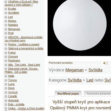
Ušetřete s EcoLed ! Max
úspora s mini náklady !
Ecolite
Archilight
Led
Modus
Rabalux
Megaman
Proli
ARGON - designová svítidla
za výhodné ceny
Panlux , LedMed a ostatní
Sádrová a keramická svítidla
Fulgur
Osmont
Paulmann
Porovnání produktu
Alfa , Top Light , Spot Light
Diskontni zdroje, Osram ,
Výrobce
Megaman
>
Svítidla
Philips , GE a dalsi
Halla
Kategorie
Svítidla
>
Led
nebo
Sví
Trevos
Lucis
Deos
Vyrtych
Rozšířený popis
Technické parametr
Cepelik
Artemide
Vyšší stupeň krytí pro aplikace
Eglo - svítidla
Opálový PMMA kryt pro rovnoměr
Unilux , Unolux a Oms kvalitni