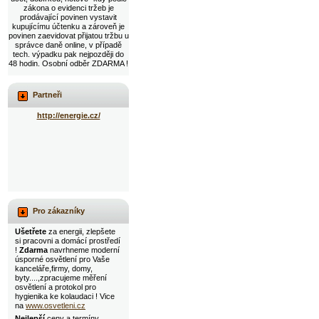
zákona o evidenci tržeb je
prodávající povinen vystavit
kupujícímu účtenku a zároveň je
povinen zaevidovat přijatou tržbu u
správce daně online, v případě
tech. výpadku pak nejpozději do
48 hodin. Osobní odběr ZDARMA !
Partneři
http://energie.cz/
Pro zákazníky
Ušetřete
za energii, zlepšete
si pracovni a domácí prostředí
!
Zdarma
navrhneme moderní
úsporné osvětlení pro Vaše
kanceláře,firmy, domy,
byty....,zpracujeme měření
osvětlení a protokol pro
hygienika ke kolaudaci ! Vice
na
www.osvetleni.cz
Nejlepší
ceny a termíny