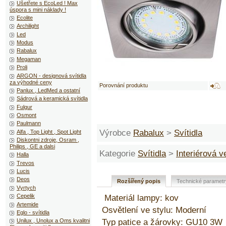
Ušetřete s EcoLed ! Max
úspora s mini náklady !
Ecolite
Archilight
Led
Modus
Rabalux
Megaman
Proli
ARGON - designová svítidla
za výhodné ceny
Porovnání produktu
Panlux , LedMed a ostatní
Sádrová a keramická svítidla
Fulgur
Osmont
Paulmann
Výrobce
Rabalux
>
Svítidla
Alfa , Top Light , Spot Light
Diskontni zdroje, Osram ,
Philips , GE a dalsi
Kategorie
Svítidla
>
Interiérová 
Halla
Trevos
Lucis
Deos
Rozšířený popis
Technické parametr
Vyrtych
Cepelik
Materiál lampy: kov
Artemide
Osvětlení ve stylu: Moderní
Eglo - svítidla
Typ patice a žárovky: GU10 3W
Unilux , Unolux a Oms kvalitni