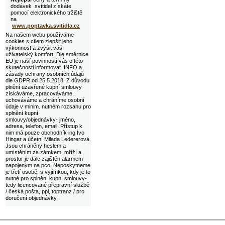
dodávek svítidel získáte
pomocí elektronického tržiště
na
www.poptavka.svitidla.cz
Na našem webu používáme
cookies s cílem zlepšit jeho
výkonnost a zvýšit váš
uživatelský komfort. Dle směrnice
EU je naší povinností vás o této
skutečnosti informovat. INFO a
zásady ochrany osobních údajů
dle GDPR od 25.5.2018. Z důvodu
plnění uzavřené kupní smlouvy
získáváme, zpracováváme,
uchováváme a chráníme osobní
údaje v minim. nutném rozsahu pro
splnění kupní
smlouvy/objednávky- jméno,
adresa, telefon, email. Přístup k
nim má pouze obchodník ing Ivo
Hingar a účetní Milada Ledererová.
Jsou chráněny heslem a
umístěním za zámkem, mříží a
prostor je dále zajištěn alarmem
napojeným na pco. Neposkytneme
je třetí osobě, s vyjímkou, kdy je to
nutné pro splnění kupní smlouvy-
tedy licencované přepravní službě
/ česká pošta, ppl, toptranz / pro
doručení objednávky.