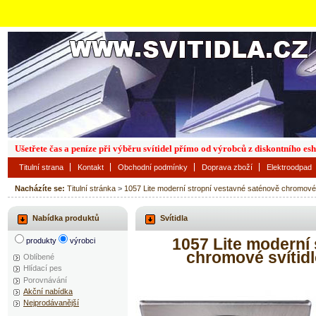
Ušetřete čas a peníze při výběru svítidel přímo od výrobců z diskontního es
Titulní strana
Kontakt
Obchodní podmínky
Doprava zboží
Elektroodpad
Nacházíte se:
Titulní stránka
>
1057 Lite moderní stropní vestavné saténově chromové s
Nabídka produktů
Svítidla
1057 Lite moderní
produkty
výrobci
chromové svítidl
Oblíbené
Hlídací pes
Porovnávání
Akční nabídka
Nejprodávanější