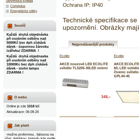
Slovenska svitidla
Ochrana IP: IP40
Compolux
Energeticke stitky
Technické specifikace s
Soutěž
upozornění. Obrázky mají 
Každá druhá objednávka
při osobním odběru nad
5000Kč bez dph získává
Nejprodávanější produkty
dárek - úspornou žárovku
/zářivku/ ZDARMA !
Ecolite
Ecolite
Každá druhá objednavka
při osobním odběru nad
AKCE nouzové LED ECOLITE
AKCE ECOLITE 
10000Kc bez dph získává
svítidlo TL5205-30LED vnitrni
60, LED svitidl
dárek - stolni lampu
čtverec svítidl
ZDARMA !
GPL44-45
348,–
O webu
Online je zde
1018
lidí
Aktualizace: 06.08.26
Jak platit
-možno proformou , fakturou na
účet, dobírkou, hotově- kdy podle