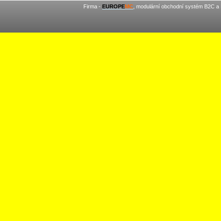
Firma -
EUROPE
MC
, modulární obchodní systém B2C a