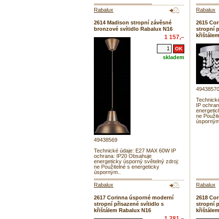
Rabalux
Rabalux
2614 Madison stropní závěsné
2615 Cor
bronzové svítidlo Rabalux N16
stropní p
křištále
1 157,–
skladem
4943857
Technick
IP ochra
energetic
ne Použit
úsporným
49438569
Technické údaje: E27 MAX 60W IP
ochrana: IP20 Obsahuje
energeticky úsporný světelný zdroj:
ne Použitelné s energeticky
úsporným..
Rabalux
Rabalux
2617 Corinna úsporné moderní
2618 Cor
stropní přisazené svítidlo s
stropní p
křištálem Rabalux N16
křištále
1 281,–