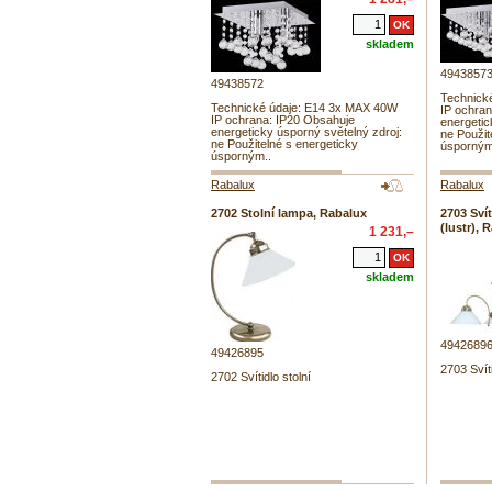
skladem
4943857
49438572
Technick
Technické údaje: E14 3x MAX 40W
IP ochra
IP ochrana: IP20 Obsahuje
energetic
energeticky úsporný světelný zdroj:
ne Použit
ne Použitelné s energeticky
úsporným
úsporným..
Rabalux
Rabalux
2702 Stolní lampa, Rabalux
2703 Sví
(lustr), 
1 231,–
skladem
4942689
49426895
2703 Svít
2702 Svítidlo stolní