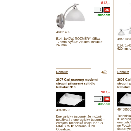
812,–
skladem
49431485
E14, 1x40W, ROZMĚRY: šířka:
4943148
175mm, výška: 210mm, hloubka:
240mm
E14, 3x4
620mm, d
Rabalux
Rabalux
2607 Carl úsporné moderní
2608 Car
stropní přisazené svítidlo
stropní p
Rabalux N16
Rabalux
983,–
skladem
4943856
49438562
Technick
Energeticky úsporné: Je možné
IP ochra
používat i s energeticky úsporným
energetic
zdrojem Technické údaje: E27 2x
ne Použit
MAX 60W IP ochrana: IP20
úsporným
Obsahuje..