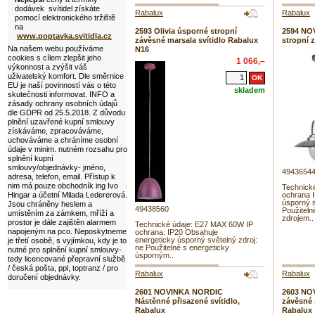
dodávek svítidel získáte
Rabalux
Rabalux
pomocí elektronického tržiště
na
2593 Olivia úsporné stropní
2594 NO
www.poptavka.svitidla.cz
závěsné marsala svítidlo Rabalux
stropní 
Na našem webu používáme
N16
cookies s cílem zlepšit jeho
1 066,–
výkonnost a zvýšit váš
uživatelský komfort. Dle směrnice
EU je naší povinností vás o této
skladem
skutečnosti informovat. INFO a
zásady ochrany osobních údajů
dle GDPR od 25.5.2018. Z důvodu
plnění uzavřené kupní smlouvy
získáváme, zpracováváme,
uchováváme a chráníme osobní
údaje v minim. nutném rozsahu pro
splnění kupní
smlouvy/objednávky- jméno,
4943654
adresa, telefon, email. Přístup k
nim má pouze obchodník ing Ivo
Technick
Hingar a účetní Milada Ledererová.
ochrana 
úsporný s
Jsou chráněny heslem a
49438560
Použiteln
umístěním za zámkem, mříží a
zdrojem..
prostor je dále zajištěn alarmem
Technické údaje: E27 MAX 60W IP
napojeným na pco. Neposkytneme
ochrana: IP20 Obsahuje
energeticky úsporný světelný zdroj:
je třetí osobě, s vyjímkou, kdy je to
ne Použitelné s energeticky
nutné pro splnění kupní smlouvy-
úsporným..
tedy licencované přepravní službě
/ česká pošta, ppl, toptranz / pro
Rabalux
Rabalux
doručení objednávky.
2601 NOVINKA NORDIC
2603 NO
Nástěnné přisazené svítidlo,
závěsné 
Rabalux
Rabalux