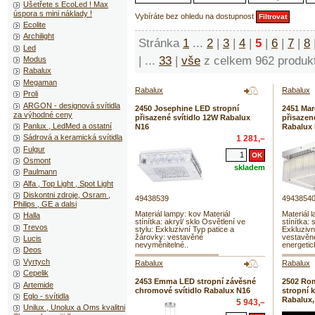
Ušetřete s EcoLed ! Max
úspora s mini náklady !
Vybíráte bez ohledu na dostupnost
Ecolite
Archilight
Stránka
1
...
2
|
3
|
4
|
5
|
6
|
7
|
8
Led
|
...
33
|
vše
z celkem 962 produk
Modus
Rabalux
Megaman
Rabalux
Rabalux
Proli
ARGON - designová svítidla
2450 Josephine LED stropní
2451 Mar
za výhodné ceny
přisazené svítidlo 12W Rabalux
přisazen
Panlux , LedMed a ostatní
N16
Rabalux
Sádrová a keramická svítidla
1 281,–
Fulgur
Osmont
skladem
Paulmann
Alfa , Top Light , Spot Light
Diskontni zdroje, Osram ,
49438539
4943854
Philips , GE a dalsi
Materiál lampy: kov Materiál
Materiál 
Halla
stínítka: akryl/ sklo Osvětlení ve
stínítka: 
Trevos
stylu: Exkluzivní Typ patice a
Exkluzivn
žárovky: vestavěné
vestavěn
Lucis
nevyměnitelné..
energetic
Deos
Vyrtych
Rabalux
Rabalux
Cepelik
2453 Emma LED stropní závěsné
2502 Ro
Artemide
chromové svítidlo Rabalux N16
stropní k
Eglo - svítidla
Rabalux,
5 943,–
Unilux , Unolux a Oms kvalitni