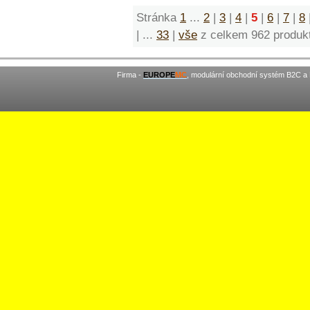
Stránka
1
...
2
|
3
|
4
|
5
|
6
|
7
|
8
|
...
33
|
vše
z celkem 962 produk
Firma -
EUROPE
MC
, modulární obchodní systém B2C a