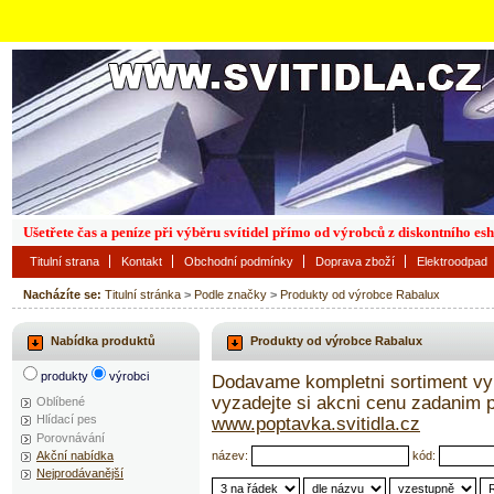
Ušetřete čas a peníze při výběru svítidel přímo od výrobců z diskontního es
Titulní strana
Kontakt
Obchodní podmínky
Doprava zboží
Elektroodpad
Nacházíte se:
Titulní stránka
>
Podle značky
>
Produkty od výrobce Rabalux
Nabídka produktů
Produkty od výrobce Rabalux
produkty
výrobci
Dodavame kompletni sortiment vyr
vyzadejte si akcni cenu zadanim
Oblíbené
Hlídací pes
www.poptavka.svitidla.cz
Porovnávání
název:
kód:
Akční nabídka
Nejprodávanější