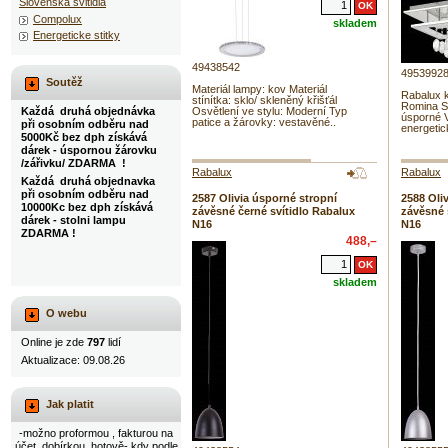
Slovenska svitidla
Compolux
skladem
Energeticke stitky
49438542
4953992
Soutěž
Materiál lampy: kov Materiál
Rabalux 
stínítka: sklo/ skleněný křišťál
Romina S
Každá druhá objednávka
Osvětlení ve stylu: Moderní Typ
úsporné 
patice a žárovky: vestavěné..
při osobním odběru nad
energetic
5000Kč bez dph získává
dárek - úspornou žárovku
/zářivku/ ZDARMA !
Rabalux
Rabalux
Každá druhá objednavka
při osobním odběru nad
2587 Olivia úsporné stropní
2588 Oli
10000Kc bez dph získává
závěsné černé svítidlo Rabalux
závěsné 
dárek - stolni lampu
N16
N16
ZDARMA !
488,–
skladem
O webu
Online je zde
797
lidí
Aktualizace: 09.08.26
Jak platit
-možno proformou , fakturou na
účet, dobírkou, hotově- kdy podle