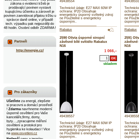
49438554
4943855
zákona o evidenci tržeb je
prodávající povinen vystavit
Technické údaje: E27 MAX 60W IP
Technick
ochrana: IP20 Obsahuje
ochrana:
kupujícímu účtenku a zároveň je
energeticky úsporný světelný zdroj:
energetic
povinen zaevidovat přijatou tržbu u
ne Použitelné s energeticky
ne Použit
správce daně online, v případě
úsporným..
úsporným
tech. výpadku pak nejpozději do
48 hodin. Osobní odběr ZDARMA !
Rabalux
Rabalux
2590 Olivia úsporné stropní
2591 Oli
Partneři
závěsné bílé svítidlo Rabalux
závěsné 
N16
N16
http://energie.cz/
1 066,–
skladem
Pro zákazníky
Ušetřete
za energii, zlepšete
si pracovni a domácí prostředí
!
Zdarma
navrhneme moderní
úsporné osvětlení pro Vaše
49438557
4943855
kanceláře,firmy, domy,
byty....,zpracujeme měření
Technické údaje: E27 MAX 60W IP
Technick
osvětlení a protokol pro
ochrana: IP20 Obsahuje
ochrana:
hygienika ke kolaudaci ! Vice
energeticky úsporný světelný zdroj:
energetic
na
www.osvetleni.cz
ne Použitelné s energeticky
ne Použit
úsporným..
úsporným
Nejlepší
ceny a termíny