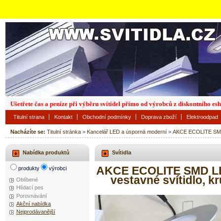
Ušetřete čas a peníze při výběru svítidel přímo od výrobců z diskontního es
Titulní strana
Kontakt
Obchodní podmínky
Doprava zboží
Elektroodpad
Nacházíte se:
Titulní stránka
>
Kancelář LED a úsporná moderní
>
AKCE ECOLITE SMD 
Nabídka produktů
Svítidla
AKCE ECOLITE SMD LE
produkty
výrobci
vestavné svítidlo,
Oblíbené
Hlídací pes
Porovnávání
Akční nabídka
Nejprodávanější