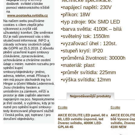
Technické specifikace:
dodávek svítidel získáte
•napájecí napětí: 230V
pomocí elektronického tržiště
na
•příkon: 18W
www.poptavka.svitidla.cz
•typ zdroje: 90x SMD LED
Na našem webu používáme
cookies s cílem zlepšit jeho
•barva světla: 4100K – bílá
výkonnost a zvýšit váš
uživatelský komfort. Dle směrnice
•světelný tok: 1550lm
EU je naší povinností vás o této
skutečnosti informovat. INFO a
•vyzařovací úhel : 120st.
zásady ochrany osobních údajů
dle GDPR od 25.5.2018. Z důvodu
•stupeň krytí: IP20
plnění uzavřené kupní smlouvy
získáváme, zpracováváme,
•průměrná životnost: 30000h
uchováváme a chráníme osobní
údaje v minim. nutném rozsahu pro
•materiál: plast
splnění kupní
•průměr svítidla: 225mm
smlouvy/objednávky- jméno,
adresa, telefon, email. Přístup k
•výška svítidla: 12mm
nim má pouze obchodník ing Ivo
Hingar a účetní Milada Ledererová.
Jsou chráněny heslem a
umístěním za zámkem, mříží a
prostor je dále zajištěn alarmem
Nejprodávanější produkty
napojeným na pco. Neposkytneme
je třetí osobě, s vyjímkou, kdy je to
nutné pro splnění kupní smlouvy-
Ecolite
Ecolite
tedy licencované přepravní službě
/ česká pošta, ppl, toptranz / pro
AKCE ECOLITE LED panel, 60 x
AKCE ECOLITE
doručení objednávky.
60, LED svitidlo úsporné, led
bílé Vysoce ús
čtverec svítidlo, 4000K LED-
svítidlo, čtve
GPL44-45
4100 NEW