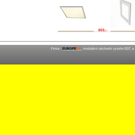
869,–
Firma -
EUROPE
MC
, modulární obchodní systém B2C a