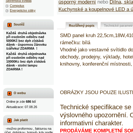
Slovenska svitidla
úsporný moderní
nebo
Dílna, skl
Compolux
Kuchynské a koupelnové LED a 
Energeticke stitky
Soutěž
Rozšířený popis
Technické parametr
Každá druhá objednávka
SMD panel kruh 22,5cm,18W,41
při osobním odběru nad
5000Kč bez dph získává
rámečku: bílá
dárek - úspornou žárovku
/zářivku/ ZDARMA !
Vhodné jako vestavné svítidlo do
Každá druhá objednavka
obchody, prodejny, výklady, hotel
při osobním odběru nad
10000Kc bez dph získává
knihovny, konferenční místnosti, 
dárek - stolni lampu
ZDARMA !
OBRÁZKY JSOU POUZE ILUSTR
O webu
Online je zde
686
lidí
Technické specifikace s
Aktualizace: 07.08.26
výslovného upozornění. 
Jak platit
informativní charakter.
-možno proformou , fakturou na
PRODÁVÁME KOMPLETNÍ SOR
účet, dobírkou, hotově- kdy podle