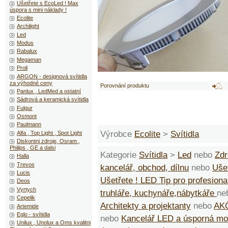
Ušetřete s EcoLed ! Max
úspora s mini náklady !
Ecolite
Archilight
Led
Modus
Rabalux
Megaman
Proli
ARGON - designová svítidla
za výhodné ceny
Porovnání produktu
Panlux , LedMed a ostatní
Sádrová a keramická svítidla
Fulgur
Osmont
Paulmann
Výrobce
Ecolite
>
Svítidla
Alfa , Top Light , Spot Light
Diskontni zdroje, Osram ,
Philips , GE a dalsi
Kategorie
Svítidla
>
Led
nebo
Zdr
Halla
Trevos
kancelář, obchod, dílnu
nebo
Ušet
Lucis
Ušetřete ! LED Tip pro profesiona
Deos
Vyrtych
truhláře, kuchynáře,nábytkáře
ne
Cepelik
Architekty a projektanty
nebo
AK
Artemide
Eglo - svítidla
nebo
Kancelář LED a úsporná m
Unilux , Unolux a Oms kvalitni