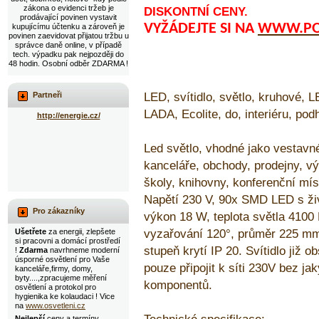
zákona o evidenci tržeb je
DISKONTNÍ CENY.
prodávající povinen vystavit
VYŽÁDEJTE SI NA
WWW.POP
kupujícímu účtenku a zároveň je
povinen zaevidovat přijatou tržbu u
správce daně online, v případě
tech. výpadku pak nejpozději do
48 hodin. Osobní odběr ZDARMA !
LED, svítidlo, světlo, kruhové,
Partneři
LADA, Ecolite, do, interiéru, pod
http://energie.cz/
Led světlo, vhodné jako vestavné
kanceláře, obchody, prodejny, vý
školy, knihovny, konferenční mís
Napětí 230 V, 90x SMD LED s ži
Pro zákazníky
výkon 18 W, teplota světla 4100 
vyzařování 120°, průměr 225 mm
Ušetřete
za energii, zlepšete
si pracovni a domácí prostředí
stupeň krytí IP 20. Svítidlo již ob
!
Zdarma
navrhneme moderní
úsporné osvětlení pro Vaše
pouze připojit k síti 230V bez ja
kanceláře,firmy, domy,
byty....,zpracujeme měření
komponentů.
osvětlení a protokol pro
hygienika ke kolaudaci ! Vice
na
www.osvetleni.cz
Nejlepší
ceny a termíny