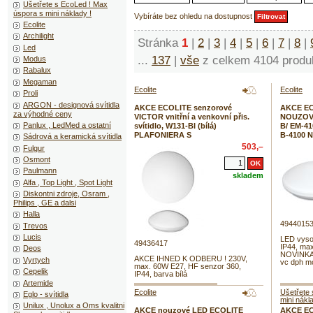
Ušetřete s EcoLed ! Max
úspora s mini náklady !
Vybíráte bez ohledu na dostupnost
Ecolite
Archilight
Stránka
1
|
2
|
3
|
4
|
5
|
6
|
7
|
8
|
Led
...
137
|
vše
z celkem 4104 produ
Modus
Rabalux
Megaman
Ecolite
Ecolite
Proli
ARGON - designová svítidla
AKCE ECOLITE senzorové
AKCE EC
za výhodné ceny
VICTOR vnitřní a venkovní přis.
NOUZOVE 
Panlux , LedMed a ostatní
svítidlo, W131-BI (bílá)
B/ EM-41
PLAFONIERA S
B-4100 
Sádrová a keramická svítidla
503,–
Fulgur
Osmont
Paulmann
skladem
Alfa , Top Light , Spot Light
Diskontni zdroje, Osram ,
Philips , GE a dalsi
Halla
4944015
Trevos
Lucis
LED vysoc
49436417
IP44, max
Deos
NOVINKA 
AKCE IHNED K ODBERU ! 230V,
Vyrtych
vc dph mo
max. 60W E27, HF senzor 360,
Cepelik
IP44, barva bílá
Artemide
Ecolite
Ušetřete 
Eglo - svítidla
mini nákl
Unilux , Unolux a Oms kvalitni
AKCE nouzové LED ECOLITE
AKCE EC