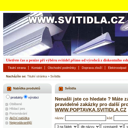
Ušetřete čas a peníze při výběru svítidel přímo od výrobců z diskontního es
Titulní strana
Kontakt
Obchodní podmínky
Doprava zboží
Elektroodpad
Nacházíte se:
Titulní stránka
>
Svítidla
Nabídka produktů
Svítidla
produkty
výrobci
Nenašli jste co hledate ? Máte 
pravidelné zakázky pro další p
Oblíbené
Hlídací pes
WWW.POPTAVKA.SVITIDLA.CZ
Porovnávání
název:
kód:
Akční nabídka
Nejprodávanější