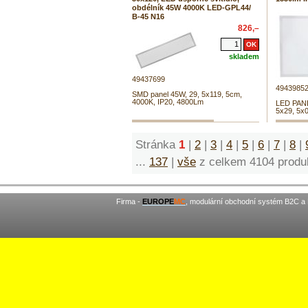
obdélník 45W 4000K LED-GPL44/
B-45 N16
826,–
skladem
49437699
4943985
SMD panel 45W, 29, 5x119, 5cm,
4000K, IP20, 4800Lm
LED PANE
5x29, 5x
Stránka
1
|
2
|
3
|
4
|
5
|
6
|
7
|
8
|
...
137
|
vše
z celkem 4104 produ
Firma -
EUROPE
MC
, modulární obchodní systém B2C a