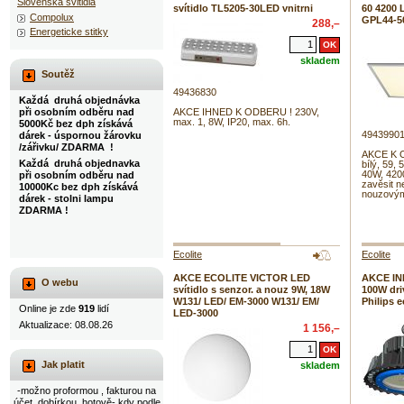
Slovenska svitidla
svítidlo TL5205-30LED vnitrni
60 4200
Compolux
GPL44-5
288,–
Energeticke stitky
skladem
Soutěž
49436830
Každá druhá objednávka
při osobním odběru nad
AKCE IHNED K ODBERU ! 230V,
max. 1, 8W, IP20, max. 6h.
5000Kč bez dph získává
4943990
dárek - úspornou žárovku
/zářivku/ ZDARMA !
AKCE K 
Každá druhá objednavka
bílý, 59,
40W, 420
při osobním odběru nad
zavěsit n
10000Kc bez dph získává
nouzovým
dárek - stolni lampu
ZDARMA !
Ecolite
Ecolite
AKCE ECOLITE VICTOR LED
AKCE IN
O webu
svítidlo s senzor. a nouz 9W, 18W
100W dri
W131/ LED/ EM-3000 W131/ EM/
Philips 
Online je zde
919
lidí
LED-3000
Aktualizace: 08.08.26
1 156,–
Jak platit
skladem
-možno proformou , fakturou na
účet, dobírkou, hotově- kdy podle