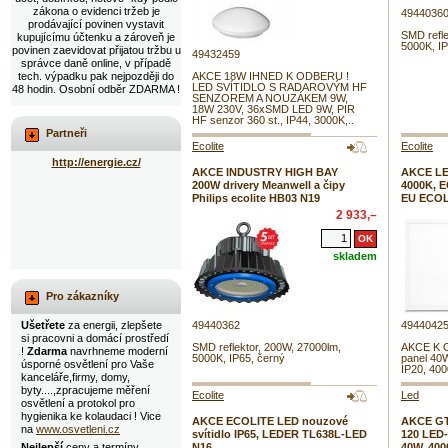
zákona o evidenci tržeb je
4944036
prodávající povinen vystavit
SMD refle
kupujícímu účtenku a zároveň je
5000K, IP
povinen zaevidovat přijatou tržbu u
49432459
správce daně online, v případě
tech. výpadku pak nejpozději do
AKCE 18W IHNED K ODBERU !
LED SVÍTIDLO S RADAROVÝM HF
48 hodin. Osobní odběr ZDARMA !
SENZOREM A NOUZÁKEM 9W,
18W 230V, 36xSMD LED 9W, PIR
HF senzor 360 st., IP44, 3000K,..
Partneři
Ecolite
Ecolite
http://energie.cz/
AKCE INDUSTRY HIGH BAY
AKCE LED
200W drivery Meanwell a čipy
4000K, E
Philips ecolite HB03 N19
EU ECOL
2 933,–
skladem
Pro zákazníky
Ušetřete
za energii, zlepšete
49440362
4944042
si pracovni a domácí prostředí
SMD reflektor, 200W, 27000lm,
AKCE K O
!
Zdarma
navrhneme moderní
5000K, IP65, černý
panel 40
úsporné osvětlení pro Vaše
IP20, 40
kanceláře,firmy, domy,
byty....,zpracujeme měření
Ecolite
Led
osvětlení a protokol pro
hygienika ke kolaudaci ! Vice
AKCE ECOLITE LED nouzové
AKCE GT
na
www.osvetleni.cz
svítidlo IP65, LEDER TL638L-LED
120 LED-
Nejlepší
ceny a termíny
N16
40W, 400