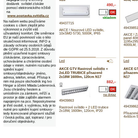
dodávek svítidel získáte
490,–
pomocí elektronického tržiště
na
www.poptavka.svitidla.cz
skladem
Na našem webu používáme
49437715
cookies s cílem zlepšit jeho
4943985
výkonnost a zvýšit váš
AKCE ! Nouzové LED svítidlo,
uživatelský komfort. Dle směrnice
10xSMD 5730, 5000K, IP65
AKCE ! Z
EU je naší povinností vás o této
panel 40W
skutečnosti informovat. INFO a
1195x295
4000LM, 
zásady ochrany osobních údajů
dle GDPR od 25.5.2018. Z důvodu
plnění uzavřené kupní smlouvy
získáváme, zpracováváme,
Led
Led
uchováváme a chráníme osobní
údaje v minim. nutném rozsahu pro
AKCE GTV Rastrové svítidlo +
AKCE GT
splnění kupní
2xLED TRUBICE přisazené
přisazen
smlouvy/objednávky- jméno,
2x18W 1600lm, 120cm N17
N17
adresa, telefon, email. Přístup k
nim má pouze obchodník ing Ivo
882,–
Hingar a účetní Milada Ledererová.
Jsou chráněny heslem a
umístěním za zámkem, mříží a
na dotaz
prostor je dále zajištěn alarmem
49439863
napojeným na pco. Neposkytneme
je třetí osobě, s vyjímkou, kdy je to
4943986
Rastrové svítidlo + 2 LED trubice
nutné pro splnění kupní smlouvy-
2x18W, 1600lm, 120cm, IP20
Přisazen
tedy licencované přepravní službě
4x60cm 
/ česká pošta, ppl, toptranz / pro
doručení objednávky.