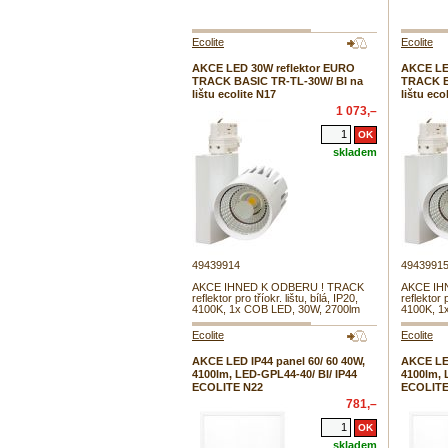
Ecolite
Ecolite
AKCE LED 30W reflektor EURO
AKCE LE
TRACK BASIC TR-TL-30W/ BI na
TRACK B
lištu ecolite N17
lištu eco
1 073,–
skladem
49439914
4943991
AKCE IHNED K ODBERU ! TRACK
AKCE IH
reflektor pro tříokr. lištu, bílá, IP20,
reflektor p
4100K, 1x COB LED, 30W, 2700lm
4100K, 1
Ecolite
Ecolite
AKCE LED IP44 panel 60/ 60 40W,
AKCE LED
4100lm, LED-GPL44-40/ BI/ IP44
4100lm, 
ECOLITE N22
ECOLITE
781,–
skladem