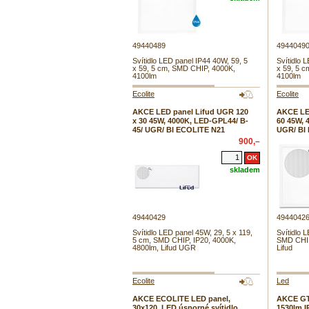
49440489
4944049
Svítidlo LED panel IP44 40W, 59, 5
Svítidlo 
x 59, 5 cm, SMD CHIP, 4000K,
x 59, 5 
4100lm
4100lm
Ecolite
Ecolite
AKCE LED panel Lifud UGR 120
AKCE LE
x 30 45W, 4000K, LED-GPL44/ B-
60 45W, 
45/ UGR/ BI ECOLITE N21
UGR/ BI
900,–
skladem
49440429
4944042
Svítidlo LED panel 45W, 29, 5 x 119,
Svítidlo 
5 cm, SMD CHIP, IP20, 4000K,
SMD CHIP
4800lm, Lifud UGR
Lifud
Ecolite
Led
AKCE ECOLITE LED panel,
AKCE GT
30x120, LED úsporné svítidlo,
1530lm I