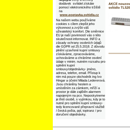
dodávek svítidel získáte
AKCE nouzov
pomocí elektronického tržiště
svítidlo TL52
na
www.poptavka.svitidla.cz
Na našem webu používáme
cookies s cílem zlepšit jeho
výkonnost a zvýšit váš
uživatelský komfort. Dle směrnice
EU je naší povinností vás o této
skutečnosti informovat. INFO a
zásady ochrany osobních údajů
dle GDPR od 25.5.2018. Z důvodu
plnění uzavřené kupní smlouvy
získáváme, zpracováváme,
uchováváme a chráníme osobní
údaje v minim. nutném rozsahu pro
splnění kupní
smlouvy/objednávky- jméno,
adresa, telefon, email. Přístup k
nim má pouze obchodník ing Ivo
Hingar a účetní Milada Ledererová.
Jsou chráněny heslem a
umístěním za zámkem, mříží a
prostor je dále zajištěn alarmem
napojeným na pco. Neposkytneme
je třetí osobě, s vyjímkou, kdy je to
nutné pro splnění kupní smlouvy-
tedy licencované přepravní službě
/ česká pošta, ppl, toptranz / pro
doručení objednávky.