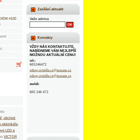
Kč
Zasílání aktualit
D/EM-4100
Vaše adresa
0
bené
Kontakty
VŽDY NÁS KONTAKTUJTE,
NABÍDNEME VÁM NEJLEPŠÍ
MOŽNOU AKTUÁLNÍ CENU!
tel.:
605246472
eshop.svitidla.cz@seznam.cz
eshop.svitidla.cz@seznam.cz
mobil:
605 246 472
ebo
ář, obchod,
 elektrikáře,
vé LED a
bo
VICTOR