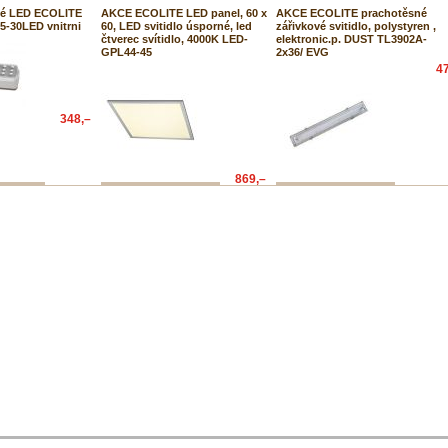
é LED ECOLITE
AKCE ECOLITE LED panel, 60 x
AKCE ECOLITE prachotěsné
05-30LED vnitrni
60, LED svitidlo úsporné, led
zářivkové svitidlo, polystyren ,
čtverec svítidlo, 4000K LED-
elektronic.p. DUST TL3902A-
GPL44-45
2x36/ EVG
4
348,–
869,–