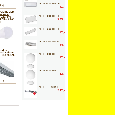
AKCE ECOLITE LED..
7,–)
593,–
OLITE LED
 vysoce
AKCE ECOLITE LED..
 E27, 5W,
LED5W-A60/
2 759,–
0
AKCE ECOLITE LED..
999,–
AKCE nouzové LED..
–)
348,–
řivkové
ské svítidlo
AKCE ECOLITE..
né LLX236AL,
609,–
AKCE ECOLITE..
469,–
9,–)
AKCE LED STREET..
2 459,–