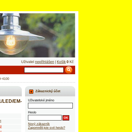
Uživatel
nepřihlášen
|
Košík
0
Kč
D-4100
Zákaznický účet
Uživatelské jméno
1/LED/EM-
Heslo
č
Nový zákazník
Kč
Zapomněli jste své heslo?