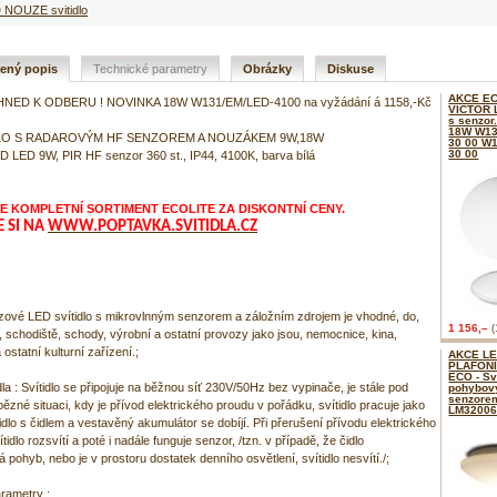
NOUZE svitidlo
řený popis
Technické parametry
Obrázky
Diskuse
AKCE E
HNED K ODBERU ! NOVINKA 18W W131/EM/LED-4100 na vyžádání á 1158,-Kč
VICTOR L
s senzor
18W W13
DLO S RADAROVÝM HF SENZOREM A NOUZÁKEM 9W,18W
30 00 W1
30 00
 LED 9W, PIR HF senzor 360 st., IP44, 4100K, barva bílá
 KOMPLETNÍ SORTIMENT ECOLITE ZA DISKONTNÍ CENY.
E SI NA
WWW.POPTAVKA.SVITIDLA.CZ
uzové LED svítidlo s mikrovlnným senzorem a záložním zdrojem je vhodné, do,
1 156,–
(
 schodiště, schody, výrobní a ostatní provozy jako jsou, nemocnice, kina,
 ostatní kulturní zařízení.;
AKCE L
PLAFONI
ECO - Sví
la : Svítidlo se připojuje na běžnou síť 230V/50Hz bez vypinače, je stále pod
pohybo
senzore
bězné situaci, kdy je přívod elektrického proudu v pořádku, svítidlo pracuje jako
LM32006
idlo s čidlem a vestavěný akumulátor se dobíjí. Při přerušení přívodu elektrického
tidlo rozsvítí a poté i nadále funguje senzor, /tzn. v případě, že čidlo
ohyb, nebo je v prostoru dostatek denního osvětlení, svítidlo nesvítí./;
rametry :