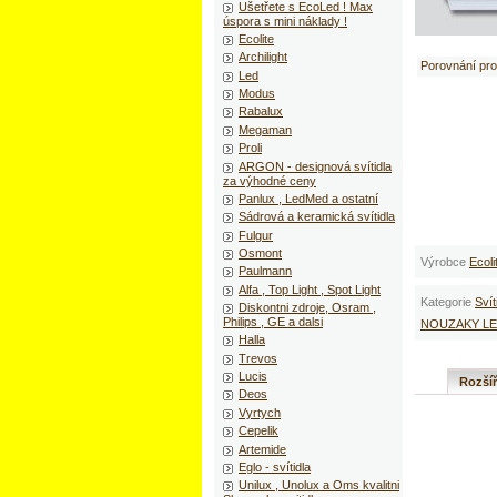
Ušetřete s EcoLed ! Max
úspora s mini náklady !
Ecolite
Archilight
Porovnání pr
Led
Modus
Rabalux
Megaman
Proli
ARGON - designová svítidla
za výhodné ceny
Panlux , LedMed a ostatní
Sádrová a keramická svítidla
Fulgur
Osmont
Výrobce
Ecoli
Paulmann
Alfa , Top Light , Spot Light
Kategorie
Svít
Diskontni zdroje, Osram ,
Philips , GE a dalsi
NOUZAKY LE
Halla
Trevos
Lucis
Rozší
Deos
Vyrtych
Cepelik
Artemide
Eglo - svítidla
Unilux , Unolux a Oms kvalitni