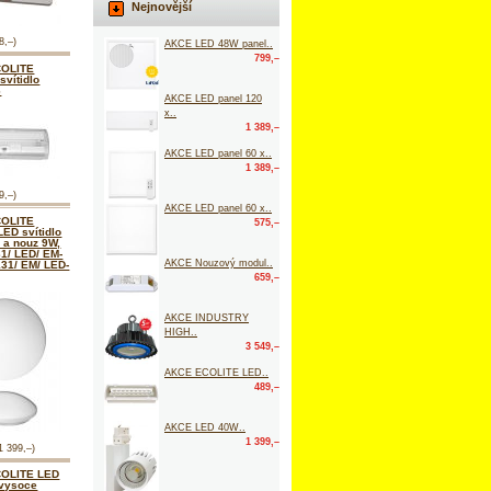
Nejnovější
8,–)
AKCE LED 48W panel..
799,–
COLITE
svítidlo
6
AKCE LED panel 120
x..
1 389,–
AKCE LED panel 60 x..
1 389,–
9,–)
AKCE LED panel 60 x..
COLITE
575,–
ED svítidlo
. a nouz 9W,
1/ LED/ EM-
AKCE Nouzový modul..
31/ EM/ LED-
659,–
AKCE INDUSTRY
HIGH..
3 549,–
AKCE ECOLITE LED..
489,–
AKCE LED 40W..
1 399,–
1 399,–)
OLITE LED
 vysoce