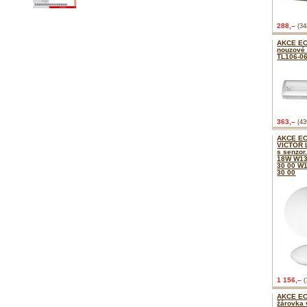
288,–
(34
AKCE E
nouzové 
TL106-0
363,–
(43
AKCE E
VICTOR L
s senzor
18W W13
30 00 W1
30 00
1 156,–
(
AKCE EC
žárovka