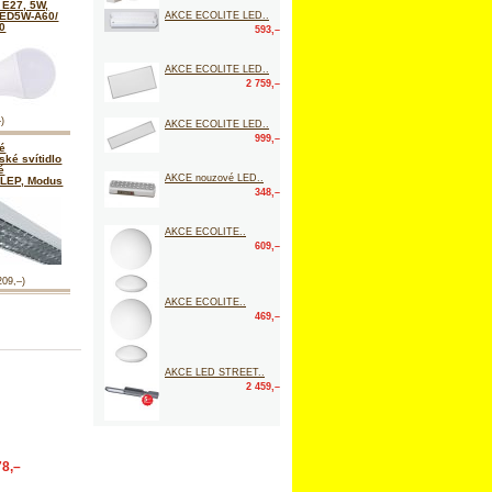
 E27, 5W,
AKCE ECOLITE LED..
LED5W-A60/
0
593,–
AKCE ECOLITE LED..
2 759,–
–)
AKCE ECOLITE LED..
999,–
é
ské svítidlo
é
AKCE nouzové LED..
LEP, Modus
348,–
AKCE ECOLITE..
609,–
209,–)
AKCE ECOLITE..
469,–
AKCE LED STREET..
2 459,–
78,–