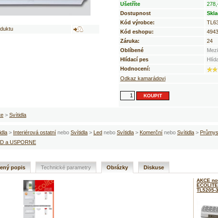
Ušetříte
278,
Dostupnost
Skl
Kód výrobce:
TL6
oduktu
Kód eshopu:
494
Záruka:
24
Oblíbené
Mezi
Hlídací pes
Hlíd
Hodnocení:
Odkaz kamarádovi
te
>
Svítidla
idla
>
Interiérová ostatní
nebo
Svítidla
>
Led
nebo
Svítidla
>
Komerční
nebo
Svítidla
>
Průmys
D a USPORNE
řený popis
Technické parametry
Obrázky
Diskuse
AKCE no
ECOLITE 
TL5205-3