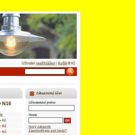
Uživatel
nepřihlášen
|
Košík
0
Kč
Zákaznický účet
Uživatelské jméno
D N16
te
Heslo
–
Kč
– Kč
Nový zákazník
Zapomněli jste své heslo?
– Kč