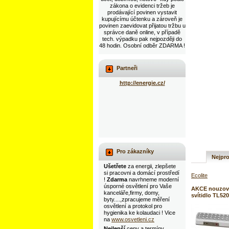
zákona o evidenci tržeb je
prodávající povinen vystavit
kupujícímu účtenku a zároveň je
povinen zaevidovat přijatou tržbu u
správce daně online, v případě
tech. výpadku pak nejpozději do
48 hodin. Osobní odběr ZDARMA !
Partneři
http://energie.cz/
Pro zákazníky
Nejpro
Ušetřete
za energii, zlepšete
si pracovni a domácí prostředí
Ecolite
!
Zdarma
navrhneme moderní
úsporné osvětlení pro Vaše
AKCE nouzov
kanceláře,firmy, domy,
svítidlo TL52
byty....,zpracujeme měření
osvětlení a protokol pro
hygienika ke kolaudaci ! Vice
na
www.osvetleni.cz
Nejlepší
ceny a termíny