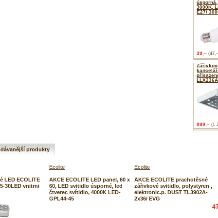
úsporná,
3000K, 
E27/ 300
39,–
(47,
Zářivkov
kancelář
přisazen
LLX236A
999,–
(1 
dávanější produkty
Ecolite
Ecolite
é LED ECOLITE
AKCE ECOLITE LED panel, 60 x
AKCE ECOLITE prachotěsné
05-30LED vnitrni
60, LED svitidlo úsporné, led
zářivkové svitidlo, polystyren ,
čtverec svítidlo, 4000K LED-
elektronic.p. DUST TL3902A-
GPL44-45
2x36/ EVG
4