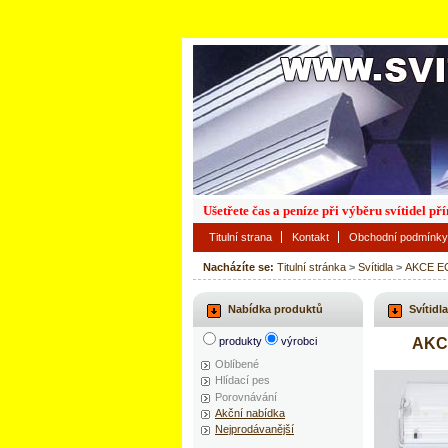
Ušetřete čas a peníze při výběru svítidel p
Titulní strana
Kontakt
Obchodní podmínky
Nacházíte se:
Titulní stránka
>
Svítidla
>
AKCE EC
Nabídka produktů
Svítidla
produkty
výrobci
AKCE
Oblíbené
Hlídací pes
Porovnávání
Akční nabídka
Nejprodávanější