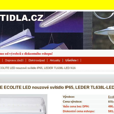
římo od výrobců z diskontního eshopu!
Doprava zboží
Elektroodpad
Aktuality
Ušetřete !
OLITE LED nouzové svítidlo IP65, LEDER TL638L-LED N16
 ECOLITE LED nouzové svítidlo IP65, LEDER TL638L-LE
Výrobce:
Ecoli
Cena výrobce:
870,
Vaše cena bez DPH:
490,
Diskontní cena eshopu:
593,