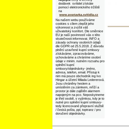
dodávek svítidel získáte
pomocí elektronického tržiště
na
www.poptavka.svitidla.cz
Na našem webu používáme
cookies s cílem zlepšit jeho
výkonnost a zvýšit váš
uživatelský komfort. Dle směrnice
EU je naší povinností vás o této
skutečnosti informovat. INFO a
zásady ochrany osobních údajů
dle GDPR od 25.5.2018. Z důvodu
plnění uzavřené kupní smlouvy
získáváme, zpracováváme,
uchováváme a chráníme osobní
údaje v minim. nutném rozsahu pro
splnění kupní
smlouvy/objednávky- jméno,
adresa, telefon, email. Přístup k
nim má pouze obchodník ing Ivo
Hingar a účetní Milada Ledererová.
Jsou chráněny heslem a
umístěním za zámkem, mříží a
prostor je dále zajištěn alarmem
napojeným na pco. Neposkytneme
je třetí osobě, s vyjímkou, kdy je to
nutné pro splnění kupní smlouvy-
tedy licencované přepravní službě
/ česká pošta, ppl, toptranz / pro
doručení objednávky.