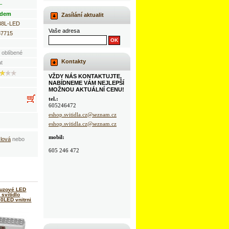
–
adem
Zasílání aktualit
38L-LED
Vaše adresa
37715
 oblíbené
Kontakty
at
VŽDY NÁS KONTAKTUJTE,
NABÍDNEME VÁM NEJLEPŠÍ
MOŽNOU AKTUÁLNÍ CENU!
tel.:
605246472
eshop.svitidla.cz@seznam.cz
eshop.svitidla.cz@seznam.cz
mobil:
lová
nebo
605 246 472
uzové LED
svítidlo
0LED vnitrni