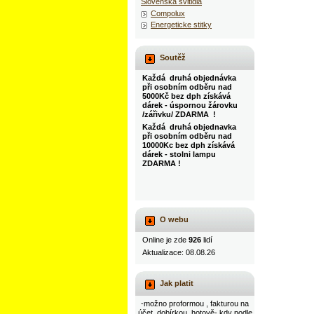
Slovenska svitidla
Compolux
Energeticke stitky
Soutěž
Každá druhá objednávka
při osobním odběru nad
5000Kč bez dph získává
dárek - úspornou žárovku
/zářivku/ ZDARMA !
Každá druhá objednavka
při osobním odběru nad
10000Kc bez dph získává
dárek - stolni lampu
ZDARMA !
O webu
Online je zde
926
lidí
Aktualizace: 08.08.26
Jak platit
-možno proformou , fakturou na
účet, dobírkou, hotově- kdy podle