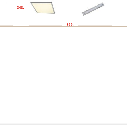
348,–
869,–