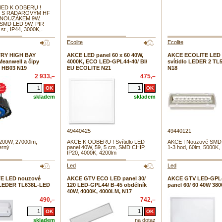
NED K ODBERU !
O S RADAROVÝM HF
 NOUZÁKEM 9W,
xSMD LED 9W, PIR
t., IP44, 3000K,..
Ecolite
Ecolite
RY HIGH BAY
AKCE LED panel 60 x 60 40W,
AKCE ECOLITE LED
Meanwell a čipy
4000K, ECO LED-GPL44-40/ BI/
svítidlo LEDER 2 TL
te HB03 N19
EU ECOLITE N21
N18
2 933,–
475,–
skladem
skladem
49440425
49440121
 200W, 27000lm,
AKCE K ODBERU ! Svítidlo LED
AKCE ! Nouzové SMD s
erný
panel 40W, 59, 5 cm, SMD CHIP,
1-3 hod, 60lm, 5000K,
IP20, 4000K, 4200lm
Led
Led
E LED nouzové
AKCE GTV ECO LED panel 30/
AKCE GTV LED-GPL
, LEDER TL638L-LED
120 LED-GPL44/ B-45 obdélník
panel 60/ 60 40W 380
40W, 4000K, 4000LM, N17
490,–
742,–
skladem
na dotaz