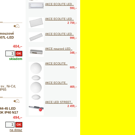
AKCE ECOLITE LED..
593,–
AKCE ECOLITE LED..
2 759,–
 nouzové
AKCE ECOLITE LED..
507L-LED
999,–
404,–
AKCE nouzové LED..
348,–
skladem
AKCE ECOLITE..
609,–
AKCE ECOLITE..
v., Ni-Cd,
469,–
 IP65
AKCE LED STREET..
2 459,–
44-45 LED
0K IP40 N17
494,–
na dotaz