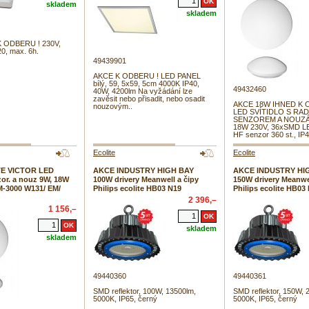
skladem
skladem
 ODBERU ! 230V,
20, max. 6h.
49439901
AKCE K ODBERU ! LED PANEL
bílý, 59, 5x59, 5cm 4000K IP40,
49432460
40W, 4200lm Na vyžádání lze
zavěsit nebo přisadit, nebo osadit
AKCE 18W IHNED K 
nouzovým..
LED SVÍTIDLO S R
SENZOREM A NOUZÁ
18W 230V, 36xSMD L
HF senzor 360 st., IP4
Ecolite
Ecolite
E VICTOR LED
AKCE INDUSTRY HIGH BAY
AKCE INDUSTRY HI
zor. a nouz 9W, 18W
100W drivery Meanwell a čipy
150W drivery Meanwel
M-3000 W131/ EM/
Philips ecolite HB03 N19
Philips ecolite HB03
2 396,–
1 156,–
skladem
skladem
49440360
49440361
SMD reflektor, 100W, 13500lm,
SMD reflektor, 150W, 
5000K, IP65, černý
5000K, IP65, černý