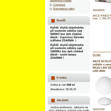
Slovenska svitidla
Compolux
Energeticke stitky
49436830
AKCE IHNED K
max. 1, 8W, IP
Soutěž
Každá druhá objednávka
při osobním odběru nad
5000Kč bez dph získává
dárek - úspornou žárovku
/zářivku/ ZDARMA !
Každá druhá objednavka
při osobním odběru nad
10000Kc bez dph získává
dárek - stolni lampu
Ecolite
ZDARMA !
AKCE ECOLIT
svítidlo s sen
W131/ LED/ E
LED-3000
O webu
Online je zde
658
lidí
Aktualizace: 08.08.26
Jak platit
-možno proformou , fakturou na
49432459
účet, dobírkou, hotově- kdy podle