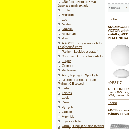
Ušetřete s EcoLed ! Max
úspora s mini náklady !
Stránka
1
|
2
|
Ecolite
Archilight
Ecolite
Led
Modus
AKCE ECOLIT
Rabalux
VICTOR vnitřn
Megaman
svítidlo, W131-
PLAFONIERA
Proli
ARGON - designová svítidla
za výhodné ceny
Panlux , LedMed a ostatní
Sádrová a keramická svítidla
Fulgur
Osmont
Paulmann
Alfa , Top Light , Spot Light
Diskontni zdroje, Osram ,
49436417
Philips , GE a dalsi
Halla
AKCE IHNED K
max. 60W E27,
Trevos
IP44, barva bíl
Lucis
Deos
Ecolite
Vyrtych
AKCE nouzov
Cepelik
svítidlo TL52
Artemide
Eglo - svítidla
Unilux , Unolux a Oms kvalitni