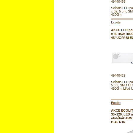
49440489
Svítidlo LED pa
x 59, 5 cm, S
4100lm
Ecolite
AKCE LED pan
x 30 45W, 400
45/ UGR/ BI 
49440429
Svítidlo LED pa
5 cm, SMD CHI
4800lm, Lifud
Ecolite
AKCE ECOLIT
30x120, LED ú
obdélník 45W
B-45 N16