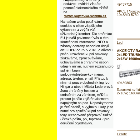
dodávek svítidel získáte
49437715
pomocí elektronického tržiště
AKCE ! Nouzové
na
10xSMD 5730, 
www.poptavka.svitidla.cz
Na našem webu používáme
cookies s cílem zlepšit jeho
výkonnost a zvýšit váš
uživatelský komfort. Dle směrnice
EU je naší povinností vás o této
skutečnosti informovat. INFO a
Led
zásady ochrany osobních údajů
dle GDPR od 25.5.2018. Z důvodu
AKCE GTV Rast
plnění uzavřené kupní smlouvy
2xLED TRUBIC
získáváme, zpracováváme,
2x18W 1600lm
uchováváme a chráníme osobní
údaje v minim. nutném rozsahu pro
splnění kupní
smlouvy/objednávky- jméno,
adresa, telefon, email. Přístup k
nim má pouze obchodník ing Ivo
49439863
Hingar a účetní Milada Ledererová.
Rastrové svítid
Jsou chráněny heslem a
2x18W, 1600lm
umístěním za zámkem, mříží a
prostor je dále zajištěn alarmem
napojeným na pco. Neposkytneme
je třetí osobě, s vyjímkou, kdy je to
nutné pro splnění kupní smlouvy-
tedy licencované přepravní službě
/ česká pošta, ppl, toptranz / pro
doručení objednávky.
Ecolite