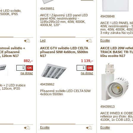
49439851
 LED svítidlo,
5000K, IP65
AKCE ! Zápustný LED panel LED
49439848
panel 40W, nestmívatelný -
1195x295x10 mm, 40W, 4000K,
AKCE ! LED PANEL bíl
4000LM, 120°
40W, nestmívatelný -
mm, 40W, 4000K, 4000
3 roky záruka Na vyžá
Led
Ecolite
rové svítidlo +
AKCE GTV svítidlo LED CELTA
AKCE LED 20W refle
E přisazené
přisazené 50W 4x60cm, 5500lm
TRACK BASIC TR-TL-
, 120cm N17
N17
lištu ecolite N17
882,–
1 139,–
na dotaz
na dotaz
49439862
lo + 2 LED trubice
, 120cm, IP20
Přisazené svítidlo LED CELTA 50W
4x60cm 5500lm
49439913
AKCE IHNED K ODBE
reflektor pro tříokr. lišt
4100K, 1x COB LED, 
Ecolite
Ecolite