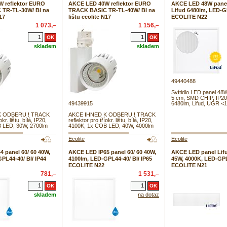
 reflektor EURO
AKCE LED 40W reflektor EURO
AKCE LED 48W panel
TR-TL-30W/ BI na
TRACK BASIC TR-TL-40W/ BI na
Lifud 6480lm, LED-
N17
lištu ecolite N17
ECOLITE N22
1 073,–
1 156,–
skladem
skladem
49440488
Svítidlo LED panel 48W
5 cm, SMD CHIP, IP20
49439915
6480lm, Lifud, UGR <
K ODBERU ! TRACK
AKCE IHNED K ODBERU ! TRACK
okr. lištu, bílá, IP20,
reflektor pro tříokr. lištu, bílá, IP20,
 LED, 30W, 2700lm
4100K, 1x COB LED, 40W, 4000lm
Ecolite
Ecolite
 panel 60/ 60 40W,
AKCE LED IP65 panel 60/ 60 40W,
AKCE LED panel Lifu
PL44-40/ BI/ IP44
4100lm, LED-GPL44-40/ BI/ IP65
45W, 4000K, LED-GPL
ECOLITE N22
ECOLITE N21
781,–
1 531,–
skladem
na dotaz