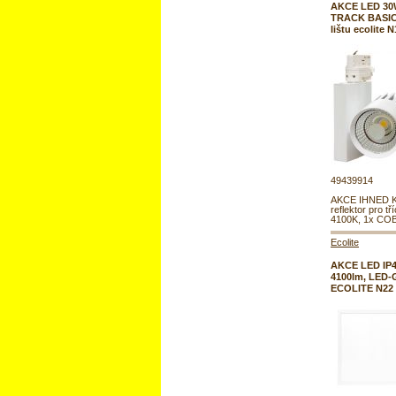
AKCE LED 30W
TRACK BASIC 
lištu ecolite 
49439914
AKCE IHNED 
reflektor pro tří
4100K, 1x COB
Ecolite
AKCE LED IP44
4100lm, LED-G
ECOLITE N22