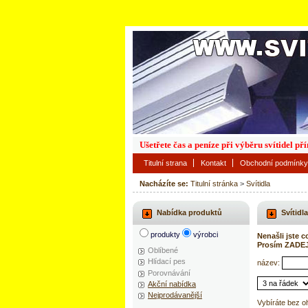
Ušetřete čas a peníze při výběru svítidel p
Titulní strana
Kontakt
Obchodní podmínky
Nacházíte se:
Titulní stránka
>
Svítidla
Nabídka produktů
Svítidla
produkty
výrobci
Nenašli jste c
Prosím ZADE
Oblíbené
Hlídací pes
název:
Porovnávání
Akční nabídka
Nejprodávanější
Vybíráte bez o