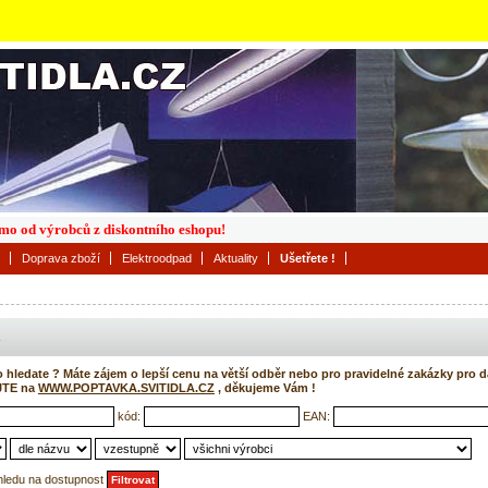
římo od výrobců z diskontního eshopu!
Doprava zboží
Elektroodpad
Aktuality
Ušetřete !
o hledate ? Máte zájem o lepší cenu na větší odběr nebo pro pravidelné zakázky pro d
JTE na
WWW.POPTAVKA.SVITIDLA.CZ
, děkujeme Vám !
kód:
EAN:
hledu na dostupnost