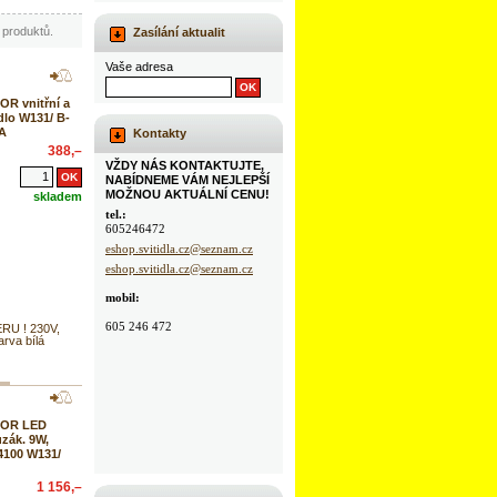
produktů.
Zasílání aktualit
Vaše adresa
R vnitřní a
dlo W131/ B-
RA
Kontakty
388,–
VŽDY NÁS KONTAKTUJTE,
NABÍDNEME VÁM NEJLEPŠÍ
MOŽNOU AKTUÁLNÍ CENU!
skladem
tel.:
605246472
eshop.svitidla.cz@seznam.cz
eshop.svitidla.cz@seznam.cz
mobil:
605 246 472
U ! 230V,
rva bílá
TOR LED
uzák. 9W,
4100 W131/
1 156,–