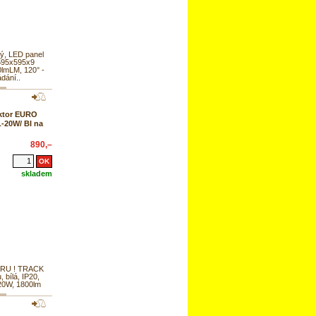
ý, LED panel
 595x595x9
lmLM, 120° -
dání..
ktor EURO
20W/ BI na
890,–
skladem
RU ! TRACK
u, bílá, IP20,
20W, 1800lm