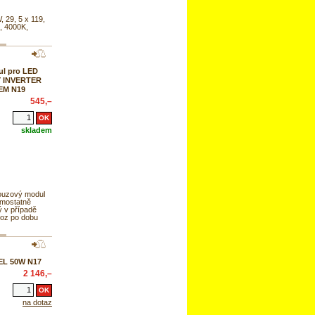
, 29, 5 x 119,
, 4000K,
l pro LED
Y INVERTER
-EM N19
545,–
skladem
uzový modul
mostatně
ý v případě
voz po dobu
EL 50W N17
2 146,–
na dotaz