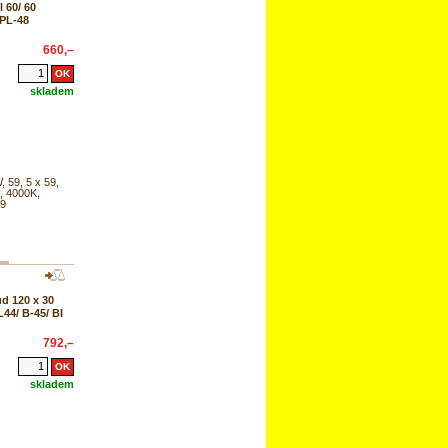
 60/ 60
GPL-48
660,–
skladem
, 59, 5 x 59,
, 4000K,
19
d 120 x 30
44/ B-45/ BI
792,–
skladem