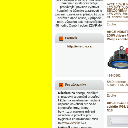
zákona o evidenci tržeb je
AKCE 18W IH
prodávající povinen vystavit
LED SVÍTIDL
kupujícímu účtenku a zároveň je
SENZOREM A
18W 230V, 36
povinen zaevidovat přijatou tržbu u
HF senzor 360 s
správce daně online, v případě
tech. výpadku pak nejpozději do
Ecolite
48 hodin. Osobní odběr ZDARMA !
AKCE INDUST
200W drivery 
Partneři
Philips ecoli
http://energie.cz/
49440362
SMD reflektor,
Pro zákazníky
5000K, IP65, č
Ušetřete
za energii, zlepšete
Ecolite
si pracovni a domácí prostředí
!
Zdarma
navrhneme moderní
AKCE ECOLIT
úsporné osvětlení pro Vaše
svítidlo IP65
kanceláře,firmy, domy,
N16
byty....,zpracujeme měření
osvětlení a protokol pro
hygienika ke kolaudaci ! Vice
na
www.osvetleni.cz
Nejlepší
ceny a termíny