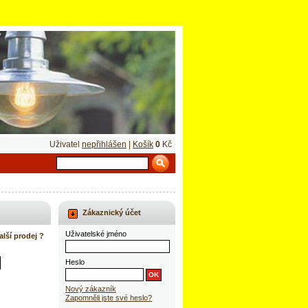
Uživatel
nepřihlášen
|
Košík
0
Kč
Zákaznický účet
Uživatelské jméno
alší prodej ?
Heslo
Nový zákazník
Zapomněli jste své heslo?