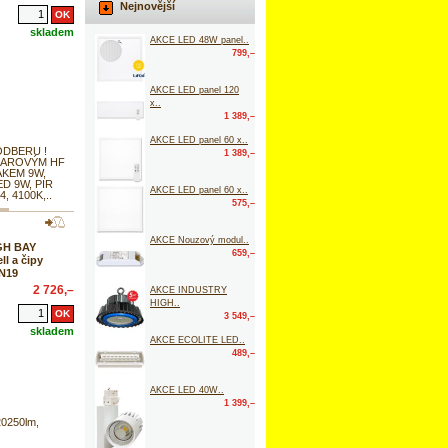
Nejnovější
skladem
AKCE LED 48W panel..
799,–
AKCE LED panel 120
x..
1 389,–
AKCE LED panel 60 x..
ODBERU !
1 389,–
ADAROVÝM HF
KEM 9W,
ED 9W, PIR
AKCE LED panel 60 x..
4, 4100K,..
575,–
AKCE Nouzový modul..
GH BAY
659,–
l a čipy
 N19
2 726,–
AKCE INDUSTRY
HIGH..
3 549,–
skladem
AKCE ECOLITE LED..
489,–
AKCE LED 40W..
1 399,–
20250lm,