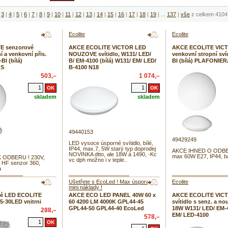
3
|
4
|
5
|
6
|
7
|
8
|
9
|
10
|
11
|
12
|
13
|
14
|
15
|
16
|
17
|
18
|
19
|
...
137
|
vše
z celkem 4104 
Ecolite
Ecolite
E senzorové
AKCE ECOLITE VICTOR LED
AKCE ECOLITE VICTO
í a venkovní přis.
NOUZOVE svítidlo, W131/ LED/
venkovní stropní sví
BI (bílá)
B/ EM-4100 (bílá) W131/ EM/ LED/
BI (bílá) PLAFONIE
 S
B-4100 N18
503,–
1 074,–
skladem
skladem
49440153
49429249
LED vysoce úsporné svítidlo, bílé,
IP44, max.7, 5W starý typ doprodej
AKCE IHNED O ODBER
NOVINKA dtto, ale 18W á 1490, -Kc
max 60W E27, IP44, ba
 ODBERU ! 230V,
vc dph možno i v teple..
 HF senzor 360,
á
Ušetřete s EcoLed ! Max úspora s
Ecolite
mini náklady !
é LED ECOLITE
AKCE ECO LED PANEL 40W 60 x
AKCE ECOLITE VIC
05-30LED vnitrni
60 4200 LM 4000K GPL44-45
svítidlo s senz. a no
GPL44-50 GPL44-40 EcoLed
18W W131/ LED/ EM-
288,–
EM/ LED-4100
578,–