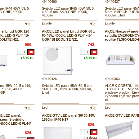
49440490
49440427
nel IP44 40W, 59, 5
Svítidlo LED panel IP65 40W, 59, 5
Svítidlo LED panel 45W
MD CHIP, 4000K,
x 59, 5 cm, SMD CHIP, 4000K,
5 cm, SMD CHIP, IP20
4100lm
4800lm, Lifud
Ecolite
Ecolite
el Lifud UGR 120
AKCE LED panel Lifud UGR 60 x
AKCE Nouzový modu
0K, LED-GPL44/ B-
60 45W, 4000K, LED-GPL44-45/
svítidla EMERGENC
ECOLITE N21
UGR/ BI ECOLITE N21
ecolite TL390X-LED
900,–
743,–
skladem
skladem
49440426
49440363
nel 45W, 29, 5 x 119,
Svítidlo LED panel 45W, 59, 5 cm,
AKCE K ODBERU ! No
P, IP20, 4000K,
SMD CHIP, IP20, 4000K, 5000lm,
TL390X-LED-EM je sa
 UGR
Lifud
prodejný produkt, kter
výpadku zajišťuje pro
až..
Led
Led
E LED panel,
AKCE GTV LED panel 30/ 30 18W
AKCE GTV LED PAN
sporné svítidlo,
1530lm IP40 N17
 4000K LED-GPL44/
626,–
826,–
na dotaz