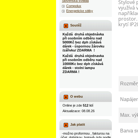
Stylové 
Slovenska svitidla
Compolux
využívá 
Energeticke stitky
napříkla
prostor.
krytí IP2
Soutěž
Každá druhá objednávka
při osobním odběru nad
5000Kč bez dph získává
dárek - úspornou žárovku
/zářivku/ ZDARMA !
Každá druhá objednavka
při osobním odběru nad
10000Kc bez dph získává
dárek - stolni lampu
ZDARMA !
Rozměr
O webu
Napájen
Online je zde
512
lidí
Aktualizace: 08.08.26
Max. vý
Jak platit
Barva s
-možno proformou , fakturou na
účet, dobírkou, hotově- kdy podle