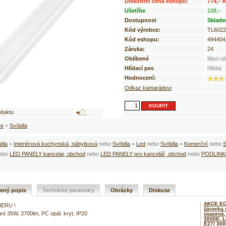
Diskontní cena eshopu:
774,– 
Ušetříte
108,–
Dostupnost
Sklad
Kód výrobce:
TL602
Kód eshopu:
494404
Záruka:
24
Oblíbené
Mezi ob
Hlídací pes
Hlídat
Hodnocení:
Odkaz kamarádovi
oduktu
te
>
Svítidla
idla
>
Interiérová kuchynská, nábytková
nebo
Svítidla
>
Led
nebo
Svítidla
>
Komerční
nebo
S
ebo
LED PANELY kancelar, obchod
nebo
LED PANELY pro kancelář, obchod
nebo
PODLINK
řený popis
Technické parametry
Obrázky
Diskuse
AKCE EC
ERU !
žárovka
pní 35W, 3700lm, PC opál. kryt, IP20
úsporná,
3000K, 
E27/ 300