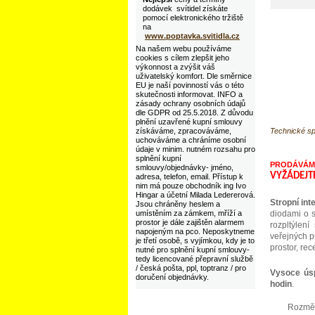
dodávek svítidel získáte
pomocí elektronického tržiště
na
www.poptavka.svitidla.cz
Na našem webu používáme
cookies s cílem zlepšit jeho
výkonnost a zvýšit váš
uživatelský komfort. Dle směrnice
EU je naší povinností vás o této
skutečnosti informovat. INFO a
zásady ochrany osobních údajů
dle GDPR od 25.5.2018. Z důvodu
plnění uzavřené kupní smlouvy
Technické sp
získáváme, zpracováváme,
uchováváme a chráníme osobní
údaje v minim. nutném rozsahu pro
splnění kupní
PRODÁVÁME
smlouvy/objednávky- jméno,
VYŽÁDEJT
adresa, telefon, email. Přístup k
nim má pouze obchodník ing Ivo
Hingar a účetní Milada Ledererová.
Stropní int
Jsou chráněny heslem a
diodami o s
umístěním za zámkem, mříží a
prostor je dále zajištěn alarmem
rozpltýlení
napojeným na pco. Neposkytneme
veřejných p
je třetí osobě, s vyjímkou, kdy je to
prostor, re
nutné pro splnění kupní smlouvy-
tedy licencované přepravní službě
/ česká pošta, ppl, toptranz / pro
Vysoce úsp
doručení objednávky.
hodin
.
Rozměr