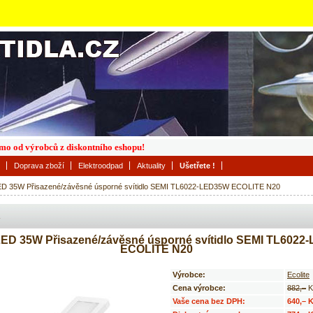
římo od výrobců z diskontního eshopu!
Doprava zboží
Elektroodpad
Aktuality
Ušetřete !
D 35W Přisazené/závěsné úsporné svítidlo SEMI TL6022-LED35W ECOLITE N20
ED 35W Přisazené/závěsné úsporné svítidlo SEMI TL6022
ECOLITE N20
Výrobce:
Ecolite
Cena výrobce:
882,–
K
Vaše cena bez DPH:
640,– 