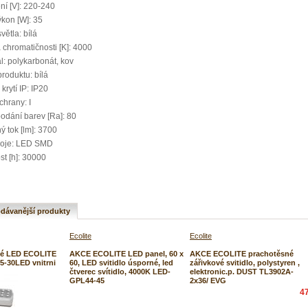
ní [V]: 220-240
ýkon [W]: 35
větla: bílá
 chromatičnosti [K]: 4000
l: polykarbonát, kov
roduktu: bílá
krytí IP: IP20
chrany: I
odání barev [Ra]: 80
ý tok [lm]: 3700
roje: LED SMD
st [h]: 30000
dávanější produkty
Ecolite
Ecolite
é LED ECOLITE
AKCE ECOLITE LED panel, 60 x
AKCE ECOLITE prachotěsné
05-30LED vnitrni
60, LED svitidlo úsporné, led
zářivkové svitidlo, polystyren ,
čtverec svítidlo, 4000K LED-
elektronic.p. DUST TL3902A-
GPL44-45
2x36/ EVG
4