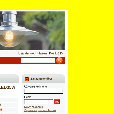
Uživatel
nepřihlášen
|
Košík
0
Kč
Zákaznický účet
Uživatelské jméno
-LED35W
Heslo
č
Nový zákazník
Kč
Zapomněli jste své heslo?