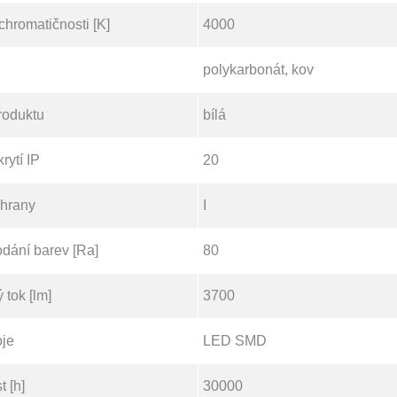
chromatičnosti [K]
4000
polykarbonát, kov
roduktu
bílá
rytí IP
20
chrany
I
odání barev [Ra]
80
 tok [lm]
3700
oje
LED SMD
t [h]
30000