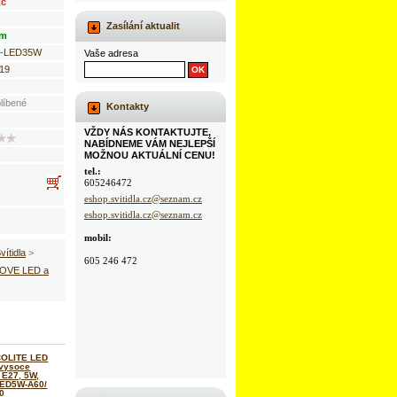
Kč
Zasílání aktualit
em
2-LED35W
Vaše adresa
19
líbené
Kontakty
VŽDY NÁS KONTAKTUJTE,
NABÍDNEME VÁM NEJLEPŠÍ
MOŽNOU AKTUÁLNÍ CENU!
tel.:
605246472
eshop.svitidla.cz@seznam.cz
eshop.svitidla.cz@seznam.cz
mobil:
vítidla
>
605 246 472
OVE LED a
OLITE LED
 vysoce
 E27, 5W,
LED5W-A60/
0