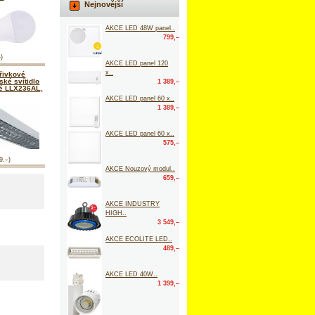
Nejnovější
AKCE LED 48W panel..
799,–
–)
AKCE LED panel 120
x..
řivkové
ské svítidlo
1 389,–
né LLX236AL,
AKCE LED panel 60 x..
1 389,–
AKCE LED panel 60 x..
575,–
9,–)
AKCE Nouzový modul..
659,–
AKCE INDUSTRY
HIGH..
3 549,–
AKCE ECOLITE LED..
489,–
AKCE LED 40W..
1 399,–