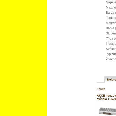
Napáje
Max. v
Barva s
Teplota
Materiá
Barva p
Stupeň 
Třída o
Index p
Světeln
Typ zd
Životno
Nejpro
Ecolite
AKCE nouzov
svítidlo TL52