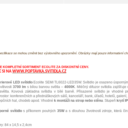
ecifikace se mohou změnit bez výslovného upozornění. Obrázky mají pouze informativní c
 KOMPLETNÍ SORTIMENT ECOLITE ZA DISKONTNÍ CENY.
E SI NA
WWW.POPTAVKA.SVITIDLA.CZ
erierové LED svítidlo
Ecolite SEMI TL6022-LED35W. Svítidlo je osazeno úsporn
vítivosti
3700 lm
s bílou barvou světla –
4000K
. Mléčný difuzor svítidla zajišťuj
 světla. Kovová základna svítidla v bílé barvě. Přisazené svítidlo je vhodné p
rostor: konferenčních a přednáškových sálů, kanceláří, bank, úřadů, hotelů, galerií
cepčních hal, chodeb apod. Vhodné
k montáži na strop nebo stěnu
. Stupeň
krytí I
orné svítidlo
s příkonem pouhých
35W
a s dlouhou životností zdroje, která či
y: 84 x 14,5 x 2,4cm