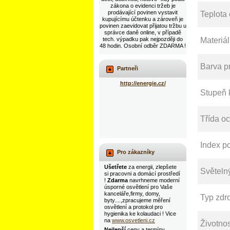
zákona o evidenci tržeb je
prodávající povinen vystavit
Teplota 
kupujícímu účtenku a zároveň je
povinen zaevidovat přijatou tržbu u
správce daně online, v případě
Materiál
tech. výpadku pak nejpozději do
48 hodin. Osobní odběr ZDARMA !
Barva p
Partneři
http://energie.cz/
Stupeň k
Třída o
Index p
Pro zákazníky
Ušetřete
za energii, zlepšete
Světelný
si pracovni a domácí prostředí
!
Zdarma
navrhneme moderní
úsporné osvětlení pro Vaše
kanceláře,firmy, domy,
Typ zdr
byty....,zpracujeme měření
osvětlení a protokol pro
hygienika ke kolaudaci ! Vice
na
www.osvetleni.cz
Životnos
Nejlepší
ceny a termíny