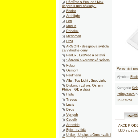
Ušetřete s EcoLed ! Max
úspora s mini náklady !
Ecolite
Archilight
Led
Modus
Rabalux
Megaman
Proli
ARGON - designová svítidla
za výhodné ceny
Panlux , LedMed a ostatní
Sádrová a keramická svítidla
Fulgur
Porovnání pr
Osmont
Paulmann
Výrobce
Ecoli
Alfa , Top Light , Spot Light
Diskontni zdroje, Osram ,
Kategorie
Svít
Philips , GE a dalsi
Průmyslová
n
Halla
Trevos
USPORNE
Lucis
Deos
Vyrtych
Rozší
Cepelik
Artemide
AKCE K ODB
Eglo - svítidla
LED sv. stro
Unilux , Unolux a Oms kvalitni