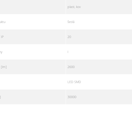
plast, kov
uktu
šedá
 IP
20
ny
I
 [lm]
2600
LED SMD
]
30000