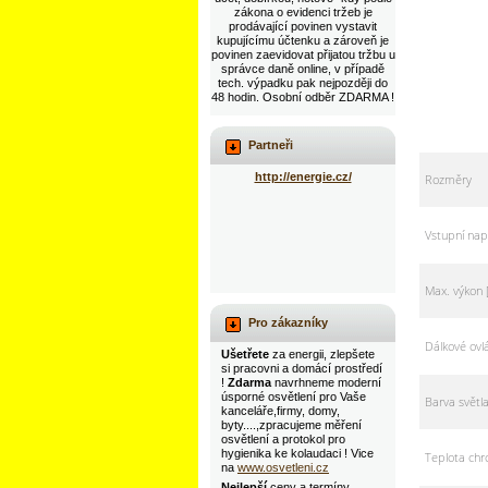
zákona o evidenci tržeb je
prodávající povinen vystavit
kupujícímu účtenku a zároveň je
povinen zaevidovat přijatou tržbu u
správce daně online, v případě
tech. výpadku pak nejpozději do
48 hodin. Osobní odběr ZDARMA !
Partneři
http://energie.cz/
Rozměry
Vstupní napě
Max. výkon
Pro zákazníky
Dálkové ovl
Ušetřete
za energii, zlepšete
si pracovni a domácí prostředí
!
Zdarma
navrhneme moderní
úsporné osvětlení pro Vaše
Barva světl
kanceláře,firmy, domy,
byty....,zpracujeme měření
osvětlení a protokol pro
hygienika ke kolaudaci ! Vice
Teplota chr
na
www.osvetleni.cz
Nejlepší
ceny a termíny