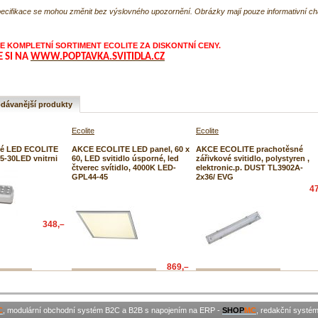
ecifikace se mohou změnit bez výslovného upozornění. Obrázky mají pouze informativní c
 KOMPLETNÍ SORTIMENT ECOLITE ZA DISKONTNÍ CENY.
E SI NA
WWW.POPTAVKA.SVITIDLA.CZ
dávanější produkty
Ecolite
Ecolite
é LED ECOLITE
AKCE ECOLITE LED panel, 60 x
AKCE ECOLITE prachotěsné
05-30LED vnitrni
60, LED svitidlo úsporné, led
zářivkové svitidlo, polystyren ,
čtverec svítidlo, 4000K LED-
elektronic.p. DUST TL3902A-
GPL44-45
2x36/ EVG
4
348,–
869,–
C
, modulární obchodní systém B2C a B2B s napojením na ERP -
SHOP
MC
, redakční systé