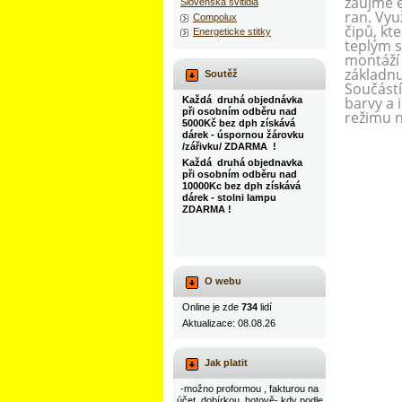
zaujme e
Slovenska svitidla
ran. Vyu
Compolux
čipů, kt
Energeticke stitky
teplým s
montáží
základnu
Soutěž
Součástí
barvy a 
Každá druhá objednávka
při osobním odběru nad
režimu n
5000Kč bez dph získává
dárek - úspornou žárovku
/zářivku/ ZDARMA !
Každá druhá objednavka
při osobním odběru nad
10000Kc bez dph získává
dárek - stolni lampu
ZDARMA !
O webu
Online je zde
734
lidí
Aktualizace: 08.08.26
Jak platit
-možno proformou , fakturou na
účet, dobírkou, hotově- kdy podle