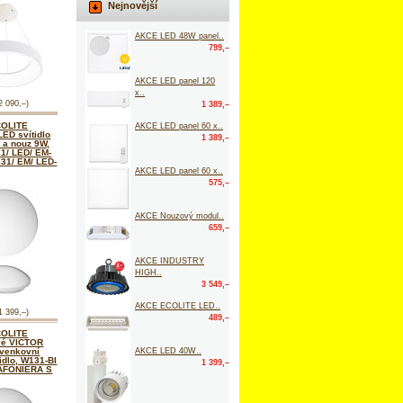
Nejnovější
AKCE LED 48W panel..
799,–
AKCE LED panel 120
x..
2 090,–)
1 389,–
COLITE
AKCE LED panel 60 x..
ED svítidlo
1 389,–
. a nouz 9W,
1/ LED/ EM-
31/ EM/ LED-
AKCE LED panel 60 x..
575,–
AKCE Nouzový modul..
659,–
AKCE INDUSTRY
HIGH..
3 549,–
AKCE ECOLITE LED..
1 399,–)
489,–
COLITE
vé VICTOR
a venkovní
AKCE LED 40W..
tidlo, W131-BI
1 399,–
LAFONIERA S