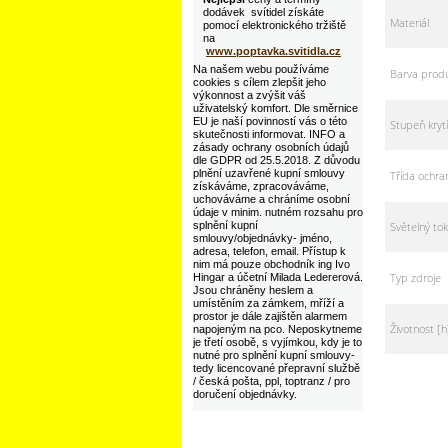
dodávek svítidel získáte
Materiál
pomocí elektronického tržiště
na
www.poptavka.svitidla.cz
Na našem webu používáme
Barva prod
cookies s cílem zlepšit jeho
výkonnost a zvýšit váš
uživatelský komfort. Dle směrnice
EU je naší povinností vás o této
Stupeň krytí
skutečnosti informovat. INFO a
zásady ochrany osobních údajů
dle GDPR od 25.5.2018. Z důvodu
plnění uzavřené kupní smlouvy
Třída ochra
získáváme, zpracováváme,
uchováváme a chráníme osobní
údaje v minim. nutném rozsahu pro
Světelný tok
splnění kupní
smlouvy/objednávky- jméno,
adresa, telefon, email. Přístup k
nim má pouze obchodník ing Ivo
Typ zdroje
Hingar a účetní Milada Ledererová.
Jsou chráněny heslem a
umístěním za zámkem, mříží a
prostor je dále zajištěn alarmem
Životnost [h
napojeným na pco. Neposkytneme
je třetí osobě, s vyjímkou, kdy je to
nutné pro splnění kupní smlouvy-
tedy licencované přepravní službě
/ česká pošta, ppl, toptranz / pro
doručení objednávky.