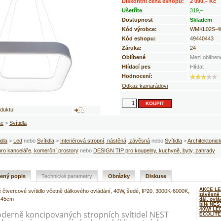
Diskontní cena eshopu:
2 090,– Kč
Ušetříte
319,–
Dostupnost
Skladem
Kód výrobce:
WMKL02S-4
Kód eshopu:
49440443
Záruka:
24
Oblíbené
Mezi oblíben
Hlídací pes
Hlídat
Hodnocení:
Odkaz kamarádovi
oduktu
te
>
Svítidla
idla
>
Led
nebo
Svítidla
>
Interiérová stropní, nástěná, závěsná
nebo
Svítidla
>
Architektonic
o kanceláře, komerční prostory
nebo
DESIGN TIP pro koupelny, kuchyně, byty, zahrady
řený popis
Technické parametry
Obrázky
Diskuse
AKCE LE
čtvercové svítidlo včetně dálkového ovládání, 40W, šedé, IP20, 3000K-6000K,
závěsné 
x 45cm
dál. ovl
bílé NE
40W/ LED
derně koncipovaných stropních svítidel NEST
ECOLITE