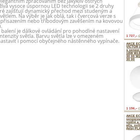
legantním zpracováním bez jakýkliv ostrých
žívá vysoce úspornou LED technologii se 2 druhy
eré zajišťují dynamický přechod mezi studeným a
větlem. Na výběr je jak oblá, tak i čvercová verze s
 přisazením nebo tříbodovým zavěšením na kovovou
.
 balení je dálkové ovládání pro pohodlné nastavení
intenzity světla. Barvu světla lze v omezeném
1 727,–
(
astavit i pomocí obyčejného nástěnného vypínače.
AKCE E
VICTOR L
s senzor
18W W13
30 00 W1
30 00
1 156,–
(
AKCE E
senzoro
vnitřní 
přis. sví
(bílá) P