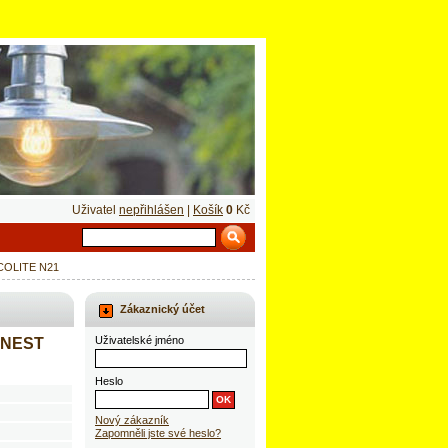
Uživatel
nepřihlášen
|
Košík
0
Kč
ECOLITE N21
Zákaznický účet
Uživatelské jméno
é NEST
Heslo
Nový zákazník
Zapomněli jste své heslo?