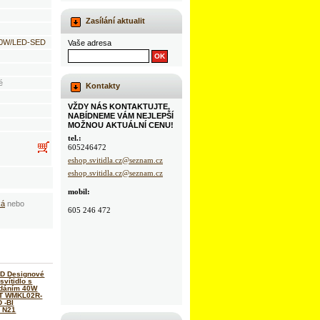
Zasílání aktualit
0W/LED-SED
Vaše adresa
é
Kontakty
VŽDY NÁS KONTAKTUJTE,
NABÍDNEME VÁM NEJLEPŠÍ
MOŽNOU AKTUÁLNÍ CENU!
tel.:
605246472
eshop.svitidla.cz@seznam.cz
eshop.svitidla.cz@seznam.cz
mobil:
ká
nebo
605 246 472
D Designové
svítidlo s
ádáním 40W
ST WMKL02R-
 -BI
 N21