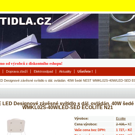
římo od výrobců z diskontního eshopu!
Doprava zboží
Elektroodpad
Aktuality
Ušetřete !
D Designové závěsné svítidlo s dál. ovládán. 40W šedé NEST WMKL02S-40W/LED-SED 
LED Designové závěsné svítidlo s dál. ovládán. 40W šed
WMKL02S-40W/LED-SED ECOLITE N21
Výrobce:
Ecolite
Cena výrobce:
2 408,–
Kč
Vaše cena bez DPH:
1 727,– Kč