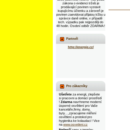
zákona o evidenci tržeb je
prodávající povinen vystavit
kupujícímu účtenku a zároveň je
povinen zaevidovat přijatou tržbu u
správce daně online, v případě
tech. výpadku pak nejpozději do
48 hodin. Osobní odběr ZDARMA !
Partneři
http://energie.cz/
Pro zákazníky
Ušetřete
za energii, zlepšete
si pracovni a domácí prostředí
!
Zdarma
navrhneme moderní
úsporné osvětlení pro Vaše
kanceláře,firmy, domy,
byty....,zpracujeme měření
osvětlení a protokol pro
hygienika ke kolaudaci ! Vice
na
www.osvetleni.cz
Nejlepší
ceny a termíny