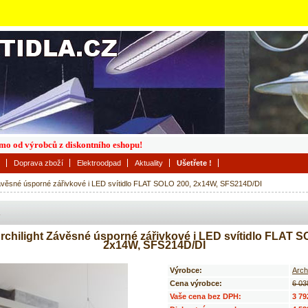
římo od výrobců z diskontního eshopu!
Doprava zboží
Elektroodpad
Aktuality
Ušetřete !
ávěsné úsporné zářivkové i LED svítidlo FLAT SOLO 200, 2x14W, SFS214D/DI
chilight Závěsné úsporné zářivkové i LED svítidlo FLAT S
2x14W, SFS214D/DI
Výrobce:
Archi
Cena výrobce:
6 03
Vaše cena bez DPH:
3 79