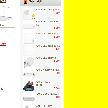
Nejnovější
ZAVES
AKCE LED 48W panel..
799,–
AKCE LED panel 120
x..
9,–)
1 389,–
AKCE LED panel 60 x..
1 389,–
.cz/
AKCE LED panel 60 x..
575,–
AKCE LED žárovka..
1 399,–
AKCE Nouzový modul..
659,–
AKCE INDUSTRY
HIGH..
78,–
3 549,–
AKCE ECOLITE LED..
489,–
AKCE LED 40W..