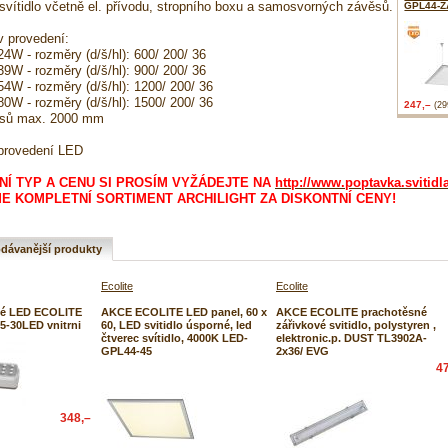
svítidlo včetně el. přívodu, stropního boxu a samosvorných závěsů.
GPL44-
v provedení:
4W - rozměry (d/š/hl): 600/ 200/ 36
9W - rozměry (d/š/hl): 900/ 200/ 36
4W - rozměry (d/š/hl): 1200/ 200/ 36
0W - rozměry (d/š/hl): 1500/ 200/ 36
247,–
(29
ěsů max. 2000 mm
provedení LED
Í TYP A CENU SI PROSÍM VYŽÁDEJTE NA
http://www.poptavka.svitidla
 KOMPLETNÍ SORTIMENT ARCHILIGHT ZA DISKONTNÍ CENY!
dávanější produkty
Ecolite
Ecolite
é LED ECOLITE
AKCE ECOLITE LED panel, 60 x
AKCE ECOLITE prachotěsné
05-30LED vnitrni
60, LED svitidlo úsporné, led
zářivkové svitidlo, polystyren ,
čtverec svítidlo, 4000K LED-
elektronic.p. DUST TL3902A-
GPL44-45
2x36/ EVG
4
348,–