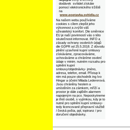
dodávek svítidel získáte
pomocí elektronického tržiště
na
www.poptavka.svitidla.cz
Na našem webu používáme
cookies s cílem zlepšit jeho
výkonnost a zvýšit váš
uživatelský komfort. Dle směrnice
EU je naší povinností vás o této
skutečnosti informovat. INFO a
zásady ochrany osobních údajů
dle GDPR od 25.5.2018. Z důvodu
plnění uzavřené kupní smlouvy
získáváme, zpracováváme,
uchováváme a chráníme osobní
údaje v minim. nutném rozsahu pro
splnění kupní
smlouvy/objednávky- jméno,
adresa, telefon, email. Přístup k
nim má pouze obchodník ing Ivo
Hingar a účetní Milada Ledererová.
Jsou chráněny heslem a
umístěním za zámkem, mříží a
prostor je dále zajištěn alarmem
napojeným na pco. Neposkytneme
je třetí osobě, s vyjímkou, kdy je to
nutné pro splnění kupní smlouvy-
tedy licencované přepravní službě
/ česká pošta, ppl, toptranz / pro
doručení objednávky.