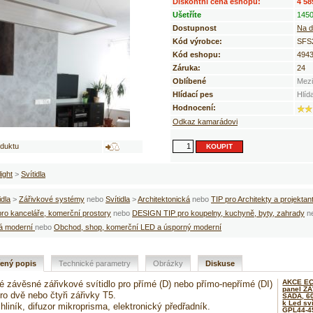
Diskontní cena eshopu:
4 58
Ušetříte
1450
Dostupnost
Na d
Kód výrobce:
SFS
Kód eshopu:
494
Záruka:
24
Oblíbené
Mezi
Hlídací pes
Hlíd
Hodnocení:
Odkaz kamarádovi
oduktu
light
>
Svítidla
idla
>
Zářivkové systémy
nebo
Svítidla
>
Architektonická
nebo
TIP pro Architekty a projektan
o kanceláře, komerční prostory
nebo
DESIGN TIP pro koupelny, kuchyně, byty, zahrady
n
á moderní
nebo
Obchod, shop, komerční LED a úsporný moderní
řený popis
Technické parametry
Obrázky
Diskuse
AKCE EC
 závěsné zářivkové svítidlo pro přímé (D) nebo přímo-nepřímé (DI)
panel Z
ro dvě nebo čtyři zářivky T5.
SADA, 60
k Led sv
liník, difuzor mikroprisma, elektronický předřadník.
GPL44-4