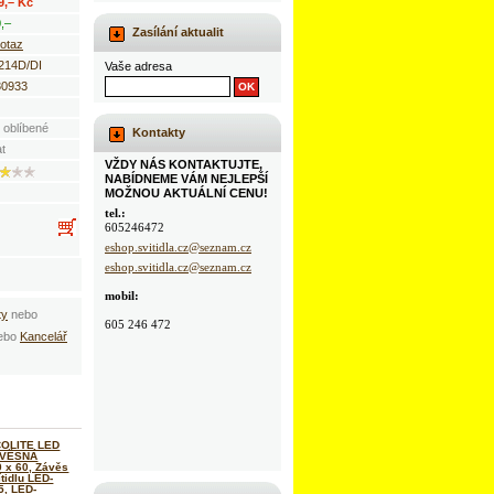
9,– Kč
,–
Zasílání aktualit
otaz
214D/DI
Vaše adresa
30933
 oblíbené
Kontakty
at
VŽDY NÁS KONTAKTUJTE,
NABÍDNEME VÁM NEJLEPŠÍ
MOŽNOU AKTUÁLNÍ CENU!
tel.:
605246472
eshop.svitidla.cz@seznam.cz
eshop.svitidla.cz@seznam.cz
mobil:
ty
nebo
605 246 472
ebo
Kancelář
OLITE LED
ÁVĚSNÁ
 x 60, Závěs
ítidlu LED-
5, LED-