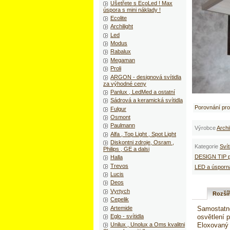
Ušetřete s EcoLed ! Max
úspora s mini náklady !
Ecolite
Archilight
Led
Modus
Rabalux
Megaman
Proli
ARGON - designová svítidla
za výhodné ceny
Panlux , LedMed a ostatní
Sádrová a keramická svítidla
Porovnání pr
Fulgur
Osmont
Paulmann
Výrobce
Archi
Alfa , Top Light , Spot Light
Diskontni zdroje, Osram ,
Kategorie
Svít
Philips , GE a dalsi
DESIGN TIP pr
Halla
Trevos
LED a úsporn
Lucis
Deos
Vyrtych
Rozší
Cepelik
Artemide
Samostatné
Eglo - svítidla
osvětlení p
Eloxovaný h
Unilux , Unolux a Oms kvalitni