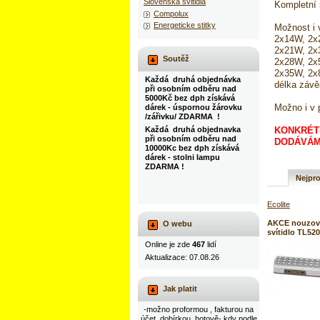
Slovenska svitidla
Kompletní 
Compolux
Energeticke stitky
Možnost i 
2x14W, 2x2
2x21W, 2x3
Soutěž
2x28W, 2x5
2x35W, 2x8
Každá druhá objednávka
délka záv
při osobním odběru nad
5000Kč bez dph získává
Možno i v 
dárek - úspornou žárovku
/zářivku/ ZDARMA !
KONKRÉTN
Každá druhá objednavka
při osobním odběru nad
DODÁVÁME
10000Kc bez dph získává
dárek - stolni lampu
ZDARMA !
Nejpro
Ecolite
AKCE nouzov
O webu
svítidlo TL52
Online je zde
467
lidí
Aktualizace: 07.08.26
Jak platit
-možno proformou , fakturou na
účet, dobírkou, hotově- kdy podle