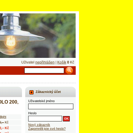
Uživatel
nepřihlášen
|
Košík
0
Kč
Zákaznický účet
Uživatelské jméno
OLO 200,
Heslo
light
8,–
Kč
Nový zákazník
2,– Kč
Zapomněli jste své heslo?