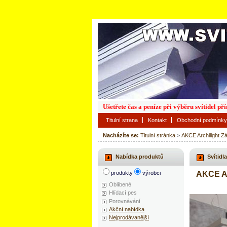
Ušetřete čas a peníze při výběru svítidel p
Titulní strana
Kontakt
Obchodní podmínky
Nacházíte se:
Titulní stránka
>
AKCE Archilight Z
Nabídka produktů
Svítidla
produkty
výrobci
AKCE Ar
Oblíbené
Hlídací pes
Porovnávání
Akční nabídka
Nejprodávanější