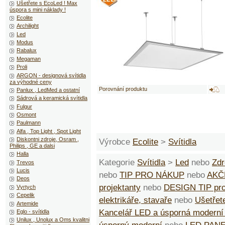
Ušetřete s EcoLed ! Max
úspora s mini náklady !
Ecolite
Archilight
Led
Modus
Rabalux
Megaman
Proli
ARGON - designová svítidla
za výhodné ceny
Porovnání produktu
Panlux , LedMed a ostatní
Sádrová a keramická svítidla
Fulgur
Osmont
Paulmann
Alfa , Top Light , Spot Light
Diskontni zdroje, Osram ,
Výrobce
Ecolite
>
Svítidla
Philips , GE a dalsi
Halla
Kategorie
Svítidla
>
Led
nebo
Zdr
Trevos
Lucis
nebo
TIP PRO NÁKUP
nebo
AKČ
Deos
projektanty
nebo
DESIGN TIP pro 
Vyrtych
Cepelik
elektrikáře, stavaře
nebo
Ušetřet
Artemide
Kancelář LED a úsporná modern
Eglo - svítidla
Unilux , Unolux a Oms kvalitni