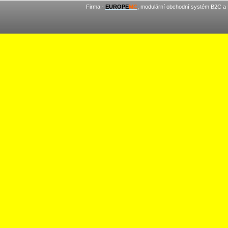
Firma -
EUROPE
MC
, modulární obchodní systém B2C a