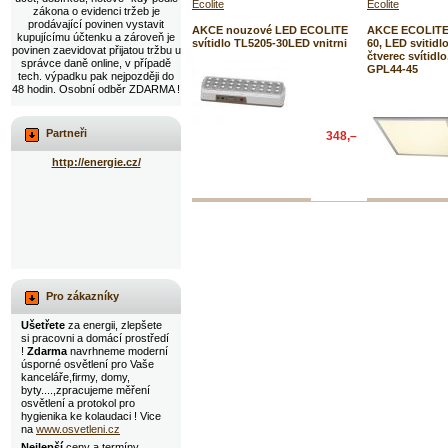
Ecolite
Ecolite
zákona o evidenci tržeb je
prodávající povinen vystavit
AKCE nouzové LED ECOLITE
AKCE ECOLITE 
kupujícímu účtenku a zároveň je
svítidlo TL5205-30LED vnitrni
60, LED svitidl
povinen zaevidovat přijatou tržbu u
čtverec svítidl
správce daně online, v případě
GPL44-45
tech. výpadku pak nejpozději do
48 hodin. Osobní odběr ZDARMA !
Partneři
348,–
http://energie.cz/
Pro zákazníky
Ušetřete
za energii, zlepšete
si pracovni a domácí prostředí
!
Zdarma
navrhneme moderní
úsporné osvětlení pro Vaše
kanceláře,firmy, domy,
byty....,zpracujeme měření
osvětlení a protokol pro
hygienika ke kolaudaci ! Vice
na
www.osvetleni.cz
Nejlepší
ceny a termíny