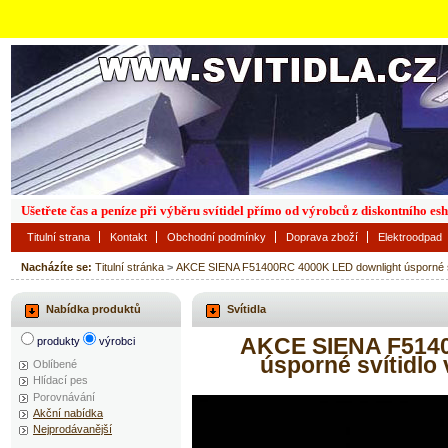
Ušetřete čas a peníze při výběru svítidel přímo od výrobců z diskontního es
Titulní strana
Kontakt
Obchodní podmínky
Doprava zboží
Elektroodpad
Nacházíte se:
Titulní stránka
>
AKCE SIENA F51400RC 4000K LED downlight úsporné 
Nabídka produktů
Svítidla
AKCE SIENA F5140
produkty
výrobci
úsporné svítidl
Oblíbené
Hlídací pes
Porovnávání
Akční nabídka
Nejprodávanější