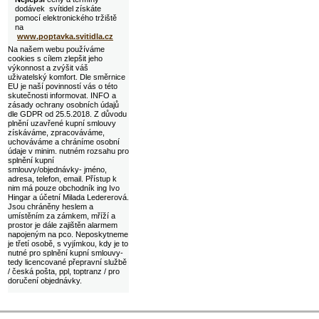
dodávek svítidel získáte
pomocí elektronického tržiště
na
www.poptavka.svitidla.cz
Na našem webu používáme
cookies s cílem zlepšit jeho
výkonnost a zvýšit váš
uživatelský komfort. Dle směrnice
EU je naší povinností vás o této
skutečnosti informovat. INFO a
zásady ochrany osobních údajů
dle GDPR od 25.5.2018. Z důvodu
plnění uzavřené kupní smlouvy
získáváme, zpracováváme,
uchováváme a chráníme osobní
údaje v minim. nutném rozsahu pro
splnění kupní
smlouvy/objednávky- jméno,
adresa, telefon, email. Přístup k
nim má pouze obchodník ing Ivo
Hingar a účetní Milada Ledererová.
Jsou chráněny heslem a
umístěním za zámkem, mříží a
prostor je dále zajištěn alarmem
napojeným na pco. Neposkytneme
je třetí osobě, s vyjímkou, kdy je to
nutné pro splnění kupní smlouvy-
tedy licencované přepravní službě
/ česká pošta, ppl, toptranz / pro
doručení objednávky.