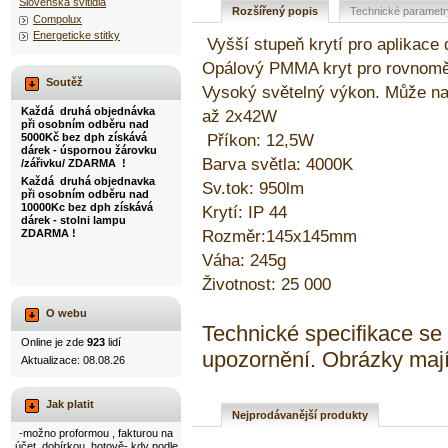
Slovenska svitidla
Rozšířený popis
Technické parametr
Compolux
Energeticke stitky
Vyšší stupeň krytí pro aplikace
Opálový PMMA kryt pro rovnoměr
Soutěž
Vysoký světelný výkon. Může na
Každá druhá objednávka
až 2x42W
při osobním odběru nad
Příkon: 12,5W
5000Kč bez dph získává
dárek - úspornou žárovku
Barva světla: 4000K
/zářivku/ ZDARMA !
Každá druhá objednavka
Sv.tok: 950lm
při osobním odběru nad
10000Kc bez dph získává
Krytí: IP 44
dárek - stolni lampu
Rozměr:145x145mm
ZDARMA !
Váha: 245g
Životnost: 25 000
O webu
Technické specifikace s
Online je zde
923
lidí
upozornění. Obrázky mají
Aktualizace: 08.08.26
Jak platit
Nejprodávanější produkty
-možno proformou , fakturou na
účet, dobírkou, hotově- kdy podle