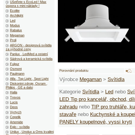
Ušetřete s EcoLed ! Max
úspora s mini náklady !
Ecolite
Archilight
Led
Modus
Rabalux
Megaman
Proli
ARGON - designová svítidla
za výhodné ceny
Panlux , LedMed a ostatní
Sádrová a keramická svítidla
Fulgur
Osmont
Porovnání produktu
Paulmann
Výrobce
Megaman
>
Svítidla
Alfa , Top Light , Spot Light
Diskontni zdroje, Osram ,
Philips , GE a dalsi
Kategorie
Svítidla
>
Led
nebo
Sví
Halla
Trevos
LED Tip pro kancelář, obchod, dí
Lucis
zahradu
nebo
TIP pro truhláře, 
Deos
Vyrtych
stavaře
nebo
Kuchynské a koupe
Cepelik
PANELY koupelnové, vyssi kryti
Artemide
Eglo - svítidla
Unilux , Unolux a Oms kvalitni