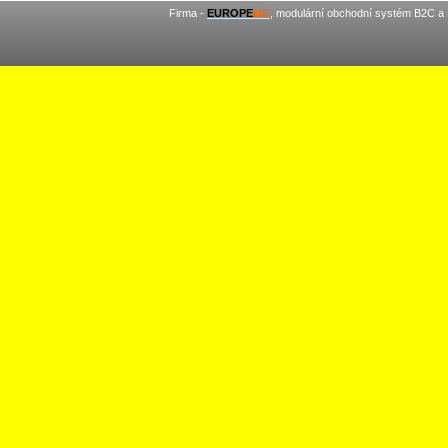
Firma -
EUROPE
MC
, modulární obchodní systém B2C a