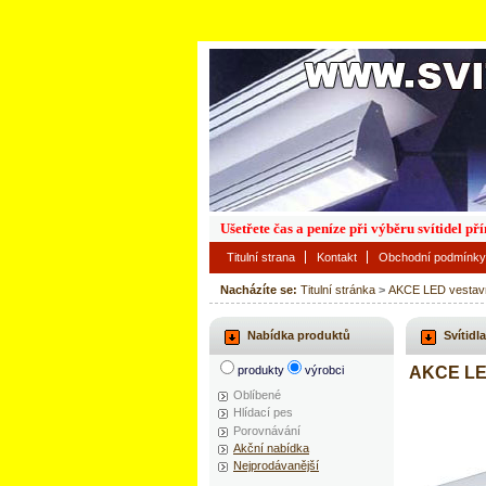
Ušetřete čas a peníze při výběru svítidel p
Titulní strana
Kontakt
Obchodní podmínky
Nacházíte se:
Titulní stránka
>
AKCE LED vestavné
Nabídka produktů
Svítidla
produkty
výrobci
AKCE LED
Oblíbené
Hlídací pes
Porovnávání
Akční nabídka
Nejprodávanější