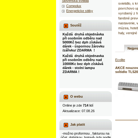
Slovenska svitidla
svietidlo, s 
Compolux
povrchovo up
Energeticke stitky
vyrobený z h
farebné preve
nastavenie, v
Soutěž
múzea, hotel
haly, verejn
Každá druhá objednávka
při osobním odběru nad
5000Kč bez dph získává
dárek - úspornou žárovku
Nejpro
/zářivku/ ZDARMA !
Každá druhá objednavka
Ecolite
při osobním odběru nad
10000Kc bez dph získává
AKCE nouzov
dárek - stolni lampu
svítidlo TL52
ZDARMA !
O webu
Online je zde
714
lidí
Aktualizace: 07.08.26
Jak platit
-možno proformou , fakturou na
účet, dobírkou, hotově- kdy podle