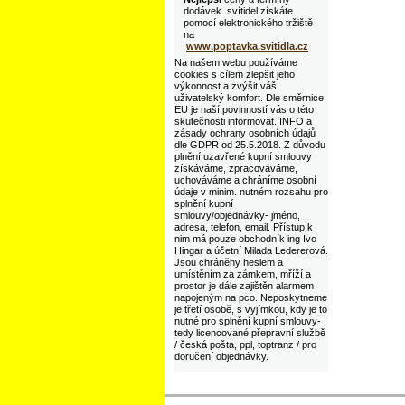
dodávek svítidel získáte
pomocí elektronického tržiště
na
www.poptavka.svitidla.cz
Na našem webu používáme
cookies s cílem zlepšit jeho
výkonnost a zvýšit váš
uživatelský komfort. Dle směrnice
EU je naší povinností vás o této
skutečnosti informovat. INFO a
zásady ochrany osobních údajů
dle GDPR od 25.5.2018. Z důvodu
plnění uzavřené kupní smlouvy
získáváme, zpracováváme,
uchováváme a chráníme osobní
údaje v minim. nutném rozsahu pro
splnění kupní
smlouvy/objednávky- jméno,
adresa, telefon, email. Přístup k
nim má pouze obchodník ing Ivo
Hingar a účetní Milada Ledererová.
Jsou chráněny heslem a
umístěním za zámkem, mříží a
prostor je dále zajištěn alarmem
napojeným na pco. Neposkytneme
je třetí osobě, s vyjímkou, kdy je to
nutné pro splnění kupní smlouvy-
tedy licencované přepravní službě
/ česká pošta, ppl, toptranz / pro
doručení objednávky.