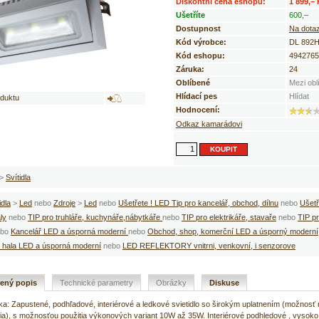
Diskontní cena eshopu:
1 899,–
Ušetříte
600,–
Dostupnost
Na dota
Kód výrobce:
DL 892H
Kód eshopu:
4942765
Záruka:
24
Oblíbené
Mezi obl
Hlídací pes
Hlídat
oduktu
Hodnocení:
Odkaz kamarádovi
>
Svítidla
idla
>
Led
nebo
Zdroje
>
Led
nebo
Ušetřete ! LED Tip pro kancelář, obchod, dílnu
nebo
Ušetř
ly
nebo
TIP pro truhláře, kuchynáře,nábytkáře
nebo
TIP pro elektrikáře, stavaře
nebo
TIP pr
bo
Kancelář LED a úsporná moderní
nebo
Obchod, shop, komerční LED a úsporný moderní
, hala LED a úsporná moderní
nebo
LED REFLEKTORY vnitrni, venkovní, i senzorove
řený popis
Technické parametry
Obrázky
Diskuse
ika: Zapustené, podhľadové, interiérové a ledkové svietidlo so širokým uplatnením (možnosť
nia), s možnosťou použitia výkonových variant 10W až 35W. Interiérové podhledové , vysoko