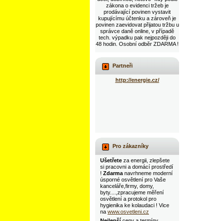
zákona o evidenci tržeb je
prodávající povinen vystavit
kupujícímu účtenku a zároveň je
povinen zaevidovat přijatou tržbu u
správce daně online, v případě
tech. výpadku pak nejpozději do
48 hodin. Osobní odběr ZDARMA !
Partneři
http://energie.cz/
Pro zákazníky
Ušetřete
za energii, zlepšete
si pracovni a domácí prostředí
!
Zdarma
navrhneme moderní
úsporné osvětlení pro Vaše
kanceláře,firmy, domy,
byty....,zpracujeme měření
osvětlení a protokol pro
hygienika ke kolaudaci ! Vice
na
www.osvetleni.cz
Nejlepší
ceny a termíny