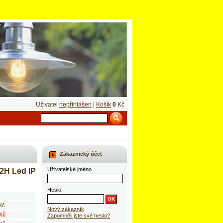
Uživatel
nepřihlášen
|
Košík
0
Kč
Zákaznický účet
Uživatelské jméno
2H Led IP
Heslo
Kč
Nový zákazník
 Kč
Zapomněli jste své heslo?