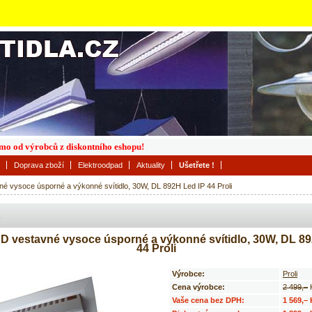
římo od výrobců z diskontního eshopu!
Doprava zboží
Elektroodpad
Aktuality
Ušetřete !
 vysoce úsporné a výkonné svítidlo, 30W, DL 892H Led IP 44 Proli
 vestavné vysoce úsporné a výkonné svítidlo, 30W, DL 89
44 Proli
Výrobce:
Proli
Cena výrobce:
2 499,–
Vaše cena bez DPH:
1 569,–