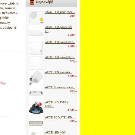
Nejnovější
vej zliatiny,
tu. Rám je
AKCE LED 48W panel..
ku akékoľvek
799,–
jľahšie
kostoly,
AKCE LED panel 120
y, výstavné
x..
1 389,–
AKCE LED panel 60 x..
1 389,–
AKCE LED panel 60 x..
575,–
AKCE LED žárovka..
1 399,–
78,–
AKCE Nouzový modul..
659,–
AKCE INDUSTRY
HIGH..
3 549,–
AKCE ECOLITE LED..
489,–
AKCE LED 40W..