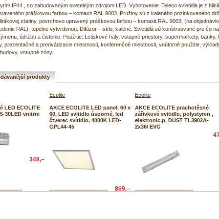
krytím IP44 , so zabudovaným svetelným zdrojom LED. Vyhotovenie: Teleso svietidla je z hliníko
raveného práškovou farbou – komaxit RAL 9003. Pružiny sú z kaleného pozinkovaného drô
liníkovej zliatiny, povrchovo upravený práškovou farbou – komaxit RAL 9003, (na objednáv
denie RAL), tepelne vytvrdenou. Difúzor – sklo, kalené. Svietidlá sú konštruované pre čo na
ýmenu, údržbu a čistenie. Použitie: Letiskové haly, vstupné priestory, supermarkety, banky, 
y, prezentačné a predvádzacie miestnosti, konferenčné miestnosti, vnútorné použitie, výklad
é budovy, vstupné zóny.
dávanější produkty
Ecolite
Ecolite
é LED ECOLITE
AKCE ECOLITE LED panel, 60 x
AKCE ECOLITE prachotěsné
05-30LED vnitrni
60, LED svitidlo úsporné, led
zářivkové svitidlo, polystyren ,
čtverec svítidlo, 4000K LED-
elektronic.p. DUST TL3902A-
GPL44-45
2x36/ EVG
4
348,–
869,–