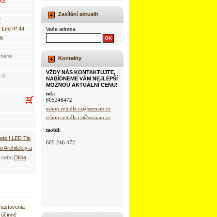
 Kč
Zasílání aktualit
z
 Led IP 44
Vaše adresa
6
íbené
Kontakty
VŽDY NÁS KONTAKTUJTE,
NABÍDNEME VÁM NEJLEPŠÍ
MOŽNOU AKTUÁLNÍ CENU!
tel.:
605246472
eshop.svitidla.cz@seznam.cz
eshop.svitidla.cz@seznam.cz
mobil:
ete ! LED Tip
605 246 472
o Architekty a
nebo
Dílna,
 nastavenia
 účinné