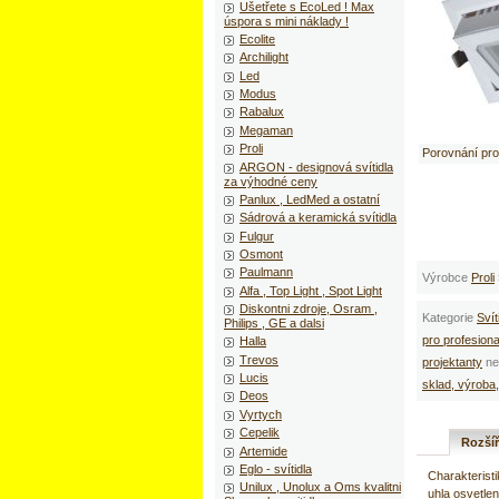
Ušetřete s EcoLed ! Max
úspora s mini náklady !
Ecolite
Archilight
Led
Modus
Rabalux
Megaman
Proli
Porovnání pr
ARGON - designová svítidla
za výhodné ceny
Panlux , LedMed a ostatní
Sádrová a keramická svítidla
Fulgur
Osmont
Paulmann
Výrobce
Proli
Alfa , Top Light , Spot Light
Diskontni zdroje, Osram ,
Kategorie
Svít
Philips , GE a dalsi
pro profesiona
Halla
Trevos
projektanty
ne
Lucis
sklad, výroba
Deos
Vyrtych
Cepelik
Rozší
Artemide
Eglo - svítidla
Charakterist
Unilux , Unolux a Oms kvalitni
uhla osvetle