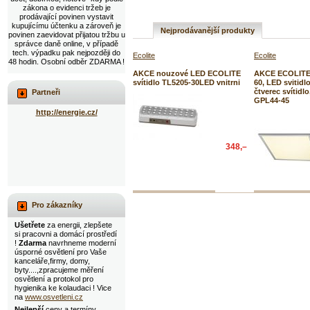
zákona o evidenci tržeb je
prodávající povinen vystavit
kupujícímu účtenku a zároveň je
Nejprodávanější produkty
povinen zaevidovat přijatou tržbu u
správce daně online, v případě
tech. výpadku pak nejpozději do
Ecolite
Ecolite
48 hodin. Osobní odběr ZDARMA !
AKCE nouzové LED ECOLITE
AKCE ECOLITE 
svítidlo TL5205-30LED vnitrni
60, LED svitidl
čtverec svítidl
Partneři
GPL44-45
http://energie.cz/
348,–
Pro zákazníky
Ušetřete
za energii, zlepšete
si pracovni a domácí prostředí
!
Zdarma
navrhneme moderní
úsporné osvětlení pro Vaše
kanceláře,firmy, domy,
byty....,zpracujeme měření
osvětlení a protokol pro
hygienika ke kolaudaci ! Vice
na
www.osvetleni.cz
Nejlepší
ceny a termíny