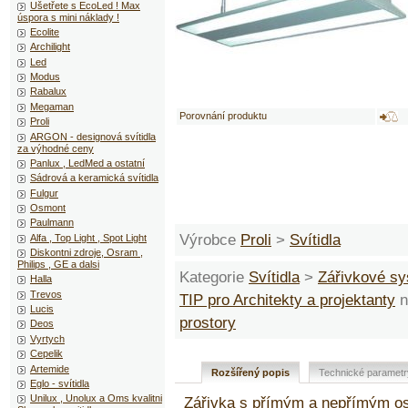
Ušetřete s EcoLed ! Max
úspora s mini náklady !
Ecolite
Archilight
Led
Modus
Rabalux
Megaman
Porovnání produktu
Proli
ARGON - designová svítidla
za výhodné ceny
Panlux , LedMed a ostatní
Sádrová a keramická svítidla
Fulgur
Osmont
Paulmann
Výrobce
Proli
>
Svítidla
Alfa , Top Light , Spot Light
Diskontni zdroje, Osram ,
Philips , GE a dalsi
Kategorie
Svítidla
>
Zářivkové s
Halla
Trevos
TIP pro Architekty a projektanty
n
Lucis
prostory
Deos
Vyrtych
Cepelik
Artemide
Rozšířený popis
Technické parametr
Eglo - svítidla
Unilux , Unolux a Oms kvalitni
Zářivka s přímým a nepřímým os