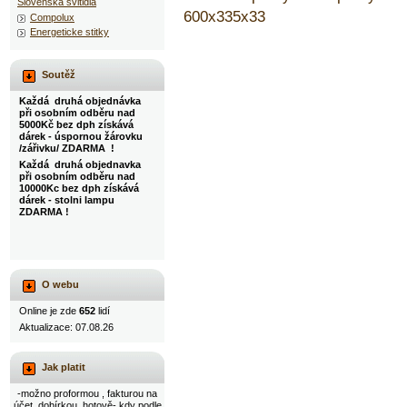
Slovenska svitidla
600x335x33
Compolux
Energeticke stitky
Soutěž
Každá druhá objednávka
při osobním odběru nad
5000Kč bez dph získává
dárek - úspornou žárovku
/zářivku/ ZDARMA !
Každá druhá objednavka
při osobním odběru nad
10000Kc bez dph získává
dárek - stolni lampu
ZDARMA !
O webu
Online je zde
652
lidí
Aktualizace: 07.08.26
Jak platit
-možno proformou , fakturou na
účet, dobírkou, hotově- kdy podle