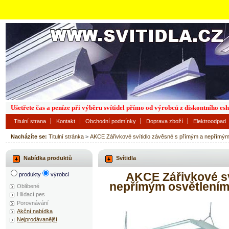
Ušetřete čas a peníze při výběru svítidel přímo od výrobců z diskontního es
Titulní strana
Kontakt
Obchodní podmínky
Doprava zboží
Elektroodpad
Nacházíte se:
Titulní stránka
>
AKCE Zářivkové svítidlo závěsné s přímým a nepřímým
Nabídka produktů
Svítidla
AKCE Zářivkové sv
produkty
výrobci
nepřímým osvětlením
Oblíbené
Hlídací pes
Porovnávání
Akční nabídka
Nejprodávanější