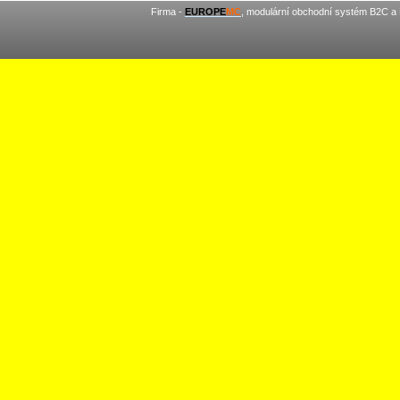
Firma -
EUROPE
MC
, modulární obchodní systém B2C a