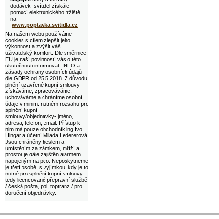
dodávek svítidel získáte
pomocí elektronického tržiště
na
www.poptavka.svitidla.cz
Na našem webu používáme
cookies s cílem zlepšit jeho
výkonnost a zvýšit váš
uživatelský komfort. Dle směrnice
EU je naší povinností vás o této
skutečnosti informovat. INFO a
zásady ochrany osobních údajů
dle GDPR od 25.5.2018. Z důvodu
plnění uzavřené kupní smlouvy
získáváme, zpracováváme,
uchováváme a chráníme osobní
údaje v minim. nutném rozsahu pro
splnění kupní
smlouvy/objednávky- jméno,
adresa, telefon, email. Přístup k
nim má pouze obchodník ing Ivo
Hingar a účetní Milada Ledererová.
Jsou chráněny heslem a
umístěním za zámkem, mříží a
prostor je dále zajištěn alarmem
napojeným na pco. Neposkytneme
je třetí osobě, s vyjímkou, kdy je to
nutné pro splnění kupní smlouvy-
tedy licencované přepravní službě
/ česká pošta, ppl, toptranz / pro
doručení objednávky.