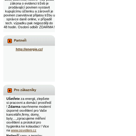
zákona o evidenci tržeb je
prodávající povinen vystavit
kupujícímu účtenku a zároveň je
povinen zaevidovat přijatou tržbu u
správce daně online, v případě
tech. výpadku pak nejpozději do
48 hodin. Osobní odběr ZDARMA !
Partneři
http://energie.cz/
Pro zákazníky
Ušetřete
za energii, zlepšete
si pracovni a domácí prostředí
!
Zdarma
navrhneme moderní
úsporné osvětlení pro Vaše
kanceláře,firmy, domy,
byty....,zpracujeme měření
osvětlení a protokol pro
hygienika ke kolaudaci ! Vice
na
www.osvetleni.cz
Nejlepší
ceny a termíny