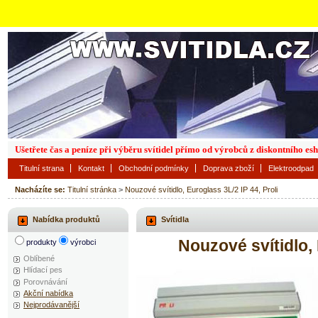
Ušetřete čas a peníze při výběru svítidel přímo od výrobců z diskontního es
Titulní strana
Kontakt
Obchodní podmínky
Doprava zboží
Elektroodpad
Nacházíte se:
Titulní stránka
>
Nouzové svítidlo, Euroglass 3L/2 IP 44, Proli
Nabídka produktů
Svítidla
Nouzové svítidlo, 
produkty
výrobci
Oblíbené
Hlídací pes
Porovnávání
Akční nabídka
Nejprodávanější