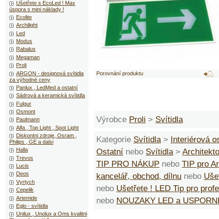
Ušetřete s EcoLed ! Max
úspora s mini náklady !
Ecolite
Archilight
Led
Modus
Rabalux
Megaman
Proli
ARGON - designová svítidla
Porovnání produktu
za výhodné ceny
Panlux , LedMed a ostatní
Sádrová a keramická svítidla
Fulgur
Osmont
Výrobce
Proli
>
Svítidla
Paulmann
Alfa , Top Light , Spot Light
Diskontni zdroje, Osram ,
Kategorie
Svítidla
>
Interiérová o
Philips , GE a dalsi
Halla
Ostatní
nebo
Svítidla
>
Architekt
Trevos
TIP PRO NÁKUP
nebo
TIP pro Ar
Lucis
Deos
kancelář, obchod, dílnu
nebo
Ušet
Vyrtych
nebo
Ušetřete ! LED Tip pro prof
Cepelik
Artemide
nebo
NOUZAKY LED a USPORN
Eglo - svítidla
Unilux , Unolux a Oms kvalitni