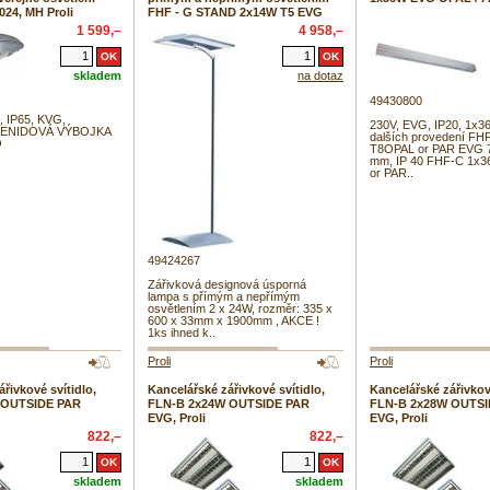
024, MH Proli
FHF - G STAND 2x14W T5 EVG
1 599,–
4 958,–
skladem
na dotaz
49430800
, IP65, KVG,
230V, EVG, IP20, 1x3
ENIDOVÁ VÝBOJKA
dalších provedení FH
O
T8OPAL or PAR EVG 7
mm, IP 40 FHF-C 1x
or PAR..
49424267
Zářivková designová úsporná
lampa s přímým a nepřímým
osvětlením 2 x 24W, rozměr: 335 x
600 x 33mm x 1900mm , AKCE !
1ks ihned k..
Proli
Proli
řivkové svítidlo,
Kancelářské zářivkové svítidlo,
Kancelářské zářivkové
 OUTSIDE PAR
FLN-B 2x24W OUTSIDE PAR
FLN-B 2x28W OUTSI
EVG, Proli
EVG, Proli
822,–
822,–
skladem
skladem