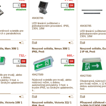
skladem
skladem
49430786
LED lineární světlomet v
jednobarevném provedení. IP65,
49430785
230V, 18W
riérové svietidlo pre
LED lineární světlomet
ch s parabolickou
jednobarevném proved
230V, 18W
Proli
Proli
la, Mars 308/ 1
Nouzové svítidla, Venus 308/ 1
Nouzové svítidlo, Eu
IP65, Proli
2 IP 44, Proli
732,–
660,–
na dotaz
skladem
49427589
lo pre trvalý, alebo
49427590
, s dobou
Núdzové svietidlo pre trvalý, alebo
vádzky 3 hod. s
Obojstranná núdzové L
núdzový režim, s dobou
o širokým uplatnením
pre trvalý režim, s 12 
autonomnej prevádzky 3 hod. s
dobou autonómnej pre
krytím IP65, so širokým uplatnením,
hod.
s..
Proli
Proli
lo, Victoria 108/ 1
Nouzové svítidlo, Victoria 311/ 1
Přisazené zářivkové 
IP44, Proli
2x36W OUTSIDE OPA