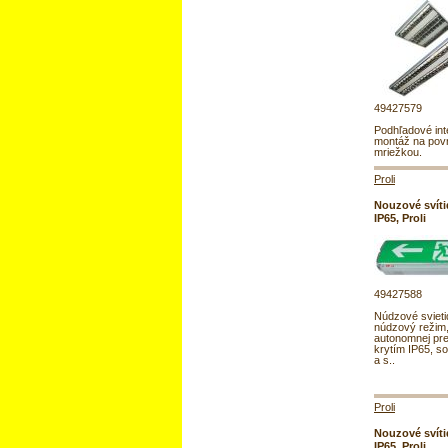
49427579
Podhľadové inte
montáž na povr
mriežkou.
Proli
Nouzové svítid
IP65, Proli
49427588
Núdzové svietid
núdzový režim
autonomnej pre
krytím IP65, s
a s..
Proli
Nouzové svítid
IP65, Proli