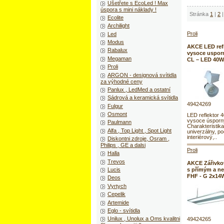
Ušetřete s EcoLed ! Max
úspora s mini náklady !
Stránka
1
|
2
|
Ecolite
Archilight
Proli
Led
Modus
AKCE LED refl
Rabalux
vysoce uspor
Megaman
CL – LED 40W,
Proli
ARGON - designová svítidla
za výhodné ceny
Panlux , LedMed a ostatní
Sádrová a keramická svítidla
49424269
Fulgur
Osmont
LED reflektor 4
vysoce úsporn
Paulmann
Charakteristik
Alfa , Top Light , Spot Light
univerzálny, p
interiérový,..
Diskontni zdroje, Osram ,
Philips , GE a dalsi
Proli
Halla
Trevos
AKCE Zářivkov
Lucis
s přímým a n
FHF - G 2x14W
Deos
Vyrtych
Cepelik
Artemide
Eglo - svítidla
Unilux , Unolux a Oms kvalitni
49424265