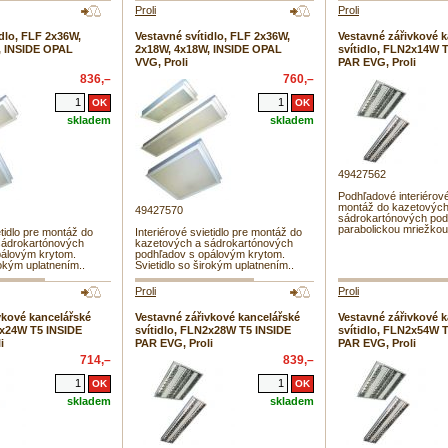
Proli
Proli
idlo, FLF 2x36W,
Vestavné svítidlo, FLF 2x36W,
Vestavné zářivkové k
, INSIDE OPAL
2x18W, 4x18W, INSIDE OPAL
svítidlo, FLN2x14W 
VVG, Proli
PAR EVG, Proli
836,–
760,–
skladem
skladem
49427562
Podhľadové interiérové
montáž do kazetových
49427570
sádrokartónových pod
parabolickou mriežkou
etidlo pre montáž do
Interiérové svietidlo pre montáž do
sádrokartónových
kazetových a sádrokartónových
pálovým krytom.
podhľadov s opálovým krytom.
rokým uplatnením..
Svietidlo so širokým uplatnením..
Proli
Proli
vkové kancelářské
Vestavné zářivkové kancelářské
Vestavné zářivkové k
2x24W T5 INSIDE
svítidlo, FLN2x28W T5 INSIDE
svítidlo, FLN2x54W 
i
PAR EVG, Proli
PAR EVG, Proli
714,–
839,–
skladem
skladem