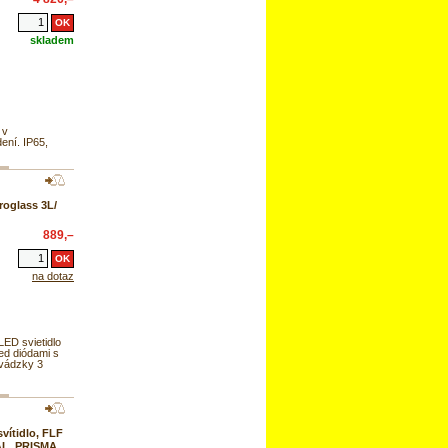
skladem
 v
ení. IP65,
roglass 3L/
889,–
na dotaz
ED svietidlo
led diódami s
vádzky 3
svítidlo, FLF
L, PRISMA,