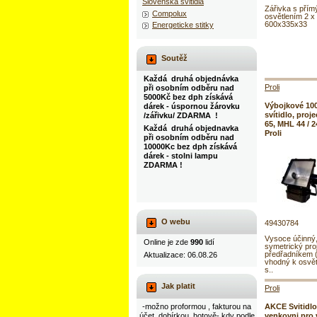
Slovenska svitidla
Zářivka s pří
Compolux
osvětlením 2 x
600x335x33
Energeticke stitky
Soutěž
Každá druhá objednávka
Proli
při osobním odběru nad
5000Kč bez dph získává
Výbojkové 10
dárek - úspornou žárovku
svítidlo, proj
/zářivku/ ZDARMA !
65, MHL 44 / 
Každá druhá objednavka
Proli
při osobním odběru nad
10000Kc bez dph získává
dárek - stolni lampu
ZDARMA !
O webu
49430784
Vysoce účinný,
Online je zde
990
lidí
symetrický pro
předřadníkem 
Aktualizace: 06.08.26
vhodný k osvět
s..
Jak platit
Proli
-možno proformou , fakturou na
AKCE Svitidl
účet, dobírkou, hotově- kdy podle
venkovni pro 