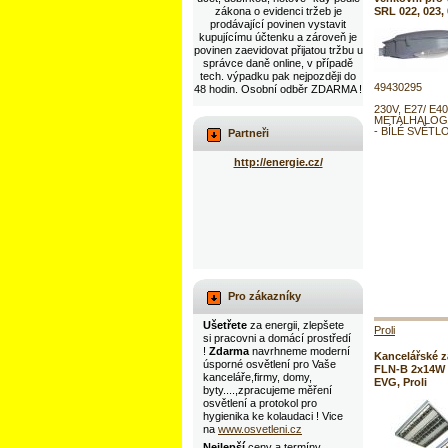
zákona o evidenci tržeb je
SRL 022, 023, 
prodávající povinen vystavit
kupujícímu účtenku a zároveň je
povinen zaevidovat přijatou tržbu u
správce daně online, v případě
tech. výpadku pak nejpozději do
49430295
48 hodin. Osobní odběr ZDARMA !
230V, E27/ E40
METALHALOG
- BÍLÉ SVĚTL
Partneři
http://energie.cz/
Pro zákazníky
Ušetřete
za energii, zlepšete
Proli
si pracovni a domácí prostředí
!
Zdarma
navrhneme moderní
Kancelářské zá
úsporné osvětlení pro Vaše
FLN-B 2x14W
kanceláře,firmy, domy,
EVG, Proli
byty....,zpracujeme měření
osvětlení a protokol pro
hygienika ke kolaudaci ! Vice
na
www.osvetleni.cz
Nejlepší
ceny a termíny