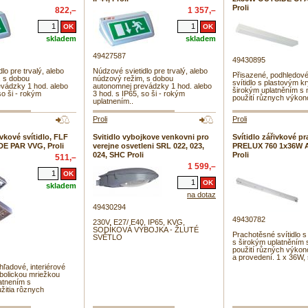
Proli
822,–
1 357,–
skladem
skladem
49427587
49430895
lo pre trvalý, alebo
Núdzové svietidlo pre trvalý, alebo
Přisazené, podhledové,
, s dobou
núdzový režim, s dobou
svítidlo s plastovým k
vádzky 1 hod. alebo
autonomnej prevádzky 1 hod. alebo
širokým uplatněním s
so ši - rokým
3 hod. s IP65, so ši - rokým
použití různych výkon
uplatnením..
Proli
Proli
vkové svítidlo, FLF
Svitidlo vybojkove venkovni pro
Svítidlo zářivkové p
E PAR VVG, Proli
verejne osvetleni SRL 022, 023,
PRELUX 760 1x36W 
024, SHC Proli
Proli
511,–
1 599,–
skladem
na dotaz
49430294
49430782
230V, E27/ E40, IP65, KVG,
SODÍKOVÁ VÝBOJKA - ŽLUTÉ
Prachotěsné svítidlo s
SVĚTLO
s širokým uplatněním 
použití různých výkon
a provedení. 1 x 36W, 
hľadové, interiérové
abolickou mriežkou
atnením s
žitia rôznych