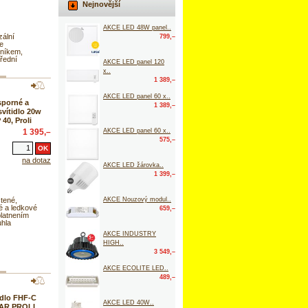
Nejnovější
AKCE LED 48W panel..
zální
799,–
e
níkem,
řední
AKCE LED panel 120
x..
1 389,–
AKCE LED panel 60 x..
porné a
1 389,–
vítidlo 20w
40, Proli
AKCE LED panel 60 x..
1 395,–
575,–
na dotaz
AKCE LED žárovka..
1 399,–
AKCE Nouzový modul..
tené,
é a ledkové
659,–
platnením
uhla
AKCE INDUSTRY
HIGH..
3 549,–
AKCE ECOLITE LED..
489,–
idlo FHF-C
AKCE LED 40W..
PAR PROLI