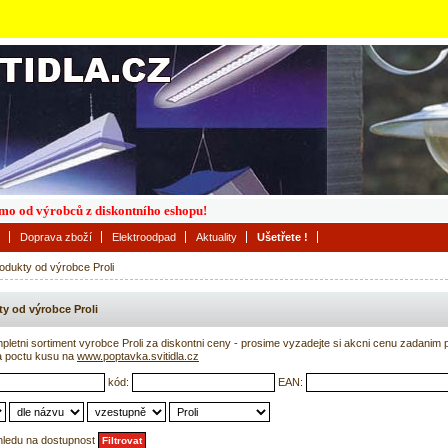
římo od výrobců z diskontního eshopu!
Doprava zboží
Elektroodpad
Aktuality
Ušetřete !
odukty od výrobce Proli
y od výrobce Proli
etni sortiment vyrobce Proli za diskontni ceny - prosime vyzadejte si akcni cenu zadani
a poctu kusu na
www.poptavka.svitidla.cz
kód:
EAN:
hledu na dostupnost