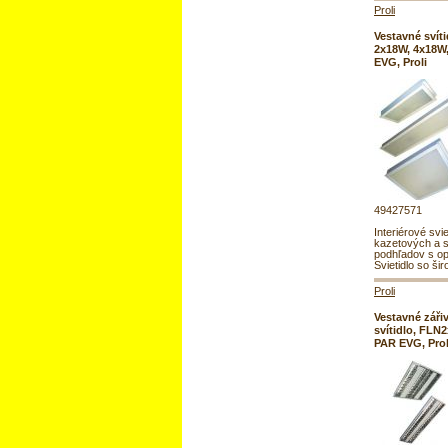
Proli
Vestavné svít
2x18W, 4x18W
EVG, Proli
49427571
Interiérové svi
kazetových a 
podhľadov s o
Svietidlo so ši
Proli
Vestavné záři
svítidlo, FLN
PAR EVG, Prol