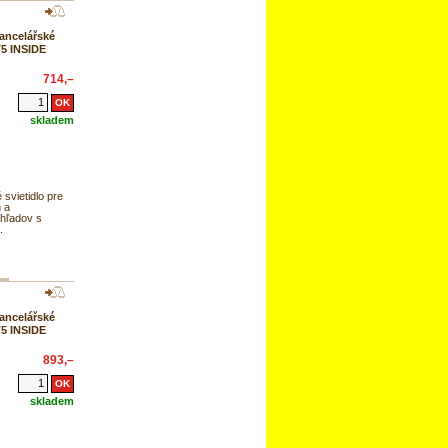
ancelářské
T5 INSIDE
714,–
skladem
 svietidlo pre
 a
hľadov s
.
ancelářské
T5 INSIDE
893,–
skladem