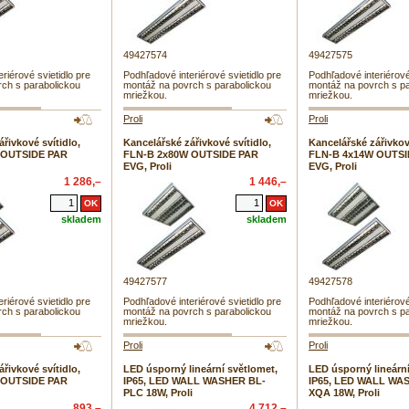
49427574
49427575
riérové svietidlo pre
Podhľadové interiérové svietidlo pre
Podhľadové interiérové
ch s parabolickou
montáž na povrch s parabolickou
montáž na povrch s pa
mriežkou.
mriežkou.
Proli
Proli
řivkové svítidlo,
Kancelářské zářivkové svítidlo,
Kancelářské zářivkové
 OUTSIDE PAR
FLN-B 2x80W OUTSIDE PAR
FLN-B 4x14W OUTSI
EVG, Proli
EVG, Proli
1 286,–
1 446,–
skladem
skladem
49427577
49427578
riérové svietidlo pre
Podhľadové interiérové svietidlo pre
Podhľadové interiérové
ch s parabolickou
montáž na povrch s parabolickou
montáž na povrch s pa
mriežkou.
mriežkou.
Proli
Proli
řivkové svítidlo,
LED úsporný lineární světlomet,
LED úsporný lineární
 OUTSIDE PAR
IP65, LED WALL WASHER BL-
IP65, LED WALL WA
PLC 18W, Proli
XQA 18W, Proli
893,–
4 712,–