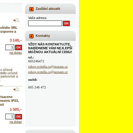
Zasílání aktualit
Vaše adresa
vítidlo SRL
 usporne a
Kontakty
3 140,–
VŽDY NÁS KONTAKTUJTE,
NABÍDNEME VÁM NEJLEPŠÍ
MOŽNOU AKTUÁLNÍ CENU!
na dotaz
tel.:
605246472
eshop.svitidla.cz@seznam.cz
ko účinné
eshop.svitidla.cz@seznam.cz
etidlo určené
 parkovísk a
mobil:
.
605 246 472
risazene
ymetric IP23,
oli
1 505,–
na dotaz