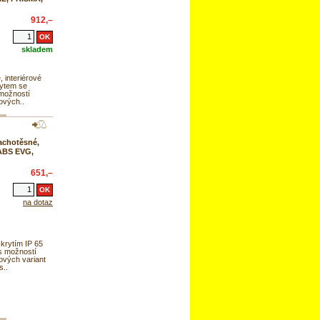
912,–
skladem
 interiérové
rytem se
 možností
ových..
rachotěsné,
ABS EVG,
651,–
na dotaz
 krytím IP 65
s možností
ových variant
s..