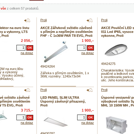
vše
z celkem 57 produktů.
Proli
Proli
ektor na euro listu
AKCE Zářivkové svítidlo závěsné
AKCE Pouliční LED s
ny a vykonny, LTS
s přímým a nepřímým osvětlením
011 Led IP65, vysoce
 Proli
FHF - C 1x36W PAR T8 EVG, Proli
vykonne, Proli
2 056,–
1 900,–
na dotaz
na dotaz
49424275
49424264
0W na euro lištu
Charakteristika: Vyso
ý a výkonný
Zářivka s přímým osvětlením, 1 x
pouličné a ledkové svi
a: Vysoko účinný,
36W, rozměry: 1240x73x94
k osvetlovaniu parkov,
odhľadový,
ulíc. Jeho konštrukcia.
Proli
Proli
é svítidlo závěsné
LED PANEL SLIM ULTRA
Úsporné vestavné/ p
epřímým osvětlením
Úsporný závěsný/ přisazený,
výbojkové svítidlo S
 T5 EVG, Proli
Proli
MHL 10 150W MH , Pr
3 715,–
1 900,–
na dotaz
na dotaz
49430787