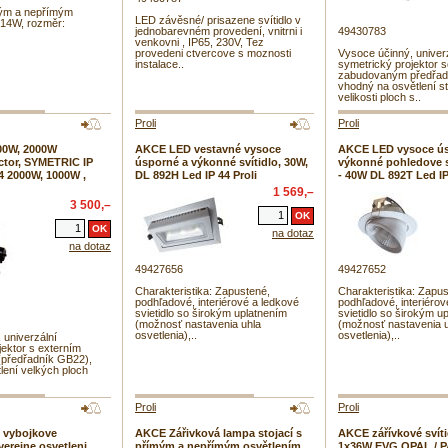
mým a nepřímým
LED závěsné/ prisazene svítidlo v
 14W, rozměr:
jednobarevném provedení, vnitrni i
49430783
venkovni , IP65, 230V, Tez
provedeni ctvercove s moznosti
Vysoce účinný, univer
instalace..
symetrický projektor s
zabudovaným předřad
vhodný na osvětlení st
velikosti ploch s..
Proli
Proli
00W, 2000W
AKCE LED vestavné vysoce
AKCE LED vysoce ús
ector, SYMETRIC IP
úsporné a výkonné svítidlo, 30W,
výkonné pohledove s
24 2000W, 1000W ,
DL 892H Led IP 44 Proli
- 40W DL 892T Led IP 
1 569,–
3 500,–
na dotaz
na dotaz
49427656
49427652
Charakteristika: Zapustené,
Charakteristika: Zapus
podhľadové, interiérové a ledkové
podhľadové, interiérov
svietidlo so širokým uplatnením
svietidlo so širokým u
(možnosť nastavenia uhla
(možnosť nastavenia 
osvetlenia),..
osvetlenia),..
 univerzální
jektor s externím
(předřadník GB22),
lení velkých ploch
Proli
Proli
o vybojkove
AKCE Zářivková lampa stojací s
AKCE zářívkové svít
verejne osvetleni
přímým a nepřímým osvětlením
1x36W EVG OPAL / 