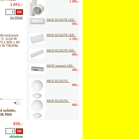
1 399,–
1 651,–
na dotaz
AKCE ECOLITE LED..
593,–
AKCE ECOLITE LED..
6W možnosti
F-C 1x18 W
2 759,–
3 x 600 x 94
36 W T8OPAL
AKCE ECOLITE LED..
999,–
AKCE nouzové LED..
348,–
AKCE ECOLITE..
609,–
AKCE ECOLITE..
469,–
 svítidlo,
DE PAR
839,–
skladem