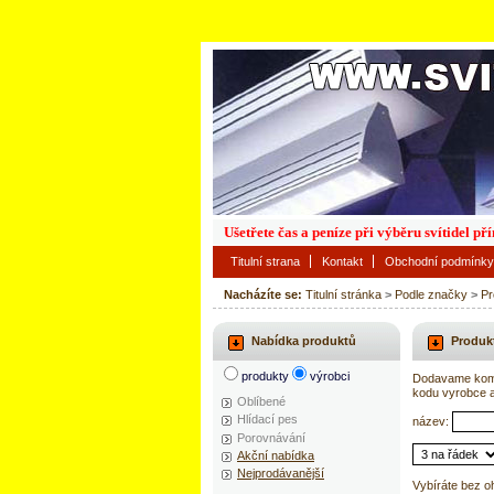
Ušetřete čas a peníze při výběru svítidel p
Titulní strana
Kontakt
Obchodní podmínky
Nacházíte se:
Titulní stránka
>
Podle značky
>
Pr
Nabídka produktů
Produkt
produkty
výrobci
Dodavame kompl
kodu vyrobce 
Oblíbené
Hlídací pes
název:
Porovnávání
Akční nabídka
Nejprodávanější
Vybíráte bez o