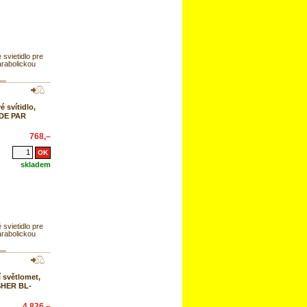
 svietidlo pre
rabolickou
 svítidlo,
DE PAR
768,–
skladem
 svietidlo pre
rabolickou
 světlomet,
SHER BL-
4 826,–