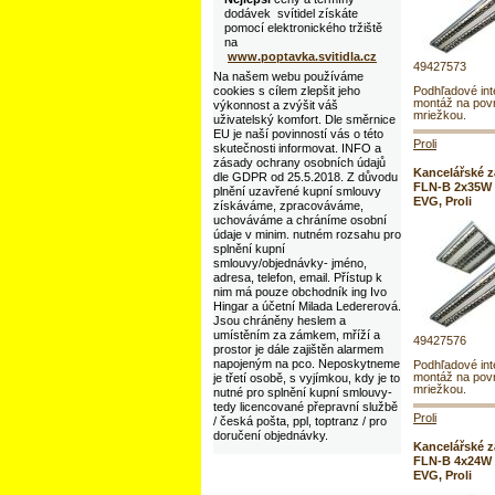
dodávek svítidel získáte
pomocí elektronického tržiště
na
www.poptavka.svitidla.cz
49427573
Na našem webu používáme
cookies s cílem zlepšit jeho
Podhľadové inte
montáž na povr
výkonnost a zvýšit váš
mriežkou.
uživatelský komfort. Dle směrnice
EU je naší povinností vás o této
Proli
skutečnosti informovat. INFO a
zásady ochrany osobních údajů
Kancelářské zá
dle GDPR od 25.5.2018. Z důvodu
FLN-B 2x35W
plnění uzavřené kupní smlouvy
EVG, Proli
získáváme, zpracováváme,
uchováváme a chráníme osobní
údaje v minim. nutném rozsahu pro
splnění kupní
smlouvy/objednávky- jméno,
adresa, telefon, email. Přístup k
nim má pouze obchodník ing Ivo
Hingar a účetní Milada Ledererová.
Jsou chráněny heslem a
umístěním za zámkem, mříží a
49427576
prostor je dále zajištěn alarmem
napojeným na pco. Neposkytneme
Podhľadové inte
montáž na povr
je třetí osobě, s vyjímkou, kdy je to
mriežkou.
nutné pro splnění kupní smlouvy-
tedy licencované přepravní službě
Proli
/ česká pošta, ppl, toptranz / pro
doručení objednávky.
Kancelářské zá
FLN-B 4x24W
EVG, Proli