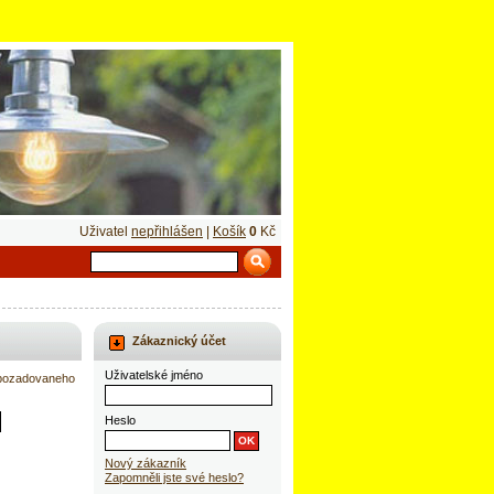
Uživatel
nepřihlášen
|
Košík
0
Kč
Zákaznický účet
Uživatelské jméno
m pozadovaneho
Heslo
Nový zákazník
Zapomněli jste své heslo?