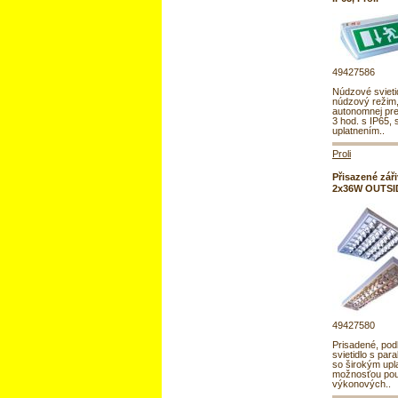
49427586
Núdzové svietid
núdzový režim
autonomnej pre
3 hod. s IP65, 
uplatnením..
Proli
Přisazené záři
2x36W OUTSID
49427580
Prisadené, pod
svietidlo s par
so širokým upl
možnosťou pou
výkonových..